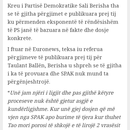
Kreu i Partisë Demokratike Sali Berisha tha
se të gjitha përgjimet e publikuara prej tij
ku përmenden eksponentë të rëndësishëm
të PS janë të bazuara në fakte dhe dosje
konkrete.
I ftuar në Euronews, teksa iu referua
përgjimeve të publikuara prej tij për
Taulant Ballën, Berisha u shpreh se të gjitha
i ka të provuara dhe SPAK nuk mund ta
përgënjeshtrojë.
“
Unë jam njëri i ligjit dhe pas gjithë këtyre
proceseve nuk është gjetur asgjë e
kundërligjshme. Kur unë gjej dosjen që më
vjen nga SPAK apo burime të tjera kur thuhet
Tao mori porosi të shkojë e të lirojë 2 vrasësit