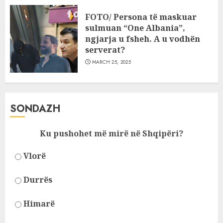
FOTO/ Persona të maskuar
sulmuan “One Albania”,
ngjarja u fsheh. A u vodhën
serverat?
MARCH 25, 2025
SONDAZH
Ku pushohet më mirë në Shqipëri?
Vlorë
Durrës
Himarë