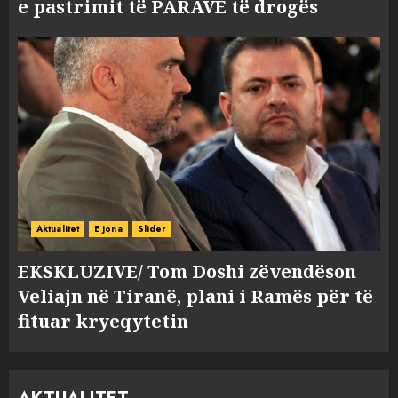
e pastrimit të PARAVE të drogës
Aktualitet
E jona
Slider
EKSKLUZIVE/ Tom Doshi zëvendëson
Veliajn në Tiranë, plani i Ramës për të
fituar kryeqytetin