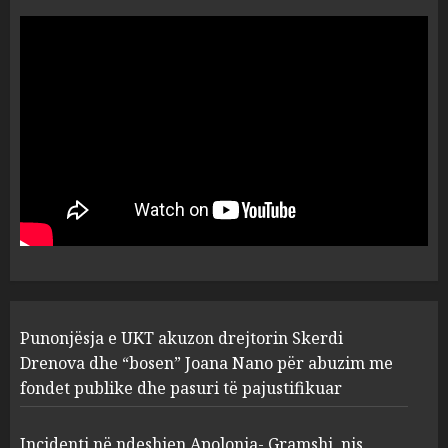
“Ai që drejtonte makinën më
ngjau me Talo Çelën”,
dëshmia e Nuredin Dumanit
flet për PERSONAT që e
plagosën!
5
MARCH 25, 2025
Punonjësja e UKT akuzon
drejtorin Skerdi Drenova dhe
“bosen” Joana Nano për
abuzim me fondet publike dhe
pasuri të pajustifikuar
1
JULY 24, 2025
Incidenti në ndeshjen
Punonjësja e UKT akuzon drejtorin Skerdi
Apolonia- Gramshi, nis
procedim penal për Koço
Drenova dhe “bosen” Joana Nano për abuzim me
Kokëdhimën (VIDEO)
fondet publike dhe pasuri të pajustifikuar
2
MARCH 27, 2025
Incidenti në ndeshjen Apolonia- Gramshi, nis