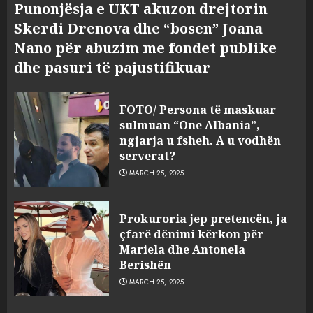
Punonjësja e UKT akuzon drejtorin
Skerdi Drenova dhe “bosen” Joana
Nano për abuzim me fondet publike
dhe pasuri të pajustifikuar
FOTO/ Persona të maskuar
sulmuan “One Albania”,
ngjarja u fsheh. A u vodhën
serverat?
MARCH 25, 2025
Prokuroria jep pretencën, ja
çfarë dënimi kërkon për
Mariela dhe Antonela
Berishën
MARCH 25, 2025