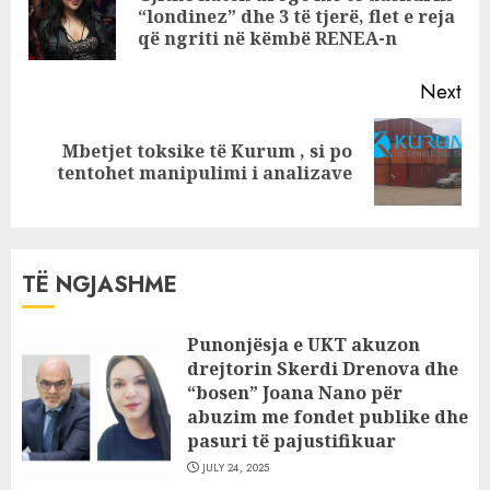
Pre
“londinez” dhe 3 të tjerë, flet e reja
Kullës
pos
që ngriti në këmbë RENEA-n
Next
Mbetjet toksike të Kurum , si po
Next
tentohet manipulimi i analizave
post:
TË NGJASHME
Punonjësja e UKT akuzon
drejtorin Skerdi Drenova dhe
“bosen” Joana Nano për
abuzim me fondet publike dhe
pasuri të pajustifikuar
JULY 24, 2025