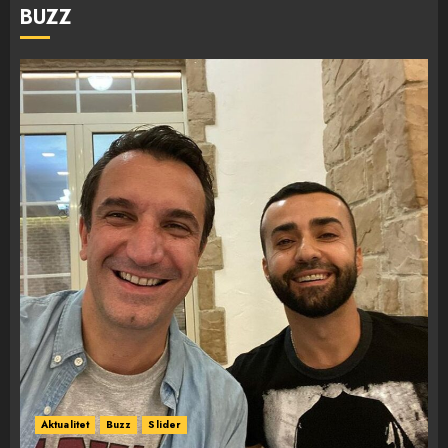
BUZZ
Aktualitet
Buzz
Slider