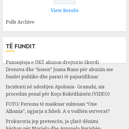
View Results
Polls Archive
TË FUNDIT
Punonjësja e UKT akuzon drejtorin Skerdi
Drenova dhe “bosen” Joana Nano për abuzim me
fondet publike dhe pasuri të pajustifikuar
Incidenti në ndeshjen Apolonia- Gramshi, nis
procedim penal për Koço Kokëdhimën (VIDEO)
FOTO/ Persona të maskuar sulmuan “One
Albania”, ngjarja u fsheh. A u vodhën serverat?
Prokuroria jep pretencën, ja çfarë dënimi
kërkon për Mariela dhe Antonela Berishën