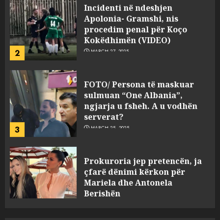
Apolonia- Gramshi, nis
procedim penal për Koço
Kokëdhimën (VIDEO)
2
MARCH 27, 2025
FOTO/ Persona të maskuar
sulmuan “One Albania”,
ngjarja u fsheh. A u vodhën
serverat?
3
MARCH 25, 2025
Prokuroria jep pretencën, ja
çfarë dënimi kërkon për
Mariela dhe Antonela
Berishën
4
MARCH 25, 2025