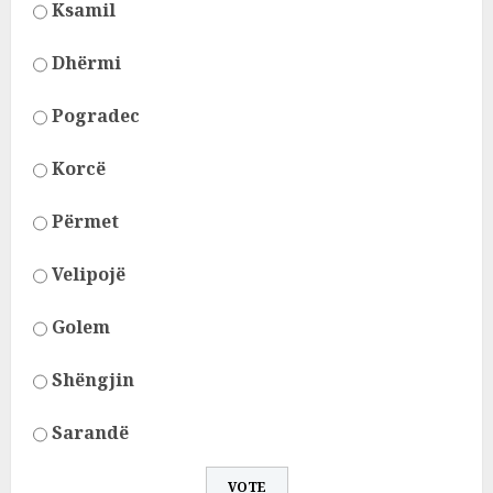
Ksamil
Dhërmi
Pogradec
Korcë
Përmet
Velipojë
Golem
Shëngjin
Sarandë