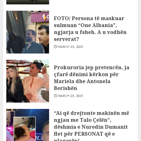
FOTO/ Persona të maskuar
sulmuan “One Albania”,
ngjarja u fsheh. A u vodhën
serverat?
MARCH 25, 2025
Prokuroria jep pretencën, ja
çfarë dënimi kërkon për
Mariela dhe Antonela
Berishën
MARCH 25, 2025
“Ai që drejtonte makinën më
ngjau me Talo Çelën”,
dëshmia e Nuredin Dumanit
flet për PERSONAT që e
plagosën!