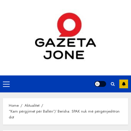
Skip
to
content
Primary
Menu
Home
Aktualitet
“Kam përgjimet për Ballën”/ Berisha: SPAK nuk më përgënjeshtron
dot