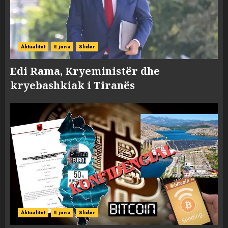
Aktualitet
E jona
Slider
Edi Rama, Kryeministër dhe
kryebashkiak i Tiranës
Aktualitet
E jona
Slider