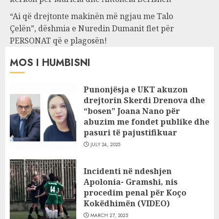
“Ai që drejtonte makinën më ngjau me Talo
Çelën”, dëshmia e Nuredin Dumanit flet për
PERSONAT që e plagosën!
MOS I HUMBISNI
Punonjësja e UKT akuzon
drejtorin Skerdi Drenova dhe
“bosen” Joana Nano për
abuzim me fondet publike dhe
pasuri të pajustifikuar
JULY 24, 2025
Incidenti në ndeshjen
Apolonia- Gramshi, nis
procedim penal për Koço
Kokëdhimën (VIDEO)
MARCH 27, 2025