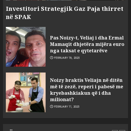
Investitori Strategjik Gaz Paja thirret
në SPAK
Pas Noizy-t, Veliaj i dha Ermal
Mamaqit dhjetëra mijëra euro
nga taksat e qytetarëve
FEBRUARY 18, 2025
FOTO/ Persona të maskuar
Noizy braktis Veliajn në ditën
sulmuan “One Albania”,
më të zezë, reperi i pabesë me
ngjarja u fsheh. A u vodhën
kryebashkiakun që i dha
serverat?
milionat?
3
MARCH 25, 2025
FEBRUARY 11, 2025
Prokuroria jep pretencën, ja
çfarë dënimi kërkon për