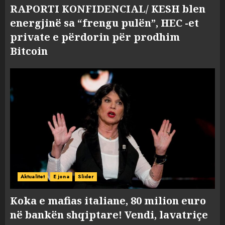
RAPORTI KONFIDENCIAL/ KESH blen
energjinë sa “frengu pulën”, HEC -et
private e përdorin për prodhim
Bitcoin
Aktualitet
E jona
Slider
Koka e mafias italiane, 80 milion euro
në bankën shqiptare! Vendi, lavatriçe