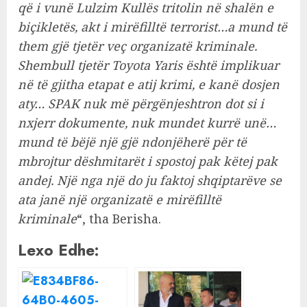
që i vunë Lulzim Kullës tritolin në shalën e
biçikletës, akt i mirëfilltë terrorist…a mund të
them gjë tjetër veç organizatë kriminale.
Shembull tjetër Toyota Yaris është implikuar
në të gjitha etapat e atij krimi, e kanë dosjen
aty… SPAK nuk më përgënjeshtron dot si i
nxjerr dokumente, nuk mundet kurrë unë…
mund të bëjë një gjë ndonjëherë për të
mbrojtur dëshmitarët i spostoj pak këtej pak
andej. Një nga një do ju faktoj shqiptarëve se
ata janë një organizatë e mirëfilltë
kriminale
“, tha Berisha.
Lexo Edhe: