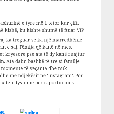
hurinë e tyre më 1 tetor kur çifti
ë kishë, ku kishte shumë të ftuar VIP.
aj ka treguar se ka një marrëdhënie
n e saj. Fëmija që kanë në mes,
et kryesore pse ata të dy kanë ruajtur
n. Ata dalin bashkë të tre si familje
ar momente të veçanta dhe nuk
edhe me ndjekësit në ‘Instagram’. Por
o nxiten dyshime për raportin mes