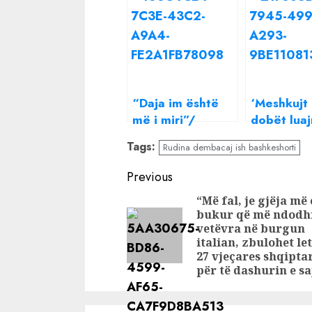
“Daja im është
‘Meshkujt
më i miri”/
dobët lua
Rudina Dembacaj
lojëra me
Tags:
Rudina dembacaj ish bashkeshorti
i kthehet
femrat’, d
publikisht
thumboi h
Continue
Previous
mbesës së Mark
sot Olsa b
Reading
“Më fal, je gjëja më 
Frrokut dhe e
deklaratë
bukur që më ndodhi
‘thumbon’ hapur
papritur p
vetëvra në burgun
Donaldin
italian, zbulohet le
27 vjeçares shqipta
për të dashurin e sa