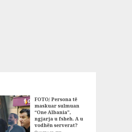
FOTO/ Persona të
maskuar sulmuan
“One Albania”,
ngjarja u fsheh. A u
vodhën serverat?