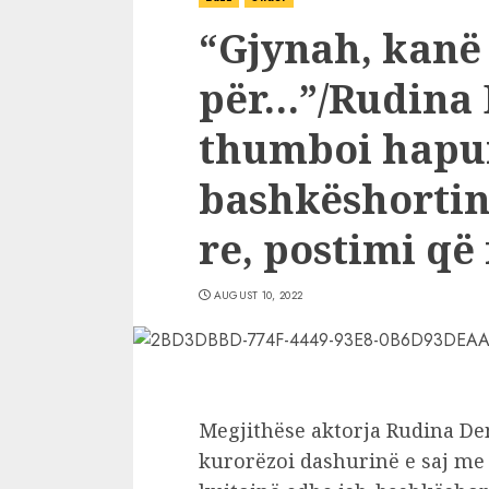
“Gjynah, kanë
për…”/Rudina
thumboi hapur
bashkëshortin
re, postimi që
AUGUST 10, 2022
Megjithëse aktorja Rudina De
kurorëzoi dashurinë e saj me