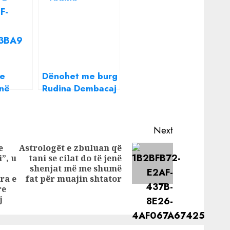
 e
Dënohet me burg
jnë
Rudina Dembacaj
ikur e
apur,
Next
ën
e
Astrologët e zbuluan që
n e
”, u
tani se cilat do të jenë
Next
ër
shenjat më me shumë
Previous
post:
tra e
fat për muajin shtator
post:
re
j