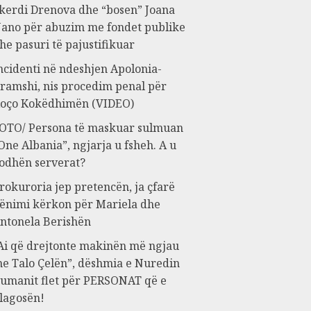
kerdi Drenova dhe “bosen” Joana
ano për abuzim me fondet publike
he pasuri të pajustifikuar
ncidenti në ndeshjen Apolonia-
ramshi, nis procedim penal për
oço Kokëdhimën (VIDEO)
OTO/ Persona të maskuar sulmuan
One Albania”, ngjarja u fsheh. A u
odhën serverat?
rokuroria jep pretencën, ja çfarë
ënimi kërkon për Mariela dhe
ntonela Berishën
Ai që drejtonte makinën më ngjau
e Talo Çelën”, dëshmia e Nuredin
umanit flet për PERSONAT që e
lagosën!