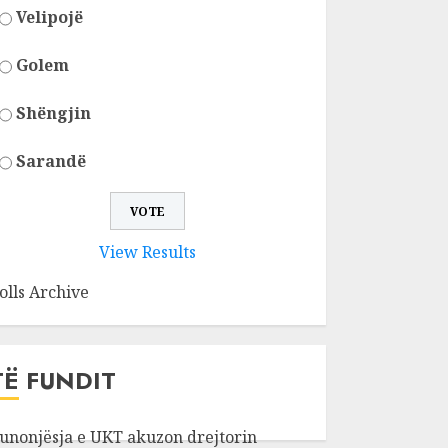
Velipojë
Golem
Shëngjin
Sarandë
View Results
olls Archive
TË FUNDIT
unonjësja e UKT akuzon drejtorin