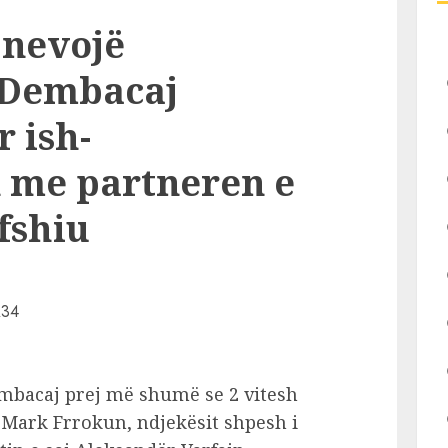
 nevojë
 Dembacaj
 ish-
 me partneren e
 fshiu
mbacaj prej më shumë se 2 vitesh
 Mark Frrokun, ndjekësit shpesh i