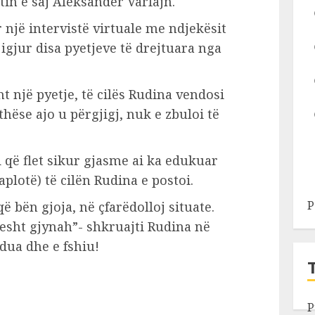
in e saj Aleksandër Varfajn.
 një intervistë virtuale me ndjekësit
igjur disa pyetjeve të drejtuara nga
 një pyetje, të cilës Rudina vendosi
ithëse ajo u përgjigj, nuk e zbuloi të
që flet sikur gjasme ai ka edukuar
aplotë) të cilën Rudina e postoi.
P
ë bën gjoja, në çfarëdolloj situate.
esht gjynah”- shkruajti Rudina në
ndua dhe e fshiu!
P