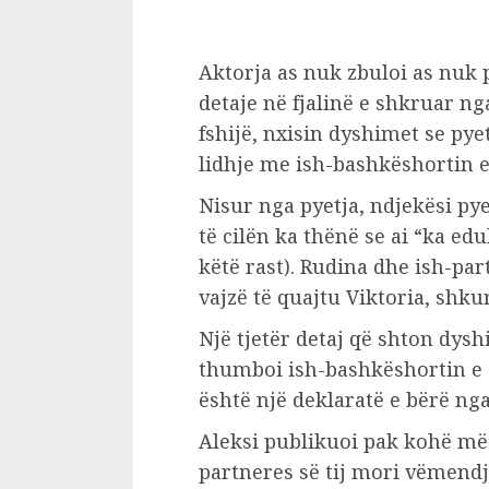
Aktorja as nuk zbuloi as nuk
detaje në fjalinë e shkruar ng
fshijë, nxisin dyshimet se py
lidhje me ish-bashkëshortin e
Nisur nga pyetja, ndjekësi pye
të cilën ka thënë se ai “ka ed
këtë rast). Rudina dhe ish-par
vajzë të quajtu Viktoria, shku
Një tjetër detaj që shton dys
thumboi ish-bashkëshortin e s
është një deklaratë e bërë nga
Aleksi publikuoi pak kohë më 
partneres së tij mori vëmend