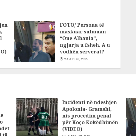
jen
FOTO/ Persona të
,
maskuar sulmuan
l
“One Albania”,
ngjarja u fsheh. A u
EO)
vodhën serverat?
MARCH 25, 2025
Incidenti në ndeshjen
Apolonia- Gramshi,
he
nis procedim penal
o
për Koço Kokëdhimën
ndet
(VIDEO)
 të