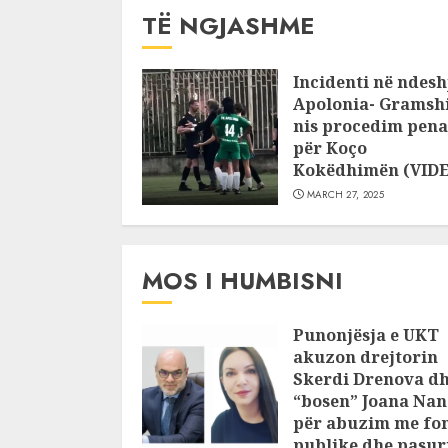
TË NGJASHME
Incidenti në ndesh
Apolonia- Gramshi
nis procedim pena
për Koço
Kokëdhimën (VID
MARCH 27, 2025
MOS I HUMBISNI
Punonjësja e UKT
akuzon drejtorin
Skerdi Drenova d
“bosen” Joana Nan
për abuzim me fo
publike dhe pasuri