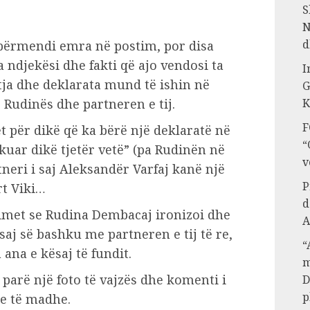
S
N
d
 përmendi emra në postim, por disa
a ndjekësi dhe fakti që ajo vendosi ta
I
etja dhe deklarata mund të ishin në
G
 Rudinës dhe partneren e tij.
K
F
t për dikë që ka bërë një deklaratë në
“
ukuar dikë tjetër vetë” (pa Rudinën në
v
tneri i saj Aleksandër Varfaj kanë një
P
rt Viki…
d
himet se Rudina Dembacaj ironizoi dhe
A
aj së bashku me partneren e tij të re,
“
 ana e kësaj të fundit.
m
parë një foto të vajzës dhe komenti i
D
p
je të madhe.