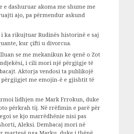
dhe e dashuruar akoma me shume me
hkruajti ajo, pa përmendur askund
i ka rikujtuar Rudinës historinë e saj
ante, kur çifti u divorcua.
tilluan se me mekanikun ke qenë o Zot
ndjekësi, i cili mori një përgjigje të
acajt. Aktorja vendosi ta publikojë
 përgjigjet me emojin-ë e gjishtit të
nfirmoi lidhjen me Mark Frrokun, duke
foto përkrah tij. Në rrëfimin e parë për
egoi se kjo marrëdhënie nisi pas
shorti, Aleksi. Dembacaj mori në
ër martesë nga Marku, duke i thënë