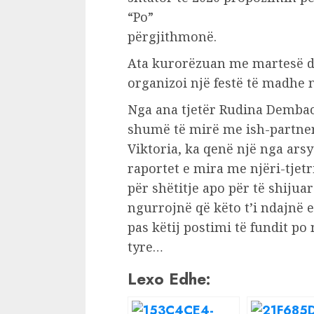
“Po”
përgjithmonë.
Ata kurorëzuan me martesë das
organizoi një festë të madhe n
Nga ana tjetër Rudina Dembac
shumë të mirë me ish-partneri
Viktoria, ka qenë një nga arsy
raportet e mira me njëri-tjetri
për shëtitje apo për të shiju
ngurrojnë që këto t’i ndajnë 
pas këtij postimi të fundit p
tyre…
Lexo Edhe: