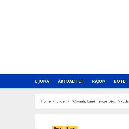
Skip
to
content
E JONA
AKTUALITET
RAJON
BOTË
Home
Slider
“Gjynah, kanë nevojë për…”/Rudina
Buzz
Slider