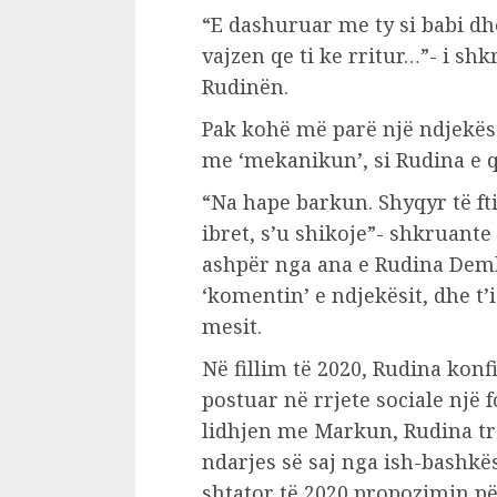
“E dashuruar me ty si babi 
vajzen qe ti ke rritur…”- i s
Rudinën.
Pak kohë më parë një ndjekës 
me ‘mekanikun’, si Rudina e qu
“Na hape barkun. Shyqyr të f
ibret, s’u shikoje”- shkruante 
ashpër nga ana e Rudina Demb
‘komentin’ e ndjekësit, dhe t’i
mesit.
Në fillim të 2020, Rudina ko
postuar në rrjete sociale një 
lidhjen me Markun, Rudina tr
ndarjes së saj nga ish-bashkë
shtator të 2020 propozimin p