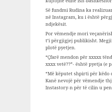
kujtojnë edhe ish-bashkëshort
Së fundmi Rudina ka realizuar
në Instagram, ku i është përgj
ndjekësit.
Por vëmendje mori veçanërisht
t’i përgjigjej publikisht. Megj
plotë pyetjen.
“Çfarë mendon për xxxxx tënd 
xxxx vetë??”- është pyetja (e p
“Më këputet shpirti për këdo q
Kanë nevojë për vëmendje thj
Instastory-n për të cilin u pe