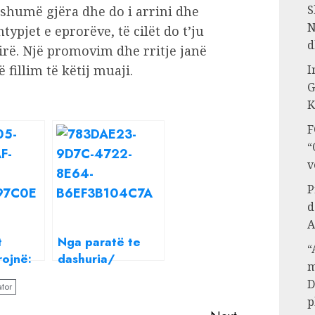
S
shumë gjëra dhe do i arrini dhe
N
typjet e eprorëve, të cilët do t’ju
d
rë. Një promovim dhe rritje janë
illim të këtij muaji.
I
G
K
F
“
v
P
d
A
t
Nga paratë te
“
rojnë:
dashuria/
m
 jenë 4
Horoskopi javor
D
ator
të
nga Paolo Fox,
p
ë Korrik
cilat jan shenjat