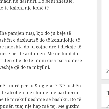
 madh në dashuri. Do bëni shëtitje,
o të kaloni një kohë të
e pamjen tuaJ, kjo do ju bëjë të
ushën e dashurisë do të keninjohje të
e ndoshta do ju çojnë drejt diçkaje të
uese për të ardhmen. Më në fund do
rriten dhe do të fitoni disa para shtesë
veshje që do ta mbyllni.
P
më i mirë për ju Shigjetarë. Në fushën
do të afrohen më shumë me partnerin
ohë të mrekullueshme së bashku. Do të
ë punën tuaj një hap më tej. Me guxim
P