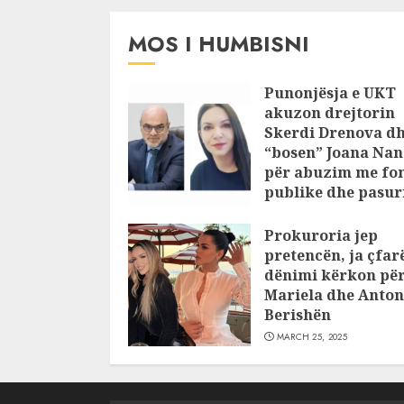
MOS I HUMBISNI
Punonjësja e UKT
akuzon drejtorin
Skerdi Drenova d
“bosen” Joana Nan
për abuzim me fo
publike dhe pasuri
pajustifikuar
Prokuroria jep
JULY 24, 2025
pretencën, ja çfar
dënimi kërkon pë
Mariela dhe Anton
Berishën
MARCH 25, 2025