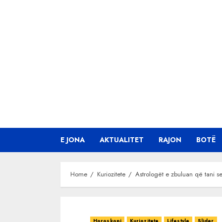
Skip
to
content
E JONA
AKTUALITET
RAJON
BOTË
Home
Kuriozitete
Astrologët e zbuluan që tani s
Horoskopi
Kuriozitete
Lifestyle
Slider