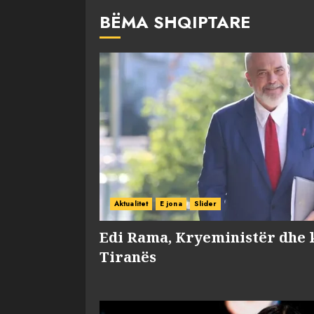
BËMA SHQIPTARE
Aktualitet
E jona
Slider
Edi Rama, Kryeministër dhe 
Tiranës