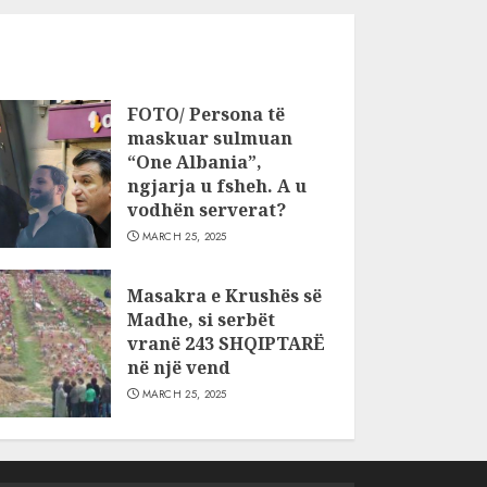
FOTO/ Persona të
maskuar sulmuan
“One Albania”,
ngjarja u fsheh. A u
vodhën serverat?
MARCH 25, 2025
Masakra e Krushës së
Madhe, si serbët
vranë 243 SHQIPTARË
në një vend
MARCH 25, 2025