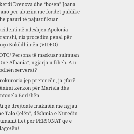
kerdi Drenova dhe “bosen” Joana
ano për abuzim me fondet publike
he pasuri të pajustifikuar
ncidenti në ndeshjen Apolonia-
ramshi, nis procedim penal për
oço Kokëdhimën (VIDEO)
OTO/ Persona të maskuar sulmuan
One Albania”, ngjarja u fsheh. A u
odhën serverat?
rokuroria jep pretencën, ja çfarë
ënimi kërkon për Mariela dhe
ntonela Berishën
Ai që drejtonte makinën më ngjau
e Talo Çelën”, dëshmia e Nuredin
umanit flet për PERSONAT që e
lagosën!