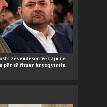
shi zëvendëson Veliajn në
s për të fituar kryeqytetin