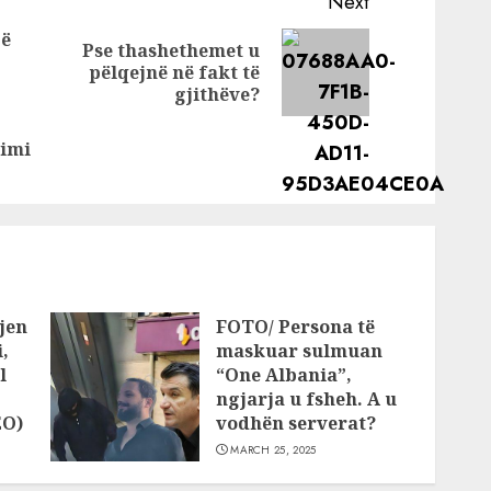
Next
më me shumë fat
jë
gjatë datave 22-
Pse thashethemet u
Next
28 gusht
pëlqejnë në fakt të
post:
gjithëve?
Previous
post:
timi
jen
FOTO/ Persona të
,
maskuar sulmuan
l
“One Albania”,
ngjarja u fsheh. A u
EO)
vodhën serverat?
MARCH 25, 2025