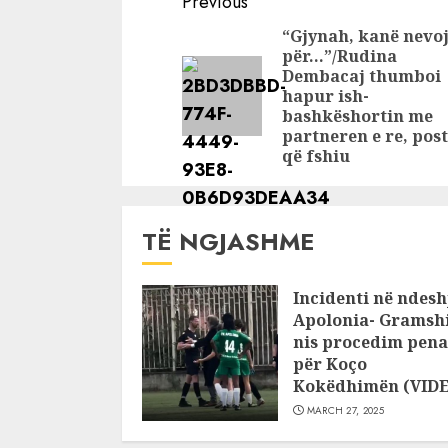
Continue
Previous
shtator
Reading
“Gjynah, kanë nevo
për…”/Rudina
Dembacaj thumboi
hapur ish-
bashkëshortin me
partneren e re, pos
që fshiu
TË NGJASHME
Incidenti në ndesh
Apolonia- Gramshi
nis procedim pena
për Koço
Kokëdhimën (VID
MARCH 27, 2025