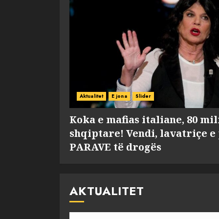
Aktualitet
E jona
Slider
Koka e mafias italiane, 80 mi
shqiptare! Vendi, lavatriçe e
PARAVE të drogës
AKTUALITET