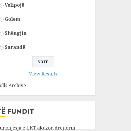
Velipojë
Golem
Shëngjin
Sarandë
View Results
olls Archive
TË FUNDIT
unonjësja e UKT akuzon drejtorin