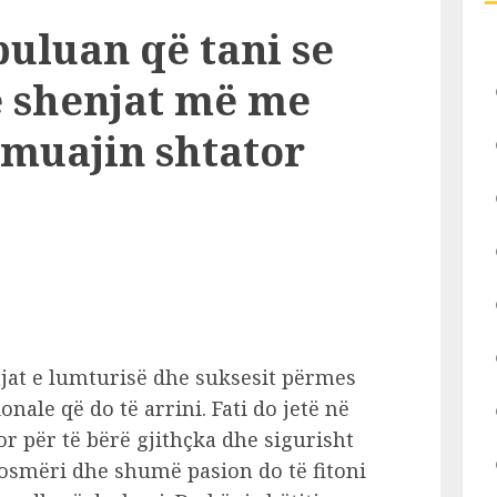
buluan që tani se
në shenjat më me
 muajin shtator
ajat e lumturisë dhe suksesit përmes
nale që do të arrini. Fati do jetë në
r për të bërë gjithçka dhe sigurisht
dosmëri dhe shumë pasion do të fitoni