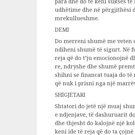
para dhe do të keni sukses të
udhëtime dhe në përgjithësi d
mrekullueshme.
DEMI
Do merreni shumë me veten dh
ndiheni shumë të sigurt. Në f
reja që do t’ju emocionojnë dh
re, ndryshe dhe shumë premt
shihni se financat tuaja do të 
që nuk i prisni nga një marrë
SHIGJETARI
Shtatori do jetë një muaj shu
e ndjenjave, të dashuruarit 
dhe thjesht do kalojnë një k
keni ide të reja që do ta çojn