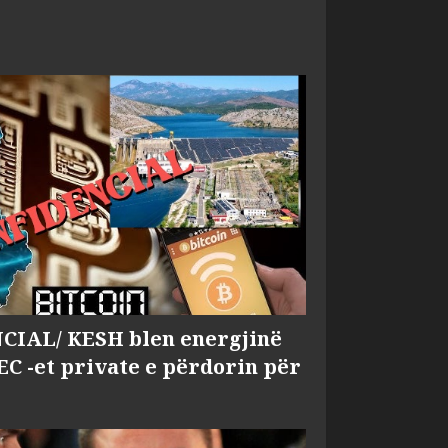
IAL/ KESH blen energjinë
EC -et private e përdorin për