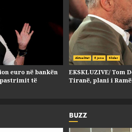
Aktualitet
E jona
Slider
lion euro në bankën
EKSKLUZIVE/ Tom Do
 pastrimit të
Tiranë, plani i Ramë
BUZZ