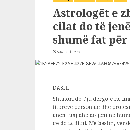
Astrologët e z
cilat do të je
shumë fat për
AUGUST 10, 2022
DASHI
Shtatori do t’ju dërgojë në m
fitoreve personale dhe profesio
anën tuaj dhe do jeni në humo
që do ia dilni. Me besim, ven