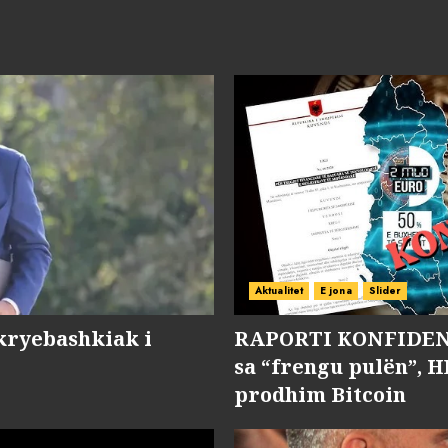
Aktualitet
E jona
Slider
kryebashkiak i
RAPORTI KONFIDENC
sa “frengu pulën”, H
prodhim Bitcoin