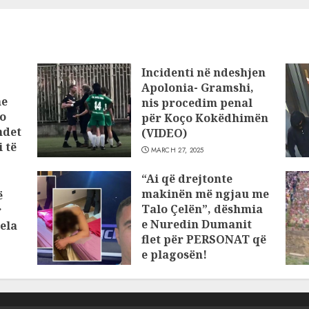
Incidenti në ndeshjen
Apolonia- Gramshi,
he
nis procedim penal
o
për Koço Kokëdhimën
ndet
(VIDEO)
 të
MARCH 27, 2025
“Ai që drejtonte
makinën më ngjau me
ë
Talo Çelën”, dëshmia
r
e Nuredin Dumanit
ela
flet për PERSONAT që
e plagosën!
MARCH 25, 2025