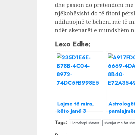
dhe pasion do pretendoni më 
njëkohësisht do të fitoni përsh
ndihmojnë të bëheni më të mi
ndër skenarët e mundshëm në f
Lexo Edhe:
Lajme të mira,
Astrologë
këto janë 3
paralajmë
shenjat më me
Këto do të
Tags:
Horoskopi shtator
shenjat me fat sht
fat të horoskopit
datat më 
për muajin
vështira n