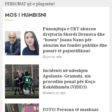
PERSONAT që e plagosën!
MOS I HUMBISNI
Punonjësja e UKT akuzon
drejtorin Skerdi Drenova dhe
“bosen” Joana Nano për
abuzim me fondet publike dhe
pasuri të pajustifikuar
JULY 24, 2025
Incidenti në ndeshjen
Apolonia- Gramshi, nis
procedim penal për Koço
Kokëdhimën (VIDEO)
MARCH 27, 2025
FOTO/ Persona të maskuar