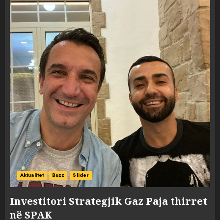
Aktualitet
Buzz
Slider
Investitori Strategjik Gaz Paja thirret
në SPAK