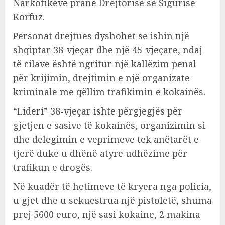
Narkotikëve pranë Drejtorisë së Sigurisë
Korfuz.
Personat drejtues dyshohet se ishin një
shqiptar 38-vjeçar dhe një 45-vjeçare, ndaj
të cilave është ngritur një kallëzim penal
për krijimin, drejtimin e një organizate
kriminale me qëllim trafikimin e kokainës.
“Lideri” 38-vjeçar ishte përgjegjës për
gjetjen e sasive të kokainës, organizimin si
dhe delegimin e veprimeve tek anëtarët e
tjerë duke u dhënë atyre udhëzime për
trafikun e drogës.
Në kuadër të hetimeve të kryera nga policia,
u gjet dhe u sekuestrua një pistoletë, shuma
prej 5600 euro, një sasi kokaine, 2 makina