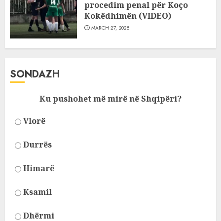
procedim penal për Koço
Kokëdhimën (VIDEO)
MARCH 27, 2025
SONDAZH
Ku pushohet më mirë në Shqipëri?
Vlorë
Durrës
Himarë
Ksamil
Dhërmi