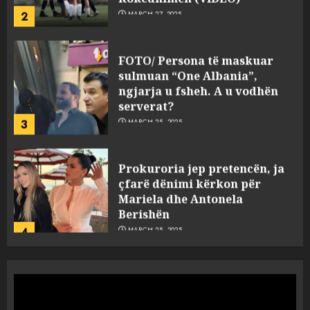
2
MARCH 27, 2025
FOTO/ Persona të maskuar
sulmuan “One Albania”,
ngjarja u fsheh. A u vodhën
serverat?
3
MARCH 25, 2025
Prokuroria jep pretencën, ja
çfarë dënimi kërkon për
Mariela dhe Antonela
Berishën
4
MARCH 25, 2025
“Ai që drejtonte makinën më
ngjau me Talo Çelën”,
dëshmia e Nuredin Dumanit