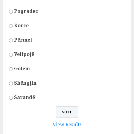
Pogradec
Korcë
Përmet
Velipojë
Golem
Shëngjin
Sarandë
View Results