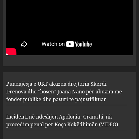
flet për PERSONAT që e
plagosën!
5
MARCH 25, 2025
Punonjësja e UKT akuzon
drejtorin Skerdi Drenova dhe
“bosen” Joana Nano për
abuzim me fondet publike dhe
pasuri të pajustifikuar
1
JULY 24, 2025
Incidenti në ndeshjen
Punonjësja e UKT akuzon drejtorin Skerdi
Apolonia- Gramshi, nis
procedim penal për Koço
Drenova dhe “bosen” Joana Nano për abuzim me
Kokëdhimën (VIDEO)
fondet publike dhe pasuri të pajustifikuar
2
MARCH 27, 2025
Incidenti në ndeshjen Apolonia- Gramshi, nis
procedim penal për Koço Kokëdhimën (VIDEO)
FOTO/ Persona të maskuar
sulmuan “One Albania”,