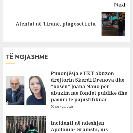
Next
Next
Atentat në Tiranë, plagoset i riu
post:
TË NGJASHME
Punonjësja e UKT akuzon
drejtorin Skerdi Drenova dhe
“bosen” Joana Nano për
abuzim me fondet publike dhe
pasuri të pajustifikuar
JULY 24, 2025
Incidenti në ndeshjen
Apolonia- Gramshi, nis