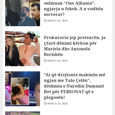
sulmuan “One Albania”,
ngjarja u fsheh. A u vodhën
serverat?
MARCH 25, 2025
Prokuroria jep pretencën, ja
çfarë dënimi kërkon për
Mariela dhe Antonela
Berishën
MARCH 25, 2025
“Ai që drejtonte makinën më
ngjau me Talo Çelën”,
dëshmia e Nuredin Dumanit
flet për PERSONAT që e
plagosën!
MARCH 25, 2025