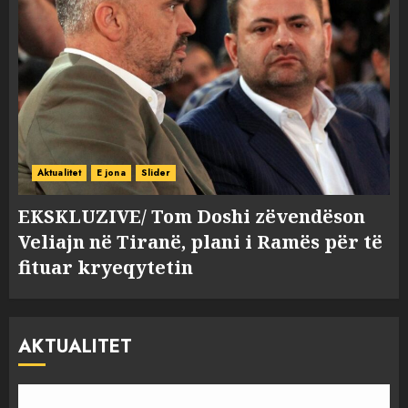
Aktualitet
E jona
Slider
EKSKLUZIVE/ Tom Doshi zëvendëson
Veliajn në Tiranë, plani i Ramës për të
fituar kryeqytetin
AKTUALITET