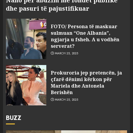
Nano për abuzim me fondet publike
dhe pasuri të pajustifikuar
FOTO/ Persona të maskuar
sulmuan “One Albania”,
ngjarja u fsheh. A u vodhën
serverat?
MARCH 25, 2025
Prokuroria jep pretencën, ja
çfarë dënimi kërkon për
Mariela dhe Antonela
Berishën
MARCH 25, 2025
BUZZ