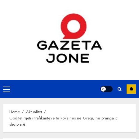
Skip
to
content
Primary
Menu
Home
Aktualitet
Goditet rrjeti i trafikantëve të kokainës në Greqi, në pranga 5
shqiptarë