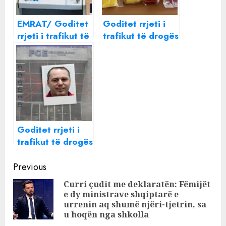
EMRAT/ Goditet
Goditet rrjeti i
rrjeti i trafikut të
trafikut të drogës
drogës në
Shqipëri – Zvicër,
Athinë, në
24 të arrestuar,
pranga 3
16 shqiptarë/
shqiptarë,
Detaje nga dosja:
komunikonin në
Në krye të
“Viber” me
organizatës një
kode!
familje shqiptare
Goditet rrjeti i
trafikut të drogës
nga Ekuadori në
Continue
Evropë, “KOKA”
Previous
e organizatës
Reading
Curri çudit me deklaratën: Fëmijët
Dritan Gjika!
e dy ministrave shqiptarë e
Pre
urrenin aq shumë njëri-tjetrin, sa
pos
u hoqën nga shkolla