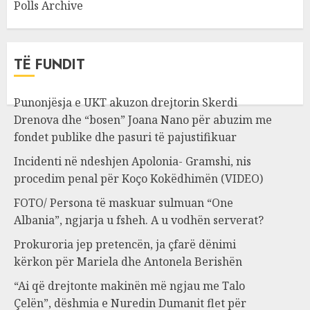
Polls Archive
TË FUNDIT
Punonjësja e UKT akuzon drejtorin Skerdi
Drenova dhe “bosen” Joana Nano për abuzim me
fondet publike dhe pasuri të pajustifikuar
Incidenti në ndeshjen Apolonia- Gramshi, nis
procedim penal për Koço Kokëdhimën (VIDEO)
FOTO/ Persona të maskuar sulmuan “One
Albania”, ngjarja u fsheh. A u vodhën serverat?
Prokuroria jep pretencën, ja çfarë dënimi
kërkon për Mariela dhe Antonela Berishën
“Ai që drejtonte makinën më ngjau me Talo
Çelën”, dëshmia e Nuredin Dumanit flet për