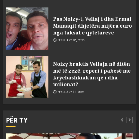
Pas Noizy-t, Veliaj i dha Ermal
Mamaqit dhjetëra mijëra euro
nga taksat e qytetarëve
FEBRUARY 18, 2025
FOTO/ Persona të maskuar
Noizy braktis Veliajn në ditën
sulmuan “One Albania”,
më të zezë, reperi i pabesë me
ngjarja u fsheh. A u vodhën
kryebashkiakun që i dha
serverat?
milionat?
3
MARCH 25, 2025
FEBRUARY 11, 2025
Prokuroria jep pretencën, ja
çfarë dënimi kërkon për
PËR TY
Mariela dhe Antonela
Berishën
4
MARCH 25, 2025