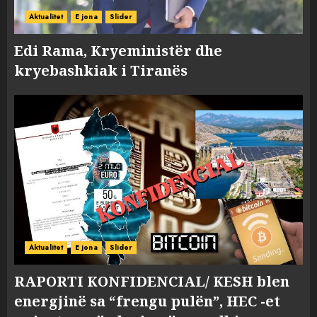
Aktualitet
E jona
Slider
Edi Rama, Kryeministër dhe
kryebashkiak i Tiranës
Aktualitet
E jona
Slider
RAPORTI KONFIDENCIAL/ KESH blen
energjinë sa “frengu pulën”, HEC -et