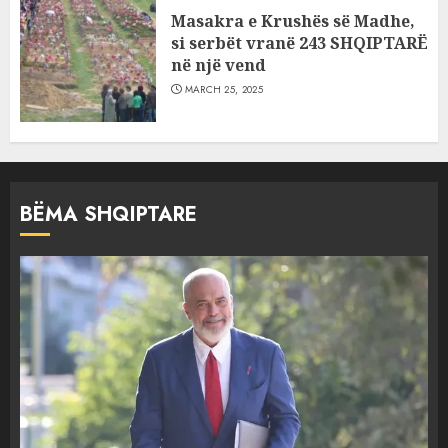
Masakra e Krushës së Madhe,
si serbët vranë 243 SHQIPTARË
në një vend
MARCH 25, 2025
BËMA SHQIPTARE