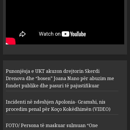
5
MARCH 25, 2025
Punonjësja e UKT akuzon
drejtorin Skerdi Drenova dhe
“bosen” Joana Nano për
abuzim me fondet publike dhe
pasuri të pajustifikuar
1
JULY 24, 2025
Incidenti në ndeshjen
Punonjësja e UKT akuzon drejtorin Skerdi
Apolonia- Gramshi, nis
procedim penal për Koço
Drenova dhe “bosen” Joana Nano për abuzim me
Kokëdhimën (VIDEO)
fondet publike dhe pasuri të pajustifikuar
2
MARCH 27, 2025
Incidenti në ndeshjen Apolonia- Gramshi, nis
procedim penal për Koço Kokëdhimën (VIDEO)
FOTO/ Persona të maskuar
sulmuan “One Albania”,
ngjarja u fsheh. A u vodhën
FOTO/ Persona të maskuar sulmuan “One
serverat?