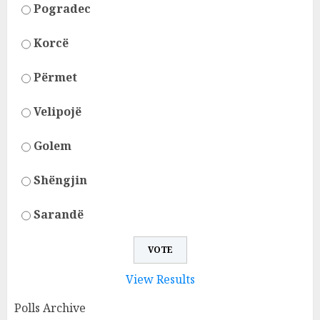
Pogradec
Korcë
Përmet
Velipojë
Golem
Shëngjin
Sarandë
View Results
Polls Archive