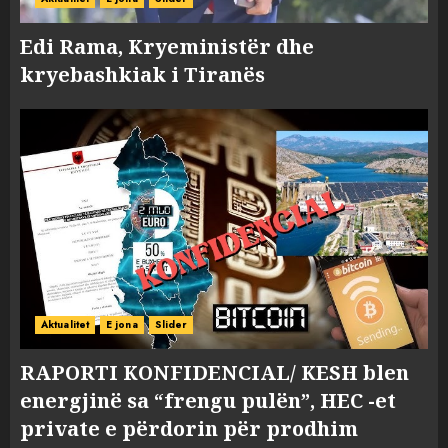
Edi Rama, Kryeministër dhe
kryebashkiak i Tiranës
Aktualitet
E jona
Slider
RAPORTI KONFIDENCIAL/ KESH blen
energjinë sa “frengu pulën”, HEC -et
private e përdorin për prodhim