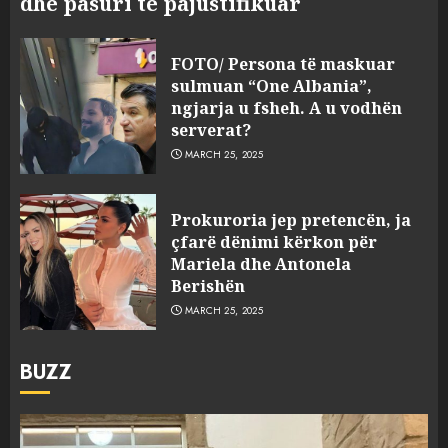
dhe pasuri të pajustifikuar
FOTO/ Persona të maskuar
sulmuan “One Albania”,
ngjarja u fsheh. A u vodhën
serverat?
MARCH 25, 2025
Prokuroria jep pretencën, ja
çfarë dënimi kërkon për
Mariela dhe Antonela
Berishën
MARCH 25, 2025
BUZZ