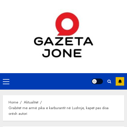
Skip
to
content
Primary
Menu
Home
Aktualitet
Grabitet me armë pika e karburantit në Lushnje, kapet pas disa
orësh autori