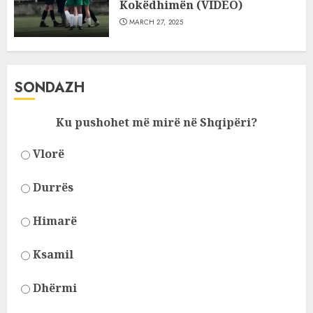
Kokëdhimën (VIDEO)
MARCH 27, 2025
SONDAZH
Ku pushohet më mirë në Shqipëri?
Vlorë
Durrës
Himarë
Ksamil
Dhërmi