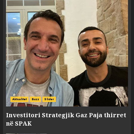
Aktualitet
Buzz
Slider
Investitori Strategjik Gaz Paja thirret
në SPAK