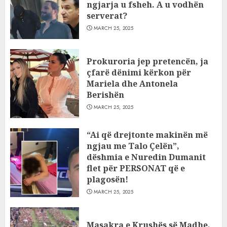
ngjarja u fsheh. A u vodhën
serverat?
MARCH 25, 2025
Prokuroria jep pretencën, ja
çfarë dënimi kërkon për
Mariela dhe Antonela
Berishën
MARCH 25, 2025
“Ai që drejtonte makinën më
ngjau me Talo Çelën”,
dëshmia e Nuredin Dumanit
flet për PERSONAT që e
plagosën!
MARCH 25, 2025
Masakra e Krushës së Madhe,