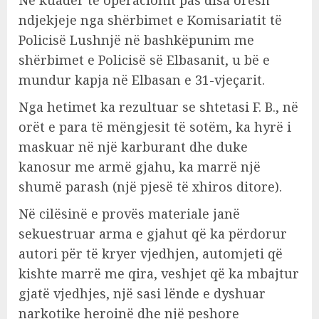
ndjekjeje nga shërbimet e Komisariatit të
Policisë Lushnjë në bashkëpunim me
shërbimet e Policisë së Elbasanit, u bë e
mundur kapja në Elbasan e 31-vjeçarit.
Nga hetimet ka rezultuar se shtetasi F. B., në
orët e para të mëngjesit të sotëm, ka hyrë i
maskuar në një karburant dhe duke
kanosur me armë gjahu, ka marrë një
shumë parash (një pjesë të xhiros ditore).
Në cilësinë e provës materiale janë
sekuestruar arma e gjahut që ka përdorur
autori për të kryer vjedhjen, automjeti që
kishte marrë me qira, veshjet që ka mbajtur
gjatë vjedhjes, një sasi lënde e dyshuar
narkotike heroinë dhe një peshore