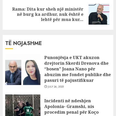
Rama: Dita kur sheh një ministër
Next
në burg ka ardhur, nuk është e
post:
lehtë për mua kur…
TË NGJASHME
Punonjësja e UKT akuzon
drejtorin Skerdi Drenova dhe
“bosen” Joana Nano për
abuzim me fondet publike dhe
pasuri të pajustifikuar
JULY 24, 2025
Incidenti në ndeshjen
Apolonia- Gramshi, nis
procedim penal për Koço