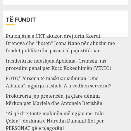
TË FUNDIT
Punonjësja e UKT akuzon drejtorin Skerdi
Drenova dhe “bosen” Joana Nano për abuzim me
fondet publike dhe pasuri të pajustifikuar
Incidenti në ndeshjen Apolonia- Gramshi, nis
procedim penal për Koço Kokëdhimën (VIDEO)
FOTO/ Persona të maskuar sulmuan “One
Albania”, ngjarja u fsheh. A u vodhën serverat?
Prokuroria jep pretencën, ja çfarë dënimi
kërkon për Mariela dhe Antonela Berishën
“Ai që drejtonte makinën më ngjau me Talo
Çelën”, dëshmia e Nuredin Dumanit flet për
PERSONAT që e plagosën!