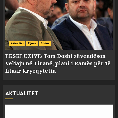
Aktualitet
E jona
Slider
EKSKLUZIVE/ Tom Doshi zëvendëson
Veliajn në Tiranë, plani i Ramës për të
fituar kryeqytetin
AKTUALITET