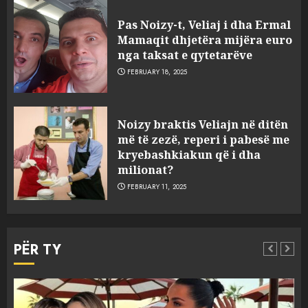
Pas Noizy-t, Veliaj i dha Ermal
Mamaqit dhjetëra mijëra euro
nga taksat e qytetarëve
FEBRUARY 18, 2025
FOTO/ Persona të maskuar
Noizy braktis Veliajn në ditën
sulmuan “One Albania”,
më të zezë, reperi i pabesë me
ngjarja u fsheh. A u vodhën
kryebashkiakun që i dha
serverat?
milionat?
3
MARCH 25, 2025
FEBRUARY 11, 2025
Prokuroria jep pretencën, ja
çfarë dënimi kërkon për
PËR TY
Mariela dhe Antonela
Berishën
4
MARCH 25, 2025