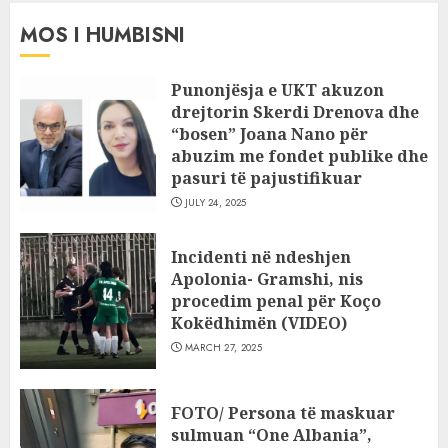
MOS I HUMBISNI
Punonjësja e UKT akuzon
drejtorin Skerdi Drenova dhe
“bosen” Joana Nano për
abuzim me fondet publike dhe
pasuri të pajustifikuar
JULY 24, 2025
Incidenti në ndeshjen
Apolonia- Gramshi, nis
procedim penal për Koço
Kokëdhimën (VIDEO)
MARCH 27, 2025
FOTO/ Persona të maskuar
sulmuan “One Albania”,