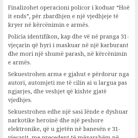
Finalizohet operacioni policor i koduar “Hoë
it ends”, për zbardhjen e një vjedhjeje të
kryer në kërcënimin e armës.
Policia identifikon, kap dhe vë në pranga 31-
vjeçarin që hyri i maskuar në një karburant
dhe mori një shumë parash, në kërcënimin
e armës.
Sekuestrohen arma e gjahut e përdorur nga
autori, automjeti me të cilin ai u largua pas
ngjarjes, dhe veshjet që kishte gjatë
vjedhjes.
Sekuestrohen edhe një sasi lënde e dyshuar
narkotike heroinë dhe një peshore
elektronike, që u gjetën në banesën e 31-
vjeçarit, me precedent të mëparshëm në