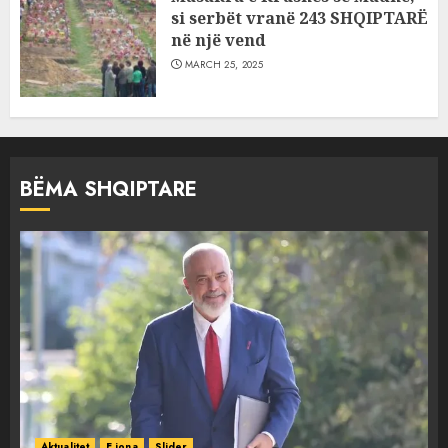
si serbët vranë 243 SHQIPTARË
në një vend
MARCH 25, 2025
BËMA SHQIPTARE
Aktualitet
E jona
Slider