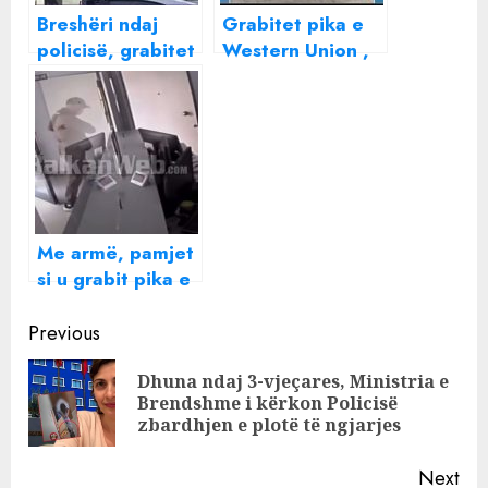
Breshëri ndaj
Grabitet pika e
policisë, grabitet
Western Union ,
pika e
autori merr një
karburantit
çantë me para
Me armë, pamjet
si u grabit pika e
Western Union :
Continue
Autori mori para
Previous
sa deshi dhe iku
Reading
Dhuna ndaj 3-vjeçares, Ministria e
Pre
Brendshme i kërkon Policisë
pos
zbardhjen e plotë të ngjarjes
Next