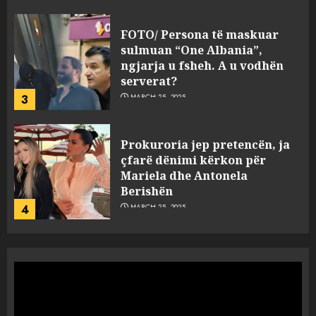
FOTO/ Persona të maskuar
sulmuan “One Albania”,
ngjarja u fsheh. A u vodhën
serverat?
3
MARCH 25, 2025
Prokuroria jep pretencën, ja
çfarë dënimi kërkon për
Mariela dhe Antonela
Berishën
4
MARCH 25, 2025
“Ai që drejtonte makinën më
ngjau me Talo Çelën”,
dëshmia e Nuredin Dumanit
flet për PERSONAT që e
plagosën!