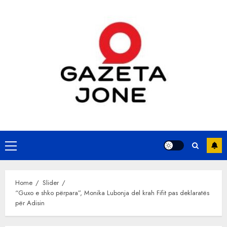
Skip
to
content
Primary
Menu
Home
Slider
“Guxo e shko përpara”, Monika Lubonja del krah Fifit pas deklaratës
për Adisin