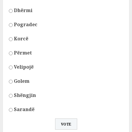
Dhërmi
Pogradec
Korcë
Përmet
Velipojë
Golem
Shëngjin
Sarandë