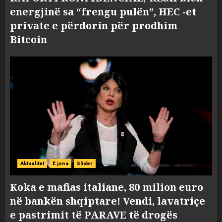
energjinë sa “frengu pulën”, HEC -et
private e përdorin për prodhim
Bitcoin
Aktualitet
E jona
Slider
Koka e mafias italiane, 80 milion euro
në bankën shqiptare! Vendi, lavatriçe
e pastrimit të PARAVE të drogës