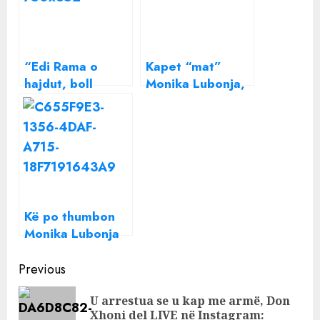
“Edi Rama o
Kapet “mat”
hajdut, boll
Monika Lubonja,
vodhe, shko në
fotoja që po
burg!”, nis
qarkullon me
protesta, Berisha
shpejtësi
dhe Meta krah
njëri-tjetrit
Kë po thumbon
Monika Lubonja
përmes këngës
Continue
së Dafina Zeqirit?
Previous
Reading
U arrestua se u kap me armë, Don
Pre
Xhoni del LIVE në Instagram: