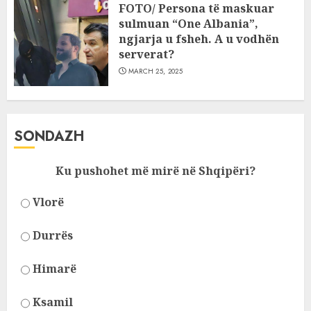
FOTO/ Persona të maskuar
sulmuan “One Albania”,
ngjarja u fsheh. A u vodhën
serverat?
MARCH 25, 2025
SONDAZH
Ku pushohet më mirë në Shqipëri?
Vlorë
Durrës
Himarë
Ksamil