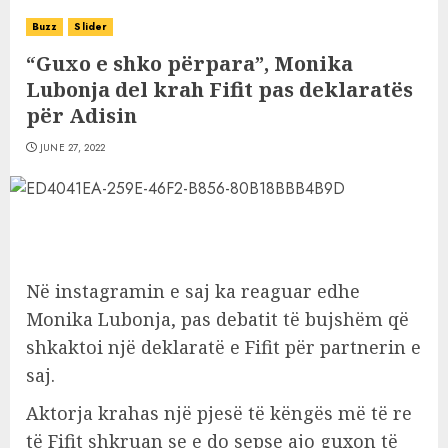
Buzz
Slider
“Guxo e shko përpara”, Monika
Lubonja del krah Fifit pas deklaratës
për Adisin
JUNE 27, 2022
Në instagramin e saj ka reaguar edhe
Monika Lubonja, pas debatit të bujshëm që
shkaktoi një deklaratë e Fifit për partnerin e
saj.
Aktorja krahas një pjesë të këngës më të re
të Fifit shkruan se e do sepse ajo guxon të