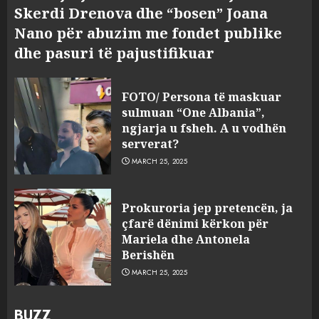
Skerdi Drenova dhe “bosen” Joana
Nano për abuzim me fondet publike
dhe pasuri të pajustifikuar
FOTO/ Persona të maskuar
sulmuan “One Albania”,
ngjarja u fsheh. A u vodhën
serverat?
MARCH 25, 2025
Prokuroria jep pretencën, ja
çfarë dënimi kërkon për
Mariela dhe Antonela
Berishën
MARCH 25, 2025
BUZZ