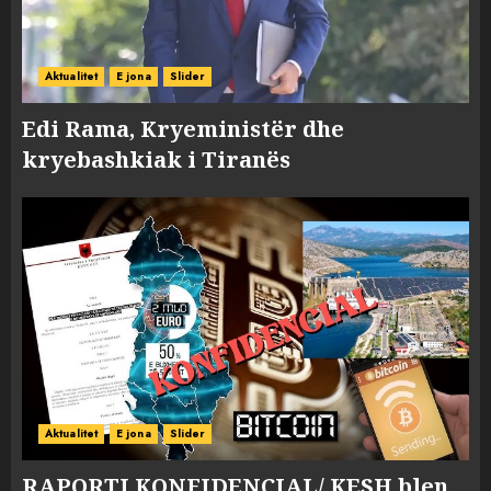
Aktualitet
E jona
Slider
Edi Rama, Kryeministër dhe
kryebashkiak i Tiranës
Aktualitet
E jona
Slider
RAPORTI KONFIDENCIAL/ KESH blen