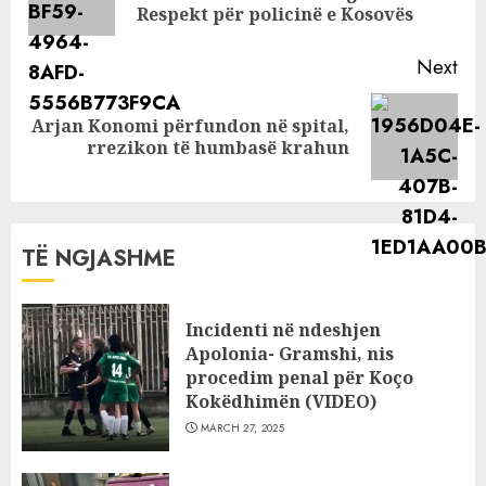
pos
Respekt për policinë e Kosovës
Next
Arjan Konomi përfundon në spital,
Next
rrezikon të humbasë krahun
post:
TË NGJASHME
Incidenti në ndeshjen
Apolonia- Gramshi, nis
procedim penal për Koço
Kokëdhimën (VIDEO)
MARCH 27, 2025