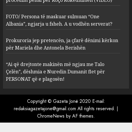
“Ai që drejtonte makinën më
ngjau me Talo Çelën”,
dëshmia e Nuredin Dumanit
FOTO/ Persona të maskuar sulmuan “One
flet për PERSONAT që e
Albania”, ngjarja u fsheh. A u vodhën serverat?
plagosën!
5
MARCH 25, 2025
Prokuroria jep pretencën, ja çfarë dënimi kërkon
për Mariela dhe Antonela Berishën
“Ai që drejtonte makinën më ngjau me Talo
Çelën”, dëshmia e Nuredin Dumanit flet për
PERSONAT që e plagosën!
Copyright © Gazeta Jonë 2020 E-mail:
redaksiagazetajone@gmail.com
All rights reserved.
|
ChromeNews
by AF themes.