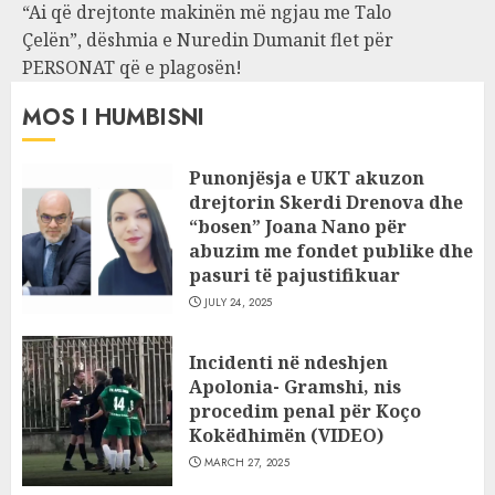
“Ai që drejtonte makinën më ngjau me Talo
Çelën”, dëshmia e Nuredin Dumanit flet për
PERSONAT që e plagosën!
MOS I HUMBISNI
Punonjësja e UKT akuzon
drejtorin Skerdi Drenova dhe
“bosen” Joana Nano për
abuzim me fondet publike dhe
pasuri të pajustifikuar
JULY 24, 2025
Incidenti në ndeshjen
Apolonia- Gramshi, nis
procedim penal për Koço
Kokëdhimën (VIDEO)
MARCH 27, 2025