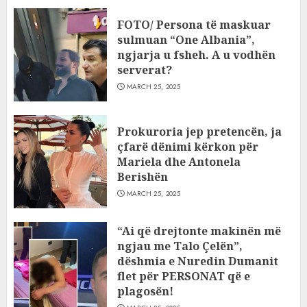
FOTO/ Persona të maskuar
sulmuan “One Albania”,
ngjarja u fsheh. A u vodhën
serverat?
MARCH 25, 2025
Prokuroria jep pretencën, ja
çfarë dënimi kërkon për
Mariela dhe Antonela
Berishën
MARCH 25, 2025
“Ai që drejtonte makinën më
ngjau me Talo Çelën”,
dëshmia e Nuredin Dumanit
flet për PERSONAT që e
plagosën!