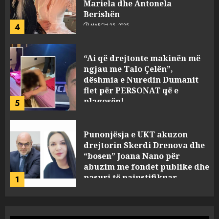
Mariela dhe Antonela
Berishën
4
MARCH 25, 2025
“Ai që drejtonte makinën më
ngjau me Talo Çelën”,
dëshmia e Nuredin Dumanit
flet për PERSONAT që e
plagosën!
5
MARCH 25, 2025
Punonjësja e UKT akuzon
drejtorin Skerdi Drenova dhe
“bosen” Joana Nano për
abuzim me fondet publike dhe
pasuri të pajustifikuar
1
JULY 24, 2025
Incidenti në ndeshjen