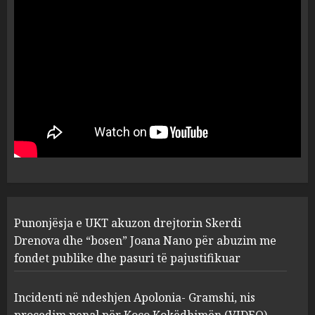
Apolonia- Gramshi, nis
procedim penal për Koço
Kokëdhimën (VIDEO)
2
MARCH 27, 2025
FOTO/ Persona të maskuar
sulmuan “One Albania”,
ngjarja u fsheh. A u vodhën
serverat?
3
MARCH 25, 2025
Prokuroria jep pretencën, ja
Punonjësja e UKT akuzon drejtorin Skerdi
çfarë dënimi kërkon për
Mariela dhe Antonela
Drenova dhe “bosen” Joana Nano për abuzim me
Berishën
fondet publike dhe pasuri të pajustifikuar
4
MARCH 25, 2025
Incidenti në ndeshjen Apolonia- Gramshi, nis
procedim penal për Koço Kokëdhimën (VIDEO)