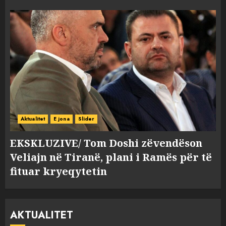
Aktualitet
E jona
Slider
EKSKLUZIVE/ Tom Doshi zëvendëson
Veliajn në Tiranë, plani i Ramës për të
fituar kryeqytetin
AKTUALITET