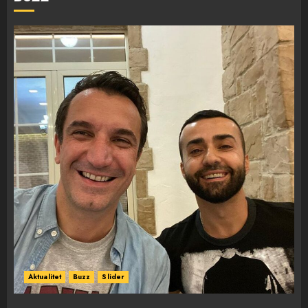
FOTO/ Persona të maskuar
sulmuan “One Albania”,
Aktualitet
Buzz
Slider
ngjarja u fsheh. A u vodhën
serverat?