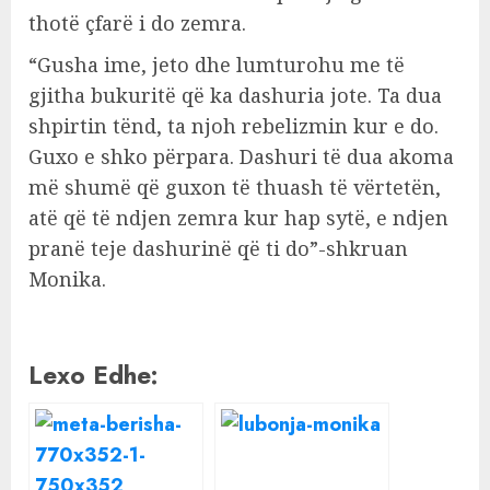
thotë çfarë i do zemra.
“Gusha ime, jeto dhe lumturohu me të
gjitha bukuritë që ka dashuria jote. Ta dua
shpirtin tënd, ta njoh rebelizmin kur e do.
Guxo e shko përpara. Dashuri të dua akoma
më shumë që guxon të thuash të vërtetën,
atë që të ndjen zemra kur hap sytë, e ndjen
pranë teje dashurinë që ti do”-shkruan
Monika.
Lexo Edhe: