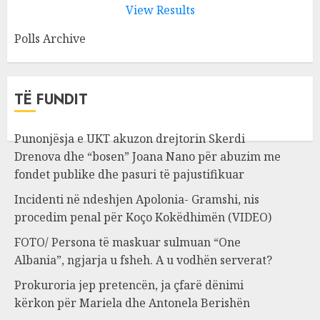
View Results
Polls Archive
TË FUNDIT
Punonjësja e UKT akuzon drejtorin Skerdi
Drenova dhe “bosen” Joana Nano për abuzim me
fondet publike dhe pasuri të pajustifikuar
Incidenti në ndeshjen Apolonia- Gramshi, nis
procedim penal për Koço Kokëdhimën (VIDEO)
FOTO/ Persona të maskuar sulmuan “One
Albania”, ngjarja u fsheh. A u vodhën serverat?
Prokuroria jep pretencën, ja çfarë dënimi
kërkon për Mariela dhe Antonela Berishën