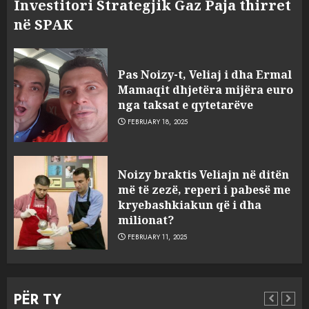
Investitori Strategjik Gaz Paja thirret
3
MARCH 25, 2025
në SPAK
Prokuroria jep pretencën, ja
çfarë dënimi kërkon për
Pas Noizy-t, Veliaj i dha Ermal
Mariela dhe Antonela
Mamaqit dhjetëra mijëra euro
Berishën
nga taksat e qytetarëve
4
MARCH 25, 2025
FEBRUARY 18, 2025
“Ai që drejtonte makinën më
Noizy braktis Veliajn në ditën
ngjau me Talo Çelën”,
më të zezë, reperi i pabesë me
dëshmia e Nuredin Dumanit
kryebashkiakun që i dha
flet për PERSONAT që e
milionat?
plagosën!
5
FEBRUARY 11, 2025
MARCH 25, 2025
Punonjësja e UKT akuzon
drejtorin Skerdi Drenova dhe
PËR TY
“bosen” Joana Nano për