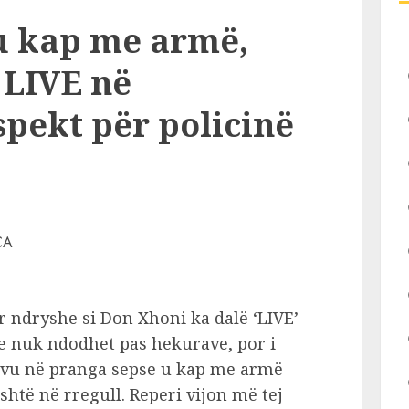
 u kap me armë,
 LIVE në
pekt për policinë
r ndryshe si Don Xhoni ka dalë ‘LIVE’
e nuk ndodhet pas hekurave, por i
u vu në pranga sepse u kap me armë
 është në rregull. Reperi vijon më tej