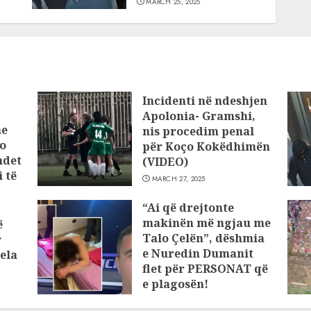
MARCH 25, 2025
Incidenti në ndeshjen
Apolonia- Gramshi,
he
nis procedim penal
o
për Koço Kokëdhimën
ndet
(VIDEO)
 të
MARCH 27, 2025
“Ai që drejtonte
makinën më ngjau me
ë
Talo Çelën”, dëshmia
r
e Nuredin Dumanit
ela
flet për PERSONAT që
e plagosën!
MARCH 25, 2025