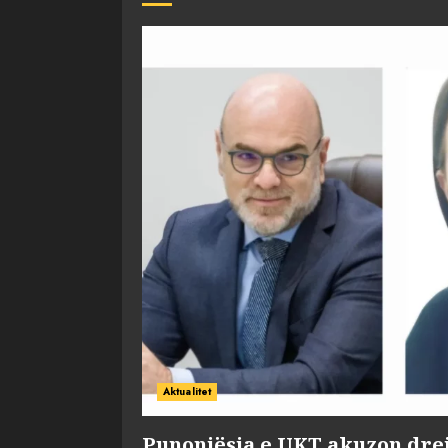
Aktualitet
Punonjësja e UKT akuzon dre