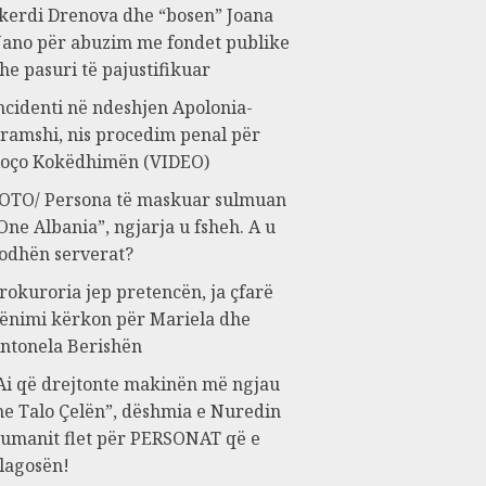
kerdi Drenova dhe “bosen” Joana
ano për abuzim me fondet publike
he pasuri të pajustifikuar
ncidenti në ndeshjen Apolonia-
ramshi, nis procedim penal për
oço Kokëdhimën (VIDEO)
OTO/ Persona të maskuar sulmuan
One Albania”, ngjarja u fsheh. A u
odhën serverat?
rokuroria jep pretencën, ja çfarë
ënimi kërkon për Mariela dhe
ntonela Berishën
Ai që drejtonte makinën më ngjau
e Talo Çelën”, dëshmia e Nuredin
umanit flet për PERSONAT që e
lagosën!