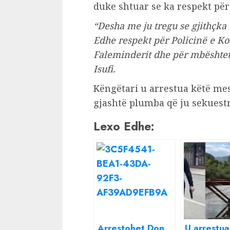
duke shtuar se ka respekt për
“Desha me ju tregu se gjithçka 
Edhe respekt për Policinë e Kos
Faleminderit dhe për mbështetje
Isufi.
Këngëtari u arrestua këtë mes
gjashtë plumba që ju sekuest
Lexo Edhe:
Arrestohet Don
U arrestua