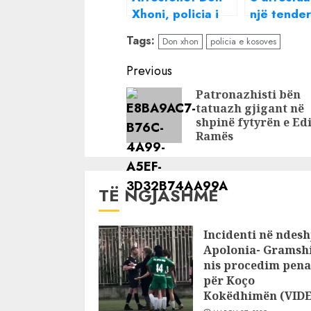
Xhoni, policia i
një tender
gjen armë zjarri
milion lek
Tags:
Don xhon
policia e kosoves
dhe fishekë
Kryekomis
Saimir Ru
Continue
Previous
rikthehet 
Reading
Patronazhisti bën
rendi në p
tatuazh gjigant në
e Shkodrë
shpinë fytyrën e Ed
Ramës
TË NGJASHME
Incidenti në ndesh
Apolonia- Gramshi
nis procedim pena
për Koço
Kokëdhimën (VID