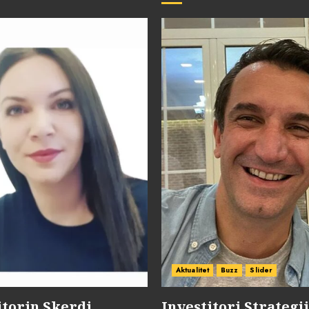
Aktualitet
Buzz
Slider
jtorin Skerdi
Investitori Strategj