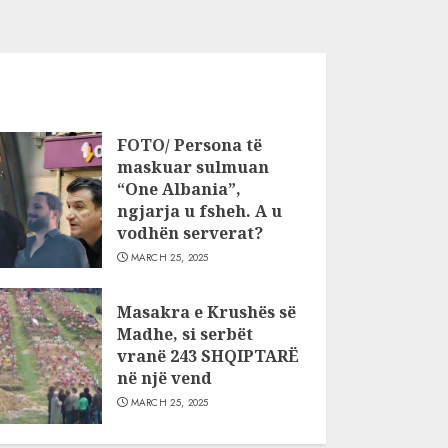
FOTO/ Persona të
maskuar sulmuan
“One Albania”,
ngjarja u fsheh. A u
vodhën serverat?
MARCH 25, 2025
Masakra e Krushës së
Madhe, si serbët
vranë 243 SHQIPTARË
në një vend
MARCH 25, 2025