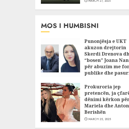
MARCH 27, 2025
MOS I HUMBISNI
Punonjësja e UKT
akuzon drejtorin
Skerdi Drenova d
“bosen” Joana Nan
për abuzim me fo
publike dhe pasuri
pajustifikuar
Prokuroria jep
JULY 24, 2025
pretencën, ja çfar
dënimi kërkon pë
Mariela dhe Anton
Berishën
MARCH 25, 2025