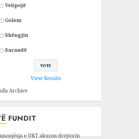
Velipojë
Golem
Shëngjin
Sarandë
View Results
olls Archive
TË FUNDIT
unonjësja e UKT akuzon drejtorin