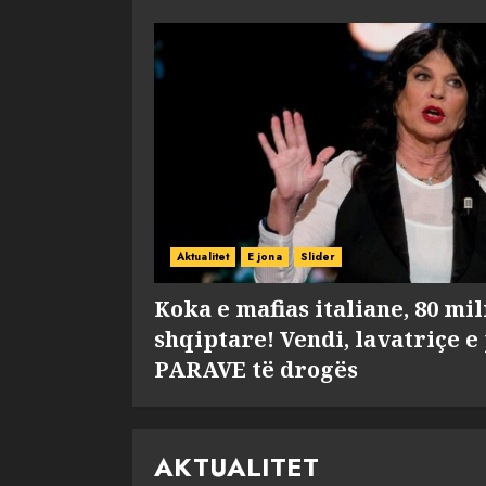
Aktualitet
E jona
Slider
Koka e mafias italiane, 80 mi
shqiptare! Vendi, lavatriçe e
PARAVE të drogës
AKTUALITET