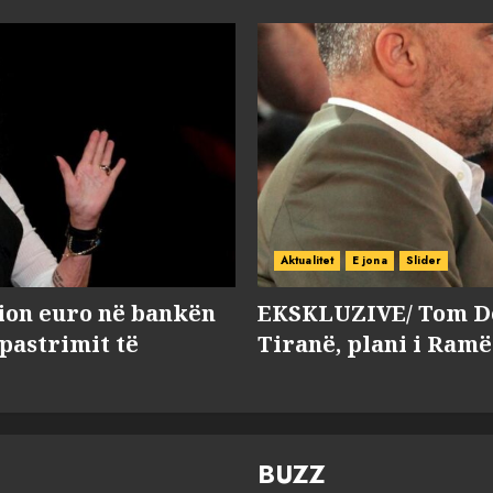
Aktualitet
E jona
Slider
lion euro në bankën
EKSKLUZIVE/ Tom Do
 pastrimit të
Tiranë, plani i Ramë
BUZZ