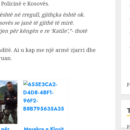
 Policinë e Kosovës.
është në rregull, gjithçka është ok.
ovës se janë të gjithë të mirë.
n për këngën e re ‘Katile’,”- thotë
ditë. Ai u kap me një armë zjarri dhe
ruan.
P
P
 për
Masakra e Klosit,