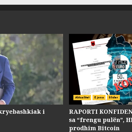
Aktualitet
E jona
Slider
kryebashkiak i
RAPORTI KONFIDENC
sa “frengu pulën”, H
prodhim Bitcoin