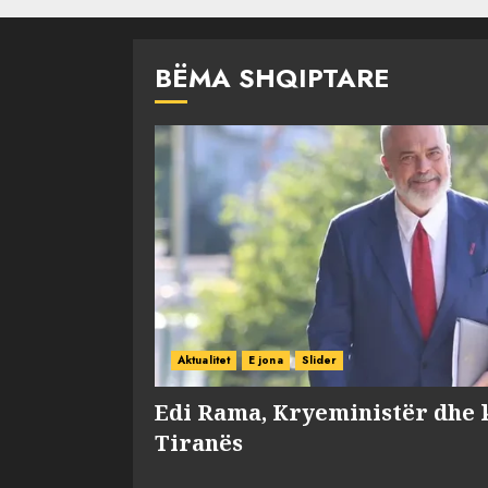
BËMA SHQIPTARE
Aktualitet
E jona
Slider
Edi Rama, Kryeministër dhe 
Tiranës