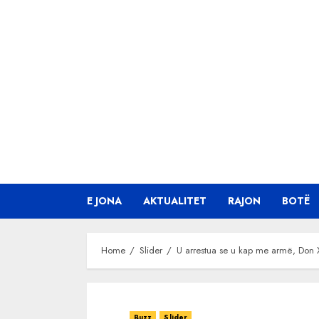
Skip
to
content
E JONA
AKTUALITET
RAJON
BOTË
Home
Slider
U arrestua se u kap me armë, Don X
Buzz
Slider