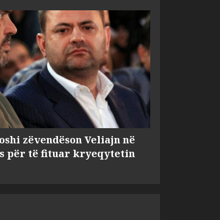
shi zëvendëson Veliajn në
s për të fituar kryeqytetin