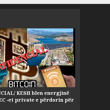
IAL/ KESH blen energjinë
EC -et private e përdorin për