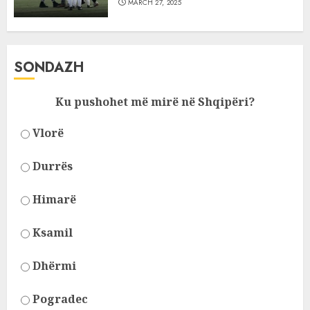
MARCH 27, 2025
SONDAZH
Ku pushohet më mirë në Shqipëri?
Vlorë
Durrës
Himarë
Ksamil
Dhërmi
Pogradec