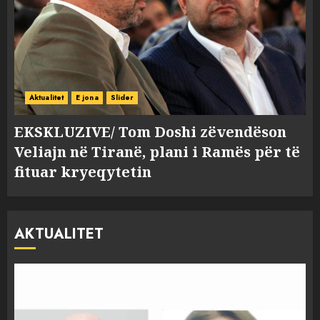
Aktualitet
E jona
Slider
EKSKLUZIVE/ Tom Doshi zëvendëson
Veliajn në Tiranë, plani i Ramës për të
fituar kryeqytetin
AKTUALITET