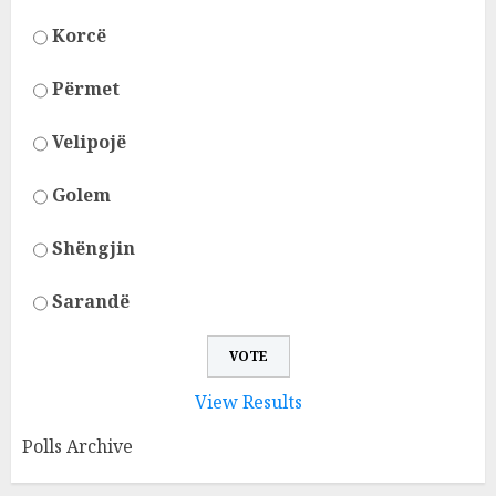
Korcë
Përmet
Velipojë
Golem
Shëngjin
Sarandë
View Results
Polls Archive