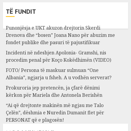
TË FUNDIT
Punonjësja e UKT akuzon drejtorin Skerdi
Drenova dhe “bosen” Joana Nano për abuzim me
fondet publike dhe pasuri të pajustifikuar
Incidenti në ndeshjen Apolonia- Gramshi, nis
procedim penal për Koço Kokëdhimën (VIDEO)
FOTO/ Persona të maskuar sulmuan “One
Albania”, ngjarja u fsheh. A u vodhën serverat?
Prokuroria jep pretencën, ja çfarë dënimi
kërkon për Mariela dhe Antonela Berishën
“Ai që drejtonte makinën më ngjau me Talo
Çelën”, dëshmia e Nuredin Dumanit flet për
PERSONAT që e plagosën!