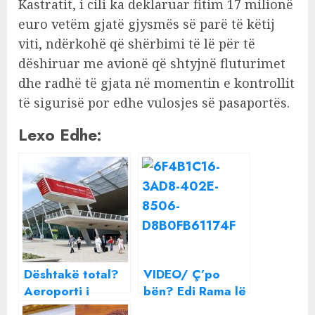
Kastratit, i cili ka deklaruar fitim 17 milionë
euro vetëm gjatë gjysmës së parë të këtij
viti, ndërkohë që shërbimi të lë për të
dëshiruar me avionë që shtyjnë fluturimet
dhe radhë të gjata në momentin e kontrollit
të sigurisë por edhe vulosjes së pasaportës.
Lexo Edhe:
Dështakë total?
VIDEO/ Ç’po
Aeroporti i
bën? Edi Rama lë
Rinasit: Hajdeni
gjestin e