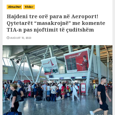
Aktualitet
Slider
Hajdeni tre orë para në Aeroport!
Qytetarët “masakrojnë” me komente
TIA-n pas njoftimit të çuditshëm
AUGUST 10, 2023