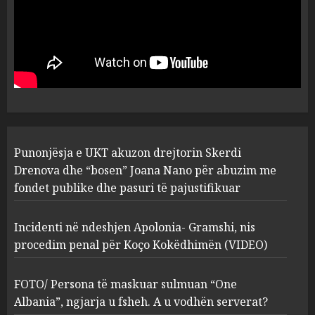
Punonjësja e UKT akuzon
drejtorin Skerdi Drenova dhe
“bosen” Joana Nano për
abuzim me fondet publike dhe
pasuri të pajustifikuar
1
JULY 24, 2025
Incidenti në ndeshjen
Punonjësja e UKT akuzon drejtorin Skerdi
Apolonia- Gramshi, nis
procedim penal për Koço
Drenova dhe “bosen” Joana Nano për abuzim me
Kokëdhimën (VIDEO)
fondet publike dhe pasuri të pajustifikuar
2
MARCH 27, 2025
Incidenti në ndeshjen Apolonia- Gramshi, nis
procedim penal për Koço Kokëdhimën (VIDEO)
FOTO/ Persona të maskuar
sulmuan “One Albania”,
ngjarja u fsheh. A u vodhën
FOTO/ Persona të maskuar sulmuan “One
serverat?
Albania”, ngjarja u fsheh. A u vodhën serverat?
3
MARCH 25, 2025