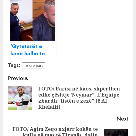
tre orë para
çuditshëm para
fluturimit që t’ju
gazetarëve, s’e
shërbejmë mirë
kishim parë kurrë
‘Qytetarët e
kanë hallin te
Luizi jo tek
Tags:
tre ore para
protestat’/
Murrizi: A do
Continue
Previous
marrrë ai para
Reading
FOTO/ Parisi në kaos, shpërthen
apo jo?
edhe çështje ‘Neymar”. L’Equipe
Pre
zbardh “listën e zezë” të Al
pos
Khelaifit
Next
FOTO/ Agim Zeqo nxjerr kokën te
kulla në mes të Tiranës, dalin