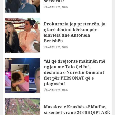
serverat?
MARCH 25, 2025
Prokuroria jep pretencën, ja
çfarë dënimi kërkon për
Mariela dhe Antonela
Berishën
MARCH 25, 2025
“Ai që drejtonte makinën më
ngjau me Talo Çelën”,
dëshmia e Nuredin Dumanit
flet për PERSONAT që e
plagosën!
MARCH 25, 2025
Masakra e Krushës së Madhe,
si serbët vranë 243 SHQIPTARË