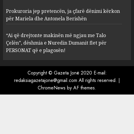
Prokuroria jep pretencën, ja çfarë dënimi kërkon
Prokuroria jep pretencën, ja
për Mariela dhe Antonela Berishën
çfarë dënimi kërkon për
Mariela dhe Antonela
“Ai që drejtonte makinën më ngjau me Talo
Berishën
Çelën”, dëshmia e Nuredin Dumanit flet për
4
MARCH 25, 2025
PERSONAT që e plagosën!
“Ai që drejtonte makinën më
ngjau me Talo Çelën”,
Copyright © Gazeta Jonë 2020 E-mail:
dëshmia e Nuredin Dumanit
redaksiagazetajone@gmail.com
All rights reserved.
|
flet për PERSONAT që e
ChromeNews
by AF themes.
plagosën!
5
MARCH 25, 2025