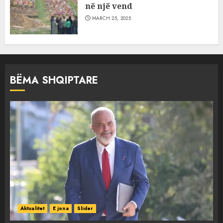
në një vend
MARCH 25, 2025
BËMA SHQIPTARE
Aktualitet
E jona
Slider