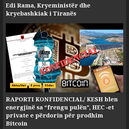
Edi Rama, Kryeministër dhe
kryebashkiak i Tiranës
Aktualitet
E jona
Slider
RAPORTI KONFIDENCIAL/ KESH blen
energjinë sa “frengu pulën”, HEC -et
private e përdorin për prodhim
Bitcoin