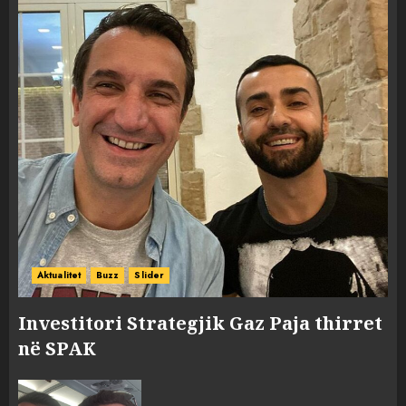
Aktualitet
Buzz
Slider
Investitori Strategjik Gaz Paja thirret
në SPAK