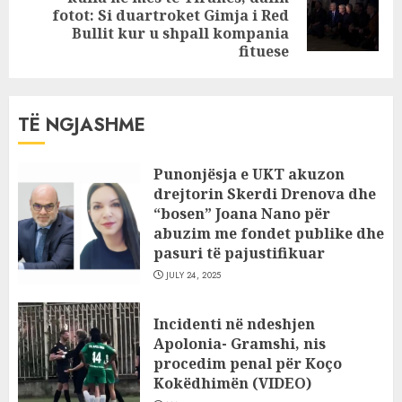
Next
fotot: Si duartroket Gimja i Red
post:
Bullit kur u shpall kompania
fituese
TË NGJASHME
Punonjësja e UKT akuzon
drejtorin Skerdi Drenova dhe
“bosen” Joana Nano për
abuzim me fondet publike dhe
pasuri të pajustifikuar
JULY 24, 2025
Incidenti në ndeshjen
Apolonia- Gramshi, nis
procedim penal për Koço
Kokëdhimën (VIDEO)