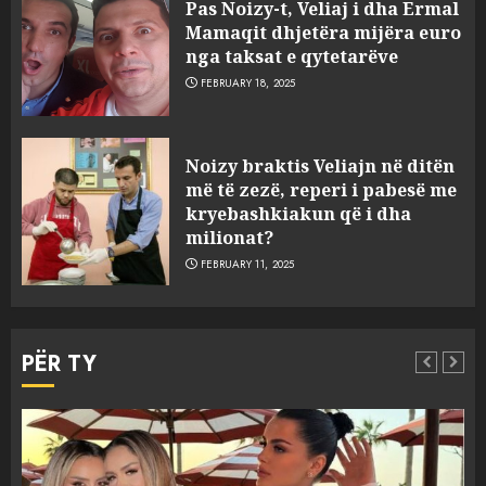
Pas Noizy-t, Veliaj i dha Ermal
Mamaqit dhjetëra mijëra euro
nga taksat e qytetarëve
FEBRUARY 18, 2025
FOTO/ Persona të maskuar
Noizy braktis Veliajn në ditën
sulmuan “One Albania”,
më të zezë, reperi i pabesë me
ngjarja u fsheh. A u vodhën
kryebashkiakun që i dha
serverat?
milionat?
3
MARCH 25, 2025
FEBRUARY 11, 2025
Prokuroria jep pretencën, ja
çfarë dënimi kërkon për
PËR TY
Mariela dhe Antonela
Berishën
4
MARCH 25, 2025
“Ai që drejtonte makinën më