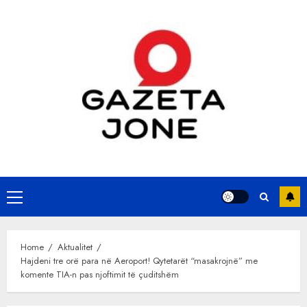
Skip
to
content
Primary
Menu
Home
Aktualitet
Hajdeni tre orë para në Aeroport! Qytetarët “masakrojnë” me
komente TIA-n pas njoftimit të çuditshëm