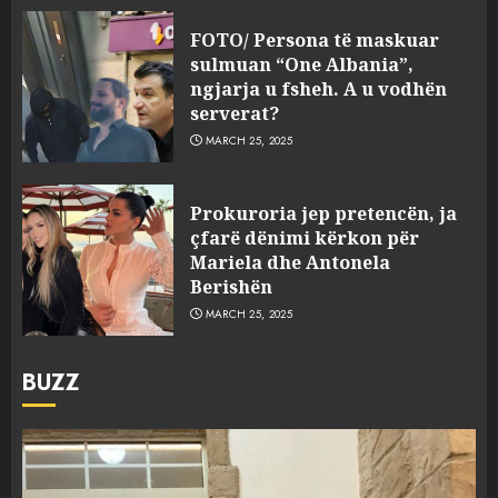
FOTO/ Persona të maskuar
sulmuan “One Albania”,
ngjarja u fsheh. A u vodhën
serverat?
MARCH 25, 2025
Prokuroria jep pretencën, ja
çfarë dënimi kërkon për
Mariela dhe Antonela
Berishën
MARCH 25, 2025
BUZZ