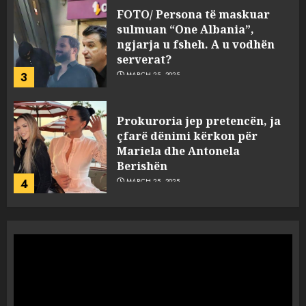
FOTO/ Persona të maskuar
sulmuan “One Albania”,
ngjarja u fsheh. A u vodhën
serverat?
3
MARCH 25, 2025
Prokuroria jep pretencën, ja
çfarë dënimi kërkon për
Mariela dhe Antonela
Berishën
4
MARCH 25, 2025
“Ai që drejtonte makinën më
ngjau me Talo Çelën”,
dëshmia e Nuredin Dumanit
flet për PERSONAT që e
plagosën!
5
MARCH 25, 2025