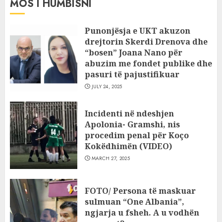
MOS I HUMBISNI
Punonjësja e UKT akuzon
drejtorin Skerdi Drenova dhe
“bosen” Joana Nano për
abuzim me fondet publike dhe
pasuri të pajustifikuar
JULY 24, 2025
Incidenti në ndeshjen
Apolonia- Gramshi, nis
procedim penal për Koço
Kokëdhimën (VIDEO)
MARCH 27, 2025
FOTO/ Persona të maskuar
sulmuan “One Albania”,
ngjarja u fsheh. A u vodhën