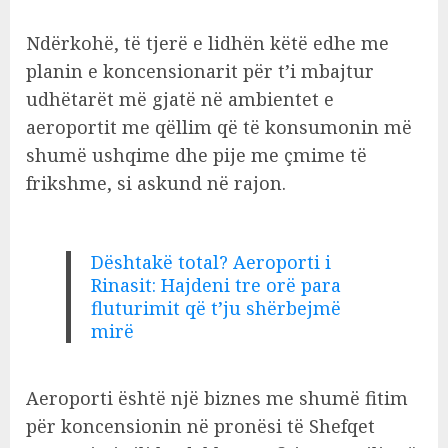
Ndërkohë, të tjerë e lidhën këtë edhe me
planin e koncensionarit për t’i mbajtur
udhëtarët më gjatë në ambientet e
aeroportit me qëllim që të konsumonin më
shumë ushqime dhe pije me çmime të
frikshme, si askund në rajon.
Dështakë total? Aeroporti i
Rinasit: Hajdeni tre orë para
fluturimit që t’ju shërbejmë
mirë
Aeroporti është një biznes me shumë fitim
për koncensionin në pronësi të Shefqet