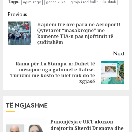
Tags:
agim zeqo
gerian kuka
gimja i red bullit
ilir shtufi
pas fshihen Ilir
Shtufi , Gerian
Continue
Previous
Kuka dhe Agim
Reading
Hajdeni tre orë para në Aeroport!
Zeqo
Qytetarët “masakrojnë” me
Pre
komente TIA-n pas njoftimit të
pos
çuditshëm
Next
Rama për La Stampa-n: Duhet të
mësojmë nga gabimet e Italisë.
Next
Turizmi me kosto të ulët nuk do të
post:
zgjasë
TË NGJASHME
Punonjësja e UKT akuzon
drejtorin Skerdi Drenova dhe