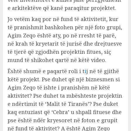
e arkitektëve që kanë paraqitur projektet.
Jo vetëm kaq por në fund të aktivitetit, kur
të pranishmit bashkohen për një foto grupi,
Agim Zeqo është aty, po në rresht të parë,
në krah të kryetarit të jurisë dhe drejtuesve
të tjerë që zgjodhën projektin fitues, siç
mund të shikohet qartë në këtë video.
Është shumë e paqartë roli i t
i
j në të gjithë
këtë projekt. Pse duhet që një biznesmen si
Agim Zeqo të ishte i pranishëm në këtë
aktivitet? Pse duhet ta mbështeste projektin
e ndërtimit të ‘Malit të Tiranës’? Pse duket
kaq entuziast që ‘Cebra’ u shpall fituese dhe
pse është ndër kryesoret në foton e grupit
në fund të aktivitet? A është Agim Zeqo