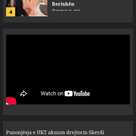
Berishën
4
MARCH 25, 2025
“Ai që drejtonte makinën më
ngjau me Talo Çelën”,
dëshmia e Nuredin Dumanit
flet për PERSONAT që e
plagosën!
5
MARCH 25, 2025
Punonjësja e UKT akuzon
drejtorin Skerdi Drenova dhe
“bosen” Joana Nano për
abuzim me fondet publike dhe
pasuri të pajustifikuar
1
JULY 24, 2025
Incidenti në ndeshjen
Punonjësja e UKT akuzon drejtorin Skerdi
Apolonia- Gramshi, nis