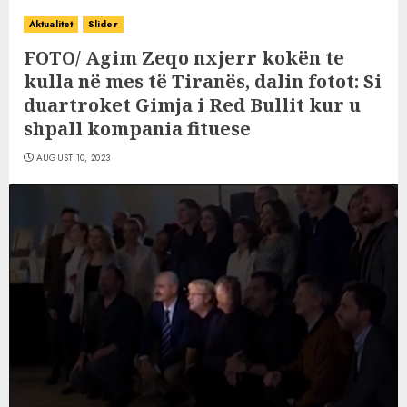
Aktualitet
Slider
FOTO/ Agim Zeqo nxjerr kokën te
kulla në mes të Tiranës, dalin fotot: Si
duartroket Gimja i Red Bullit kur u
shpall kompania fituese
AUGUST 10, 2023