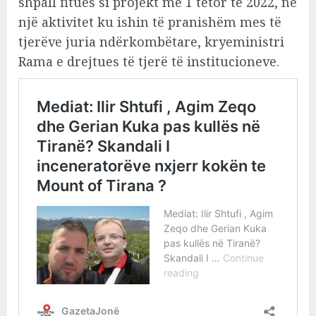
shpall fitues si projekt më 1 tetor të 2022, në
një aktivitet ku ishin të pranishëm mes të
tjerëve juria ndërkombëtare, kryeministri
Rama e drejtues të tjerë të institucioneve.