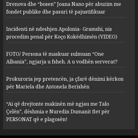
procedim penal për Koço
Drenova dhe “bosen” Joana Nano për abuzim me
Kokëdhimën (VIDEO)
fondet publike dhe pasuri të pajustifikuar
2
MARCH 27, 2025
Incidenti në ndeshjen Apolonia- Gramshi, nis
procedim penal për Koço Kokëdhimën (VIDEO)
FOTO/ Persona të maskuar
sulmuan “One Albania”,
ngjarja u fsheh. A u vodhën
FOTO/ Persona të maskuar sulmuan “One
serverat?
Albania”, ngjarja u fsheh. A u vodhën serverat?
3
MARCH 25, 2025
Prokuroria jep pretencën, ja çfarë dënimi kërkon
Prokuroria jep pretencën, ja
për Mariela dhe Antonela Berishën
çfarë dënimi kërkon për
Mariela dhe Antonela
“Ai që drejtonte makinën më ngjau me Talo
Berishën
Çelën”, dëshmia e Nuredin Dumanit flet për
4
MARCH 25, 2025
PERSONAT që e plagosën!
“Ai që drejtonte makinën më