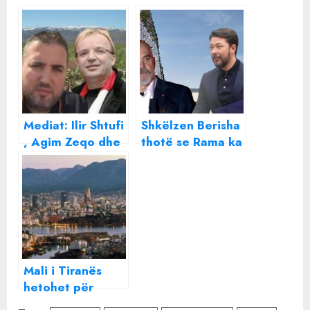
Mediat: Ilir Shtufi
Shkëlzen Berisha
, Agim Zeqo dhe
thotë se Rama ka
Gerian Kuka pas
marrë 20% te
kullës në Tiranë?
kulla që do të
Skandali I
ndërtojnë Agim
inceneratorëve
Zeqo , Gerian
nxjerr kokën te
Kuka dhe Ilir
Mount of Tirana
Shtufi
?
Mali i Tiranës
hetohet për
pastrim parash,