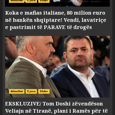
Aktualitet
E jona
Slider
Koka e mafias italiane, 80 milion euro
në bankën shqiptare! Vendi, lavatriçe
e pastrimit të PARAVE të drogës
Aktualitet
E jona
Slider
EKSKLUZIVE/ Tom Doshi zëvendëson
Veliajn në Tiranë, plani i Ramës për të