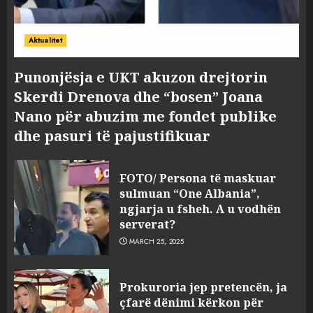
Aktualitet
Punonjësja e UKT akuzon drejtorin
Skerdi Drenova dhe “bosen” Joana
Nano për abuzim me fondet publike
dhe pasuri të pajustifikuar
FOTO/ Persona të maskuar
sulmuan “One Albania”,
ngjarja u fsheh. A u vodhën
serverat?
MARCH 25, 2025
Prokuroria jep pretencën, ja
çfarë dënimi kërkon për