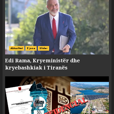
Aktualitet
E jona
Slider
Edi Rama, Kryeministër dhe
kryebashkiak i Tiranës