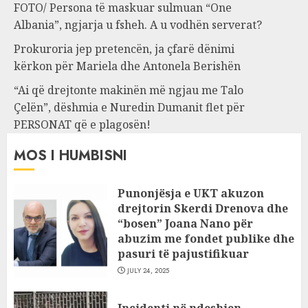
FOTO/ Persona të maskuar sulmuan “One
Albania”, ngjarja u fsheh. A u vodhën serverat?
Prokuroria jep pretencën, ja çfarë dënimi
kërkon për Mariela dhe Antonela Berishën
“Ai që drejtonte makinën më ngjau me Talo
Çelën”, dëshmia e Nuredin Dumanit flet për
PERSONAT që e plagosën!
MOS I HUMBISNI
Punonjësja e UKT akuzon
drejtorin Skerdi Drenova dhe
“bosen” Joana Nano për
abuzim me fondet publike dhe
pasuri të pajustifikuar
JULY 24, 2025
Incidenti në ndeshjen