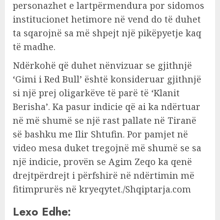
personazhet e lartpërmendura por sidomos
institucionet hetimore në vend do të duhet
ta sqarojnë sa më shpejt një pikëpyetje kaq
të madhe.
Ndërkohë që duhet nënvizuar se gjithnjë
‘Gimi i Red Bull’ është konsideruar gjithnjë
si një prej oligarkëve të parë të ‘Klanit
Berisha’. Ka pasur indicie që ai ka ndërtuar
në më shumë se një rast pallate në Tiranë
së bashku me Ilir Shtufin. Por pamjet në
video mesa duket tregojnë më shumë se sa
një indicie, provën se Agim Zeqo ka qenë
drejtpërdrejt i përfshirë në ndërtimin më
fitimprurës në kryeqytet./Shqiptarja.com
Lexo Edhe: