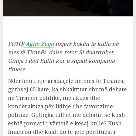
FOTO/
Agim Zeqo
nxjerr kokën te kulla në
mes të Tiranës, dalin fotot: Si duartroket
Gimja i Red Bullit kur u shpall kompania
fituese
Ndërtimi i një gradaçele në mes të Tiranës,
gjithsej 65 kate, ka shkaktuar shumë debate
në Tiranën politike, me akuza dhe
kundërakuza për lidhje dhe favorizime
politike. Gjithçka lidhet me debatin se kush
është pronari i vërtetë e kësaj kulle? Kush
financon dhe kush do të jetë përfituesi i