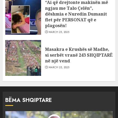
“Ai që drejtonte makinën më
ngjau me Talo Çelën”,
dëshmia e Nuredin Dumanit
flet për PERSONAT që e
plagosën!
MARCH 25, 2025
Masakra e Krushës së Madhe,
si serbët vranë 243 SHQIPTARË
në një vend
MARCH 25, 2025
BËMA SHQIPTARE