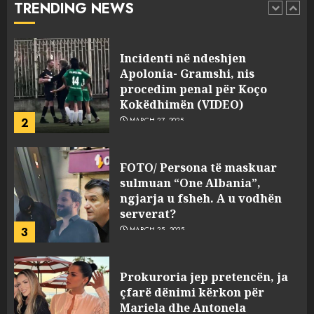
TRENDING NEWS
pasuri të pajustifikuar
1
JULY 24, 2025
Incidenti në ndeshjen
Apolonia- Gramshi, nis
procedim penal për Koço
Kokëdhimën (VIDEO)
2
MARCH 27, 2025
FOTO/ Persona të maskuar
sulmuan “One Albania”,
ngjarja u fsheh. A u vodhën
serverat?
3
MARCH 25, 2025
Prokuroria jep pretencën, ja
çfarë dënimi kërkon për
Mariela dhe Antonela