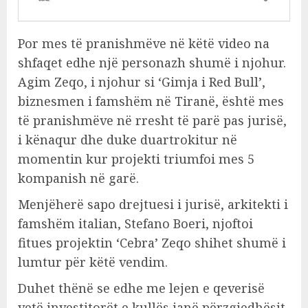
Por mes të pranishmëve në këtë video na
shfaqet edhe një personazh shumë i njohur.
Agim Zeqo, i njohur si ‘Gimja i Red Bull’,
biznesmen i famshëm në Tiranë, është mes
të pranishmëve në rresht të parë pas jurisë,
i kënaqur dhe duke duartrokitur në
momentin kur projekti triumfoi mes 5
kompanish në garë.
Menjëherë sapo drejtuesi i jurisë, arkitekti i
famshëm italian, Stefano Boeri, njoftoi
fitues projektin ‘Cebra’ Zeqo shihet shumë i
lumtur për këtë vendim.
Duhet thënë se edhe me lejen e qeverisë
vetë investitorët e kullës janë përzgjedhësit