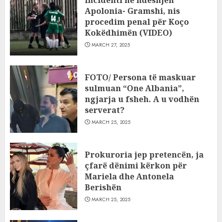
Apolonia- Gramshi, nis
procedim penal për Koço
Kokëdhimën (VIDEO)
MARCH 27, 2025
FOTO/ Persona të maskuar
sulmuan “One Albania”,
ngjarja u fsheh. A u vodhën
serverat?
MARCH 25, 2025
Prokuroria jep pretencën, ja
çfarë dënimi kërkon për
Mariela dhe Antonela
Berishën
MARCH 25, 2025