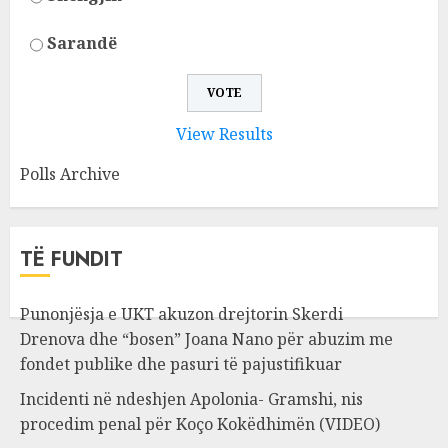
Sarandë
View Results
Polls Archive
TË FUNDIT
Punonjësja e UKT akuzon drejtorin Skerdi
Drenova dhe “bosen” Joana Nano për abuzim me
fondet publike dhe pasuri të pajustifikuar
Incidenti në ndeshjen Apolonia- Gramshi, nis
procedim penal për Koço Kokëdhimën (VIDEO)