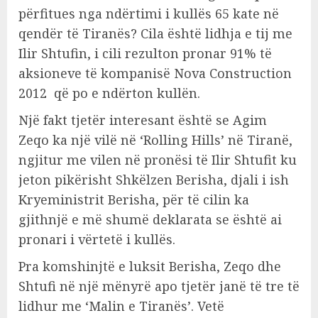
përfitues nga ndërtimi i kullës 65 kate në
qendër të Tiranës? Cila është lidhja e tij me
Ilir Shtufin, i cili rezulton pronar 91% të
aksioneve të kompanisë Nova Construction
2012 që po e ndërton kullën.
Një fakt tjetër interesant është se Agim
Zeqo ka një vilë në ‘Rolling Hills’ në Tiranë,
ngjitur me vilen në pronësi të Ilir Shtufit ku
jeton pikërisht Shkëlzen Berisha, djali i ish
Kryeministrit Berisha, për të cilin ka
gjithnjë e më shumë deklarata se është ai
pronari i vërtetë i kullës.
Pra komshinjtë e luksit Berisha, Zeqo dhe
Shtufi në një mënyrë apo tjetër janë të tre të
lidhur me ‘Malin e Tiranës’. Vetë