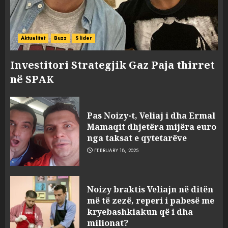
Aktualitet
Buzz
Slider
Investitori Strategjik Gaz Paja thirret
në SPAK
Pas Noizy-t, Veliaj i dha Ermal
Mamaqit dhjetëra mijëra euro
nga taksat e qytetarëve
FEBRUARY 18, 2025
FOTO/ Persona të maskuar
Noizy braktis Veliajn në ditën
sulmuan “One Albania”,
më të zezë, reperi i pabesë me
ngjarja u fsheh. A u vodhën
kryebashkiakun që i dha
serverat?
milionat?
3
MARCH 25, 2025