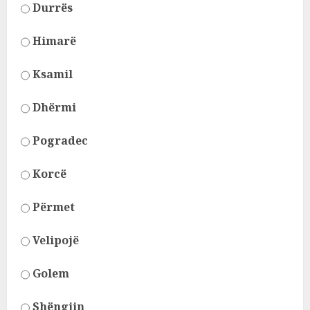
Durrës
Himarë
Ksamil
Dhërmi
Pogradec
Korcë
Përmet
Velipojë
Golem
Shëngjin