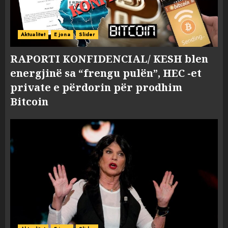
Aktualitet
E jona
Slider
RAPORTI KONFIDENCIAL/ KESH blen
energjinë sa “frengu pulën”, HEC -et
private e përdorin për prodhim
Bitcoin