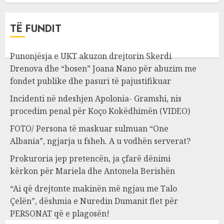
TË FUNDIT
Punonjësja e UKT akuzon drejtorin Skerdi
Drenova dhe “bosen” Joana Nano për abuzim me
fondet publike dhe pasuri të pajustifikuar
Incidenti në ndeshjen Apolonia- Gramshi, nis
procedim penal për Koço Kokëdhimën (VIDEO)
FOTO/ Persona të maskuar sulmuan “One
Albania”, ngjarja u fsheh. A u vodhën serverat?
Prokuroria jep pretencën, ja çfarë dënimi
kërkon për Mariela dhe Antonela Berishën
“Ai që drejtonte makinën më ngjau me Talo
Çelën”, dëshmia e Nuredin Dumanit flet për
PERSONAT që e plagosën!