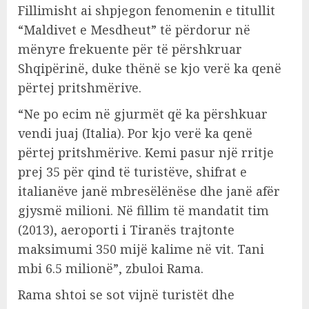
Fillimisht ai shpjegon fenomenin e titullit
“Maldivet e Mesdheut” të përdorur në
mënyre frekuente për të përshkruar
Shqipërinë, duke thënë se kjo verë ka qenë
përtej pritshmërive.
“Ne po ecim në gjurmët që ka përshkuar
vendi juaj (Italia). Por kjo verë ka qenë
përtej pritshmërive. Kemi pasur një rritje
prej 35 për qind të turistëve, shifrat e
italianëve janë mbresëlënëse dhe janë afër
gjysmë milioni. Në fillim të mandatit tim
(2013), aeroporti i Tiranës trajtonte
maksimumi 350 mijë kalime në vit. Tani
mbi 6.5 milionë”, zbuloi Rama.
Rama shtoi se sot vijnë turistët dhe