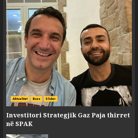
Aktualitet
Buzz
Slider
Investitori Strategjik Gaz Paja thirret
në SPAK