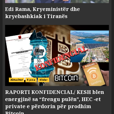
Edi Rama, Kryeministër dhe
kryebashkiak i Tiranës
Aktualitet
E jona
Slider
RAPORTI KONFIDENCIAL/ KESH blen
energjinë sa “frengu pulën”, HEC -et
private e përdorin për prodhim
Bitcoin