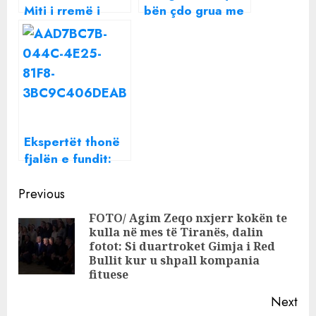
Miti i rremë i
bën çdo grua me
pushimeve me
reçipetat dhe
kosto të ulët në
ç’duhet të dini
Shqipëri
për sytjenat e
padukshme
Ekspertët thonë
fjalën e fundit:
Kaq minuta duhet
Continue
të zgjasë
Previous
marrëdhënia
Reading
FOTO/ Agim Zeqo nxjerr kokën te
‘perfekte’ mes
kulla në mes të Tiranës, dalin
Pre
çiftit
fotot: Si duartroket Gimja i Red
pos
Bullit kur u shpall kompania
fituese
Next