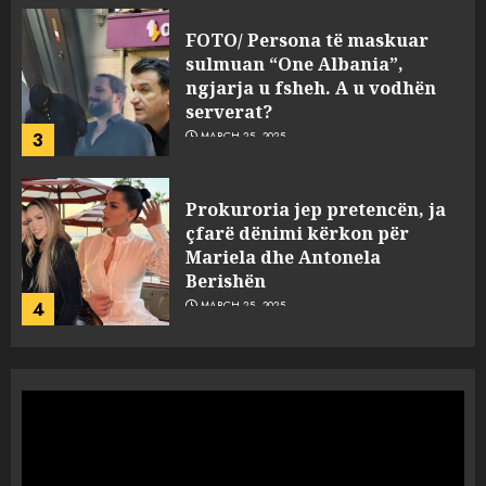
FOTO/ Persona të maskuar
sulmuan “One Albania”,
ngjarja u fsheh. A u vodhën
serverat?
3
MARCH 25, 2025
Prokuroria jep pretencën, ja
çfarë dënimi kërkon për
Mariela dhe Antonela
Berishën
4
MARCH 25, 2025
“Ai që drejtonte makinën më
ngjau me Talo Çelën”,
dëshmia e Nuredin Dumanit
flet për PERSONAT që e
plagosën!
5