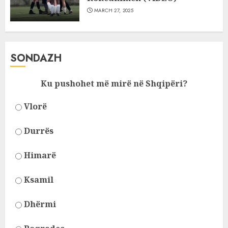
MARCH 27, 2025
SONDAZH
Ku pushohet më mirë në Shqipëri?
Vlorë
Durrës
Himarë
Ksamil
Dhërmi