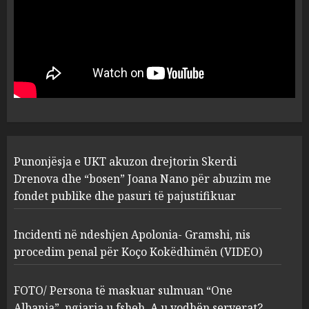
MARCH 25, 2025
Punonjësja e UKT akuzon
drejtorin Skerdi Drenova dhe
“bosen” Joana Nano për
abuzim me fondet publike dhe
pasuri të pajustifikuar
1
JULY 24, 2025
Incidenti në ndeshjen
Punonjësja e UKT akuzon drejtorin Skerdi
Apolonia- Gramshi, nis
procedim penal për Koço
Drenova dhe “bosen” Joana Nano për abuzim me
Kokëdhimën (VIDEO)
fondet publike dhe pasuri të pajustifikuar
2
MARCH 27, 2025
Incidenti në ndeshjen Apolonia- Gramshi, nis
procedim penal për Koço Kokëdhimën (VIDEO)
FOTO/ Persona të maskuar
sulmuan “One Albania”,
ngjarja u fsheh. A u vodhën
FOTO/ Persona të maskuar sulmuan “One
serverat?
Albania”, ngjarja u fsheh. A u vodhën serverat?