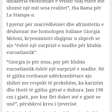
dinakëria ekonomike e vendit tuaj është më
shumë një mit sesa realitet”, tha Rama për
La Stampa-n.
I pyetur për marrëdhëniet dhe afrimitetin e
dëshmuar me homologen italiane Giorgia
Meloni, kryeministri shqiptar u shpreh se
ajo “është një surprizë e madhe për klubin
euroatlantik”.
“Giorgia jo për mua, por për klubin
euroatlantik është një surprizë e madhe. Në
të gjitha rrethanat ndërkombëtare ajo
shihet me respekt të prekshëm, ka karizëm
dhe thotë të gjitha gjërat e duhura. Jam 198
cm i gjatë, por kur flet duket më e gjatë se
unë”, përshkroi kreu i Qeverisë.