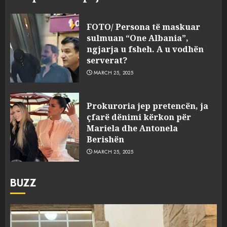
FOTO/ Persona të maskuar
sulmuan “One Albania”,
ngjarja u fsheh. A u vodhën
serverat?
MARCH 25, 2025
Prokuroria jep pretencën, ja
çfarë dënimi kërkon për
Mariela dhe Antonela
Berishën
MARCH 25, 2025
BUZZ