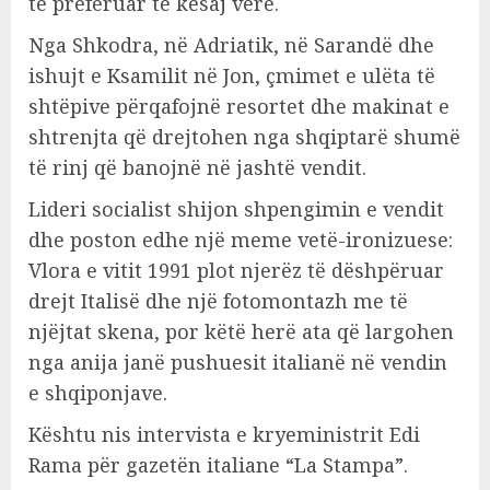
të preferuar të kësaj vere.
Nga Shkodra, në Adriatik, në Sarandë dhe
ishujt e Ksamilit në Jon, çmimet e ulëta të
shtëpive përqafojnë resortet dhe makinat e
shtrenjta që drejtohen nga shqiptarë shumë
të rinj që banojnë në jashtë vendit.
Lideri socialist shijon shpengimin e vendit
dhe poston edhe një meme vetë-ironizuese:
Vlora e vitit 1991 plot njerëz të dëshpëruar
drejt Italisë dhe një fotomontazh me të
njëjtat skena, por këtë herë ata që largohen
nga anija janë pushuesit italianë në vendin
e shqiponjave.
Kështu nis intervista e kryeministrit Edi
Rama për gazetën italiane “La Stampa”.