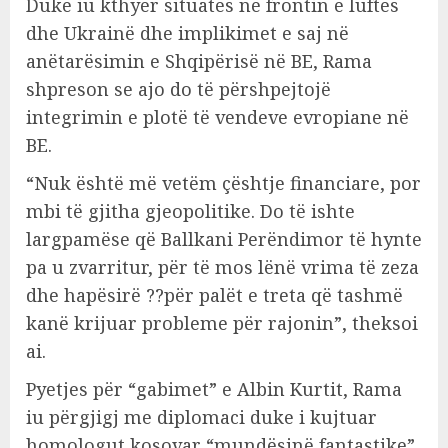
Duke iu kthyer situatës në frontin e luftës
dhe Ukrainë dhe implikimet e saj në
anëtarësimin e Shqipërisë në BE, Rama
shpreson se ajo do të përshpejtojë
integrimin e plotë të vendeve evropiane në
BE.
“Nuk është më vetëm çështje financiare, por
mbi të gjitha gjeopolitike. Do të ishte
largpamëse që Ballkani Perëndimor të hynte
pa u zvarritur, për të mos lënë vrima të zeza
dhe hapësirë ??për palët e treta që tashmë
kanë krijuar probleme për rajonin”, theksoi
ai.
Pyetjes për “gabimet” e Albin Kurtit, Rama
iu përgjigj me diplomaci duke i kujtuar
homologut kosovar “mundësinë fantastike”