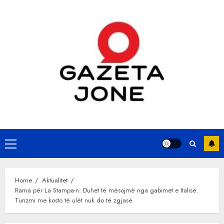
Skip
to
content
Primary
Menu
Home
Aktualitet
Rama për La Stampa-n: Duhet të mësojmë nga gabimet e Italisë.
Turizmi me kosto të ulët nuk do të zgjasë