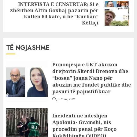
INTERVISTA E CENSURUAR/ Si e
zbërtheu Altin Goxhaj pazarin për
Next
kullën 64 kate, u bë “kurban”
post:
Këlliçi
TË NGJASHME
Punonjësja e UKT akuzon
drejtorin Skerdi Drenova dhe
“bosen” Joana Nano për
abuzim me fondet publike dhe
pasuri të pajustifikuar
JULY 24, 2025
Incidenti në ndeshjen
Apolonia- Gramshi, nis
procedim penal për Koço
Kokëdhimën (VIDEO)