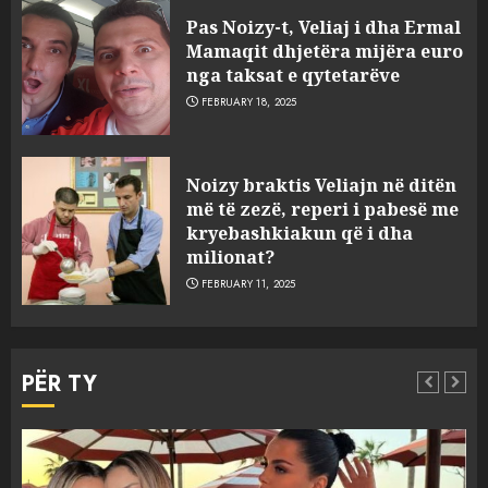
Pas Noizy-t, Veliaj i dha Ermal
Mamaqit dhjetëra mijëra euro
nga taksat e qytetarëve
FEBRUARY 18, 2025
FOTO/ Persona të maskuar
Noizy braktis Veliajn në ditën
sulmuan “One Albania”,
më të zezë, reperi i pabesë me
ngjarja u fsheh. A u vodhën
kryebashkiakun që i dha
serverat?
milionat?
3
MARCH 25, 2025
FEBRUARY 11, 2025
Prokuroria jep pretencën, ja
çfarë dënimi kërkon për
PËR TY
Mariela dhe Antonela
Berishën
4
MARCH 25, 2025