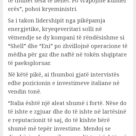
të thuhet sesa të bëhet. Po vrapojmë kundër
erës”, pohoi kryeministri.
Sa i takon lidershipit nga pikëpamja
energjetike, kryeqeveritari solli në
vëmendje se dy kompani të rëndësishme si
“Shell” dhe “Eni” po zhvillojnë operacione të
mëdha për gaz dhe naftë në tokën shqiptare
të paeksploruar.
Në këtë pikë, ai thumboi gjatë intervistës
edhe pozicionin e investimeve italiane në
vendin tonë.
“Italia është një aleat shumë i fortë. Nëse do
të ishte e zgjuar dhe do të ishte në lartësinë
e reputacionit të saj, do të kishte bërë
shumë më tepër investime. Mendoj se