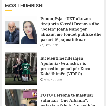
MOS I HUMBISNI
Punonjësja e UKT akuzon
drejtorin Skerdi Drenova dhe
“bosen” Joana Nano për
abuzim me fondet publike dhe
pasuri të pajustifikuar
JULY 24, 2025
Incidenti në ndeshjen
Apolonia- Gramshi, nis
procedim penal për Koço
Kokëdhimën (VIDEO)
MARCH 27, 2025
FOTO/ Persona të maskuar
sulmuan “One Albania”,
ngjarja u fsheh. A u vodhën