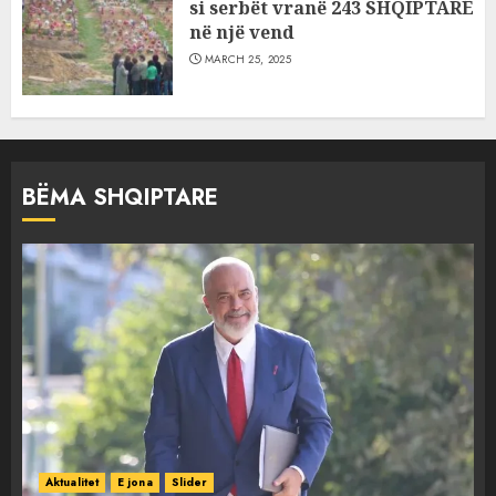
si serbët vranë 243 SHQIPTARË
në një vend
MARCH 25, 2025
BËMA SHQIPTARE
Aktualitet
E jona
Slider