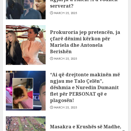
serverat?
MARCH 25, 2025
Prokuroria jep pretencën, ja
çfarë dënimi kërkon për
Mariela dhe Antonela
Berishën
MARCH 25, 2025
“Ai që drejtonte makinën më
ngjau me Talo Çelën”,
dëshmia e Nuredin Dumanit
flet për PERSONAT që e
plagosën!
MARCH 25, 2025
Masakra e Krushës së Madhe,