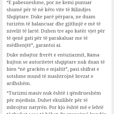
“E pabesueshme, por ne kemi punuar
shumë për të në këto vite të Rilindjes
Shqiptare. Duke parë përpara, ne duam
turizëm të balancuar dhe gjithnjë e më të
nivelit të lartë. Duhen tre apo katër vjet për
të qenë gati për të parakaluar me të
mëdhenjtë”, garantoi ai.
Duke mbajtur frerët e entuziazmit, Rama
kujton se autoritetet shqiptare nuk duan të
bien “në grackën e mjaltit”, pasi shifrat e
sotshme mund të mashtrojnë brezat e
ardhshëm.
“Turizmi masiv nuk është i qëndrueshëm
për mjedisin. Duhet ekuilibër për të
mbrojtur natyrën. Por kjo është më e lehtë