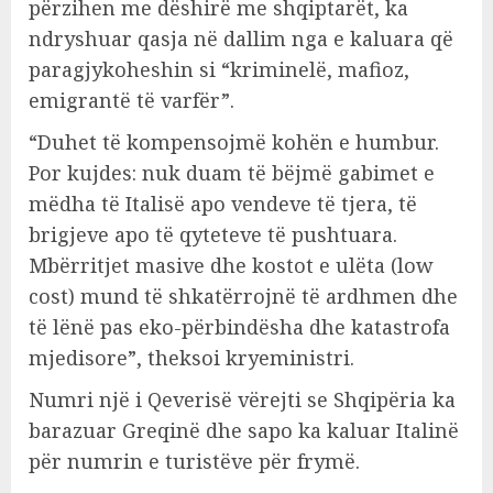
përzihen me dëshirë me shqiptarët, ka
ndryshuar qasja në dallim nga e kaluara që
paragjykoheshin si “kriminelë, mafioz,
emigrantë të varfër”.
“Duhet të kompensojmë kohën e humbur.
Por kujdes: nuk duam të bëjmë gabimet e
mëdha të Italisë apo vendeve të tjera, të
brigjeve apo të qyteteve të pushtuara.
Mbërritjet masive dhe kostot e ulëta (low
cost) mund të shkatërrojnë të ardhmen dhe
të lënë pas eko-përbindësha dhe katastrofa
mjedisore”, theksoi kryeministri.
Numri një i Qeverisë vërejti se Shqipëria ka
barazuar Greqinë dhe sapo ka kaluar Italinë
për numrin e turistëve për frymë.