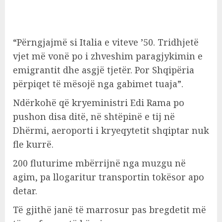
“Përngjajmë si Italia e viteve ’50. Tridhjetë
vjet më vonë po i zhveshim paragjykimin e
emigrantit dhe asgjë tjetër. Por Shqipëria
përpiqet të mësojë nga gabimet tuaja”.
Ndërkohë që kryeministri Edi Rama po
pushon disa ditë, në shtëpinë e tij në
Dhërmi, aeroporti i kryeqytetit shqiptar nuk
fle kurrë.
200 fluturime mbërrijnë nga muzgu në
agim, pa llogaritur transportin tokësor apo
detar.
Të gjithë janë të marrosur pas bregdetit më