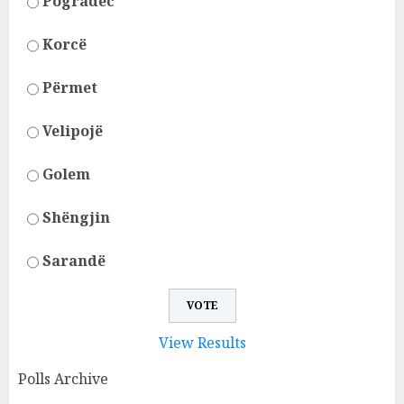
Pogradec
Korcë
Përmet
Velipojë
Golem
Shëngjin
Sarandë
View Results
Polls Archive