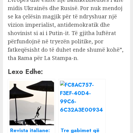
midis Ukrainës dhe Rusisë. Por nuk mendoj
se ka çelësin magjik për të ndryshuar një
vizion imperialist, antidemokratik dhe
shovinist si ai i Putin-it. Të gjitha luftërat
përfundojnë në tryezën politike, por
fatkeqësisht do të duhet ende shumë kohë”,
tha Rama për La Stampa-n.
Lexo Edhe:
Revista italiane:
Tre gabimet që