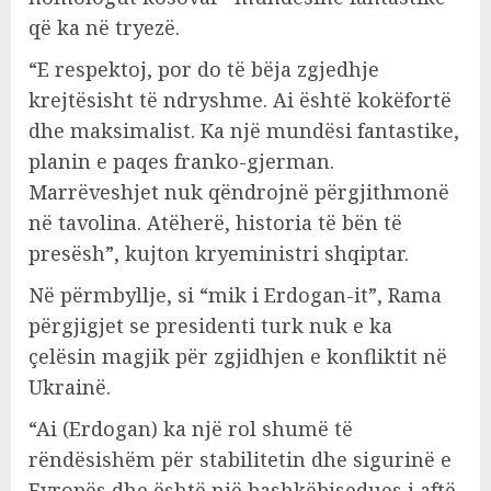
që ka në tryezë.
“E respektoj, por do të bëja zgjedhje
krejtësisht të ndryshme. Ai është kokëfortë
dhe maksimalist. Ka një mundësi fantastike,
planin e paqes franko-gjerman.
Marrëveshjet nuk qëndrojnë përgjithmonë
në tavolina. Atëherë, historia të bën të
presësh”, kujton kryeministri shqiptar.
Në përmbyllje, si “mik i Erdogan-it”, Rama
përgjigjet se presidenti turk nuk e ka
çelësin magjik për zgjidhjen e konfliktit në
Ukrainë.
“Ai (Erdogan) ka një rol shumë të
rëndësishëm për stabilitetin dhe sigurinë e
Evropës dhe është një bashkëbisedues i aftë