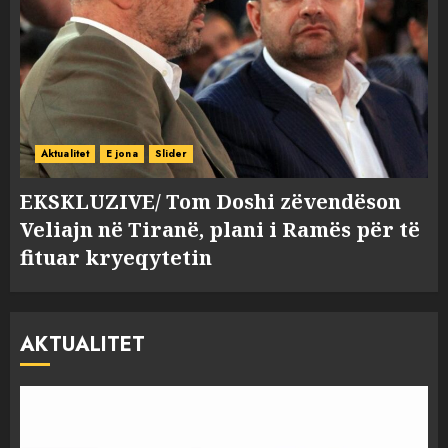
Aktualitet
E jona
Slider
EKSKLUZIVE/ Tom Doshi zëvendëson
Veliajn në Tiranë, plani i Ramës për të
fituar kryeqytetin
AKTUALITET