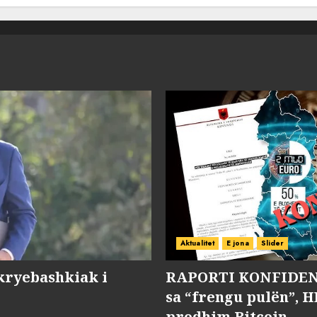
Aktualitet
E jona
Slider
kryebashkiak i
RAPORTI KONFIDENC
sa “frengu pulën”, H
prodhim Bitcoin