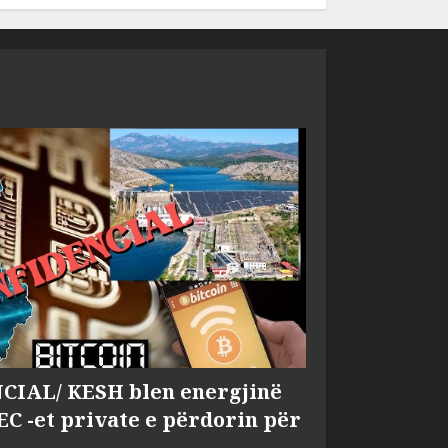
IAL/ KESH blen energjinë
EC -et private e përdorin për