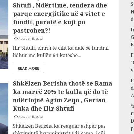
S
Shtufi , Ndërtime, tendera dhe
N
parqe energjitike në 4 vitet e
d
fundit, paratë e kujt po
pastrohen?!
I
G
AUGUST 11, 2023
K
Ilir Shtufi, emri i të cilit ka dalë së fundmi
F
lidhur me kullën 64-katëshe...
“
READ MORE
v
P
Shkëlzen Berisha thotë se Rama
d
ka marrë 20% te kulla që do të
A
ndërtojnë Agim Zeqo , Gerian
“
Kuka dhe Ilir Shtufi
m
AUGUST 11, 2023
D
Shkëlzen Berisha ka reaguar ashpër pas
p
shkrimit të kryeministrit Edi Rama, i cili