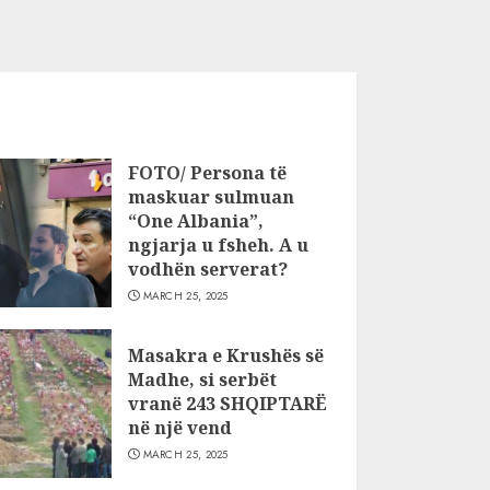
FOTO/ Persona të
maskuar sulmuan
“One Albania”,
ngjarja u fsheh. A u
vodhën serverat?
MARCH 25, 2025
Masakra e Krushës së
Madhe, si serbët
vranë 243 SHQIPTARË
në një vend
MARCH 25, 2025