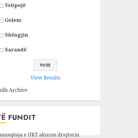
Velipojë
Golem
Shëngjin
Sarandë
View Results
olls Archive
TË FUNDIT
unonjësja e UKT akuzon drejtorin