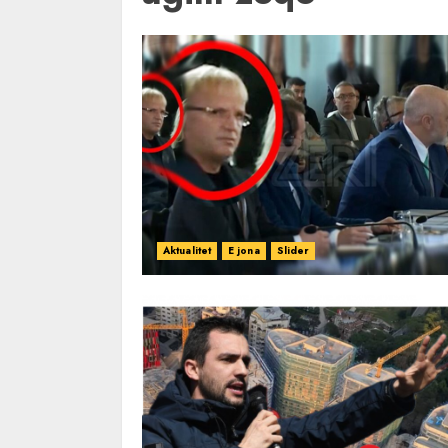
Aktualitet
E jona
Slider