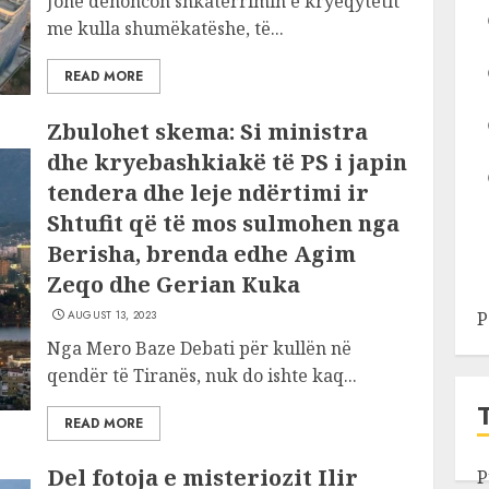
Jonë denoncon shkatërrimin e kryeqytetit
me kulla shumëkatëshe, të...
READ MORE
Zbulohet skema: Si ministra
dhe kryebashkiakë të PS i japin
tendera dhe leje ndërtimi ir
Shtufit që të mos sulmohen nga
Berisha, brenda edhe Agim
Zeqo dhe Gerian Kuka
AUGUST 13, 2023
P
Nga Mero Baze Debati për kullën në
qendër të Tiranës, nuk do ishte kaq...
READ MORE
Del fotoja e misteriozit Ilir
P