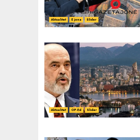
Aktualitet
E jona
Slider
Aktualitet
OP-Ed
Slider