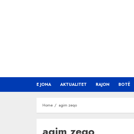
Skip
to
content
E JONA
AKTUALITET
RAJON
BOTË
Home
agim zeqo
agim zeqo