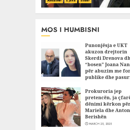
Aktualitet
E jona
Slider
MOS I HUMBISNI
Punonjësja e UKT
akuzon drejtorin
Skerdi Drenova d
“bosen” Joana Nan
për abuzim me fo
publike dhe pasuri
pajustifikuar
Prokuroria jep
JULY 24, 2025
pretencën, ja çfar
dënimi kërkon pë
Mariela dhe Anton
Berishën
MARCH 25, 2025