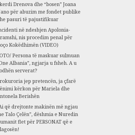
kerdi Drenova dhe “bosen” Joana
ano për abuzim me fondet publike
he pasuri të pajustifikuar
ncidenti në ndeshjen Apolonia-
ramshi, nis procedim penal për
oço Kokëdhimën (VIDEO)
OTO/ Persona të maskuar sulmuan
One Albania”, ngjarja u fsheh. A u
odhën serverat?
rokuroria jep pretencën, ja çfarë
ënimi kërkon për Mariela dhe
ntonela Berishën
Ai që drejtonte makinën më ngjau
e Talo Çelën”, dëshmia e Nuredin
umanit flet për PERSONAT që e
lagosën!