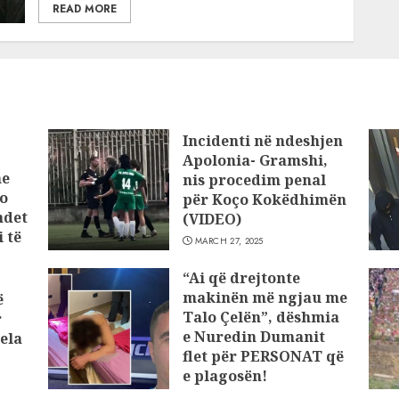
READ MORE
Incidenti në ndeshjen
Apolonia- Gramshi,
he
nis procedim penal
o
për Koço Kokëdhimën
ndet
(VIDEO)
 të
MARCH 27, 2025
“Ai që drejtonte
makinën më ngjau me
ë
Talo Çelën”, dëshmia
r
e Nuredin Dumanit
ela
flet për PERSONAT që
e plagosën!
MARCH 25, 2025