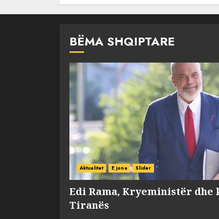
BËMA SHQIPTARE
Aktualitet
E jona
Slider
Edi Rama, Kryeministër dhe 
Tiranës