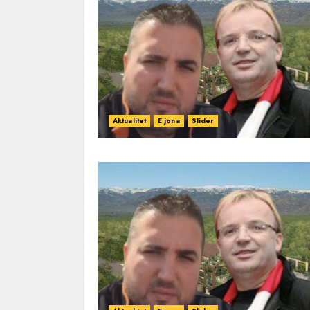
Aktualitet
E jona
Slider