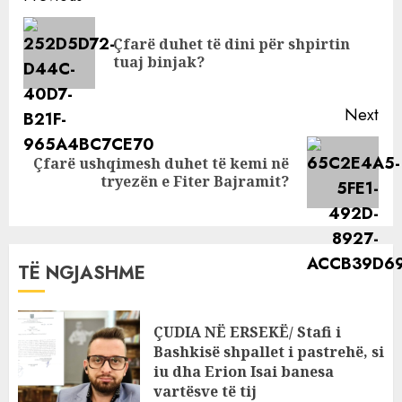
Reading
Çfarë duhet të dini për shpirtin
Pre
tuaj binjak?
pos
Next
Çfarë ushqimesh duhet të kemi në
Next
tryezën e Fiter Bajramit?
post:
TË NGJASHME
ÇUDIA NË ERSEKË/ Stafi i
Bashkisë shpallet i pastrehë, si
iu dha Erion Isai banesa
vartësve të tij