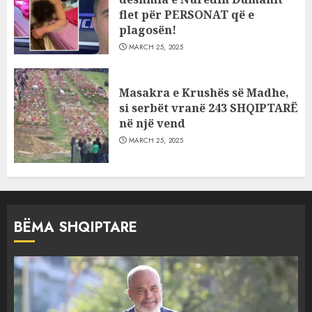
flet për PERSONAT që e
plagosën!
MARCH 25, 2025
Masakra e Krushës së Madhe,
si serbët vranë 243 SHQIPTARË
në një vend
MARCH 25, 2025
BËMA SHQIPTARE