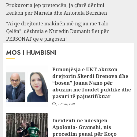
Prokuroria jep pretencën, ja çfarë dënimi
kërkon për Mariela dhe Antonela Berishën
“Ai që drejtonte makinën më ngjau me Talo
Çelën”, dëshmia e Nuredin Dumanit flet për
PERSONAT që e plagosën!
MOS I HUMBISNI
Punonjësja e UKT akuzon
drejtorin Skerdi Drenova dhe
“bosen” Joana Nano për
abuzim me fondet publike dhe
pasuri të pajustifikuar
JULY 24, 2025
Incidenti në ndeshjen
Apolonia- Gramshi, nis
procedim penal për Koço