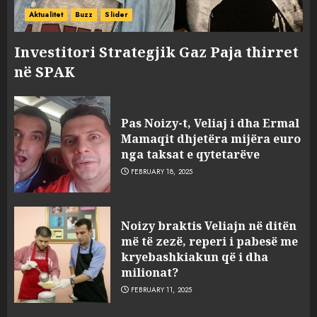
Aktualitet
Buzz
Slider
Investitori Strategjik Gaz Paja thirret
në SPAK
Pas Noizy-t, Veliaj i dha Ermal
Mamaqit dhjetëra mijëra euro
nga taksat e qytetarëve
FEBRUARY 18, 2025
FOTO/ Persona të maskuar
Noizy braktis Veliajn në ditën
sulmuan “One Albania”,
më të zezë, reperi i pabesë me
ngjarja u fsheh. A u vodhën
kryebashkiakun që i dha
serverat?
milionat?
3
MARCH 25, 2025
FEBRUARY 11, 2025