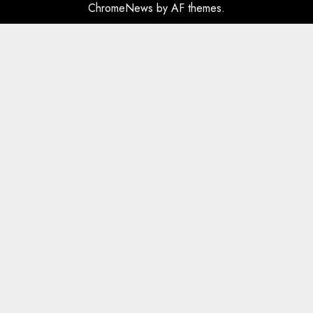
ChromeNews
by AF themes.
plagosën!
5
MARCH 25, 2025