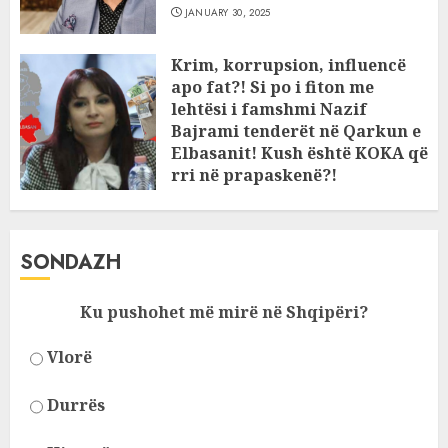
JANUARY 30, 2025
Krim, korrupsion, influencë
apo fat?! Si po i fiton me
lehtësi i famshmi Nazif
Bajrami tenderët në Qarkun e
Elbasanit! Kush është KOKA që
rri në prapaskenë?!
JANUARY 11, 2025
SONDAZH
Ku pushohet më mirë në Shqipëri?
Vlorë
Durrës