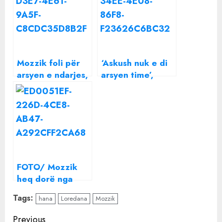
Mozzik foli për
‘Askush nuk e di
arsyen e ndarjes,
arsyen time’,
Loredana i
Mozzik flet për
përgjigjet
ndarjen nga
publikisht: Jam
Loredana: Është
lodhur duke…
tepër e rëndë
FOTO/ Mozzik
heq dorë nga
Loredana,
Tags:
hana
Loredana
Mozzik
konfirmon lidhjen
e re
Continue
Previous