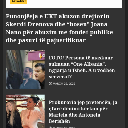
Aktualitet
Punonjësja e UKT akuzon drejtorin
Skerdi Drenova dhe “bosen” Joana
Nano për abuzim me fondet publike
dhe pasuri të pajustifikuar
FOTO/ Persona të maskuar
sulmuan “One Albania”,
ngjarja u fsheh. A u vodhën
serverat?
MARCH 25, 2025
Prokuroria jep pretencën, ja
çfarë dënimi kërkon për
Mariela dhe Antonela
Berishën