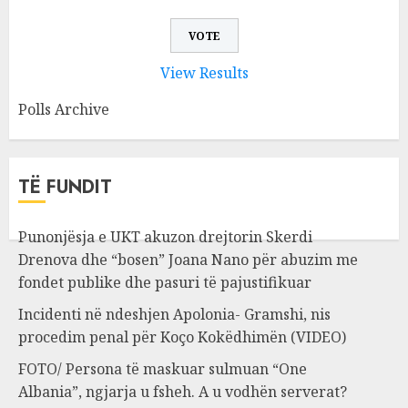
View Results
Polls Archive
TË FUNDIT
Punonjësja e UKT akuzon drejtorin Skerdi
Drenova dhe “bosen” Joana Nano për abuzim me
fondet publike dhe pasuri të pajustifikuar
Incidenti në ndeshjen Apolonia- Gramshi, nis
procedim penal për Koço Kokëdhimën (VIDEO)
FOTO/ Persona të maskuar sulmuan “One
Albania”, ngjarja u fsheh. A u vodhën serverat?