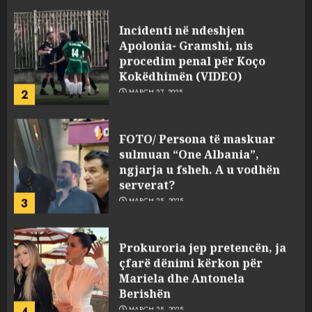
Incidenti në ndeshjen
Apolonia- Gramshi, nis
procedim penal për Koço
Kokëdhimën (VIDEO)
2
MARCH 27, 2025
FOTO/ Persona të maskuar
sulmuan “One Albania”,
ngjarja u fsheh. A u vodhën
serverat?
3
MARCH 25, 2025
Prokuroria jep pretencën, ja
çfarë dënimi kërkon për
Mariela dhe Antonela
Berishën
4
MARCH 25, 2025