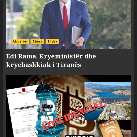
Aktualitet
E jona
Slider
Edi Rama, Kryeministër dhe
kryebashkiak i Tiranës