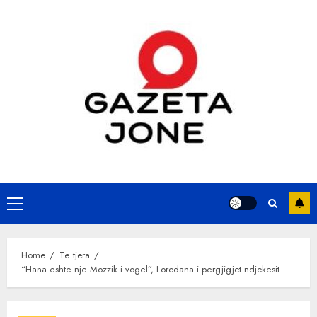
Skip
to
content
Primary
Menu
Home
Të tjera
“Hana është një Mozzik i vogël”, Loredana i përgjigjet ndjekësit