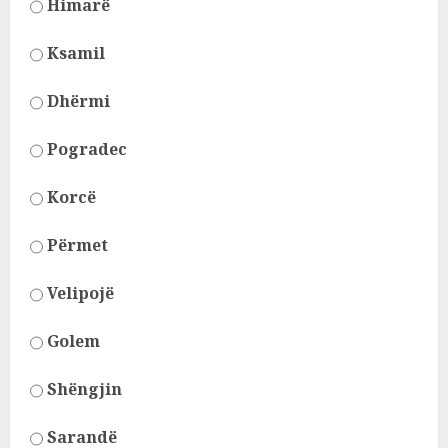
Himarë
Ksamil
Dhërmi
Pogradec
Korcë
Përmet
Velipojë
Golem
Shëngjin
Sarandë