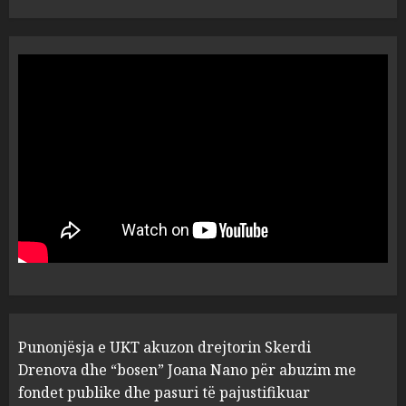
“Ai që drejtonte makinën më
ngjau me Talo Çelën”,
dëshmia e Nuredin Dumanit
flet për PERSONAT që e
plagosën!
5
MARCH 25, 2025
Punonjësja e UKT akuzon
drejtorin Skerdi Drenova dhe
“bosen” Joana Nano për
abuzim me fondet publike dhe
pasuri të pajustifikuar
1
JULY 24, 2025
Incidenti në ndeshjen
Punonjësja e UKT akuzon drejtorin Skerdi
Apolonia- Gramshi, nis
procedim penal për Koço
Drenova dhe “bosen” Joana Nano për abuzim me
Kokëdhimën (VIDEO)
fondet publike dhe pasuri të pajustifikuar