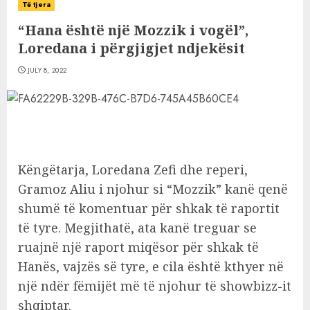
Të tjera
“Hana është një Mozzik i vogël”,
Loredana i përgjigjet ndjekësit
JULY 8, 2022
Këngëtarja, Loredana Zefi dhe reperi,
Gramoz Aliu i njohur si “Mozzik” kanë qenë
shumë të komentuar për shkak të raportit
të tyre. Megjithatë, ata kanë treguar se
ruajnë një raport miqësor për shkak të
Hanës, vajzës së tyre, e cila është kthyer në
një ndër fëmijët më të njohur të showbizz-it
shqiptar.