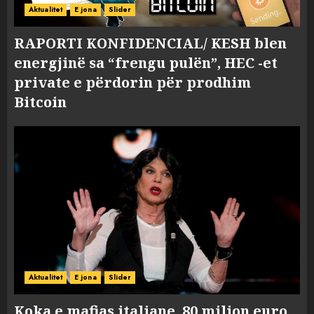
Aktualitet
E jona
Slider
RAPORTI KONFIDENCIAL/ KESH blen
energjinë sa “frengu pulën”, HEC -et
private e përdorin për prodhim
Bitcoin
Aktualitet
E jona
Slider
Koka e mafias italiane, 80 milion euro