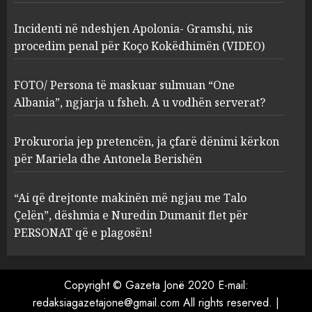
2
MARCH 27, 2025
Incidenti në ndeshjen Apolonia- Gramshi, nis
procedim penal për Koço Kokëdhimën (VIDEO)
FOTO/ Persona të maskuar
sulmuan “One Albania”,
ngjarja u fsheh. A u vodhën
FOTO/ Persona të maskuar sulmuan “One
serverat?
Albania”, ngjarja u fsheh. A u vodhën serverat?
3
MARCH 25, 2025
Prokuroria jep pretencën, ja çfarë dënimi kërkon
Prokuroria jep pretencën, ja
për Mariela dhe Antonela Berishën
çfarë dënimi kërkon për
Mariela dhe Antonela
“Ai që drejtonte makinën më ngjau me Talo
Berishën
Çelën”, dëshmia e Nuredin Dumanit flet për
4
MARCH 25, 2025
PERSONAT që e plagosën!
“Ai që drejtonte makinën më
ngjau me Talo Çelën”,
Copyright © Gazeta Jonë 2020 E-mail:
dëshmia e Nuredin Dumanit
redaksiagazetajone@gmail.com
All rights reserved.
|
flet për PERSONAT që e