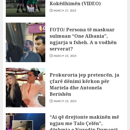
Kokëdhimën (VIDEO)
MARCH 27, 2025
FOTO/ Persona të maskuar
sulmuan “One Albania”,
ngjarja u fsheh. A u vodhën
serverat?
MARCH 25, 2025
Prokuroria jep pretencën, ja
çfarë dënimi kërkon për
Mariela dhe Antonela
Berishën
MARCH 25, 2025
“Ai që drejtonte makinën më
ngjau me Talo Çelën”,
dëshmia e Nuredin Dumanit