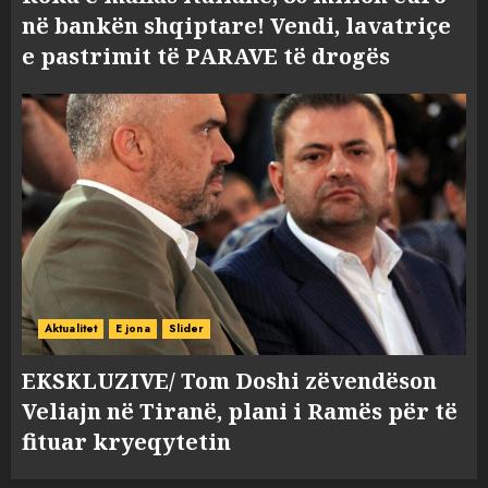
në bankën shqiptare! Vendi, lavatriçe
e pastrimit të PARAVE të drogës
Aktualitet
E jona
Slider
EKSKLUZIVE/ Tom Doshi zëvendëson
Veliajn në Tiranë, plani i Ramës për të
fituar kryeqytetin