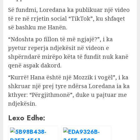
Së fundmi, Loredana ka publikuar një video
të re në rrjetin social “TikTok”, ku shfaqet
së bashku me Hanën.
“Ndoshta po fillon të më ngjajë?”, i ka
pyetur reperja ndjekësit në videon e
shpërndarë mirëpo këta të fundit nuk kanë
qenë aspak dakord.
“Kurrë! Hana është një Mozzik i vogël”, i ka
shkruar një prej tyre ndërsa Loredana ia ka
kthyer: “Përgjithmonë”, duke u pajtuar me
ndjekësin.
Lexo Edhe: