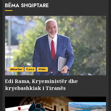
BËMA SHQIPTARE
Aktualitet
E jona
Slider
Edi Rama, Kryeministër dhe
kryebashkiak i Tiranës