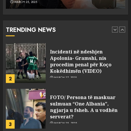
MARCH 25, 2025
Punonjësja e UKT akuzon
drejtorin Skerdi Drenova dhe
“bosen” Joana Nano për
abuzim me fondet publike dhe
TRENDING NEWS
pasuri të pajustifikuar
1
JULY 24, 2025
Incidenti në ndeshjen
Apolonia- Gramshi, nis
procedim penal për Koço
Kokëdhimën (VIDEO)
2
MARCH 27, 2025
FOTO/ Persona të maskuar
sulmuan “One Albania”,
ngjarja u fsheh. A u vodhën
serverat?
3
MARCH 25, 2025