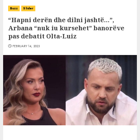
Buzz
Slider
“Hapni derën dhe dilni jashtë…”,
Arbana “nuk iu kursehet” banorëve
pas debatit Olta-Luiz
FEBRUARY 14, 2023