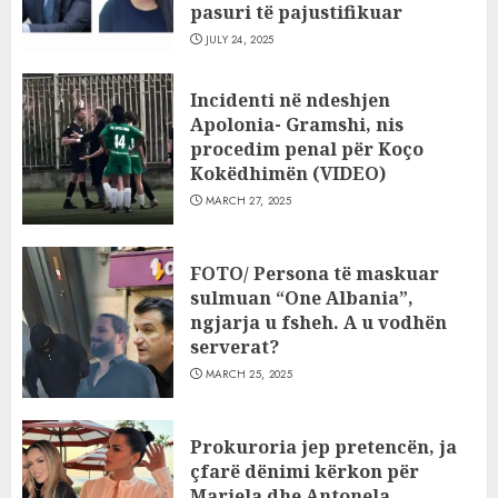
pasuri të pajustifikuar
JULY 24, 2025
Incidenti në ndeshjen
Apolonia- Gramshi, nis
procedim penal për Koço
Kokëdhimën (VIDEO)
MARCH 27, 2025
FOTO/ Persona të maskuar
sulmuan “One Albania”,
ngjarja u fsheh. A u vodhën
serverat?
MARCH 25, 2025
Prokuroria jep pretencën, ja
çfarë dënimi kërkon për
Mariela dhe Antonela