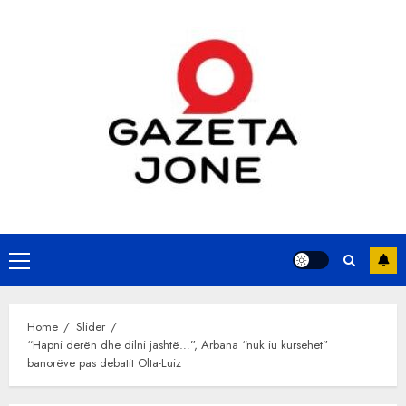
Skip
to
content
Primary
Menu
Home
Slider
“Hapni derën dhe dilni jashtë…”, Arbana “nuk iu kursehet”
banorëve pas debatit Olta-Luiz