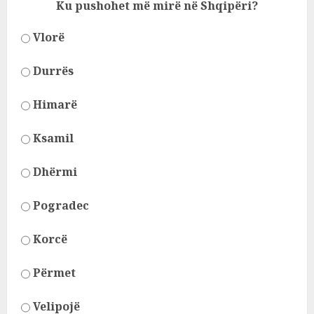
Ku pushohet më mirë në Shqipëri?
Vlorë
Durrës
Himarë
Ksamil
Dhërmi
Pogradec
Korcë
Përmet
Velipojë