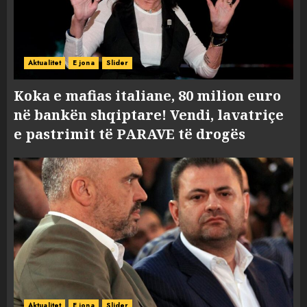
Aktualitet
E jona
Slider
Koka e mafias italiane, 80 milion euro
në bankën shqiptare! Vendi, lavatriçe
e pastrimit të PARAVE të drogës
Aktualitet
E jona
Slider