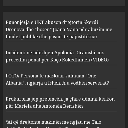
JULY 24, 2025
Incidenti në ndeshjen
Punonjësja e UKT akuzon drejtorin Skerdi
Apolonia- Gramshi, nis
procedim penal për Koço
Drenova dhe “bosen” Joana Nano për abuzim me
Kokëdhimën (VIDEO)
fondet publike dhe pasuri të pajustifikuar
2
MARCH 27, 2025
Incidenti në ndeshjen Apolonia- Gramshi, nis
procedim penal për Koço Kokëdhimën (VIDEO)
FOTO/ Persona të maskuar
sulmuan “One Albania”,
ngjarja u fsheh. A u vodhën
FOTO/ Persona të maskuar sulmuan “One
serverat?
Albania”, ngjarja u fsheh. A u vodhën serverat?
3
MARCH 25, 2025
Prokuroria jep pretencën, ja çfarë dënimi kërkon
Prokuroria jep pretencën, ja
për Mariela dhe Antonela Berishën
çfarë dënimi kërkon për
Mariela dhe Antonela
“Ai që drejtonte makinën më ngjau me Talo
Berishën