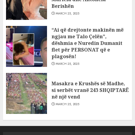
Berishën
MARCH 25, 2025
“Ai që drejtonte makinën më
ngjau me Talo Çelën”,
dëshmia e Nuredin Dumanit
flet për PERSONAT që e
plagosën!
MARCH 25, 2025
Masakra e Krushës së Madhe,
si serbët vranë 243 SHQIPTARË
në një vend
MARCH 25, 2025