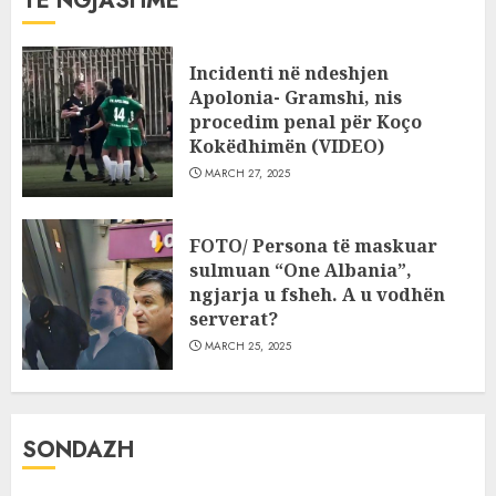
TË NGJASHME
Incidenti në ndeshjen
Apolonia- Gramshi, nis
procedim penal për Koço
Kokëdhimën (VIDEO)
MARCH 27, 2025
FOTO/ Persona të maskuar
sulmuan “One Albania”,
ngjarja u fsheh. A u vodhën
serverat?
MARCH 25, 2025
SONDAZH