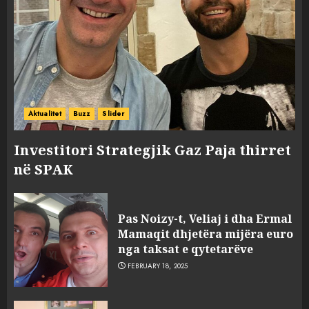
Aktualitet
Buzz
Slider
Investitori Strategjik Gaz Paja thirret
në SPAK
Pas Noizy-t, Veliaj i dha Ermal
Mamaqit dhjetëra mijëra euro
nga taksat e qytetarëve
FEBRUARY 18, 2025
FOTO/ Persona të maskuar