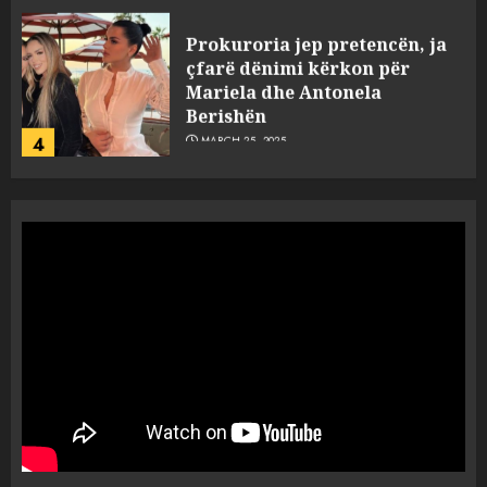
Prokuroria jep pretencën, ja
çfarë dënimi kërkon për
Mariela dhe Antonela
Berishën
4
MARCH 25, 2025
“Ai që drejtonte makinën më
ngjau me Talo Çelën”,
dëshmia e Nuredin Dumanit
flet për PERSONAT që e
plagosën!
5
MARCH 25, 2025
Punonjësja e UKT akuzon
drejtorin Skerdi Drenova dhe
“bosen” Joana Nano për
abuzim me fondet publike dhe
pasuri të pajustifikuar
1