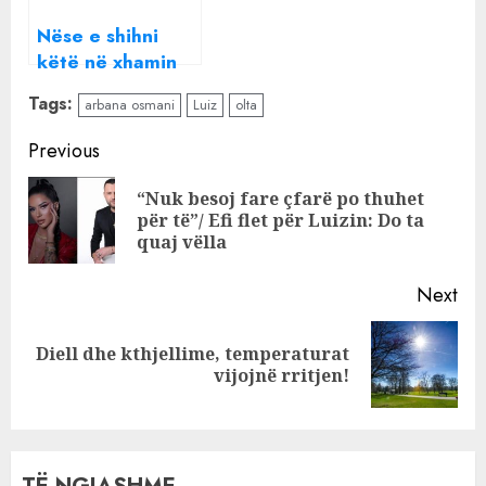
Nëse e shihni
këtë në xhamin
tuaj të përparmë,
Tags:
arbana osmani
Luiz
olta
mos dilni jashtë –
kini kujdes nga ky
Continue
Previous
mashtrim
Reading
“Nuk besoj fare çfarë po thuhet
Pre
për të”/ Efi flet për Luizin: Do ta
pos
quaj vëlla
Next
Diell dhe kthjellime, temperaturat
Next
vijojnë rritjen!
post: