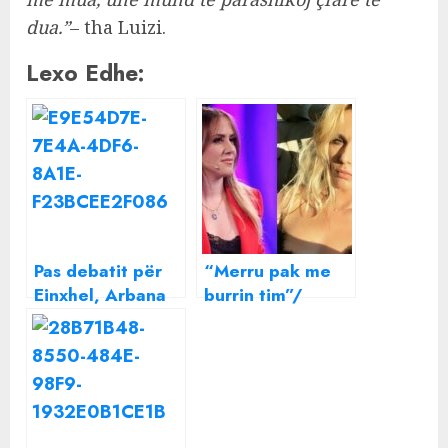
dua.”
– tha Luizi.
Lexo Edhe:
Pas debatit për
“Merru pak me
Einxhel, Arbana
burrin tim”/
bën reagimin e
Arbana
papritur për
“shtanget” nga
Fjoralba Ponarin
kërkesa e Olta
Gixharit: Je në
terezi moj?