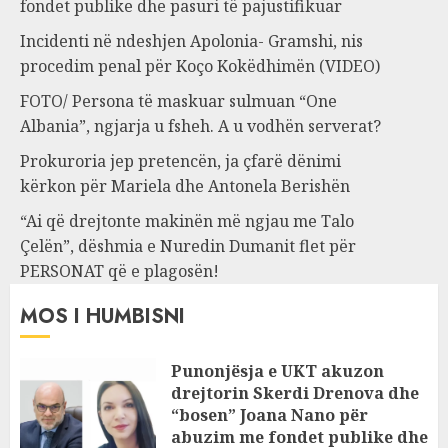
fondet publike dhe pasuri të pajustifikuar
Incidenti në ndeshjen Apolonia- Gramshi, nis
procedim penal për Koço Kokëdhimën (VIDEO)
FOTO/ Persona të maskuar sulmuan “One
Albania”, ngjarja u fsheh. A u vodhën serverat?
Prokuroria jep pretencën, ja çfarë dënimi
kërkon për Mariela dhe Antonela Berishën
“Ai që drejtonte makinën më ngjau me Talo
Çelën”, dëshmia e Nuredin Dumanit flet për
PERSONAT që e plagosën!
MOS I HUMBISNI
Punonjësja e UKT akuzon
drejtorin Skerdi Drenova dhe
“bosen” Joana Nano për
abuzim me fondet publike dhe