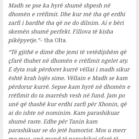
Madh se pse ka hyrë shumë shpesh në
dhomën e rrëfimit. Dhe kur më tha që erdhi
zarfi i bardhë tha që ne do dilnim. Ai e bëri
skemën shumë perfekt. Fillova të kisha
pikëpyetje.”
– tha Olta.
“Të gjithë e dimë dhe jemi të vetëdijshëm që
çfarë thuhet në dhomën e rrëfimit ngelet aty.
E dyta nuk përdoret kurrë vëllai i madh sikur
është krah lojës sime. Vëllain e Madh se kam
përdorur kurrë. Sepse kam hyrë në dhomën e
rrëfimit do ta marrësh vesh në fund. Jam po
unë që thashë kur erdhi zarfi për Xhonin, që
ai do ishte në nominim. Kam parashikuar
shumë raste. Edhe për Tanin kam
parashikuar se do jetë humorist. Mos u merr
me mua, unë mund të parashikoj çfarë të