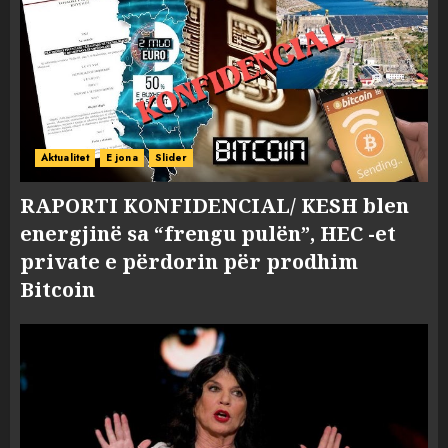
Aktualitet
E jona
Slider
RAPORTI KONFIDENCIAL/ KESH blen
energjinë sa “frengu pulën”, HEC -et
private e përdorin për prodhim
Bitcoin