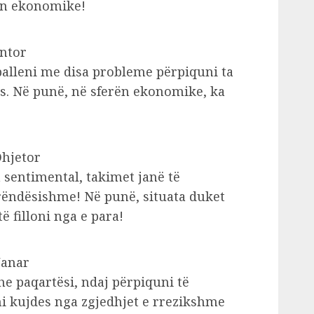
rën ekonomike!
ëntor
balleni me disa probleme përpiquni ta
s. Në punë, në sferën ekonomike, ka
Dhjetor
 sentimental, takimet janë të
 rëndësishme! Në punë, situata duket
 filloni nga e para!
Janar
e paqartësi, ndaj përpiquni të
ni kujdes nga zgjedhjet e rrezikshme