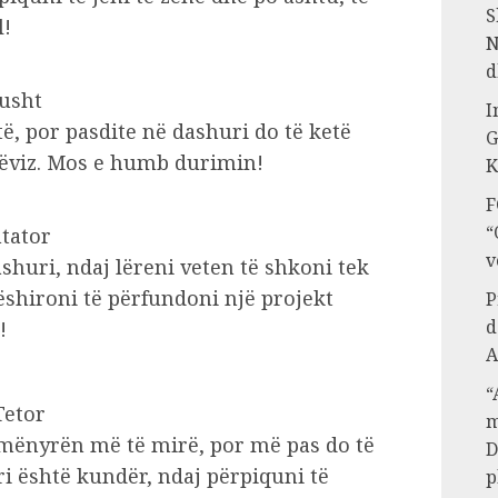
S
l!
N
d
Gusht
I
ë, por pasdite në dashuri do të ketë
G
lëviz. Mos e humb durimin!
K
F
“
htator
v
shuri, ndaj lëreni veten të shkoni tek
shironi të përfundoni një projekt
P
d
!
A
“
Tetor
m
 mënyrën më të mirë, por më pas do të
D
i është kundër, ndaj përpiquni të
p