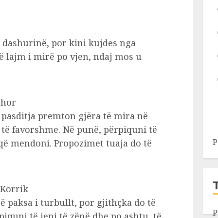
 dashurinë, por kini kujdes nga
ë lajm i mirë po vjen, ndaj mos u
shor
 pasditja premton gjëra të mira në
 të favorshme. Në punë, përpiquni të
P
 që mendoni. Propozimet tuaja do të
 Korrik
ë paksa i turbullt, por gjithçka do të
P
piquni të jeni të zënë dhe po ashtu, të