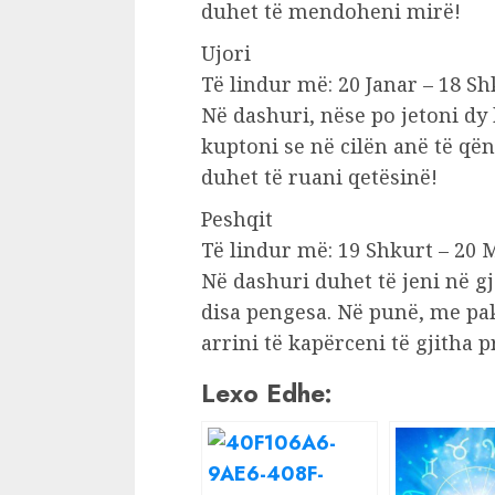
duhet të mendoheni mirë!
Ujori
Të lindur më: 20 Janar – 18 Sh
Në dashuri, nëse po jetoni dy
kuptoni se në cilën anë të që
duhet të ruani qetësinë!
Peshqit
Të lindur më: 19 Shkurt – 20 
Në dashuri duhet të jeni në gj
disa pengesa. Në punë, me pa
arrini të kapërceni të gjitha 
Lexo Edhe: