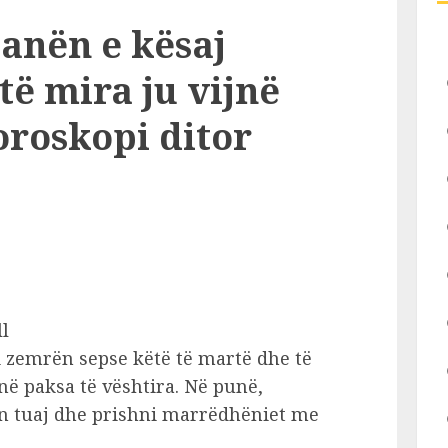
anën e kësaj
të mira ju vijnë
oroskopi ditor
ll
i zemrën sepse këtë të martë dhe të
në paksa të vështira. Në punë,
ën tuaj dhe prishni marrëdhëniet me