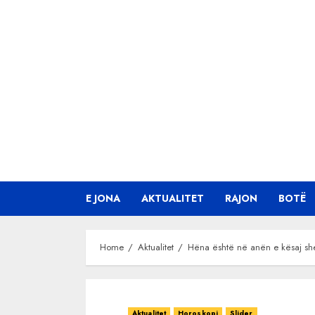
Skip
to
content
E JONA
AKTUALITET
RAJON
BOTË
Home
Aktualitet
Hëna është në anën e kësaj shen
Aktualitet
Horoskopi
Slider