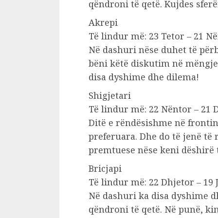
qëndroni të qetë. Kujdes sfe
Akrepi
Të lindur më: 23 Tetor – 21 N
Në dashuri nëse duhet të për
bëni këtë diskutim në mëngje
disa dyshime dhe dilema!
Shigjetari
Të lindur më: 22 Nëntor – 21 
Ditë e rëndësishme në frontin
preferuara. Dhe do të jenë të
premtuese nëse keni dëshirë të
Bricjapi
Të lindur më: 22 Dhjetor – 19 
Në dashuri ka disa dyshime dh
qëndroni të qetë. Në punë, ki