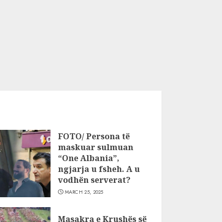
FOTO/ Persona të
maskuar sulmuan
“One Albania”,
ngjarja u fsheh. A u
vodhën serverat?
MARCH 25, 2025
Masakra e Krushës së