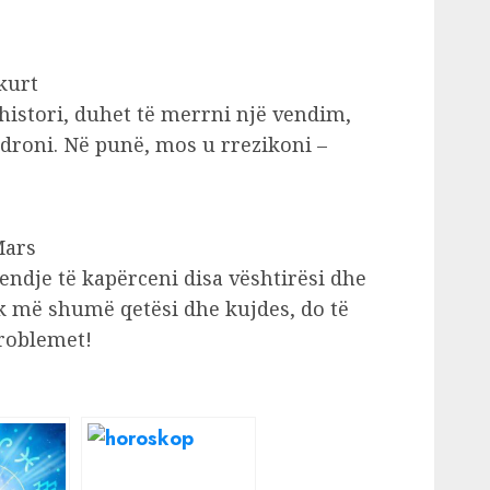
kurt
 histori, duhet të merrni një vendim,
ndroni. Në punë, mos u rrezikoni –
Mars
endje të kapërceni disa vështirësi dhe
k më shumë qetësi dhe kujdes, do të
problemet!