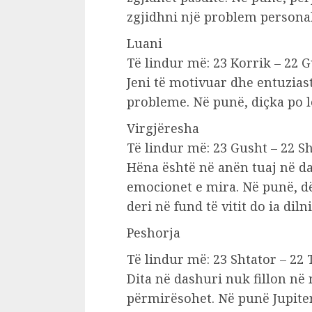
zgjidhni një problem persona
Luani
Të lindur më: 23 Korrik – 22 
Jeni të motivuar dhe entuziast
probleme. Në punë, diçka po 
Virgjëresha
Të lindur më: 23 Gusht – 22 S
Hëna është në anën tuaj në da
emocionet e mira. Në punë, dë
deri në fund të vitit do ia dilni
Peshorja
Të lindur më: 23 Shtator – 22 
Dita në dashuri nuk fillon në
përmirësohet. Në punë Jupiter