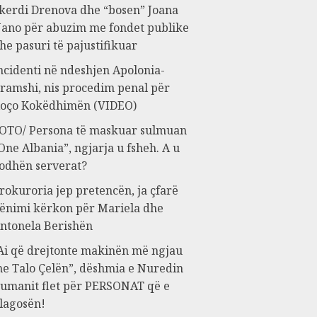
kerdi Drenova dhe “bosen” Joana
ano për abuzim me fondet publike
he pasuri të pajustifikuar
ncidenti në ndeshjen Apolonia-
ramshi, nis procedim penal për
oço Kokëdhimën (VIDEO)
OTO/ Persona të maskuar sulmuan
One Albania”, ngjarja u fsheh. A u
odhën serverat?
rokuroria jep pretencën, ja çfarë
ënimi kërkon për Mariela dhe
ntonela Berishën
Ai që drejtonte makinën më ngjau
e Talo Çelën”, dëshmia e Nuredin
umanit flet për PERSONAT që e
lagosën!