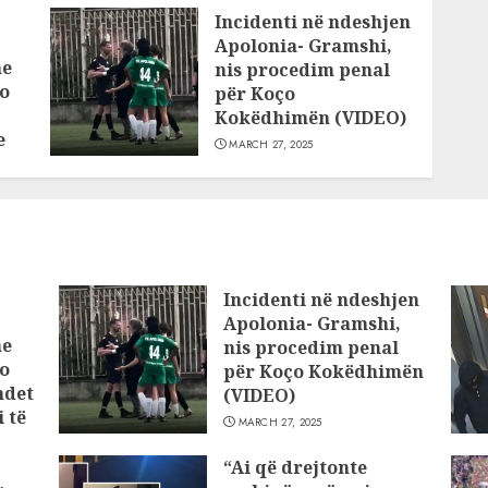
Incidenti në ndeshjen
Apolonia- Gramshi,
he
nis procedim penal
o
për Koço
Kokëdhimën (VIDEO)
e
MARCH 27, 2025
Incidenti në ndeshjen
Apolonia- Gramshi,
he
nis procedim penal
o
për Koço Kokëdhimën
ndet
(VIDEO)
 të
MARCH 27, 2025
“Ai që drejtonte