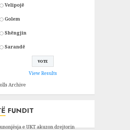
Velipojë
Golem
Shëngjin
Sarandë
View Results
olls Archive
TË FUNDIT
unonjësja e UKT akuzon drejtorin