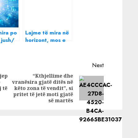
mira po
Lajme të mira në
 jush/
horizont, mos e
 sot
humbisni durimin,
horoskopi ditor
Next
jep
“Kthjellime dhe
e
vranësira gjatë ditës në
Previous
Next
j të
këto zona të vendit”, si
post:
post:
pritet të jetë moti gjatë
së martës