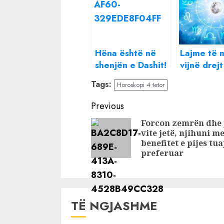
Hëna është në
Lajme të 
shenjën e Dashit!
vijnë drejt
Sot dyfishohet
Horoskopi
Tags:
Horoskopi 4 tetor
pasioni, shenja
që do ndryshojë
Continue
Previous
punë, horoskopi
Reading
Forcon zemrën dhe 
ditor
vite jetë, njihuni m
benefitet e pijes tua
preferuar
TË NGJASHME