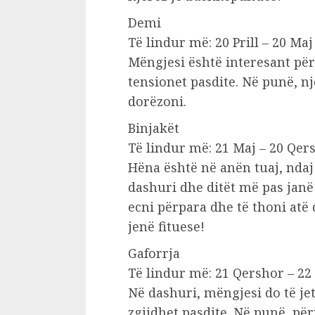
Demi
Të lindur më: 20 Prill – 20 Maj
Mëngjesi është interesant për
tensionet pasdite. Në punë, nj
dorëzoni.
Binjakët
Të lindur më: 21 Maj – 20 Qer
Hëna është në anën tuaj, ndaj
dashuri dhe ditët më pas janë
ecni përpara dhe të thoni atë
jenë fituese!
Gaforrja
Të lindur më: 21 Qershor – 22
Në dashuri, mëngjesi do të jet
zgjidhet pasdite. Në punë, për