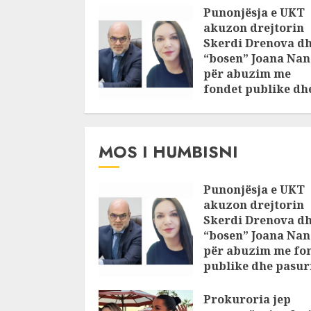
Punonjësja e UKT
akuzon drejtorin
Skerdi Drenova d
“bosen” Joana Nan
për abuzim me
fondet publike dh
pasuri të
pajustifikuar
JULY 24, 2025
MOS I HUMBISNI
Punonjësja e UKT
akuzon drejtorin
Skerdi Drenova d
“bosen” Joana Nan
për abuzim me fo
publike dhe pasuri
pajustifikuar
Prokuroria jep
JULY 24, 2025