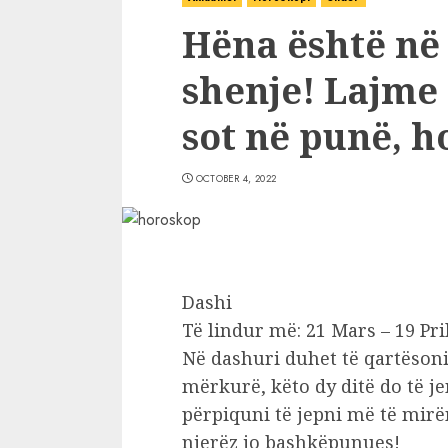
Hëna është në 
shenje! Lajme 
sot në punë, h
OCTOBER 4, 2022
Dashi
Të lindur më: 21 Mars – 19 Pri
Në dashuri duhet të qartëson
mërkurë, këto dy ditë do të je
përpiquni të jepni më të mir
njerëz jo bashkëpunues!