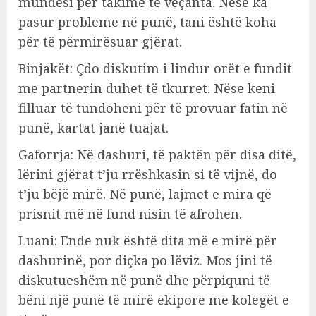
mundësi për takime të veçanta. Nëse ka
pasur probleme në punë, tani është koha
për të përmirësuar gjërat.
Binjakët: Çdo diskutim i lindur orët e fundit
me partnerin duhet të tkurret. Nëse keni
filluar të tundoheni për të provuar fatin në
punë, kartat janë tuajat.
Gaforrja: Në dashuri, të paktën për disa ditë,
lërini gjërat t’ju rrëshkasin si të vijnë, do
t’ju bëjë mirë. Në punë, lajmet e mira që
prisnit më në fund nisin të afrohen.
Luani: Ende nuk është dita më e mirë për
dashurinë, por diçka po lëviz. Mos jini të
diskutueshëm në punë dhe përpiquni të
bëni një punë të mirë ekipore me kolegët e