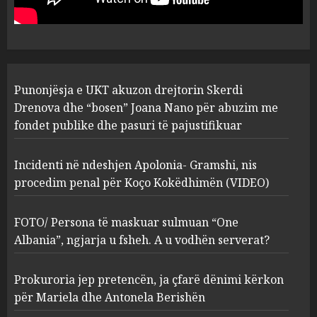
abuzim me fondet publike dhe
pasuri të pajustifikuar
1
JULY 24, 2025
Incidenti në ndeshjen
Punonjësja e UKT akuzon drejtorin Skerdi
Apolonia- Gramshi, nis
procedim penal për Koço
Drenova dhe “bosen” Joana Nano për abuzim me
Kokëdhimën (VIDEO)
fondet publike dhe pasuri të pajustifikuar
2
MARCH 27, 2025
Incidenti në ndeshjen Apolonia- Gramshi, nis
procedim penal për Koço Kokëdhimën (VIDEO)
FOTO/ Persona të maskuar
sulmuan “One Albania”,
ngjarja u fsheh. A u vodhën
FOTO/ Persona të maskuar sulmuan “One
serverat?
Albania”, ngjarja u fsheh. A u vodhën serverat?
3
MARCH 25, 2025
Prokuroria jep pretencën, ja çfarë dënimi kërkon
Prokuroria jep pretencën, ja
për Mariela dhe Antonela Berishën
çfarë dënimi kërkon për