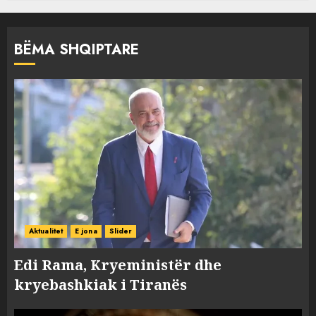
BËMA SHQIPTARE
Aktualitet
E jona
Slider
Edi Rama, Kryeministër dhe
kryebashkiak i Tiranës