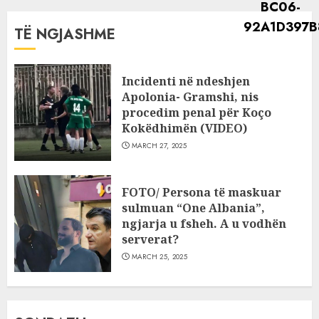
TË NGJASHME
Incidenti në ndeshjen
Apolonia- Gramshi, nis
procedim penal për Koço
Kokëdhimën (VIDEO)
MARCH 27, 2025
FOTO/ Persona të maskuar
sulmuan “One Albania”,
ngjarja u fsheh. A u vodhën
serverat?
MARCH 25, 2025