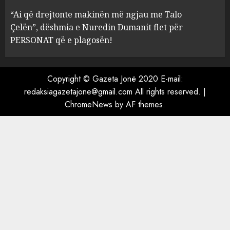
Mariela dhe Antonela
“Ai që drejtonte makinën më ngjau me Talo
Berishën
Çelën”, dëshmia e Nuredin Dumanit flet për
4
MARCH 25, 2025
PERSONAT që e plagosën!
“Ai që drejtonte makinën më
ngjau me Talo Çelën”,
Copyright © Gazeta Jonë 2020 E-mail:
dëshmia e Nuredin Dumanit
redaksiagazetajone@gmail.com
All rights reserved.
|
flet për PERSONAT që e
ChromeNews
by AF themes.
plagosën!
5
MARCH 25, 2025