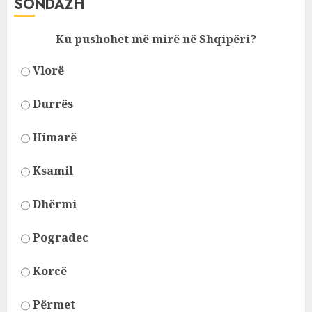
SONDAZH
Ku pushohet më mirë në Shqipëri?
Vlorë
Durrës
Himarë
Ksamil
Dhërmi
Pogradec
Korcë
Përmet