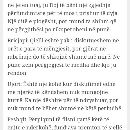
në jetën tuaj, ju ftoj të bëni një zgjedhje
përfundimtare për të mos i prishur të dyja.
Një ditë e plogësht, por mund ta shihni që
në përgjithësi po rikuperoheni në punë.
Bricjapi: Qielli është pak i diskutueshëm në
orët e para të mëngjesit, por gjërat në
mbrëmje do të shkojnë shumë më mirë. Në
punë keni përgjegjësi të mëdha dhe kjo ju
rëndon.
Ujori: Është një kohë kur diskutimet edhe
me njerëz të këndshëm nuk mungojnë
kurrë. Ka një dëshirë për të ndryshuar, por
nuk mund të bëhet shumë në këtë periudhë.
Peshqit: Përpiquni të flisni qartë këtë të
enjte e ndërkohë, fundjava premton të sjellë