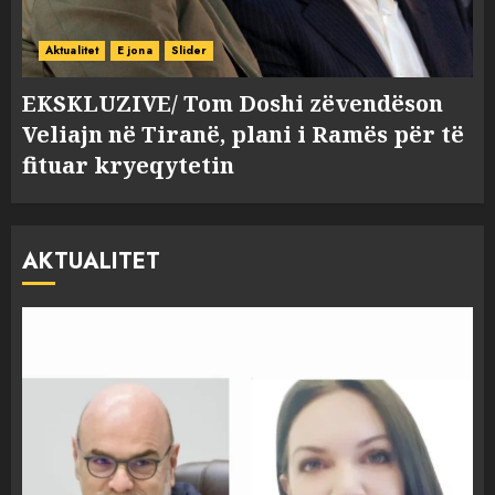
Aktualitet
E jona
Slider
EKSKLUZIVE/ Tom Doshi zëvendëson
Veliajn në Tiranë, plani i Ramës për të
fituar kryeqytetin
AKTUALITET