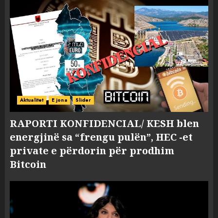
Aktualitet
E jona
Slider
RAPORTI KONFIDENCIAL/ KESH blen
energjinë sa “frengu pulën”, HEC -et
private e përdorin për prodhim
Bitcoin