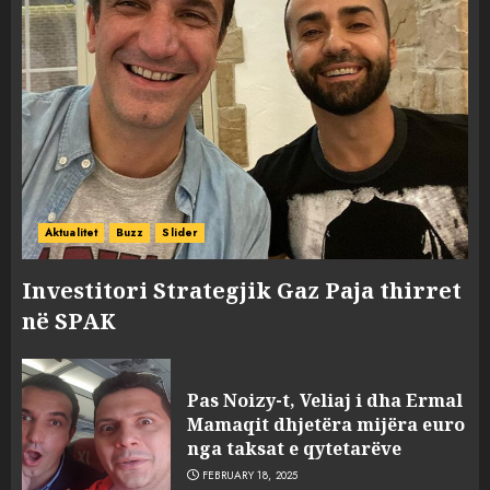
Aktualitet
Buzz
Slider
Investitori Strategjik Gaz Paja thirret
në SPAK
Pas Noizy-t, Veliaj i dha Ermal
Mamaqit dhjetëra mijëra euro
nga taksat e qytetarëve
FEBRUARY 18, 2025