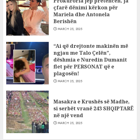
Prokuroria jep pretencën, ja
çfarë dënimi kërkon për
Mariela dhe Antonela
Berishën
MARCH 25, 2025
“Ai që drejtonte makinën më
ngjau me Talo Çelën”,
dëshmia e Nuredin Dumanit
flet për PERSONAT që e
plagosën!
MARCH 25, 2025
Masakra e Krushës së Madhe,
si serbët vranë 243 SHQIPTARË
në një vend
MARCH 25, 2025