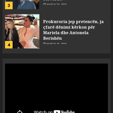
3
MARCH 25, 2025
Prokuroria jep pretencën, ja
çfarë dënimi kërkon për
Mariela dhe Antonela
Berishën
4
MARCH 25, 2025
“Ai që drejtonte makinën më
ngjau me Talo Çelën”,
dëshmia e Nuredin Dumanit
flet për PERSONAT që e
plagosën!
5
MARCH 25, 2025
Punonjësja e UKT akuzon
drejtorin Skerdi Drenova dhe
“bosen” Joana Nano për