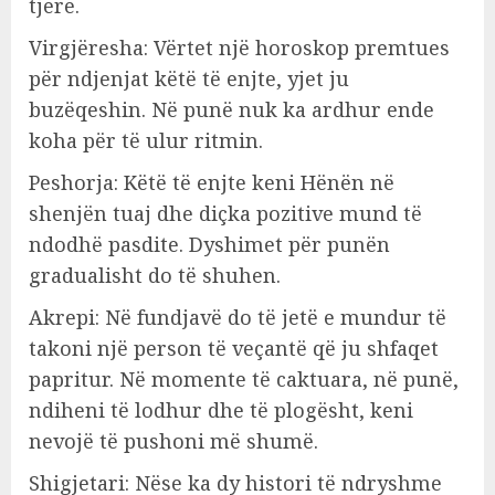
tjerë.
Virgjëresha: Vërtet një horoskop premtues
për ndjenjat këtë të enjte, yjet ju
buzëqeshin. Në punë nuk ka ardhur ende
koha për të ulur ritmin.
Peshorja: Këtë të enjte keni Hënën në
shenjën tuaj dhe diçka pozitive mund të
ndodhë pasdite. Dyshimet për punën
gradualisht do të shuhen.
Akrepi: Në fundjavë do të jetë e mundur të
takoni një person të veçantë që ju shfaqet
papritur. Në momente të caktuara, në punë,
ndiheni të lodhur dhe të plogësht, keni
nevojë të pushoni më shumë.
Shigjetari: Nëse ka dy histori të ndryshme