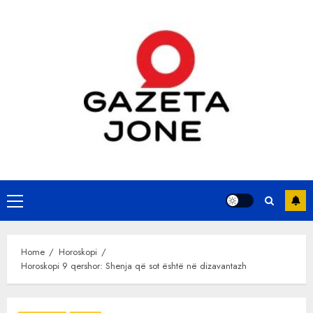
Skip
to
content
Primary
Menu
Home
Horoskopi
Horoskopi 9 qershor: Shenja që sot është në dizavantazh