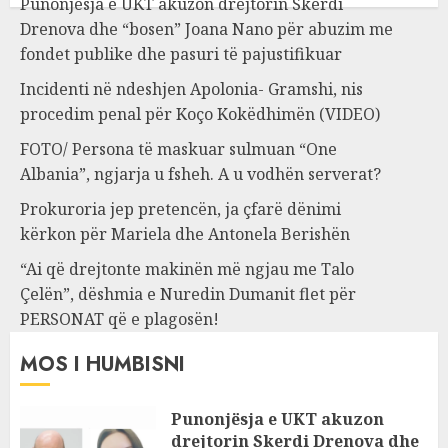
Punonjësja e UKT akuzon drejtorin Skerdi
Drenova dhe “bosen” Joana Nano për abuzim me
fondet publike dhe pasuri të pajustifikuar
Incidenti në ndeshjen Apolonia- Gramshi, nis
procedim penal për Koço Kokëdhimën (VIDEO)
FOTO/ Persona të maskuar sulmuan “One
Albania”, ngjarja u fsheh. A u vodhën serverat?
Prokuroria jep pretencën, ja çfarë dënimi
kërkon për Mariela dhe Antonela Berishën
“Ai që drejtonte makinën më ngjau me Talo
Çelën”, dëshmia e Nuredin Dumanit flet për
PERSONAT që e plagosën!
MOS I HUMBISNI
Punonjësja e UKT akuzon
drejtorin Skerdi Drenova dhe