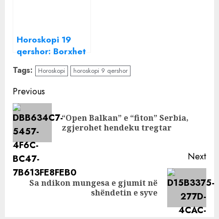
Horoskopi 19
qershor: Borxhet
po bëhen
Tags:
Horoskopi
horoskopi 9 qershor
problematike,
shenja që nuk
Continue
Previous
duhet të marrë e
Reading
as të jap
“Open Balkan” e “fiton” Serbia,
Pre
zgjerohet hendeku tregtar
pos
Next
Sa ndikon mungesa e gjumit në
Next
shëndetin e syve
post: