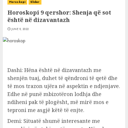
Horoskopi
Slider
Horoskopi 9 qershor: Shenja që sot
është në dizavantazh
JUNE 9, 2022
Dashi: Hëna është në dizavantazh me
shenjën tuaj, duhet të qëndroni të qetë dhe
të mos trazon ujëra në aspektin e ndjenjave.
Edhe në punë mbizotëron lodhja dhe
ndiheni pak të plogësht, më mirë mos e
teproni me asgjë këtë të enjte.
Demi: Situatë shumë interesante me