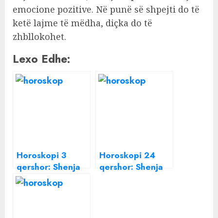
emocione pozitive. Në punë së shpejti do të
ketë lajme të mëdha, diçka do të
zhbllokohet.
Lexo Edhe:
Horoskopi 3
Horoskopi 24
qershor: Shenja
qershor: Shenja
më me fat dhe
që do t’i jap fund
ajo më e
një marrëdhënie
tensionuara