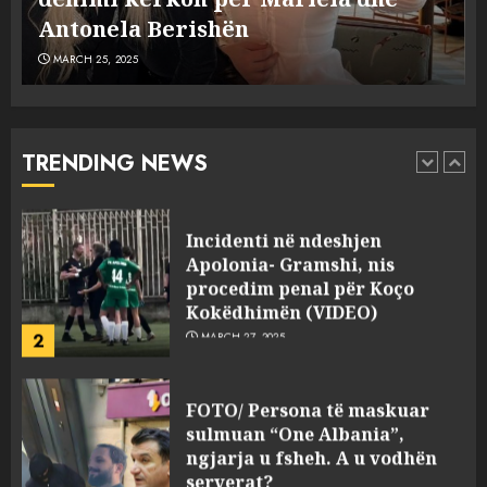
5
MARCH 25, 2025
plagosën!
MARCH 25, 2025
Punonjësja e UKT akuzon
drejtorin Skerdi Drenova dhe
“bosen” Joana Nano për
abuzim me fondet publike dhe
TRENDING NEWS
pasuri të pajustifikuar
1
JULY 24, 2025
Incidenti në ndeshjen
Apolonia- Gramshi, nis
procedim penal për Koço
Kokëdhimën (VIDEO)
2
MARCH 27, 2025
FOTO/ Persona të maskuar
sulmuan “One Albania”,
ngjarja u fsheh. A u vodhën
serverat?