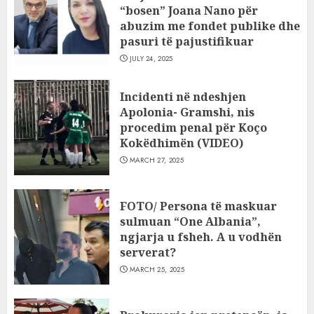
“bosen” Joana Nano për
abuzim me fondet publike dhe
pasuri të pajustifikuar
JULY 24, 2025
Incidenti në ndeshjen
Apolonia- Gramshi, nis
procedim penal për Koço
Kokëdhimën (VIDEO)
MARCH 27, 2025
FOTO/ Persona të maskuar
sulmuan “One Albania”,
ngjarja u fsheh. A u vodhën
serverat?
MARCH 25, 2025