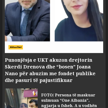
Aktualitet
Punonjësja e UKT akuzon drejtorin
Skerdi Drenova dhe “bosen” Joana
Nano për abuzim me fondet publike
dhe pasuri të pajustifikuar
FOTO/ Persona të maskuar
sulmuan “One Albania”,
ngjarja u fsheh. A u vodhën