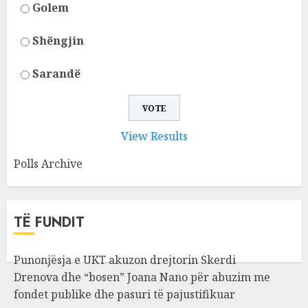
Golem
Shëngjin
Sarandë
View Results
Polls Archive
TË FUNDIT
Punonjësja e UKT akuzon drejtorin Skerdi
Drenova dhe “bosen” Joana Nano për abuzim me
fondet publike dhe pasuri të pajustifikuar