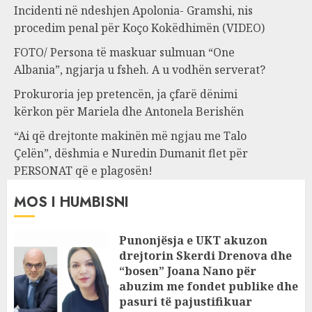
Incidenti në ndeshjen Apolonia- Gramshi, nis
procedim penal për Koço Kokëdhimën (VIDEO)
FOTO/ Persona të maskuar sulmuan “One
Albania”, ngjarja u fsheh. A u vodhën serverat?
Prokuroria jep pretencën, ja çfarë dënimi
kërkon për Mariela dhe Antonela Berishën
“Ai që drejtonte makinën më ngjau me Talo
Çelën”, dëshmia e Nuredin Dumanit flet për
PERSONAT që e plagosën!
MOS I HUMBISNI
Punonjësja e UKT akuzon
drejtorin Skerdi Drenova dhe
“bosen” Joana Nano për
abuzim me fondet publike dhe
pasuri të pajustifikuar