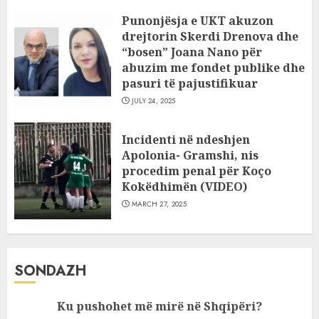
Punonjësja e UKT akuzon
drejtorin Skerdi Drenova dhe
“bosen” Joana Nano për
abuzim me fondet publike dhe
pasuri të pajustifikuar
JULY 24, 2025
Incidenti në ndeshjen
Apolonia- Gramshi, nis
procedim penal për Koço
Kokëdhimën (VIDEO)
MARCH 27, 2025
SONDAZH
Ku pushohet më mirë në Shqipëri?