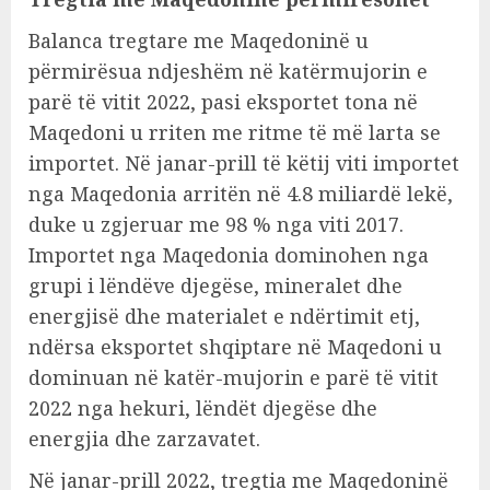
Balanca tregtare me Maqedoninë u
përmirësua ndjeshëm në katërmujorin e
parë të vitit 2022, pasi eksportet tona në
Maqedoni u rriten me ritme të më larta se
importet. Në janar-prill të këtij viti importet
nga Maqedonia arritën në 4.8 miliardë lekë,
duke u zgjeruar me 98 % nga viti 2017.
Importet nga Maqedonia dominohen nga
grupi i lëndëve djegëse, mineralet dhe
energjisë dhe materialet e ndërtimit etj,
ndërsa eksportet shqiptare në Maqedoni u
dominuan në katër-mujorin e parë të vitit
2022 nga hekuri, lëndët djegëse dhe
energjia dhe zarzavatet.
Në janar-prill 2022, tregtia me Maqedoninë