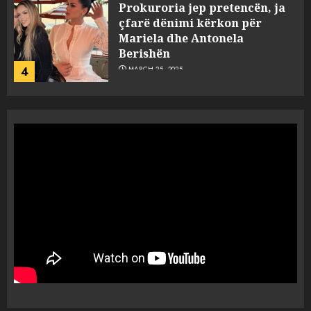
Prokuroria jep pretencën, ja
çfarë dënimi kërkon për
Mariela dhe Antonela
Berishën
4
MARCH 25, 2025
“Ai që drejtonte makinën më
ngjau me Talo Çelën”,
dëshmia e Nuredin Dumanit
flet për PERSONAT që e
plagosën!
5
MARCH 25, 2025
Punonjësja e UKT akuzon
drejtorin Skerdi Drenova dhe
“bosen” Joana Nano për
abuzim me fondet publike dhe
pasuri të pajustifikuar
1
JULY 24, 2025