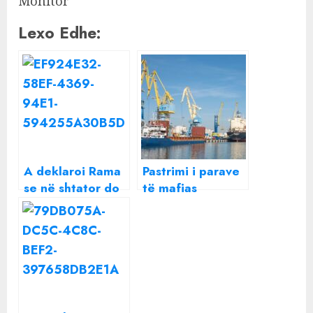
Monitor
Lexo Edhe:
A deklaroi Rama
Pastrimi i parave
se në shtator do
të mafias
të rrëzojë Albin
ndërkombëtare
Kurtin nga
shkatërron
pushteti? Ali
eksportet
Ahmeti zbulon
shqiptare, bilanc i
bisedën me
frikshëm tregtar
kryeministrin në
Ohër gjatë