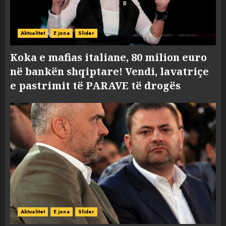
Aktualitet
E jona
Slider
Koka e mafias italiane, 80 milion euro
në bankën shqiptare! Vendi, lavatriçe
e pastrimit të PARAVE të drogës
Aktualitet
E jona
Slider