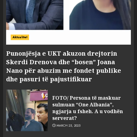
Aktualitet
Punonjësja e UKT akuzon drejtorin
Skerdi Drenova dhe “bosen” Joana
Nano për abuzim me fondet publike
dhe pasuri të pajustifikuar
FOTO/ Persona të maskuar
sulmuan “One Albania”,
ngjarja u fsheh. A u vodhën
serverat?
MARCH 25, 2025