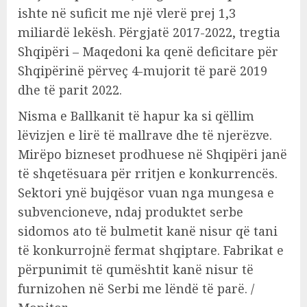
ishte në suficit me një vlerë prej 1,3
miliardë lekësh. Përgjatë 2017-2022, tregtia
Shqipëri – Maqedoni ka qenë deficitare për
Shqipërinë përveç 4-mujorit të parë 2019
dhe të parit 2022.
Nisma e Ballkanit të hapur ka si qëllim
lëvizjen e lirë të mallrave dhe të njerëzve.
Mirëpo bizneset prodhuese në Shqipëri janë
të shqetësuara për rritjen e konkurrencës.
Sektori ynë bujqësor vuan nga mungesa e
subvencioneve, ndaj produktet serbe
sidomos ato të bulmetit kanë nisur që tani
të konkurrojnë fermat shqiptare. Fabrikat e
përpunimit të qumështit kanë nisur të
furnizohen në Serbi me lëndë të parë. /