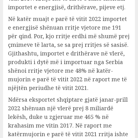
importet e energjisë, drithërave, pijeve etj.
Në katër muajt e parë të vitit 2022 importet
e energjisë shënuan rritje vjetore me 191
për qind. Por, kjo rritje erdhi më shumë prej
çmimeve të larta, se sa prej rritjes së sasisë.
Gjithashtu, importet e drithërave në vlerë,
produkti i dytë më i importuar nga Serbia
shënoi rritje vjetore me 48% në katër-
mujorin e parë të vitit 2022 në raport me të
njëjtën periudhe të vitit 2021.
Ndërsa eksportet shqiptare gjatë janar-prill
2022 shënuan një vlerë prej 8 miliardë
lekësh, duke u zgjeruar me 465 % në
krahasim me vitin 2017. Në raport me
katërmujorin e parë të vitit 2021 rritja ishte