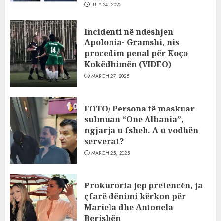
JULY 24, 2025
Incidenti në ndeshjen
Apolonia- Gramshi, nis
procedim penal për Koço
Kokëdhimën (VIDEO)
MARCH 27, 2025
FOTO/ Persona të maskuar
sulmuan “One Albania”,
ngjarja u fsheh. A u vodhën
serverat?
MARCH 25, 2025
Prokuroria jep pretencën, ja
çfarë dënimi kërkon për
Mariela dhe Antonela
Berishën