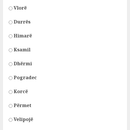
Vlorë
Durrës
Himarë
Ksamil
Dhërmi
Pogradec
Korcë
Përmet
Velipojë