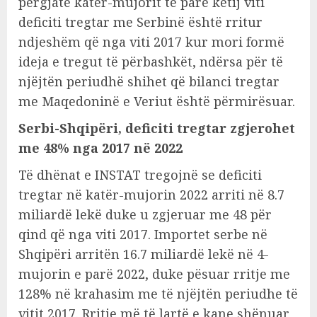
përgjatë katër-mujorit të parë këtij viti
deficiti tregtar me Serbinë është rritur
ndjeshëm që nga viti 2017 kur mori formë
ideja e tregut të përbashkët, ndërsa për të
njëjtën periudhë shihet që bilanci tregtar
me Maqedoninë e Veriut është përmirësuar.
Serbi-Shqipëri, deficiti tregtar zgjerohet
me 48% nga 2017 në 2022
Të dhënat e INSTAT tregojnë se deficiti
tregtar në katër-mujorin 2022 arriti në 8.7
miliardë lekë duke u zgjeruar me 48 për
qind që nga viti 2017. Importet serbe në
Shqipëri arritën 16.7 miliardë lekë në 4-
mujorin e parë 2022, duke pësuar rritje me
128% në krahasim me të njëjtën periudhe të
vitit 2017. Rritje më të lartë e kane shënuar