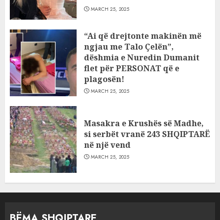
MARCH 25, 2025
“Ai që drejtonte makinën më
ngjau me Talo Çelën”,
dëshmia e Nuredin Dumanit
flet për PERSONAT që e
plagosën!
MARCH 25, 2025
Masakra e Krushës së Madhe,
si serbët vranë 243 SHQIPTARË
në një vend
MARCH 25, 2025
BËMA SHQIPTARE