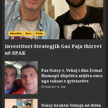
Aktualitet
Buzz
Slider
Investitori Strategjik Gaz Paja thirret
në SPAK
Pas Noizy-t, Veliaj i dha Ermal
Mamaqit dhjetëra mijëra euro
nga taksat e qytetarëve
FEBRUARY 18, 2025
FOTO/ Persona të maskuar
Noizy braktis Veliajn në ditën
sulmuan “One Albania”,