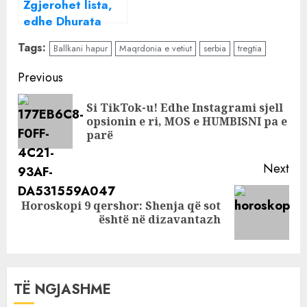
Zgjerohet lista,
“Open Balkan”
edhe Dhurata
Çupi kundër
Tags:
Ballkani hapur
Maqrdonia e vetiut
serbia
tregtia
Bashës: Jep
dorëheqjen
Continue
Previous
Reading
Si TikTok-u! Edhe Instagrami sjell
Pre
opsionin e ri, MOS e HUMBISNI pa e
pos
parë
Next
Horoskopi 9 qershor: Shenja që sot
Next
është në dizavantazh
post:
TË NGJASHME