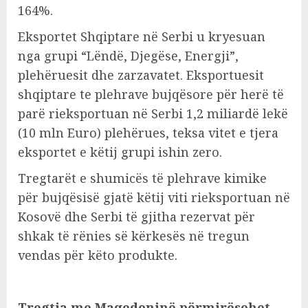
164%.
Eksportet Shqiptare në Serbi u kryesuan
nga grupi “Lëndë, Djegëse, Energji”,
plehëruesit dhe zarzavatet. Eksportuesit
shqiptare te plehrave bujqësore për herë të
parë rieksportuan në Serbi 1,2 miliardë lekë
(10 mln Euro) plehërues, teksa vitet e tjera
eksportet e këtij grupi ishin zero.
Tregtarët e shumicës të plehrave kimike
për bujqësisë gjatë këtij viti rieksportuan në
Kosovë dhe Serbi të gjitha rezervat për
shkak të rënies së kërkesës në tregun
vendas për këto produkte.
Tregtia me Maqedoninë përmirësohet