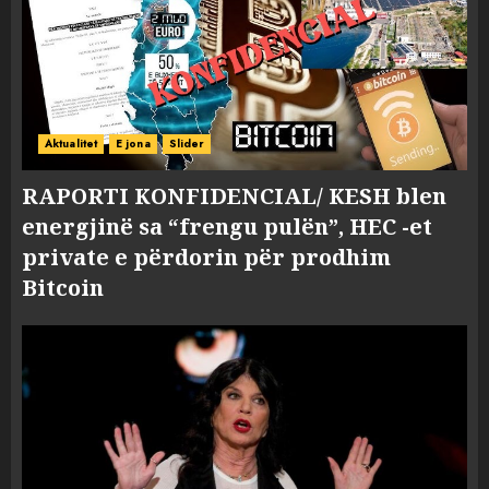
Aktualitet
E jona
Slider
RAPORTI KONFIDENCIAL/ KESH blen
energjinë sa “frengu pulën”, HEC -et
private e përdorin për prodhim
Bitcoin