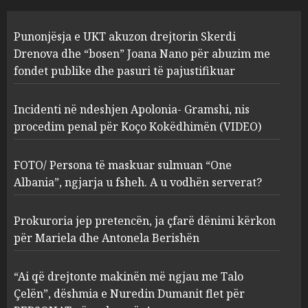
Incidenti në ndeshjen
Punonjësja e UKT akuzon drejtorin Skerdi
Apolonia- Gramshi, nis
procedim penal për Koço
Drenova dhe “bosen” Joana Nano për abuzim me
Kokëdhimën (VIDEO)
fondet publike dhe pasuri të pajustifikuar
2
MARCH 27, 2025
Incidenti në ndeshjen Apolonia- Gramshi, nis
procedim penal për Koço Kokëdhimën (VIDEO)
FOTO/ Persona të maskuar
sulmuan “One Albania”,
ngjarja u fsheh. A u vodhën
FOTO/ Persona të maskuar sulmuan “One
serverat?
Albania”, ngjarja u fsheh. A u vodhën serverat?
3
MARCH 25, 2025
Prokuroria jep pretencën, ja çfarë dënimi kërkon
Prokuroria jep pretencën, ja
për Mariela dhe Antonela Berishën
çfarë dënimi kërkon për
Mariela dhe Antonela
“Ai që drejtonte makinën më ngjau me Talo
Berishën
Çelën”, dëshmia e Nuredin Dumanit flet për
4
MARCH 25, 2025