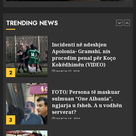
drejtorin Skerdi Drenova dhe
“bosen” Joana Nano për
abuzim me fondet publike dhe
TRENDING NEWS
pasuri të pajustifikuar
1
JULY 24, 2025
Incidenti në ndeshjen
Apolonia- Gramshi, nis
procedim penal për Koço
Kokëdhimën (VIDEO)
2
MARCH 27, 2025
FOTO/ Persona të maskuar
sulmuan “One Albania”,
ngjarja u fsheh. A u vodhën
serverat?
3
MARCH 25, 2025