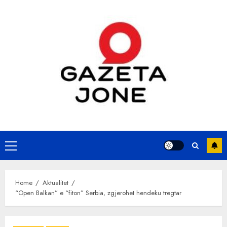
Skip
to
content
Primary
Menu
Home
Aktualitet
“Open Balkan” e “fiton” Serbia, zgjerohet hendeku tregtar