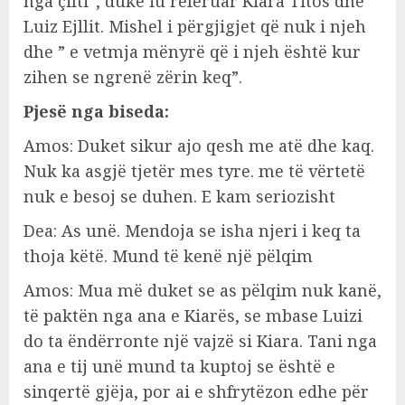
nga çifti”, duke iu referuar Kiara Titos dhe
Luiz Ejllit. Mishel i përgjigjet që nuk i njeh
dhe ” e vetmja mënyrë që i njeh është kur
zihen se ngrenë zërin keq”.
Pjesë nga biseda:
Amos: Duket sikur ajo qesh me atë dhe kaq.
Nuk ka asgjë tjetër mes tyre. me të vërtetë
nuk e besoj se duhen. E kam seriozisht
Dea: As unë. Mendoja se isha njeri i keq ta
thoja këtë. Mund të kenë një pëlqim
Amos: Mua më duket se as pëlqim nuk kanë,
të paktën nga ana e Kiarës, se mbase Luizi
do ta ëndërronte një vajzë si Kiara. Tani nga
ana e tij unë mund ta kuptoj se është e
sinqertë gjëja, por ai e shfrytëzon edhe për