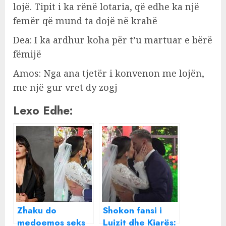
lojë. Tipit i ka rënë lotaria, që edhe ka një
femër që mund ta dojë në krahë
Dea: I ka ardhur koha për t’u martuar e bërë
fëmijë
Amos: Nga ana tjetër i konvenon me lojën,
me një gur vret dy zogj
Lexo Edhe:
Zhaku do
Shokon fansi i
medoemos seks
Luizit dhe Kiarës: