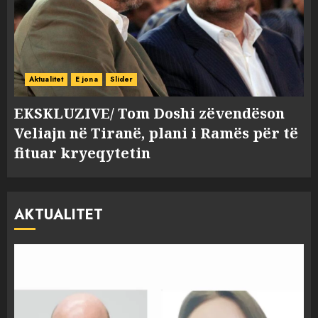
Aktualitet
E jona
Slider
EKSKLUZIVE/ Tom Doshi zëvendëson
Veliajn në Tiranë, plani i Ramës për të
fituar kryeqytetin
AKTUALITET