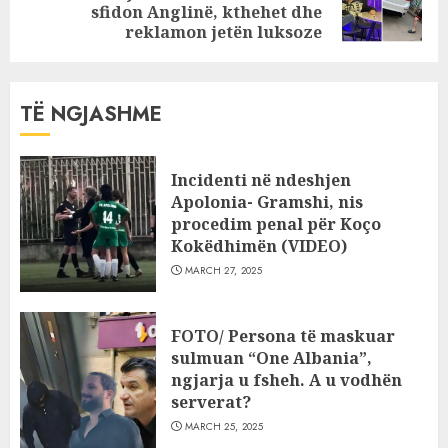
sfidon Anglinë, kthehet dhe
post:
reklamon jetën luksoze
TË NGJASHME
Incidenti në ndeshjen
Apolonia- Gramshi, nis
procedim penal për Koço
Kokëdhimën (VIDEO)
MARCH 27, 2025
FOTO/ Persona të maskuar
sulmuan “One Albania”,
ngjarja u fsheh. A u vodhën
serverat?
MARCH 25, 2025