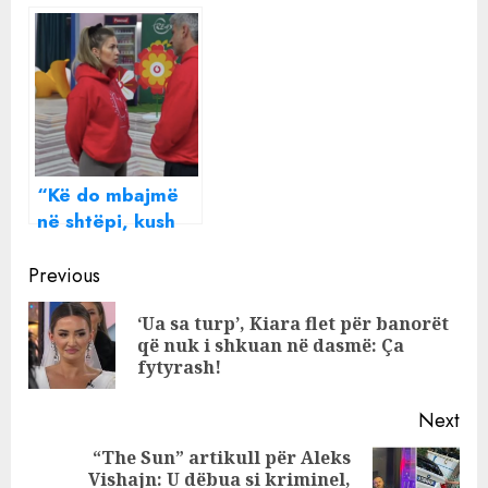
mes Kiarës dhe
Do t’i blej shtëpi
Luizit: Më duket
çiftit sa të dalin
e frikshme
nga BBV
“Kë do mbajmë
në shtëpi, kush
ka potencial”,
Continue
Olta dhe Qetsori
Previous
bëjnë plane
Reading
‘Ua sa turp’, Kiara flet për banorët
kunder Luizit
Pre
që nuk i shkuan në dasmë: Ça
pos
fytyrash!
Next
“The Sun” artikull për Aleks
Vishajn: U dëbua si kriminel,
Next