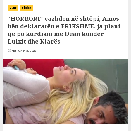
Buzz
Slider
“HORRORI” vazhdon në shtëpi, Amos
bën deklaratën e FRIKSHME, ja plani
që po kurdisin me Dean kundër
Luizit dhe Kiarës
FEBRUARY 2, 2023