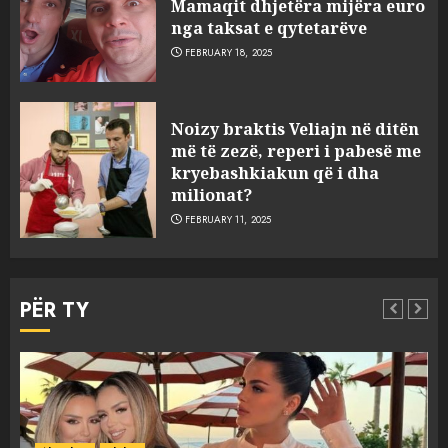
Mamaqit dhjetëra mijëra euro
nga taksat e qytetarëve
FEBRUARY 18, 2025
FOTO/ Persona të maskuar
Noizy braktis Veliajn në ditën
sulmuan “One Albania”,
më të zezë, reperi i pabesë me
ngjarja u fsheh. A u vodhën
kryebashkiakun që i dha
serverat?
milionat?
3
MARCH 25, 2025
FEBRUARY 11, 2025
Prokuroria jep pretencën, ja
çfarë dënimi kërkon për
PËR TY
Mariela dhe Antonela
Berishën
4
MARCH 25, 2025
“Ai që drejtonte makinën më
Aktualitet
Slider
ngjau me Talo Çelën”,