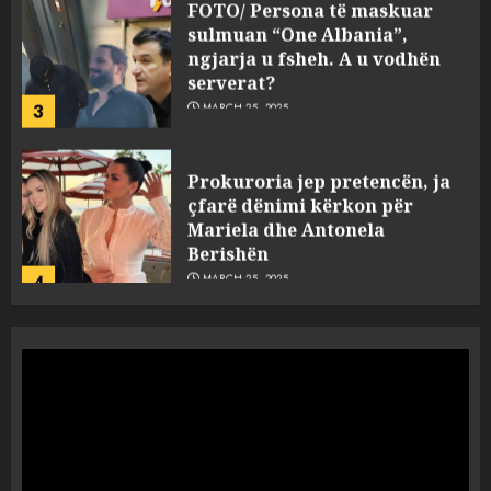
sulmuan “One Albania”,
ngjarja u fsheh. A u vodhën
serverat?
3
MARCH 25, 2025
Prokuroria jep pretencën, ja
çfarë dënimi kërkon për
Mariela dhe Antonela
Berishën
4
MARCH 25, 2025
“Ai që drejtonte makinën më
ngjau me Talo Çelën”,
dëshmia e Nuredin Dumanit
flet për PERSONAT që e
plagosën!
5
MARCH 25, 2025