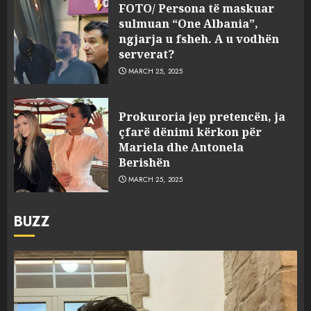
FOTO/ Persona të maskuar
sulmuan “One Albania”,
ngjarja u fsheh. A u vodhën
serverat?
MARCH 25, 2025
Prokuroria jep pretencën, ja
çfarë dënimi kërkon për
Mariela dhe Antonela
Berishën
MARCH 25, 2025
BUZZ