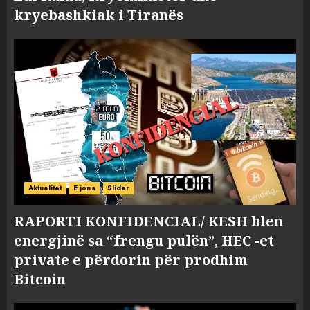
kryebashkiak i Tiranës
Aktualitet
E jona
Slider
RAPORTI KONFIDENCIAL/ KESH blen
energjinë sa “frengu pulën”, HEC -et
private e përdorin për prodhim
Bitcoin