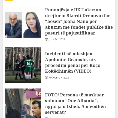
Punonjësja e UKT akuzon
drejtorin Skerdi Drenova dhe
“bosen” Joana Nano për
abuzim me fondet publike dhe
pasuri të pajustifikuar
JULY 24, 2025
Incidenti në ndeshjen
Apolonia- Gramshi, nis
procedim penal për Koço
Kokëdhimën (VIDEO)
MARCH 27, 2025
FOTO/ Persona të maskuar
sulmuan “One Albania”,
ngjarja u fsheh. A u vodhën
serverat?