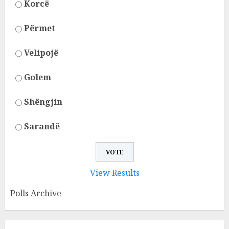
Korcë
Përmet
Velipojë
Golem
Shëngjin
Sarandë
View Results
Polls Archive