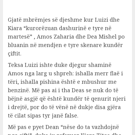
Gjatë mbrëmjes së djeshme kur Luizi dhe
Kiara “kurorëzuan dashurinë e tyre në
martesë” , Amos Zaharia dhe Dea Mishel po
bluanin në mendjen e tyre skenare kundër
çiftit.
Teksa Luizi ishte duke djegur shaminë
Amos nga larg u shpreh: ishalla merr flaë i
tëri, ishalla pishina është e mbushur me
benzinë. Më pas ai i tha Deas se nuk do të
bëjnë asgjë që është kundër të qenurit njeri
i drejtë, por do të vënë në dukje disa gjëra
të cilat sipas tyr janë false.
Më pas e pyet Dean “nëse do ta vazhdojnë