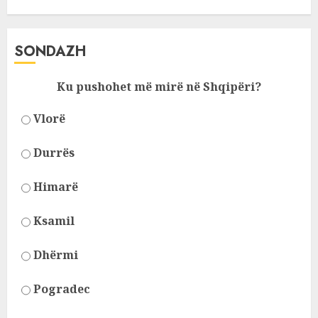
SONDAZH
Ku pushohet më mirë në Shqipëri?
Vlorë
Durrës
Himarë
Ksamil
Dhërmi
Pogradec