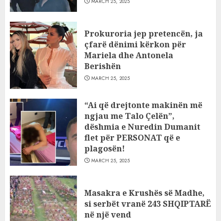
MARCH 25, 2025
Prokuroria jep pretencën, ja
çfarë dënimi kërkon për
Mariela dhe Antonela
Berishën
MARCH 25, 2025
“Ai që drejtonte makinën më
ngjau me Talo Çelën”,
dëshmia e Nuredin Dumanit
flet për PERSONAT që e
plagosën!
MARCH 25, 2025
Masakra e Krushës së Madhe,
si serbët vranë 243 SHQIPTARË
në një vend