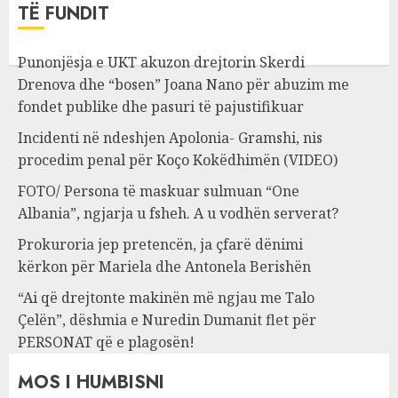
TË FUNDIT
Punonjësja e UKT akuzon drejtorin Skerdi
Drenova dhe “bosen” Joana Nano për abuzim me
fondet publike dhe pasuri të pajustifikuar
Incidenti në ndeshjen Apolonia- Gramshi, nis
procedim penal për Koço Kokëdhimën (VIDEO)
FOTO/ Persona të maskuar sulmuan “One
Albania”, ngjarja u fsheh. A u vodhën serverat?
Prokuroria jep pretencën, ja çfarë dënimi
kërkon për Mariela dhe Antonela Berishën
“Ai që drejtonte makinën më ngjau me Talo
Çelën”, dëshmia e Nuredin Dumanit flet për
PERSONAT që e plagosën!
MOS I HUMBISNI