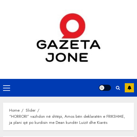
Skip
to
content
Primary
Menu
Home
Slider
“HORRORI” vazhdon në shtëpi, Amos bën deklaratën e FRIKSHME,
ja plani që po kurdisin me Dean kundër Luizit dhe Kiarës