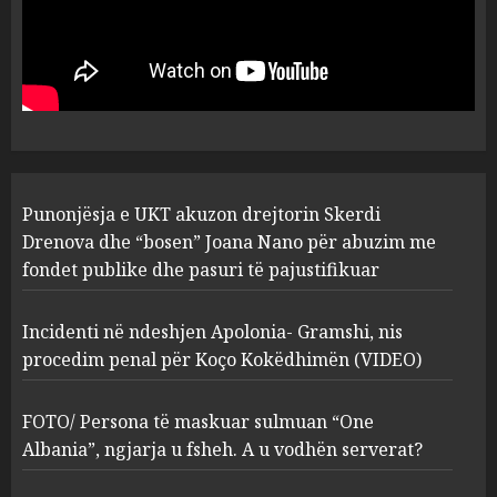
Punonjësja e UKT akuzon
drejtorin Skerdi Drenova dhe
“bosen” Joana Nano për
abuzim me fondet publike dhe
pasuri të pajustifikuar
1
JULY 24, 2025
Incidenti në ndeshjen
Punonjësja e UKT akuzon drejtorin Skerdi
Apolonia- Gramshi, nis
procedim penal për Koço
Drenova dhe “bosen” Joana Nano për abuzim me
Kokëdhimën (VIDEO)
fondet publike dhe pasuri të pajustifikuar
2
MARCH 27, 2025
Incidenti në ndeshjen Apolonia- Gramshi, nis
procedim penal për Koço Kokëdhimën (VIDEO)
FOTO/ Persona të maskuar
sulmuan “One Albania”,
ngjarja u fsheh. A u vodhën
FOTO/ Persona të maskuar sulmuan “One
serverat?
Albania”, ngjarja u fsheh. A u vodhën serverat?
3
MARCH 25, 2025