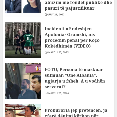
abuzim me fondet publike dhe
pasuri të pajustifikuar
JULY 24, 2025
Incidenti në ndeshjen
Apolonia- Gramshi, nis
procedim penal për Koço
Kokëdhimën (VIDEO)
MARCH 27, 2025
FOTO/ Persona të maskuar
sulmuan “One Albania”,
ngjarja u fsheh. A u vodhën
serverat?
MARCH 25, 2025
Prokuroria jep pretencën, ja
çfarë dënimi kërkon për