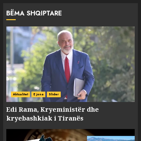
BËMA SHQIPTARE
Aktualitet
E jona
Slider
Edi Rama, Kryeministër dhe
kryebashkiak i Tiranës