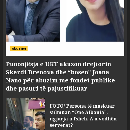
Aktualitet
Punonjësja e UKT akuzon drejtorin
Skerdi Drenova dhe “bosen” Joana
Nano për abuzim me fondet publike
dhe pasuri të pajustifikuar
FOTO/ Persona të maskuar
sulmuan “One Albania”,
ngjarja u fsheh. A u vodhën
serverat?