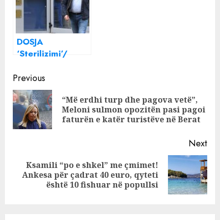
Beqja, i
bllokohet edhe
pasaporta
DOSJA
‘Sterilizimi’/
SPAK mbyll
Continue
hetimet, çon për
Previous
gjykim Ilir Beqajn
Reading
“Më erdhi turp dhe pagova vetë”,
dhe 8 të tjerë
Pre
Meloni sulmon opozitën pasi pagoi
pos
faturën e katër turistëve në Berat
Next
Ksamili “po e shkel” me çmimet!
Next
Ankesa për çadrat 40 euro, qyteti
post:
është 10 fishuar në popullsi