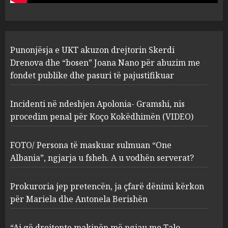
pasuri të pajustifikuar
1
JULY 24, 2025
Incidenti në ndeshjen
Punonjësja e UKT akuzon drejtorin Skerdi
Apolonia- Gramshi, nis
procedim penal për Koço
Drenova dhe “bosen” Joana Nano për abuzim me
Kokëdhimën (VIDEO)
fondet publike dhe pasuri të pajustifikuar
2
MARCH 27, 2025
Incidenti në ndeshjen Apolonia- Gramshi, nis
procedim penal për Koço Kokëdhimën (VIDEO)
FOTO/ Persona të maskuar
sulmuan “One Albania”,
ngjarja u fsheh. A u vodhën
FOTO/ Persona të maskuar sulmuan “One
serverat?
Albania”, ngjarja u fsheh. A u vodhën serverat?
3
MARCH 25, 2025
Prokuroria jep pretencën, ja çfarë dënimi kërkon
Prokuroria jep pretencën, ja
për Mariela dhe Antonela Berishën
çfarë dënimi kërkon për
Mariela dhe Antonela
“Ai që drejtonte makinën më ngjau me Talo