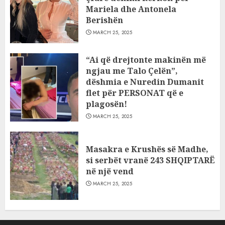
Mariela dhe Antonela
Berishën
MARCH 25, 2025
“Ai që drejtonte makinën më
ngjau me Talo Çelën”,
dëshmia e Nuredin Dumanit
flet për PERSONAT që e
plagosën!
MARCH 25, 2025
Masakra e Krushës së Madhe,
si serbët vranë 243 SHQIPTARË
në një vend
MARCH 25, 2025