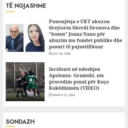
TË NGJASHME
Punonjësja e UKT akuzon
drejtorin Skerdi Drenova dhe
“bosen” Joana Nano për
abuzim me fondet publike dhe
pasuri të pajustifikuar
JULY 24, 2025
Incidenti në ndeshjen
Apolonia- Gramshi, nis
procedim penal për Koço
Kokëdhimën (VIDEO)
MARCH 27, 2025
SONDAZH