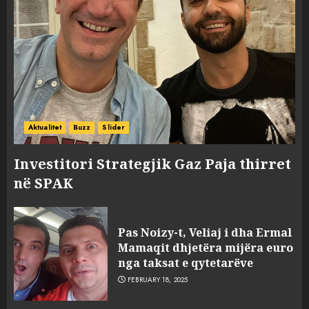
Aktualitet
Buzz
Slider
Investitori Strategjik Gaz Paja thirret
në SPAK
Pas Noizy-t, Veliaj i dha Ermal
Mamaqit dhjetëra mijëra euro
nga taksat e qytetarëve
FEBRUARY 18, 2025