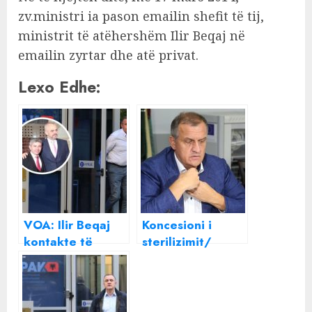
zv.ministri ia pason emailin shefit të tij,
ministrit të atëhershëm Ilir Beqaj në
emailin zyrtar dhe atë privat.
Lexo Edhe:
VOA: Ilir Beqaj
Koncesioni i
kontakte të
sterilizimit/
shpeshta me
GJKKO vendos
biznesmenin
“detyrim
Rrapaj, fituesin e
paraqitjeje” për
koncensionit!
ish-ministrin Ilir