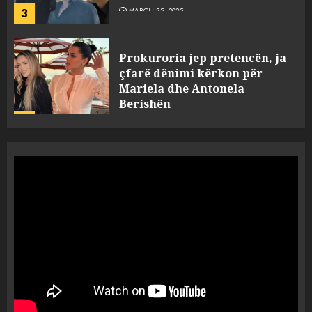
Prokuroria jep pretencën, ja
çfarë dënimi kërkon për
Mariela dhe Antonela
Berishën
4
MARCH 25, 2025
“Ai që drejtonte makinën më
ngjau me Talo Çelën”,
dëshmia e Nuredin Dumanit
flet për PERSONAT që e
plagosën!
5
MARCH 25, 2025
Punonjësja e UKT akuzon
drejtorin Skerdi Drenova dhe
“bosen” Joana Nano për
abuzim me fondet publike dhe