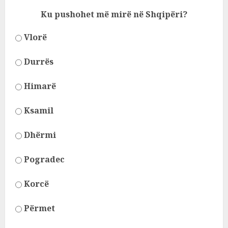
Ku pushohet më mirë në Shqipëri?
Vlorë
Durrës
Himarë
Ksamil
Dhërmi
Pogradec
Korcë
Përmet