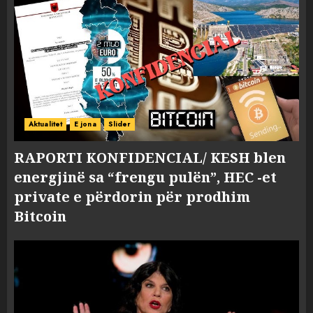
Aktualitet
E jona
Slider
RAPORTI KONFIDENCIAL/ KESH blen
energjinë sa “frengu pulën”, HEC -et
private e përdorin për prodhim
Bitcoin