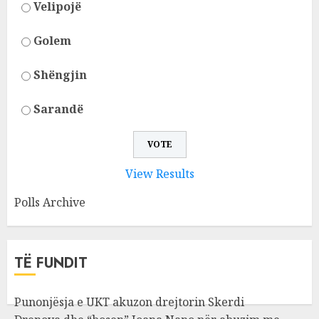
Velipojë
Golem
Shëngjin
Sarandë
View Results
Polls Archive
TË FUNDIT
Punonjësja e UKT akuzon drejtorin Skerdi