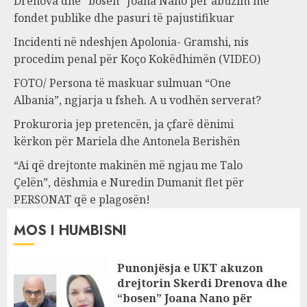
Drenova dhe “bosen” Joana Nano për abuzim me
fondet publike dhe pasuri të pajustifikuar
Incidenti në ndeshjen Apolonia- Gramshi, nis
procedim penal për Koço Kokëdhimën (VIDEO)
FOTO/ Persona të maskuar sulmuan “One
Albania”, ngjarja u fsheh. A u vodhën serverat?
Prokuroria jep pretencën, ja çfarë dënimi
kërkon për Mariela dhe Antonela Berishën
“Ai që drejtonte makinën më ngjau me Talo
Çelën”, dëshmia e Nuredin Dumanit flet për
PERSONAT që e plagosën!
MOS I HUMBISNI
Punonjësja e UKT akuzon
drejtorin Skerdi Drenova dhe
“bosen” Joana Nano për