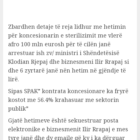
Zbardhen detaje të reja lidhur me hetimin
për koncesionarin e sterilizimit me vlerë
afro 100 mln eurosh për të cilën janë
arrestuar ish zv/ ministri i Shëndetësisë
Klodian Rjepaj dhe biznesmeni Ilir Rrapaj si
dhe 6 zyrtarë janë nën hetim në gjëndje të
lirë.
Sipas SPAK” kontrata koncesionare ka fryrë
kostot me 56.4% krahasuar me sektorin
publik”
Gjatë hetimeve është sekuestruar posta
elektronike e biznesmenit Ilir Rrapaj e mes
tyre janë dhe dy emaile që ky i ka dërguar