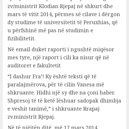
zv/ministrit Klodian Rjepaj në shkurt dhe
mars të vitit 2014, përmes së cilave i dërgon
dy studime të universitetit të Peruxhias, që
u përfshinë më pas në studimin e
fizibilitetit.
Në email duket raporti i ngushtë miqësor
mes tyre, një raport i cili ka nisur që në
auditoret e fakultetit
“I dashur Fra’! Ky është teksti që të
paralajmërova, për të cilin Vanesa më
shkruante. Hidhi një sy dhe na çoni haber.
Shpresoj të të ketë lëshuar sadopak dhimbja
e veshit tanimë,” i shkruante Rrapaj
zv.ministrit Rjepaj.
Në të njëjtën ditë, më 17 mars 2014,