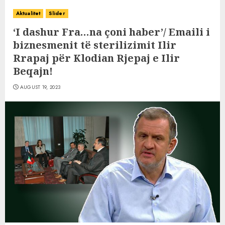
Aktualitet
Slider
‘I dashur Fra…na çoni haber’/ Emaili i
biznesmenit të sterilizimit Ilir
Rrapaj për Klodian Rjepaj e Ilir
Beqajn!
AUGUST 19, 2023