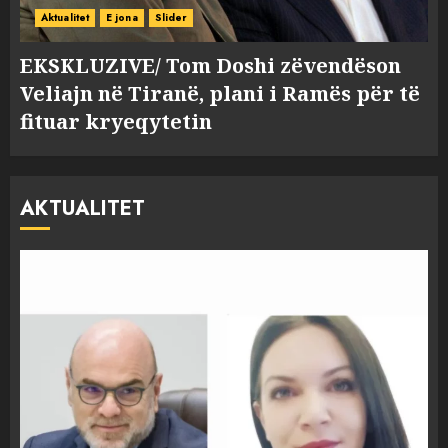
Aktualitet
E jona
Slider
EKSKLUZIVE/ Tom Doshi zëvendëson
Veliajn në Tiranë, plani i Ramës për të
fituar kryeqytetin
AKTUALITET