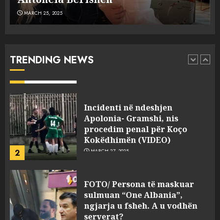
MARCH 25, 2025
Punonjësja e UKT akuzon
drejtorin Skerdi Drenova dhe
“bosen” Joana Nano për
abuzim me fondet publike dhe
TRENDING NEWS
pasuri të pajustifikuar
1
JULY 24, 2025
Incidenti në ndeshjen
Apolonia- Gramshi, nis
procedim penal për Koço
Kokëdhimën (VIDEO)
2
MARCH 27, 2025
FOTO/ Persona të maskuar
sulmuan “One Albania”,
ngjarja u fsheh. A u vodhën
serverat?
3
MARCH 25, 2025