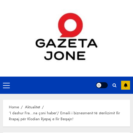
Skip
to
content
Primary
Menu
Home
Aktualitet
‘I dashur Fra…na çoni haber’/ Emaili i biznesmenit të sterilizimit Ilir
Rrapaj për Klodian Rjepaj e Ilir Beqajn!