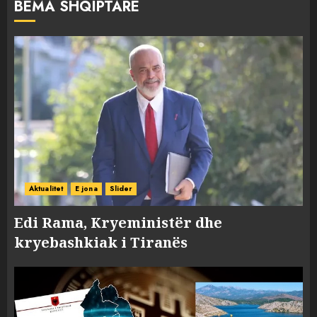
BËMA SHQIPTARE
Aktualitet
E jona
Slider
Edi Rama, Kryeministër dhe
kryebashkiak i Tiranës