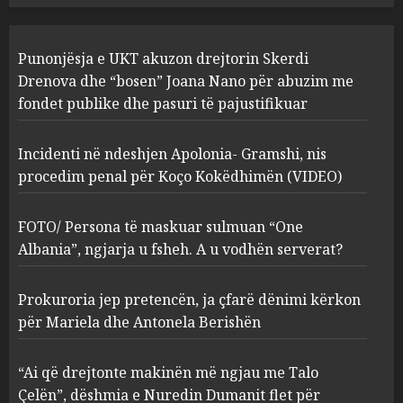
FOTO/ Persona të maskuar
Punonjësja e UKT akuzon drejtorin Skerdi
sulmuan “One Albania”,
ngjarja u fsheh. A u vodhën
Drenova dhe “bosen” Joana Nano për abuzim me
serverat?
fondet publike dhe pasuri të pajustifikuar
3
MARCH 25, 2025
Incidenti në ndeshjen Apolonia- Gramshi, nis
procedim penal për Koço Kokëdhimën (VIDEO)
Prokuroria jep pretencën, ja
çfarë dënimi kërkon për
Mariela dhe Antonela
FOTO/ Persona të maskuar sulmuan “One
Berishën
Albania”, ngjarja u fsheh. A u vodhën serverat?
4
MARCH 25, 2025
Prokuroria jep pretencën, ja çfarë dënimi kërkon
“Ai që drejtonte makinën më
për Mariela dhe Antonela Berishën
ngjau me Talo Çelën”,
dëshmia e Nuredin Dumanit
“Ai që drejtonte makinën më ngjau me Talo
flet për PERSONAT që e
Çelën”, dëshmia e Nuredin Dumanit flet për
plagosën!