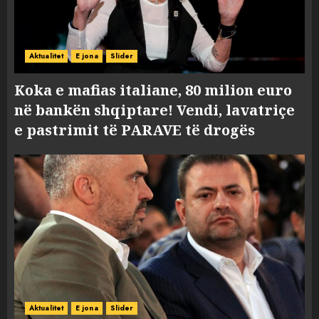
Aktualitet
E jona
Slider
Koka e mafias italiane, 80 milion euro
në bankën shqiptare! Vendi, lavatriçe
e pastrimit të PARAVE të drogës
Aktualitet
E jona
Slider