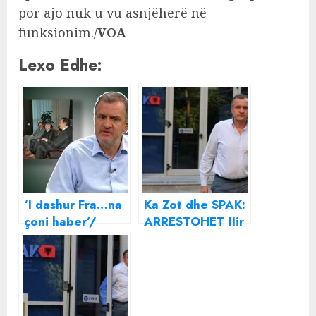
por ajo nuk u vu asnjëherë në
funksionim./
VOA
Lexo Edhe:
‘I dashur Fra…na
Ka Zot dhe SPAK:
çoni haber’/
ARRESTOHET Ilir
Emaili i
Beqaj dhe dy të
biznesmenit të
tjerë
sterilizimit Ilir
Rrapaj për
Klodian Rjepaj e