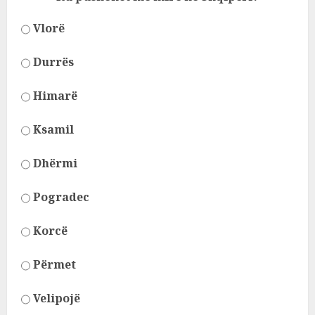
Vlorë
Durrës
Himarë
Ksamil
Dhërmi
Pogradec
Korcë
Përmet
Velipojë