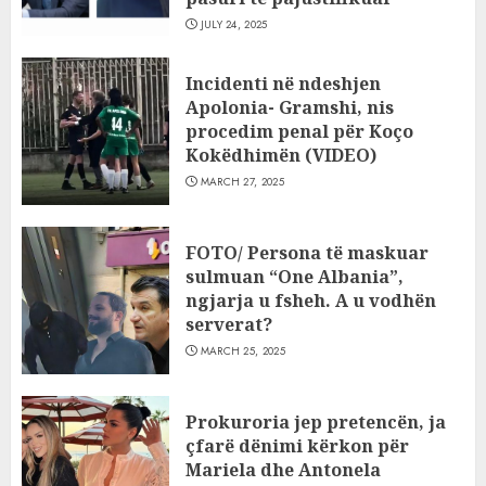
JULY 24, 2025
Incidenti në ndeshjen
Apolonia- Gramshi, nis
procedim penal për Koço
Kokëdhimën (VIDEO)
MARCH 27, 2025
FOTO/ Persona të maskuar
sulmuan “One Albania”,
ngjarja u fsheh. A u vodhën
serverat?
MARCH 25, 2025
Prokuroria jep pretencën, ja
çfarë dënimi kërkon për
Mariela dhe Antonela