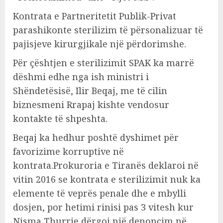
Kontrata e Partneritetit Publik-Privat
parashikonte sterilizim të përsonalizuar të
pajisjeve kirurgjikale një përdorimshe.
Për çështjen e sterilizimit SPAK ka marrë
dëshmi edhe nga ish ministri i
Shëndetësisë, Ilir Beqaj, me të cilin
biznesmeni Rrapaj kishte vendosur
kontakte të shpeshta.
Beqaj ka hedhur poshtë dyshimet për
favorizime korruptive në
kontrata.Prokuroria e Tiranës deklaroi në
vitin 2016 se kontrata e sterilizimit nuk ka
elemente të veprës penale dhe e mbylli
dosjen, por hetimi rinisi pas 3 vitesh kur
Nisma Thurrje dërgoi një denoncim në