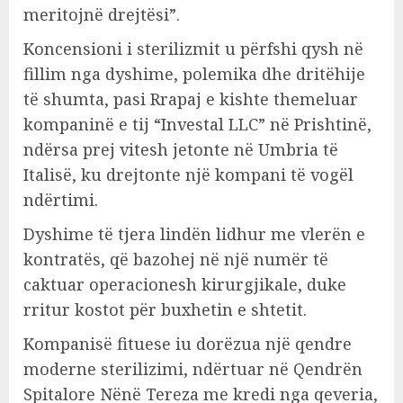
meritojnë drejtësi”.
Koncensioni i sterilizmit u përfshi qysh në
fillim nga dyshime, polemika dhe dritëhije
të shumta, pasi Rrapaj e kishte themeluar
kompaninë e tij “Investal LLC” në Prishtinë,
ndërsa prej vitesh jetonte në Umbria të
Italisë, ku drejtonte një kompani të vogël
ndërtimi.
Dyshime të tjera lindën lidhur me vlerën e
kontratës, që bazohej në një numër të
caktuar operacionesh kirurgjikale, duke
rritur kostot për buxhetin e shtetit.
Kompanisë fituese iu dorëzua një qendre
moderne sterilizimi, ndërtuar në Qendrën
Spitalore Nënë Tereza me kredi nga qeveria,