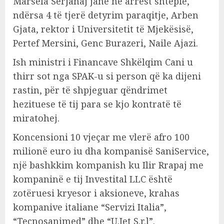
Marsela Serjanaj janë në arrest shtëpie,
ndërsa 4 të tjerë detyrim paraqitje, Arben
Gjata, rektor i Universitetit të Mjekësisë,
Pertef Mersini, Genc Burazeri, Naile Ajazi.
Ish ministri i Financave Shkëlqim Cani u
thirr sot nga SPAK-u si person që ka dijeni
rastin, për të shpjeguar qëndrimet
hezituese të tij para se kjo kontratë të
miratohej.
Koncensioni 10 vjeçar me vlerë afro 100
milionë euro iu dha kompanisë SaniService,
një bashkkim kompanish ku Ilir Rrapaj me
kompaninë e tij Investital LLC është
zotëruesi kryesor i aksioneve, krahas
kompanive italiane “Servizi Italia”,
“Tecnosanimed” dhe “U.Jet S.r.l”.