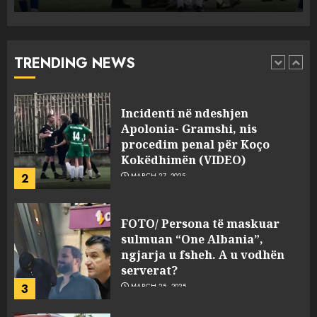
Incidenti në ndeshjen
Apolonia- Gramshi, nis
procedim penal për Koço
Kokëdhimën (VIDEO)
TRENDING NEWS
2
MARCH 27, 2025
FOTO/ Persona të maskuar
sulmuan “One Albania”,
ngjarja u fsheh. A u vodhën
serverat?
3
MARCH 25, 2025
Prokuroria jep pretencën, ja
çfarë dënimi kërkon për
Mariela dhe Antonela
Berishën
4
MARCH 25, 2025