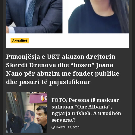
Aktualitet
Punonjësja e UKT akuzon drejtorin
Skerdi Drenova dhe “bosen” Joana
Nano për abuzim me fondet publike
dhe pasuri të pajustifikuar
FOTO/ Persona të maskuar
sulmuan “One Albania”,
ngjarja u fsheh. A u vodhën
serverat?
MARCH 25, 2025