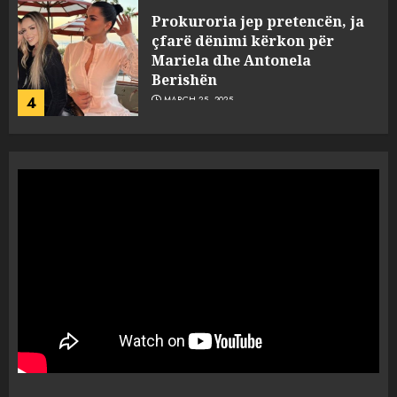
“Ai që drejtonte makinën më
ngjau me Talo Çelën”,
dëshmia e Nuredin Dumanit
flet për PERSONAT që e
plagosën!
5
MARCH 25, 2025
Punonjësja e UKT akuzon
drejtorin Skerdi Drenova dhe
“bosen” Joana Nano për
abuzim me fondet publike dhe
pasuri të pajustifikuar
1
JULY 24, 2025
Incidenti në ndeshjen
Apolonia- Gramshi, nis
procedim penal për Koço
Kokëdhimën (VIDEO)
2
MARCH 27, 2025