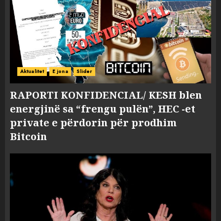
Aktualitet
E jona
Slider
RAPORTI KONFIDENCIAL/ KESH blen
energjinë sa “frengu pulën”, HEC -et
private e përdorin për prodhim
Bitcoin