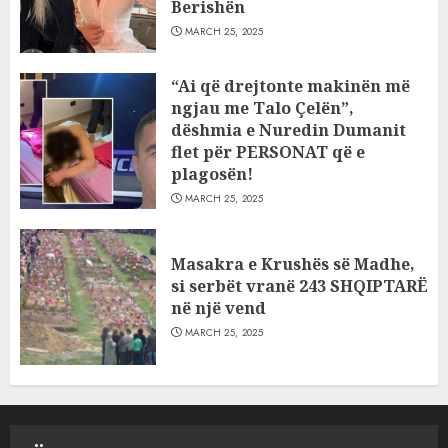
Berishën
MARCH 25, 2025
“Ai që drejtonte makinën më
ngjau me Talo Çelën”,
dëshmia e Nuredin Dumanit
flet për PERSONAT që e
plagosën!
MARCH 25, 2025
Masakra e Krushës së Madhe,
si serbët vranë 243 SHQIPTARË
në një vend
MARCH 25, 2025