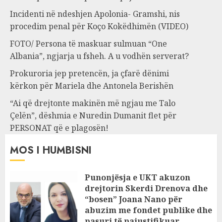
Incidenti në ndeshjen Apolonia- Gramshi, nis
procedim penal për Koço Kokëdhimën (VIDEO)
FOTO/ Persona të maskuar sulmuan “One
Albania”, ngjarja u fsheh. A u vodhën serverat?
Prokuroria jep pretencën, ja çfarë dënimi
kërkon për Mariela dhe Antonela Berishën
“Ai që drejtonte makinën më ngjau me Talo
Çelën”, dëshmia e Nuredin Dumanit flet për
PERSONAT që e plagosën!
MOS I HUMBISNI
Punonjësja e UKT akuzon
drejtorin Skerdi Drenova dhe
“bosen” Joana Nano për
abuzim me fondet publike dhe
pasuri të pajustifikuar