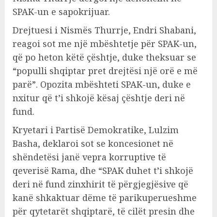
SPAK-un e sapokrijuar.
Drejtuesi i Nismës Thurrje, Endri Shabani,
reagoi sot me një mbështetje për SPAK-un,
që po heton këtë çështje, duke theksuar se
“populli shqiptar pret drejtësi një orë e më
parë”. Opozita mbështeti SPAK-un, duke e
nxitur që t’i shkojë kësaj çështje deri në
fund.
Kryetari i Partisë Demokratike, Lulzim
Basha, deklaroi sot se koncesionet në
shëndetësi janë vepra korruptive të
qeverisë Rama, dhe “SPAK duhet t’i shkojë
deri në fund zinxhirit të përgjegjësive që
kanë shkaktuar dëme të parikuperueshme
për qytetarët shqiptarë, të cilët presin dhe