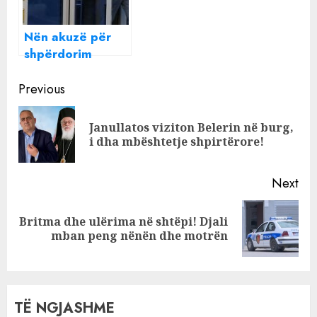
Ilir Beqajn!
Nën akuzë për
shpërdorim
detyre, Ilir Beqaj
Continue
paraqitet në
Previous
SPAK
Reading
Janullatos viziton Belerin në burg,
Pre
i dha mbështetje shpirtërore!
pos
Next
Britma dhe ulërima në shtëpi! Djali
Next
mban peng nënën dhe motrën
post:
TË NGJASHME