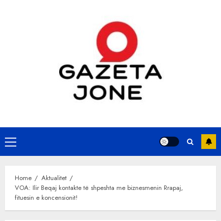
Skip
to
content
Primary
Menu
Home
Aktualitet
VOA: Ilir Beqaj kontakte të shpeshta me biznesmenin Rrapaj,
fituesin e koncensionit!