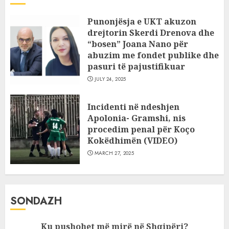
Punonjësja e UKT akuzon
drejtorin Skerdi Drenova dhe
“bosen” Joana Nano për
abuzim me fondet publike dhe
pasuri të pajustifikuar
JULY 24, 2025
Incidenti në ndeshjen
Apolonia- Gramshi, nis
procedim penal për Koço
Kokëdhimën (VIDEO)
MARCH 27, 2025
SONDAZH
Ku pushohet më mirë në Shqipëri?