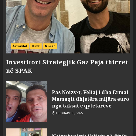
Aktualitet
Buzz
Slider
Investitori Strategjik Gaz Paja thirret
në SPAK
FOTO/ Persona të maskuar
sulmuan “One Albania”,
Pas Noizy-t, Veliaj i dha Ermal
ngjarja u fsheh. A u vodhën
Mamaqit dhjetëra mijëra euro
serverat?
nga taksat e qytetarëve
3
MARCH 25, 2025
FEBRUARY 18, 2025
Prokuroria jep pretencën, ja