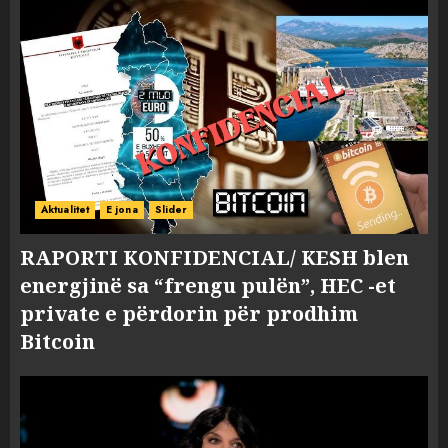
Aktualitet
E jona
Slider
RAPORTI KONFIDENCIAL/ KESH blen
energjinë sa “frengu pulën”, HEC -et
private e përdorin për prodhim
Bitcoin