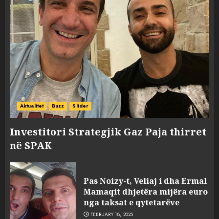
Aktualitet
Buzz
Slider
Investitori Strategjik Gaz Paja thirret
në SPAK
Pas Noizy-t, Veliaj i dha Ermal
Mamaqit dhjetëra mijëra euro
nga taksat e qytetarëve
FEBRUARY 18, 2025