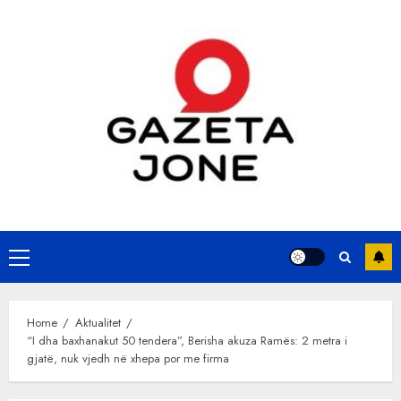
Skip
to
content
Primary
Menu
Home
Aktualitet
“I dha baxhanakut 50 tendera”, Berisha akuza Ramës: 2 metra i
gjatë, nuk vjedh në xhepa por me firma