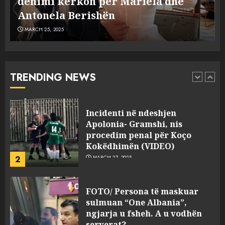
Dumanit flet për PERSONAT që e
plagosën!
5
MARCH 25, 2025
plagosën!
MARCH 25, 2025
Punonjësja e UKT akuzon
drejtorin Skerdi Drenova dhe
“bosen” Joana Nano për
abuzim me fondet publike dhe
TRENDING NEWS
pasuri të pajustifikuar
1
JULY 24, 2025
Incidenti në ndeshjen
Apolonia- Gramshi, nis
procedim penal për Koço
Kokëdhimën (VIDEO)
2
MARCH 27, 2025
FOTO/ Persona të maskuar
sulmuan “One Albania”,
ngjarja u fsheh. A u vodhën
serverat?