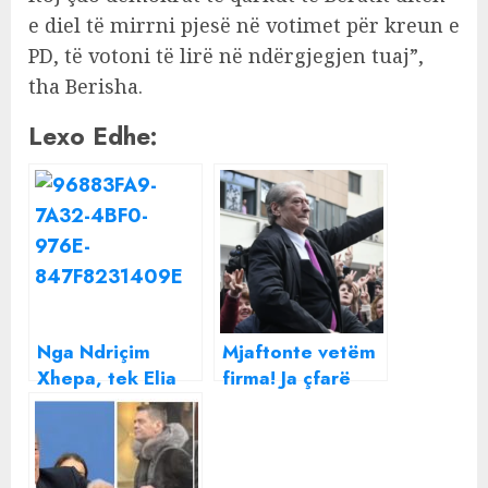
e diel të mirrni pjesë në votimet për kreun e
PD, të votoni të lirë në ndërgjegjen tuaj”,
tha Berisha.
Lexo Edhe:
Nga Ndriçim
Mjaftonte vetëm
Xhepa, tek Elia
firma! Ja çfarë
Zaharia e Laert
shkroi Berisha në
Vasili, aktorët e
procesverbalin e
Teatrit Kombëtar
SPAK: Do vazhdoj
letër Ramës: Na
denoncimet!