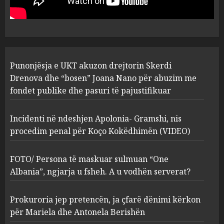
abuzim me fondet publike dhe
pasuri të pajustifikuar
1
JULY 24, 2025
Incidenti në ndeshjen
Punonjësja e UKT akuzon drejtorin Skerdi
Apolonia- Gramshi, nis
procedim penal për Koço
Drenova dhe “bosen” Joana Nano për abuzim me
Kokëdhimën (VIDEO)
fondet publike dhe pasuri të pajustifikuar
2
MARCH 27, 2025
Incidenti në ndeshjen Apolonia- Gramshi, nis
procedim penal për Koço Kokëdhimën (VIDEO)
FOTO/ Persona të maskuar
sulmuan “One Albania”,
ngjarja u fsheh. A u vodhën
FOTO/ Persona të maskuar sulmuan “One
serverat?
Albania”, ngjarja u fsheh. A u vodhën serverat?
3
MARCH 25, 2025
Prokuroria jep pretencën, ja çfarë dënimi kërkon
Prokuroria jep pretencën, ja
për Mariela dhe Antonela Berishën
çfarë dënimi kërkon për