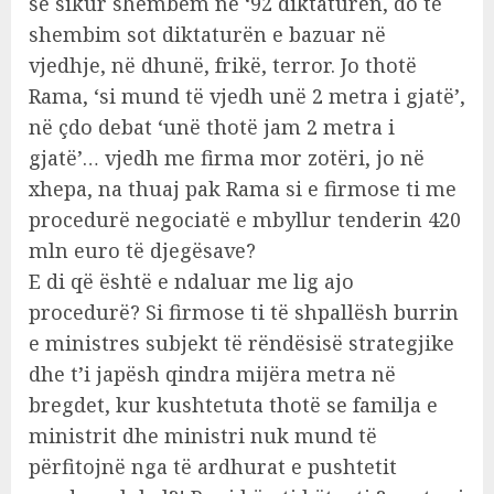
se sikur shembëm në ‘92 diktaturën, do të
shembim sot diktaturën e bazuar në
vjedhje, në dhunë, frikë, terror. Jo thotë
Rama, ‘si mund të vjedh unë 2 metra i gjatë’,
në çdo debat ‘unë thotë jam 2 metra i
gjatë’… vjedh me firma mor zotëri, jo në
xhepa, na thuaj pak Rama si e firmose ti me
procedurë negociatë e mbyllur tenderin 420
mln euro të djegësave?
E di që është e ndaluar me lig ajo
procedurë? Si firmose ti të shpallësh burrin
e ministres subjekt të rëndësisë strategjike
dhe t’i japësh qindra mijëra metra në
bregdet, kur kushtetuta thotë se familja e
ministrit dhe ministri nuk mund të
përfitojnë nga të ardhurat e pushtetit