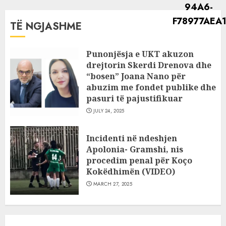
TË NGJASHME
Punonjësja e UKT akuzon
drejtorin Skerdi Drenova dhe
“bosen” Joana Nano për
abuzim me fondet publike dhe
pasuri të pajustifikuar
JULY 24, 2025
Incidenti në ndeshjen
Apolonia- Gramshi, nis
procedim penal për Koço
Kokëdhimën (VIDEO)
MARCH 27, 2025