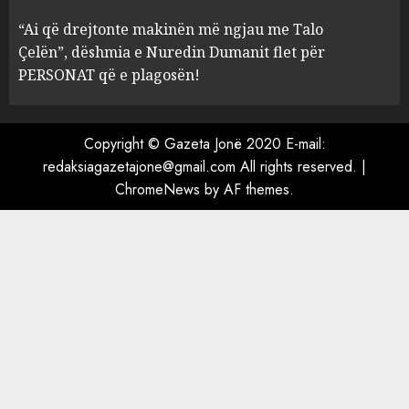
Mariela dhe Antonela
“Ai që drejtonte makinën më ngjau me Talo
Berishën
Çelën”, dëshmia e Nuredin Dumanit flet për
4
MARCH 25, 2025
PERSONAT që e plagosën!
“Ai që drejtonte makinën më
ngjau me Talo Çelën”,
Copyright © Gazeta Jonë 2020 E-mail:
dëshmia e Nuredin Dumanit
redaksiagazetajone@gmail.com
All rights reserved.
|
flet për PERSONAT që e
ChromeNews
by AF themes.
plagosën!
5
MARCH 25, 2025