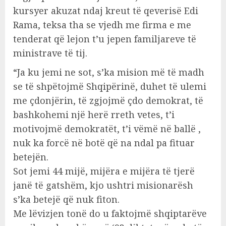
kursyer akuzat ndaj kreut të qeverisë Edi
Rama, teksa tha se vjedh me firma e me
tenderat që lejon t’u jepen familjareve të
ministrave të tij.
“Ja ku jemi ne sot, s’ka mision më të madh
se të shpëtojmë Shqipërinë, duhet të ulemi
me çdonjërin, të zgjojmë çdo demokrat, të
bashkohemi një herë rreth vetes, t’i
motivojmë demokratët, t’i vëmë në ballë ,
nuk ka forcë në botë që na ndal pa fituar
betejën.
Sot jemi 44 mijë, mijëra e mijëra të tjerë
janë të gatshëm, kjo ushtri misionarësh
s’ka betejë që nuk fiton.
Me lëvizjen tonë do u faktojmë shqiptarëve