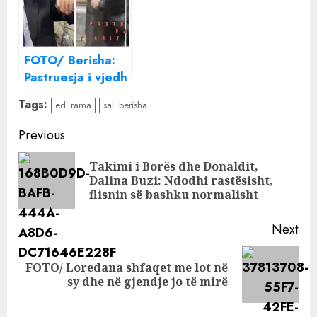
rrisni pagat!
FOTO/ Berisha:
Pastruesja i vjedh
‘tigrit’ xhupin
Tags:
edi rama
sali berisha
Continue
Previous
Reading
Takimi i Borës dhe Donaldit,
Pre
Dalina Buzi: Ndodhi rastësisht,
pos
flisnin së bashku normalisht
Next
FOTO/ Loredana shfaqet me lot në
Next
sy dhe në gjendje jo të mirë
post: