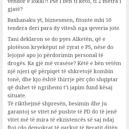
vendor e lokal?! Pse i bën ti këto, ti 2 metra i
gjatë?
Baxhanaku yt, biznesmen, fitonte mbi 50
tendera deri para dy vitesh nga qeveria jote.
Tani deklaron se do pyes Alketën, që e
plotëson kryekëput në zyrat e PS, nëse do
lejojnë apo jo përdorimin personal të
drogës. Ka gjë më vrasëse? Këtë e bën vetëm
një njeri që përpiqet të shkretojë kombin
tonë, dhe kjo është thirrje për çdo shqiptar
që duhet të ngrihemi t’i japim fund kësaj
situate.
Të rikthejmë shpresën, besimin dhe ju
garantoj se vitet në pushte të PD do të jenë
vitet më të mira të ekzistencës së saj ndaj
ftoj çdo demokrat të qarkut të Beratit ditën