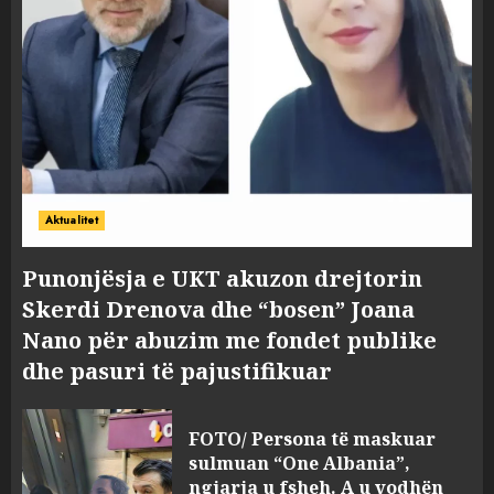
Aktualitet
Punonjësja e UKT akuzon drejtorin
Skerdi Drenova dhe “bosen” Joana
Nano për abuzim me fondet publike
dhe pasuri të pajustifikuar
FOTO/ Persona të maskuar
sulmuan “One Albania”,
ngjarja u fsheh. A u vodhën