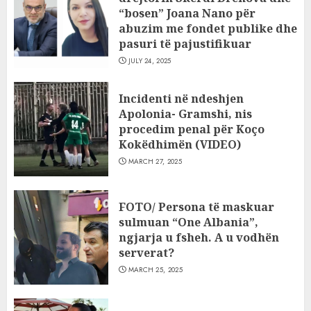
“bosen” Joana Nano për
abuzim me fondet publike dhe
pasuri të pajustifikuar
JULY 24, 2025
Incidenti në ndeshjen
Apolonia- Gramshi, nis
procedim penal për Koço
Kokëdhimën (VIDEO)
MARCH 27, 2025
FOTO/ Persona të maskuar
sulmuan “One Albania”,
ngjarja u fsheh. A u vodhën
serverat?
MARCH 25, 2025