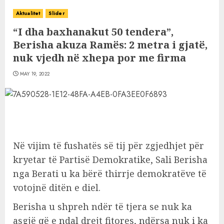
Aktualitet
Slider
“I dha baxhanakut 50 tendera”,
Berisha akuza Ramës: 2 metra i gjatë,
nuk vjedh në xhepa por me firma
MAY 19, 2022
Në vijim të fushatës së tij për zgjedhjet për
kryetar të Partisë Demokratike, Sali Berisha
nga Berati u ka bërë thirrje demokratëve të
votojnë ditën e diel.
Berisha u shpreh ndër të tjera se nuk ka
asgjë që e ndal drejt fitores, ndërsa nuk i ka