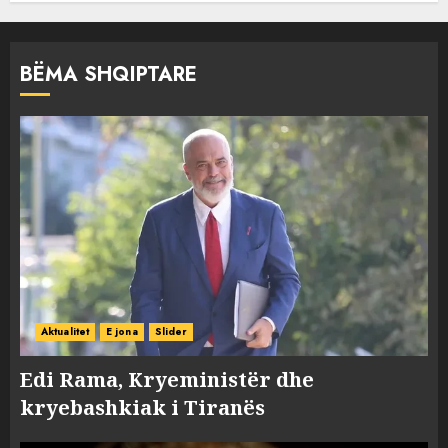
BËMA SHQIPTARE
Aktualitet
E jona
Slider
Edi Rama, Kryeministër dhe
kryebashkiak i Tiranës