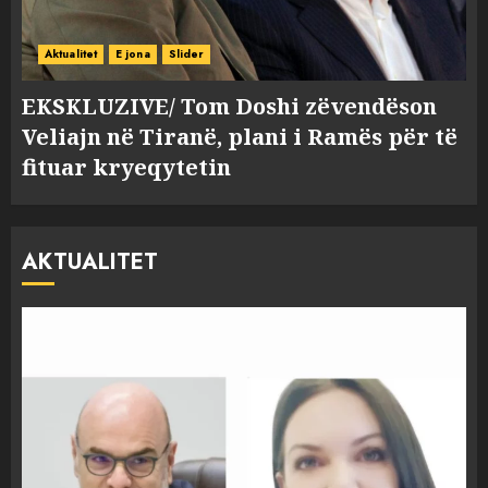
Aktualitet
E jona
Slider
EKSKLUZIVE/ Tom Doshi zëvendëson
Veliajn në Tiranë, plani i Ramës për të
fituar kryeqytetin
AKTUALITET