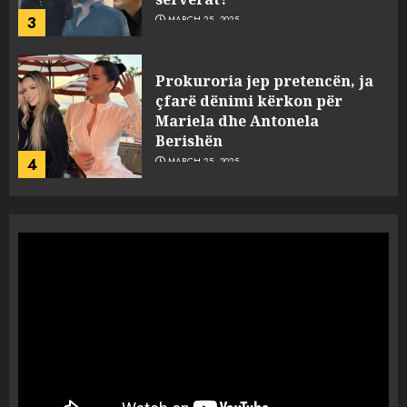
3
MARCH 25, 2025
Prokuroria jep pretencën, ja
çfarë dënimi kërkon për
Mariela dhe Antonela
Berishën
4
MARCH 25, 2025
“Ai që drejtonte makinën më
ngjau me Talo Çelën”,
dëshmia e Nuredin Dumanit
flet për PERSONAT që e
plagosën!
5
MARCH 25, 2025
Punonjësja e UKT akuzon
drejtorin Skerdi Drenova dhe
“bosen” Joana Nano për