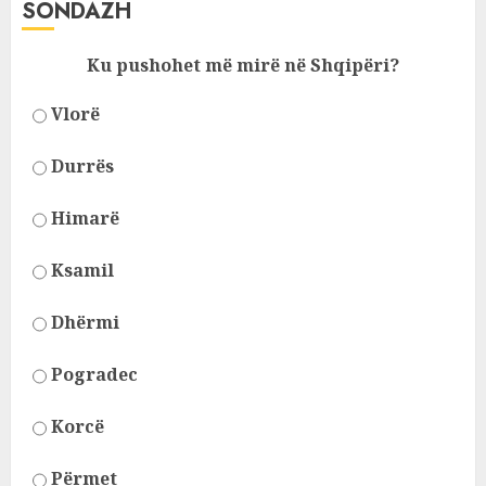
SONDAZH
Ku pushohet më mirë në Shqipëri?
Vlorë
Durrës
Himarë
Ksamil
Dhërmi
Pogradec
Korcë
Përmet