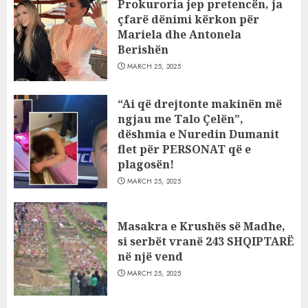
Prokuroria jep pretencën, ja
çfarë dënimi kërkon për
Mariela dhe Antonela
Berishën
MARCH 25, 2025
“Ai që drejtonte makinën më
ngjau me Talo Çelën”,
dëshmia e Nuredin Dumanit
flet për PERSONAT që e
plagosën!
MARCH 25, 2025
Masakra e Krushës së Madhe,
si serbët vranë 243 SHQIPTARË
në një vend
MARCH 25, 2025