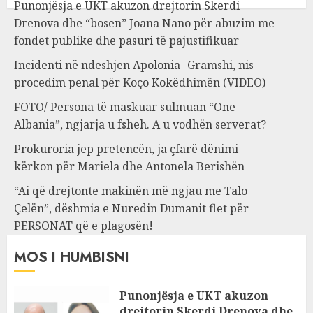
Punonjësja e UKT akuzon drejtorin Skerdi
Drenova dhe “bosen” Joana Nano për abuzim me
fondet publike dhe pasuri të pajustifikuar
Incidenti në ndeshjen Apolonia- Gramshi, nis
procedim penal për Koço Kokëdhimën (VIDEO)
FOTO/ Persona të maskuar sulmuan “One
Albania”, ngjarja u fsheh. A u vodhën serverat?
Prokuroria jep pretencën, ja çfarë dënimi
kërkon për Mariela dhe Antonela Berishën
“Ai që drejtonte makinën më ngjau me Talo
Çelën”, dëshmia e Nuredin Dumanit flet për
PERSONAT që e plagosën!
MOS I HUMBISNI
Punonjësja e UKT akuzon
drejtorin Skerdi Drenova dhe