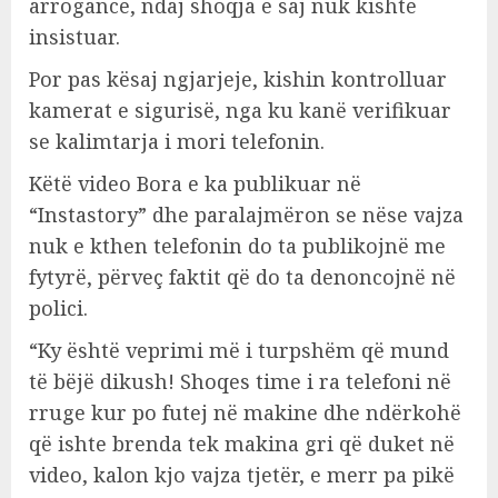
arrogancë, ndaj shoqja e saj nuk kishte
insistuar.
Por pas kësaj ngjarjeje, kishin kontrolluar
kamerat e sigurisë, nga ku kanë verifikuar
se kalimtarja i mori telefonin.
Këtë video Bora e ka publikuar në
“Instastory” dhe paralajmëron se nëse vajza
nuk e kthen telefonin do ta publikojnë me
fytyrë, përveç faktit që do ta denoncojnë në
polici.
“Ky është veprimi më i turpshëm që mund
të bëjë dikush! Shoqes time i ra telefoni në
rruge kur po futej në makine dhe ndërkohë
që ishte brenda tek makina gri që duket në
video, kalon kjo vajza tjetër, e merr pa pikë