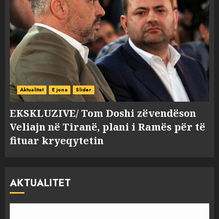
Aktualitet
E jona
Slider
EKSKLUZIVE/ Tom Doshi zëvendëson
Veliajn në Tiranë, plani i Ramës për të
fituar kryeqytetin
AKTUALITET