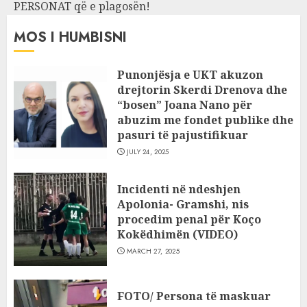
PERSONAT që e plagosën!
MOS I HUMBISNI
Punonjësja e UKT akuzon
drejtorin Skerdi Drenova dhe
“bosen” Joana Nano për
abuzim me fondet publike dhe
pasuri të pajustifikuar
JULY 24, 2025
Incidenti në ndeshjen
Apolonia- Gramshi, nis
procedim penal për Koço
Kokëdhimën (VIDEO)
MARCH 27, 2025
FOTO/ Persona të maskuar