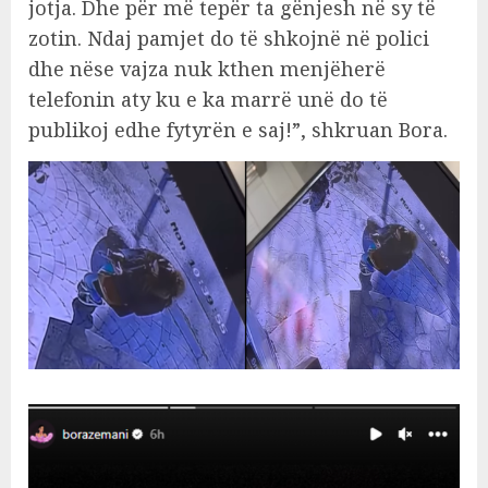
jotja. Dhe për më tepër ta gënjesh në sy të
zotin. Ndaj pamjet do të shkojnë në polici
dhe nëse vajza nuk kthen menjëherë
telefonin aty ku e ka marrë unë do të
publikoj edhe fytyrën e saj!”, shkruan Bora.