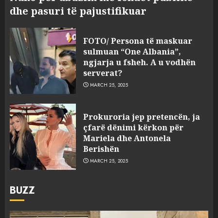
dhe pasuri të pajustifikuar
FOTO/ Persona të maskuar
sulmuan “One Albania”,
ngjarja u fsheh. A u vodhën
serverat?
MARCH 25, 2025
Prokuroria jep pretencën, ja
çfarë dënimi kërkon për
Mariela dhe Antonela
Berishën
MARCH 25, 2025
BUZZ