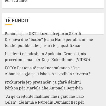
Polls Archive
TË FUNDIT
Punonjësja e UKT akuzon drejtorin Skerdi
Drenova dhe “bosen” Joana Nano për abuzim me
fondet publike dhe pasuri të pajustifikuar
Incidenti në ndeshjen Apolonia- Gramshi, nis
procedim penal për Koço Kokëdhimën (VIDEO)
FOTO/ Persona të maskuar sulmuan “One
Albania”, ngjarja u fsheh. A u vodhën serverat?
Prokuroria jep pretencën, ja çfarë dënimi
kërkon për Mariela dhe Antonela Berishën
“Ai që drejtonte makinën më ngjau me Talo
Çelën”, dëshmia e Nuredin Dumanit flet për