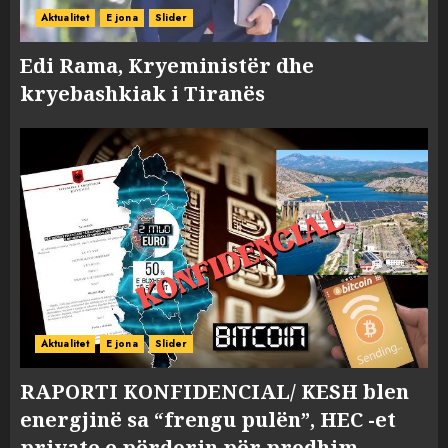
Aktualitet
E jona
Slider
Edi Rama, Kryeministër dhe
kryebashkiak i Tiranës
Aktualitet
E jona
Slider
RAPORTI KONFIDENCIAL/ KESH blen
energjinë sa “frengu pulën”, HEC -et
private e përdorin për prodhim