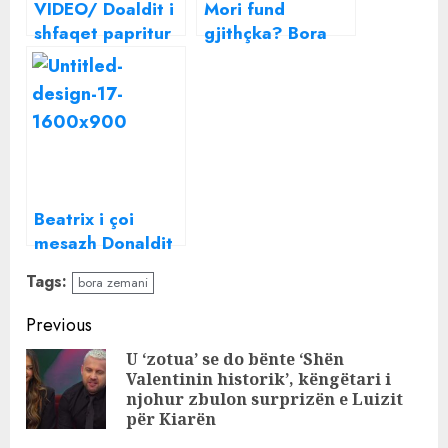
VIDEO/ Doaldit i
Mori fund
shfaqet papritur
gjithçka? Bora
“Bora Zemani”
Zemani bën
në koncert
veprimin e
Zvicër, video që
papritur ndaj
po thyen rrjetin,
nënës së Donald
ja reagimi i tij
Veshajt pas
tentativave të
aktorit për
Beatrix i çoi
ribashkim
mesazh Donaldit
live mbrëmë, ky
Tags:
bora zemani
ishte reagimi i
shoqes së Bora
Continue
Previous
Zemanit
Reading
U ‘zotua’ se do bënte ‘Shën
Valentinin historik’, këngëtari i
Pre
njohur zbulon surprizën e Luizit
pos
për Kiarën