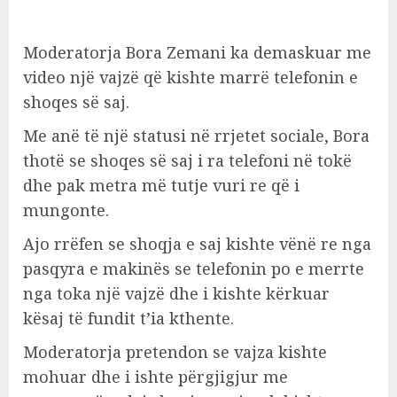
Moderatorja Bora Zemani ka demaskuar me
video një vajzë që kishte marrë telefonin e
shoqes së saj.
Me anë të një statusi në rrjetet sociale, Bora
thotë se shoqes së saj i ra telefoni në tokë
dhe pak metra më tutje vuri re që i
mungonte.
Ajo rrëfen se shoqja e saj kishte vënë re nga
pasqyra e makinës se telefonin po e merrte
nga toka një vajzë dhe i kishte kërkuar
kësaj të fundit t’ia kthente.
Moderatorja pretendon se vajza kishte
mohuar dhe i ishte përgjigjur me