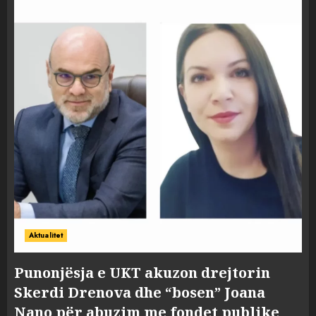
Aktualitet
Punonjësja e UKT akuzon drejtorin
Skerdi Drenova dhe “bosen” Joana
Nano për abuzim me fondet publike