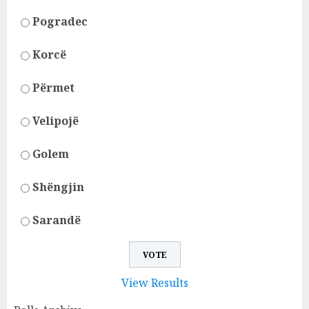
Pogradec
Korcë
Përmet
Velipojë
Golem
Shëngjin
Sarandë
View Results