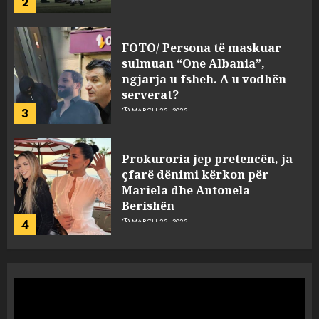
2
FOTO/ Persona të maskuar
sulmuan “One Albania”,
ngjarja u fsheh. A u vodhën
serverat?
3
MARCH 25, 2025
Prokuroria jep pretencën, ja
çfarë dënimi kërkon për
Mariela dhe Antonela
Berishën
4
MARCH 25, 2025
“Ai që drejtonte makinën më
ngjau me Talo Çelën”,
dëshmia e Nuredin Dumanit
flet për PERSONAT që e