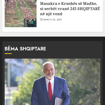
Masakra e Krushës së Madhe,
si serbët vranë 243 SHQIPTARË
në një vend
MARCH 25, 2025
BËMA SHQIPTARE