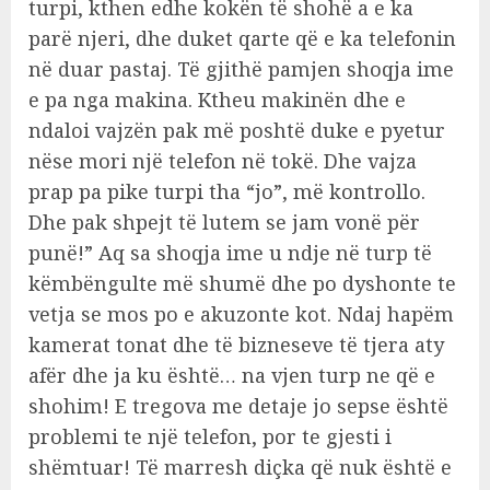
turpi, kthen edhe kokën të shohë a e ka
parë njeri, dhe duket qarte që e ka telefonin
në duar pastaj. Të gjithë pamjen shoqja ime
e pa nga makina. Ktheu makinën dhe e
ndaloi vajzën pak më poshtë duke e pyetur
nëse mori një telefon në tokë. Dhe vajza
prap pa pike turpi tha “jo”, më kontrollo.
Dhe pak shpejt të lutem se jam vonë për
punë!” Aq sa shoqja ime u ndje në turp të
këmbëngulte më shumë dhe po dyshonte te
vetja se mos po e akuzonte kot. Ndaj hapëm
kamerat tonat dhe të bizneseve të tjera aty
afër dhe ja ku është… na vjen turp ne që e
shohim! E tregova me detaje jo sepse është
problemi te një telefon, por te gjesti i
shëmtuar! Të marresh diçka që nuk është e