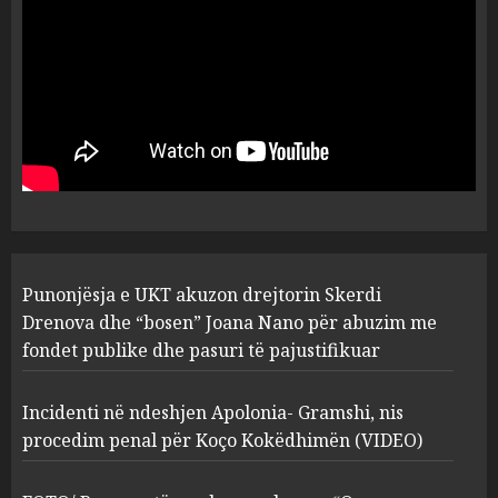
plagosën!
5
MARCH 25, 2025
Punonjësja e UKT akuzon
drejtorin Skerdi Drenova dhe
“bosen” Joana Nano për
abuzim me fondet publike dhe
pasuri të pajustifikuar
1
JULY 24, 2025
Incidenti në ndeshjen
Punonjësja e UKT akuzon drejtorin Skerdi
Apolonia- Gramshi, nis
procedim penal për Koço
Drenova dhe “bosen” Joana Nano për abuzim me
Kokëdhimën (VIDEO)
fondet publike dhe pasuri të pajustifikuar
2
MARCH 27, 2025
Incidenti në ndeshjen Apolonia- Gramshi, nis
procedim penal për Koço Kokëdhimën (VIDEO)
FOTO/ Persona të maskuar
sulmuan “One Albania”,
ngjarja u fsheh. A u vodhën