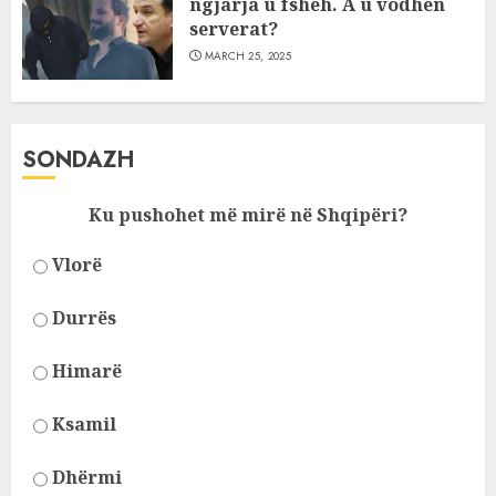
ngjarja u fsheh. A u vodhën
serverat?
MARCH 25, 2025
SONDAZH
Ku pushohet më mirë në Shqipëri?
Vlorë
Durrës
Himarë
Ksamil
Dhërmi