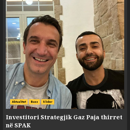
Aktualitet
Buzz
Slider
Investitori Strategjik Gaz Paja thirret
në SPAK