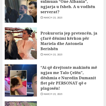
sulmuan “One Albania”,
ngjarja u fsheh. A u vodhën
serverat?
MARCH 25, 2025
Prokuroria jep pretencën, ja
çfarë dënimi kërkon për
Mariela dhe Antonela
Berishën
MARCH 25, 2025
“Ai që drejtonte makinën më
ngjau me Talo Çelën”,
dëshmia e Nuredin Dumanit
flet për PERSONAT që e
plagosën!
MARCH 25, 2025