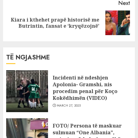
Next
Kiara i kthehet prapë historisë me
Next
Butrintin, fansat e ‘kryqëzojnë’
post:
TË NGJASHME
Incidenti në ndeshjen
Apolonia- Gramshi, nis
procedim penal për Koço
Kokëdhimën (VIDEO)
MARCH 27, 2025
FOTO/ Persona të maskuar
sulmuan “One Albania”,