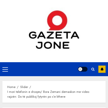
Skip
to
content
Primary
Menu
Home
Slider
I mori telefonin e shoqes/ Bora Zemani demaskon me video
vajzën: Do të publikoj fytyrën po s’e ktheve