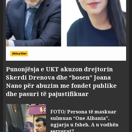
Aktualitet
Punonjësja e UKT akuzon drejtorin
Skerdi Drenova dhe “bosen” Joana
Nano për abuzim me fondet publike
dhe pasuri të pajustifikuar
FOTO/ Persona të maskuar
sulmuan “One Albania”,
ngjarja u fsheh. A u vodhën
serverat?