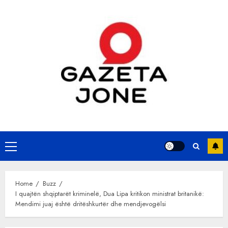
Skip
to
content
Primary
Menu
Home
Buzz
I quajtën shqiptarët kriminelë, Dua Lipa kritikon ministrat britanikë:
Mendimi juaj është dritëshkurtër dhe mendjevogëlsi