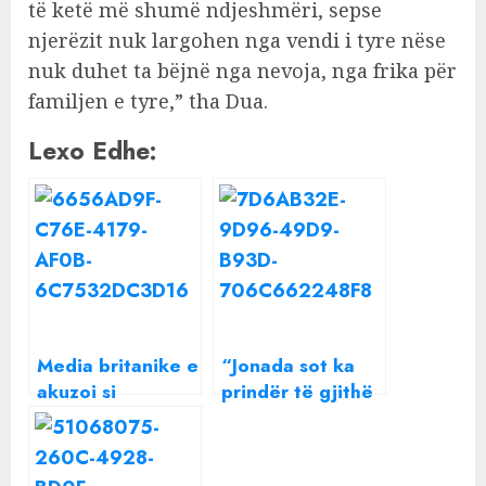
të ketë më shumë ndjeshmëri, sepse
njerëzit nuk largohen nga vendi i tyre nëse
nuk duhet ta bëjnë nga nevoja, nga frika për
familjen e tyre,” tha Dua.
Lexo Edhe:
Media britanike e
“Jonada sot ka
akuzoi si
prindër të gjithë
bashkëpunëtore
shqiptarët”, i
të bandave,
afërmi i 7-
reagon blogerja
vjeçares: Ajo