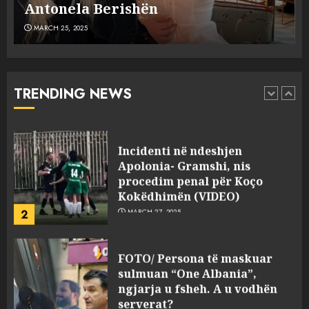
MARCH 25, 2025
plagosën!
MARCH 25, 2025
Punonjësja e UKT akuzon
drejtorin Skerdi Drenova dhe
“bosen” Joana Nano për
abuzim me fondet publike dhe
TRENDING NEWS
pasuri të pajustifikuar
1
JULY 24, 2025
Incidenti në ndeshjen
Apolonia- Gramshi, nis
procedim penal për Koço
Kokëdhimën (VIDEO)
2
MARCH 27, 2025
FOTO/ Persona të maskuar
sulmuan “One Albania”,
ngjarja u fsheh. A u vodhën
serverat?