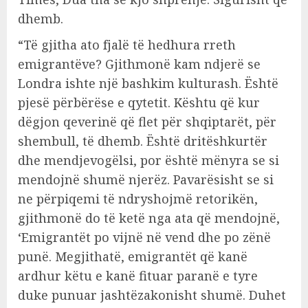
dhemb.
“Të gjitha ato fjalë të hedhura rreth
emigrantëve? Gjithmonë kam ndjerë se
Londra ishte një bashkim kulturash. Është
pjesë përbërëse e qytetit. Kështu që kur
dëgjon qeverinë që flet për shqiptarët, për
shembull, të dhemb. Është dritëshkurtër
dhe mendjevogëlsi, por është mënyra se si
mendojnë shumë njerëz. Pavarësisht se si
ne përpiqemi të ndryshojmë retorikën,
gjithmonë do të ketë nga ata që mendojnë,
‘Emigrantët po vijnë në vend dhe po zënë
punë. Megjithatë, emigrantët që kanë
ardhur këtu e kanë fituar paranë e tyre
duke punuar jashtëzakonisht shumë. Duhet