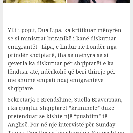
Ylli i popit, Dua Lipa, ka kritikuar mënyrën
se si ministrat britanikë i kanë diskutuar
emigrantët. Lipa, e lindur në Londër nga
prindër shqiptarë, tha se mënyra se si
qeveria ka diskutuar për shqiptarët e ka
lënduar atë, ndërkohë që bëri thirrje për
më shumë empati ndaj emigrantëve
shqiptarë.
Sekretarja e Brendshme, Suella Braverman,
i ka quajtur shqiptarët “kriminelë” duke
pretenduar se kishte një “pushtim” të
Anglisë. Por në një intervistë për Sunday
Times, Dua tha se kjo shprehje: Sigurisht që