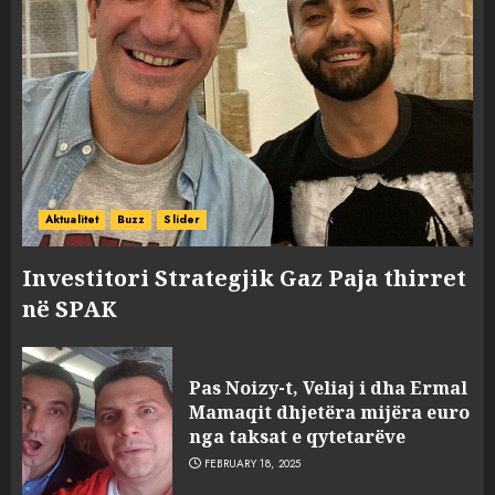
Aktualitet
Buzz
Slider
Investitori Strategjik Gaz Paja thirret
në SPAK
Pas Noizy-t, Veliaj i dha Ermal
Mamaqit dhjetëra mijëra euro
nga taksat e qytetarëve
FEBRUARY 18, 2025