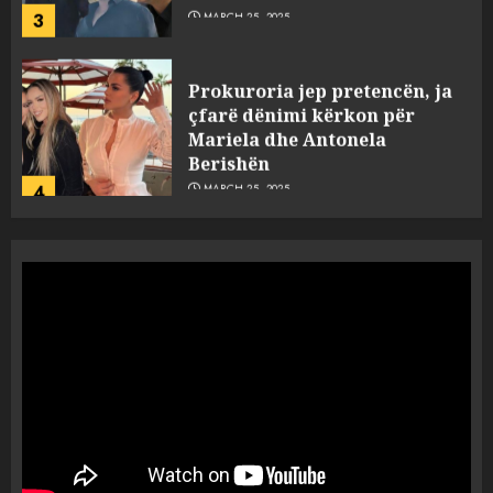
3
MARCH 25, 2025
Prokuroria jep pretencën, ja
çfarë dënimi kërkon për
Mariela dhe Antonela
Berishën
4
MARCH 25, 2025
“Ai që drejtonte makinën më
ngjau me Talo Çelën”,
dëshmia e Nuredin Dumanit
flet për PERSONAT që e
plagosën!
5
MARCH 25, 2025
Punonjësja e UKT akuzon
drejtorin Skerdi Drenova dhe
“bosen” Joana Nano për