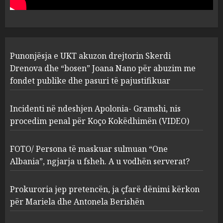
abuzim me fondet publike dhe
pasuri të pajustifikuar
1
JULY 24, 2025
Incidenti në ndeshjen
Punonjësja e UKT akuzon drejtorin Skerdi
Apolonia- Gramshi, nis
procedim penal për Koço
Drenova dhe “bosen” Joana Nano për abuzim me
Kokëdhimën (VIDEO)
fondet publike dhe pasuri të pajustifikuar
2
MARCH 27, 2025
Incidenti në ndeshjen Apolonia- Gramshi, nis
procedim penal për Koço Kokëdhimën (VIDEO)
FOTO/ Persona të maskuar
sulmuan “One Albania”,
ngjarja u fsheh. A u vodhën
FOTO/ Persona të maskuar sulmuan “One
serverat?
Albania”, ngjarja u fsheh. A u vodhën serverat?
3
MARCH 25, 2025
Prokuroria jep pretencën, ja çfarë dënimi kërkon
Prokuroria jep pretencën, ja
për Mariela dhe Antonela Berishën
çfarë dënimi kërkon për
Mariela dhe Antonela