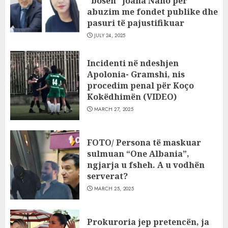
“bosen” Joana Nano për
abuzim me fondet publike dhe
pasuri të pajustifikuar
JULY 24, 2025
Incidenti në ndeshjen
Apolonia- Gramshi, nis
procedim penal për Koço
Kokëdhimën (VIDEO)
MARCH 27, 2025
FOTO/ Persona të maskuar
sulmuan “One Albania”,
ngjarja u fsheh. A u vodhën
serverat?
MARCH 25, 2025
Prokuroria jep pretencën, ja