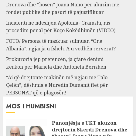
Drenova dhe “bosen” Joana Nano për abuzim me
fondet publike dhe pasuri të pajustifikuar
Incidenti në ndeshjen Apolonia- Gramshi, nis
procedim penal për Koço Kokëdhimën (VIDEO)
FOTO/ Persona të maskuar sulmuan “One
Albania”, ngjarja u fsheh. A u vodhën serverat?
Prokuroria jep pretencën, ja çfarë dënimi
kërkon për Mariela dhe Antonela Berishën
“Ai që drejtonte makinën më ngjau me Talo
Çelën”, dëshmia e Nuredin Dumanit flet për
PERSONAT që e plagosën!
MOS I HUMBISNI
Punonjësja e UKT akuzon
drejtorin Skerdi Drenova dhe