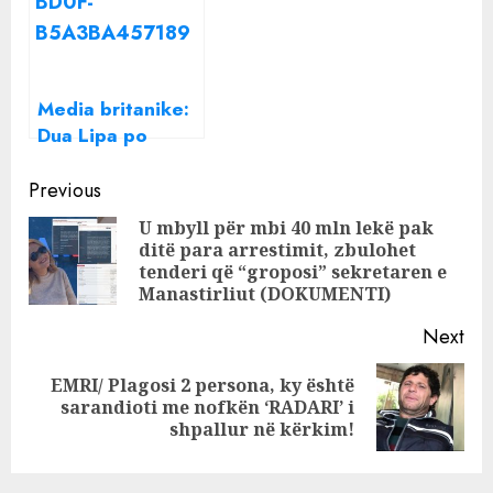
shqiptare: S’jam
është amaneti
kriminele, ja
juaj, mos prisni
arsyeja
t’ju vdesë një i
afërm…
Media britanike:
Dua Lipa po
ndërton një
Continue
rezidencë miliona
Previous
dollarëshe në
Reading
U mbyll për mbi 40 mln lekë pak
Sarandë
ditë para arrestimit, zbulohet
Pre
tenderi që “groposi” sekretaren e
pos
Manastirliut (DOKUMENTI)
Next
EMRI/ Plagosi 2 persona, ky është
Next
sarandioti me nofkën ‘RADARI’ i
post:
shpallur në kërkim!