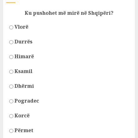
Ku pushohet më mirë në Shqipëri?
Vlorë
Durrës
Himarë
Ksamil
Dhërmi
Pogradec
Korcë
Përmet