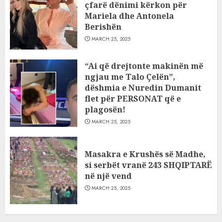
çfarë dënimi kërkon për
Mariela dhe Antonela
Berishën
MARCH 25, 2025
“Ai që drejtonte makinën më
ngjau me Talo Çelën”,
dëshmia e Nuredin Dumanit
flet për PERSONAT që e
plagosën!
MARCH 25, 2025
Masakra e Krushës së Madhe,
si serbët vranë 243 SHQIPTARË
në një vend
MARCH 25, 2025