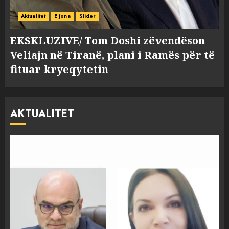
Aktualitet
E jona
Slider
EKSKLUZIVE/ Tom Doshi zëvendëson
Veliajn në Tiranë, plani i Ramës për të
fituar kryeqytetin
AKTUALITET