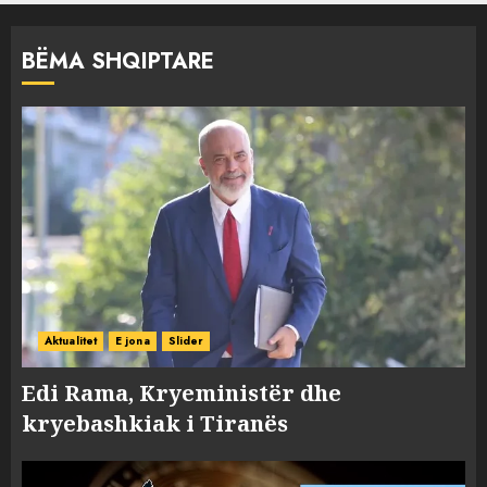
BËMA SHQIPTARE
Aktualitet
E jona
Slider
Edi Rama, Kryeministër dhe
kryebashkiak i Tiranës