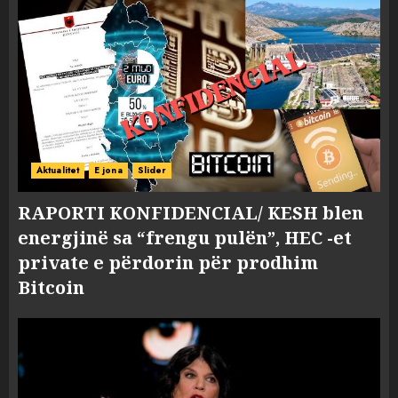
Aktualitet
E jona
Slider
RAPORTI KONFIDENCIAL/ KESH blen
energjinë sa “frengu pulën”, HEC -et
private e përdorin për prodhim
Bitcoin