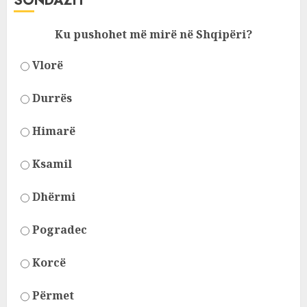
SONDAZH
Ku pushohet më mirë në Shqipëri?
Vlorë
Durrës
Himarë
Ksamil
Dhërmi
Pogradec
Korcë
Përmet