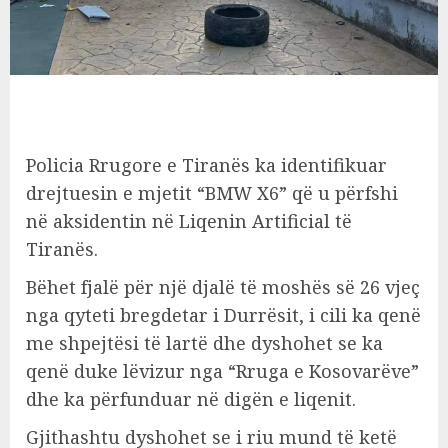
Policia Rrugore e Tiranës ka identifikuar
drejtuesin e mjetit “BMW X6” që u përfshi
në aksidentin në Liqenin Artificial të
Tiranës.
Bëhet fjalë për një djalë të moshës së 26 vjeç
nga qyteti bregdetar i Durrësit, i cili ka qenë
me shpejtësi të lartë dhe dyshohet se ka
qenë duke lëvizur nga “Rruga e Kosovarëve”
dhe ka përfunduar në digën e liqenit.
Gjithashtu dyshohet se i riu mund të ketë