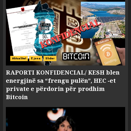
Aktualitet
E jona
Slider
RAPORTI KONFIDENCIAL/ KESH blen
energjinë sa “frengu pulën”, HEC -et
private e përdorin për prodhim
Bitcoin