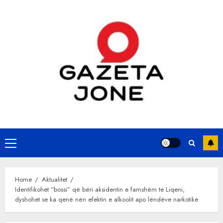
Skip
to
content
Primary
Menu
Home
Aktualitet
Identifikohet “bossi” që bëri aksidentin e famshëm te Liqeni,
dyshohet se ka qenë nën efektin e alkoolit apo lëndëve narkotike