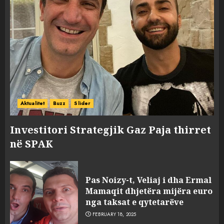
Aktualitet
Buzz
Slider
Investitori Strategjik Gaz Paja thirret
në SPAK
Pas Noizy-t, Veliaj i dha Ermal
Mamaqit dhjetëra mijëra euro
nga taksat e qytetarëve
FEBRUARY 18, 2025