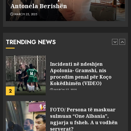
MARCH 25, 2025
plagosën!
MARCH 25, 2025
Punonjësja e UKT akuzon
drejtorin Skerdi Drenova dhe
“bosen” Joana Nano për
abuzim me fondet publike dhe
TRENDING NEWS
pasuri të pajustifikuar
1
JULY 24, 2025
Incidenti në ndeshjen
Apolonia- Gramshi, nis
procedim penal për Koço
Kokëdhimën (VIDEO)
2
MARCH 27, 2025
FOTO/ Persona të maskuar
sulmuan “One Albania”,
ngjarja u fsheh. A u vodhën
serverat?