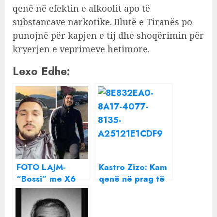
qenë në efektin e alkoolit apo të
substancave narkotike. Blutë e Tiranës po
punojnë për kapjen e tij dhe shoqërimin për
kryerjen e veprimeve hetimore.
Lexo Edhe:
FOTO LAJM-
Kastro Zizo: Kam
“Bossi” me X6
qenë në prag të
kush është Eldi
vdekjes nga
Allushi që u
abuzimi me pijen
përplas me
dhe lëndët