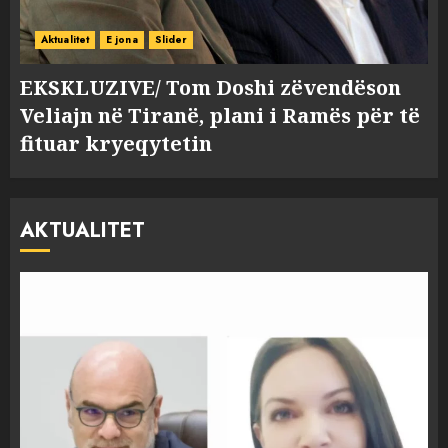
Aktualitet
E jona
Slider
EKSKLUZIVE/ Tom Doshi zëvendëson
Veliajn në Tiranë, plani i Ramës për të
fituar kryeqytetin
AKTUALITET