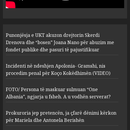
abuzim me fondet publike dhe
pasuri të pajustifikuar
1
JULY 24, 2025
Incidenti në ndeshjen
Punonjësja e UKT akuzon drejtorin Skerdi
Apolonia- Gramshi, nis
procedim penal për Koço
Drenova dhe “bosen” Joana Nano për abuzim me
Kokëdhimën (VIDEO)
fondet publike dhe pasuri të pajustifikuar
2
MARCH 27, 2025
Incidenti në ndeshjen Apolonia- Gramshi, nis
procedim penal për Koço Kokëdhimën (VIDEO)
FOTO/ Persona të maskuar
sulmuan “One Albania”,
ngjarja u fsheh. A u vodhën
FOTO/ Persona të maskuar sulmuan “One
serverat?
Albania”, ngjarja u fsheh. A u vodhën serverat?
3
MARCH 25, 2025
Prokuroria jep pretencën, ja çfarë dënimi kërkon
Prokuroria jep pretencën, ja
për Mariela dhe Antonela Berishën
çfarë dënimi kërkon për