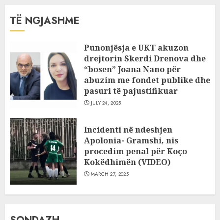
TË NGJASHME
Punonjësja e UKT akuzon
drejtorin Skerdi Drenova dhe
“bosen” Joana Nano për
abuzim me fondet publike dhe
pasuri të pajustifikuar
JULY 24, 2025
Incidenti në ndeshjen
Apolonia- Gramshi, nis
procedim penal për Koço
Kokëdhimën (VIDEO)
MARCH 27, 2025