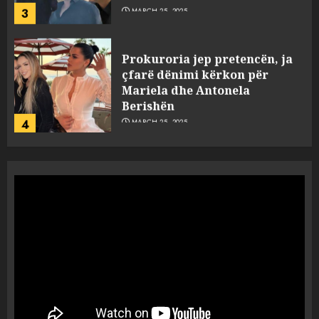
3
MARCH 25, 2025
Prokuroria jep pretencën, ja
çfarë dënimi kërkon për
Mariela dhe Antonela
Berishën
4
MARCH 25, 2025
“Ai që drejtonte makinën më
ngjau me Talo Çelën”,
dëshmia e Nuredin Dumanit
flet për PERSONAT që e
plagosën!
5
MARCH 25, 2025
Punonjësja e UKT akuzon
drejtorin Skerdi Drenova dhe
“bosen” Joana Nano për