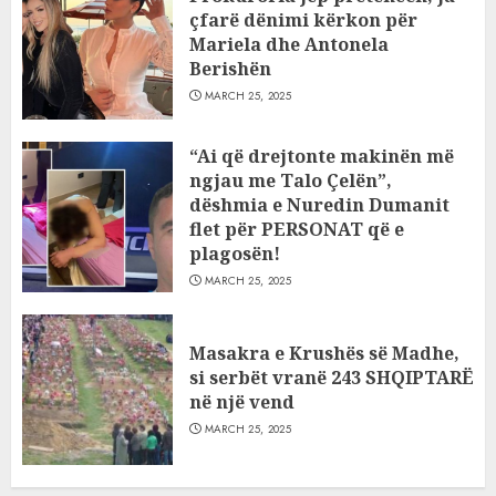
çfarë dënimi kërkon për
Mariela dhe Antonela
Berishën
MARCH 25, 2025
“Ai që drejtonte makinën më
ngjau me Talo Çelën”,
dëshmia e Nuredin Dumanit
flet për PERSONAT që e
plagosën!
MARCH 25, 2025
Masakra e Krushës së Madhe,
si serbët vranë 243 SHQIPTARË
në një vend
MARCH 25, 2025