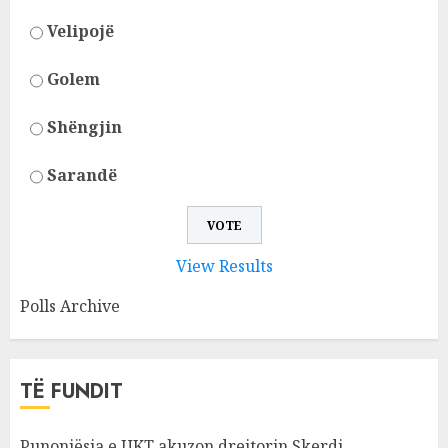
Velipojë
Golem
Shëngjin
Sarandë
View Results
Polls Archive
TË FUNDIT
Punonjësja e UKT akuzon drejtorin Skerdi