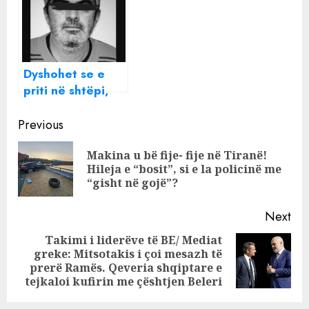
makinë te liqeni
narkotike
Dyshohet se e
priti në shtëpi,
identifikohet
Continue
vrasësi i 51-
Previous
vjeçarit shqiptar
Reading
Makina u bë fije- fije në Tiranë!
në Greqi
Pre
Hileja e “bosit”, si e la policinë me
pos
“gisht në gojë”?
Next
Takimi i liderëve të BE/ Mediat
greke: Mitsotakis i çoi mesazh të
Next
prerë Ramës. Qeveria shqiptare e
post:
tejkaloi kufirin me çështjen Beleri