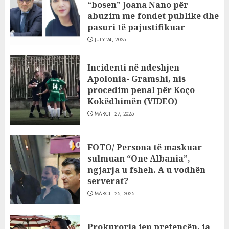
“bosen” Joana Nano për
abuzim me fondet publike dhe
pasuri të pajustifikuar
JULY 24, 2025
Incidenti në ndeshjen
Apolonia- Gramshi, nis
procedim penal për Koço
Kokëdhimën (VIDEO)
MARCH 27, 2025
FOTO/ Persona të maskuar
sulmuan “One Albania”,
ngjarja u fsheh. A u vodhën
serverat?
MARCH 25, 2025
Prokuroria jep pretencën, ja