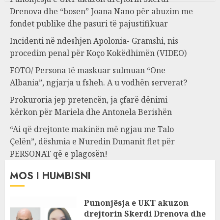
Drenova dhe “bosen” Joana Nano për abuzim me
fondet publike dhe pasuri të pajustifikuar
Incidenti në ndeshjen Apolonia- Gramshi, nis
procedim penal për Koço Kokëdhimën (VIDEO)
FOTO/ Persona të maskuar sulmuan “One
Albania”, ngjarja u fsheh. A u vodhën serverat?
Prokuroria jep pretencën, ja çfarë dënimi
kërkon për Mariela dhe Antonela Berishën
“Ai që drejtonte makinën më ngjau me Talo
Çelën”, dëshmia e Nuredin Dumanit flet për
PERSONAT që e plagosën!
MOS I HUMBISNI
Punonjësja e UKT akuzon
drejtorin Skerdi Drenova dhe