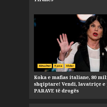
Aktualitet
E jona
Slider
Koka e mafias italiane, 80 mi
shqiptare! Vendi, lavatriçe e
PARAVE të drogës