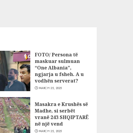
FOTO/ Persona të
maskuar sulmuan
“One Albania”,
ngjarja u fsheh. A u
vodhën serverat?
MARCH 25, 2025
Masakra e Krushës së
Madhe, si serbët
vranë 243 SHQIPTARË
në një vend
MARCH 25, 2025