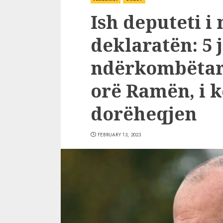
Ish deputeti i
deklaratën: 5 
ndërkombëtarë
orë Ramën, i 
dorëheqjen
FEBRUARY 13, 2023