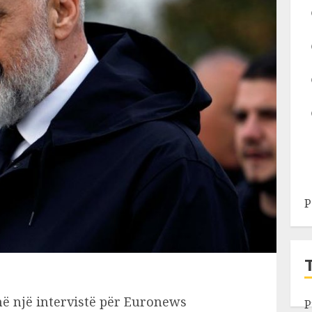
P
në një intervistë për Euronews
P