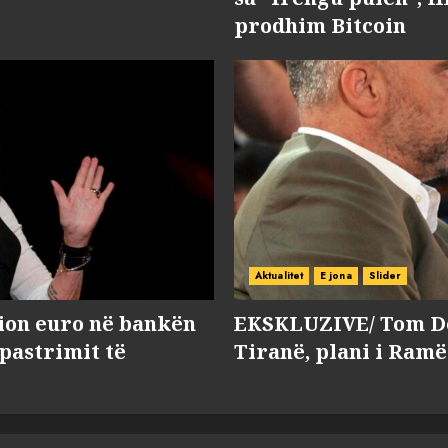
prodhim Bitcoin
Aktualitet
E jona
Slider
lion euro në bankën
EKSKLUZIVE/ Tom Do
 pastrimit të
Tiranë, plani i Ramë