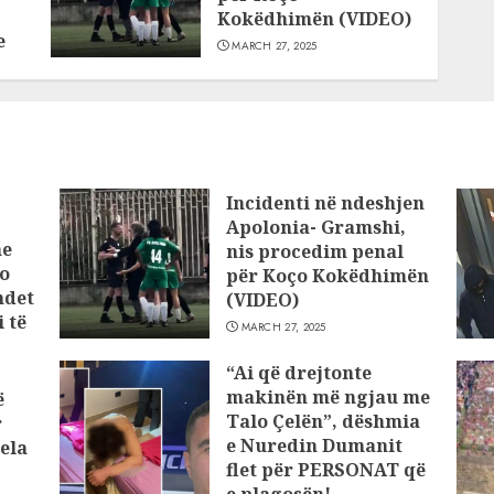
Kokëdhimën (VIDEO)
e
MARCH 27, 2025
Incidenti në ndeshjen
Apolonia- Gramshi,
he
nis procedim penal
o
për Koço Kokëdhimën
ndet
(VIDEO)
 të
MARCH 27, 2025
“Ai që drejtonte
makinën më ngjau me
ë
Talo Çelën”, dëshmia
r
e Nuredin Dumanit
ela
flet për PERSONAT që
e plagosën!