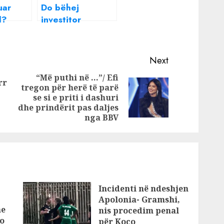
uar
Do bëhej
l?
investitor
 PD
strategjik në
hin!
Shqipëri? Babai i
Nuk
Naim Murselit: Ka
Next
një
takuar Edi
“Më puthi në …”/ Efi
or…
Ramën!
rr
tregon për herë të parë
Previous
Next
se si e priti i dashuri
post:
post:
dhe prindërit pas daljes
nga BBV
Incidenti në ndeshjen
Apolonia- Gramshi,
he
nis procedim penal
o
për Koço