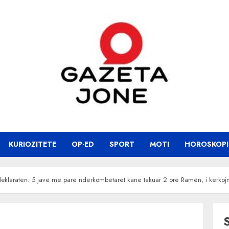
KURIOZITETE
OP-ED
SPORT
MOTI
HOROSKOPI
me deklaratën: 5 javë më parë ndërkombëtarët kanë takuar 2 orë Ramën, i kërko