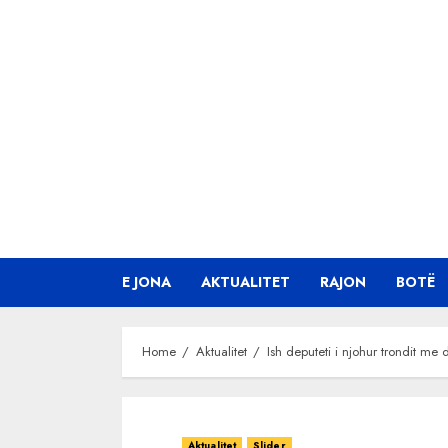
Skip
to
content
E JONA
AKTUALITET
RAJON
BOTË
Home
Aktualitet
Ish deputeti i njohur trondit 
Aktualitet
Slider