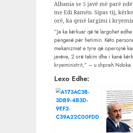
Albania se 5 javë më parë nd
me Edi Ramën. Sipas tij, kërke
orë, ka qenë largimi i kryemin
“Ja ka kërkuar që të largohet edhe
pengesë për hetimin. Këto person
mekanizmat e tyre që operojnë kan
javëve, 2 orë takim dhe i kanë kërk
kryeministrit,” – u shpreh Ndoka.
Lexo Edhe: