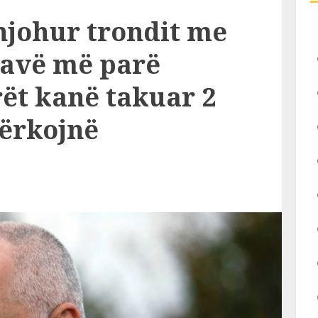
 njohur trondit me
javë më parë
t kanë takuar 2
kërkojnë