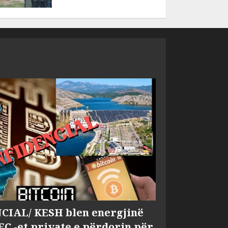
IAL/ KESH blen energjinë
EC -et private e përdorin për