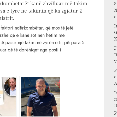
ërkombëtarët kanë zhvilluar një takim
S
N
sa e tyre në takimin që ka zgjatur 2
d
istrit.
I
 faktori ndërkombëtar, që mos të jetë
G
azhe që e kanë sot nën hetim me
K
ë pasur një takim në zyrën e tij përpara 5
F
uar që të dorëhiqet nga posti i
“
v
P
d
A
“
m
D
p