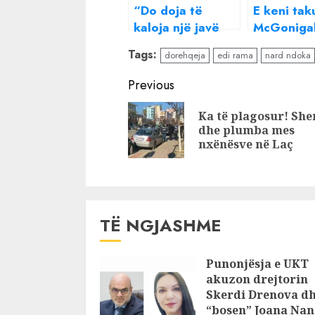
“Do doja të
E keni tak
kaloja një javë
McGoniga
me gjithë ish-të
Deputeti i
Tags:
dorehqeja
edi rama
nard ndoka
dashurit e mi”/
pyet Peles
Moderatorja e
Ministri: 
Continue
Previous
njohur habit me
është ndo
Reading
deklaratën: Kam
mëkat, p
Ka të plagosur! She
tentuar…
dhe plumba mes
nxënësve në Laç
TË NGJASHME
Punonjësja e UKT
akuzon drejtorin
Skerdi Drenova d
“bosen” Joana Nan