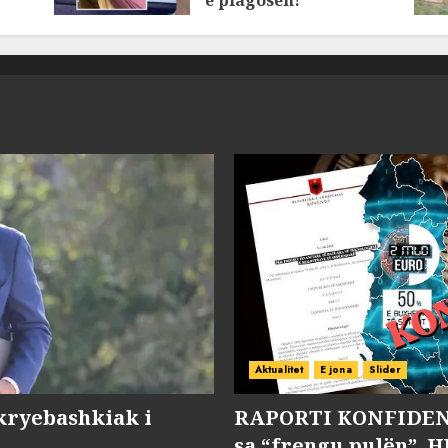
MARCH 25, 2025
Aktualitet
E jona
Slider
kryebashkiak i
RAPORTI KONFIDENC
sa “frengu pulën”, H