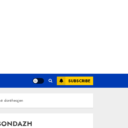
SUBSCRIBE
jnë dorëheqjen
SONDAZH