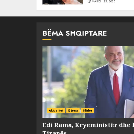
MARCH 25, 2025
BËMA SHQIPTARE
Aktualitet
E jona
Slider
Edi Rama, Kryeministër dhe 
Tiranës