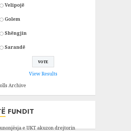
Velipojë
Golem
Shëngjin
Sarandë
View Results
olls Archive
TË FUNDIT
unonjësja e UKT akuzon drejtorin