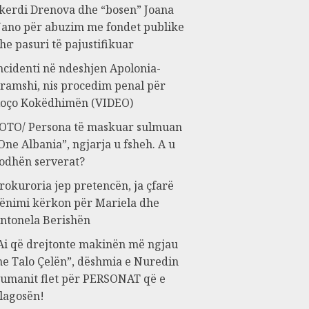
kerdi Drenova dhe “bosen” Joana
ano për abuzim me fondet publike
he pasuri të pajustifikuar
ncidenti në ndeshjen Apolonia-
ramshi, nis procedim penal për
oço Kokëdhimën (VIDEO)
OTO/ Persona të maskuar sulmuan
One Albania”, ngjarja u fsheh. A u
odhën serverat?
rokuroria jep pretencën, ja çfarë
ënimi kërkon për Mariela dhe
ntonela Berishën
Ai që drejtonte makinën më ngjau
e Talo Çelën”, dëshmia e Nuredin
umanit flet për PERSONAT që e
lagosën!