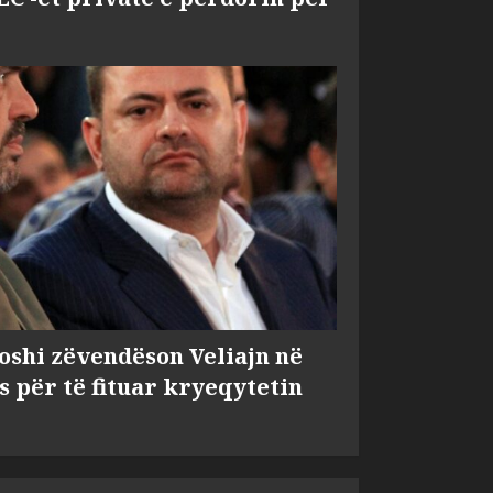
shi zëvendëson Veliajn në
s për të fituar kryeqytetin