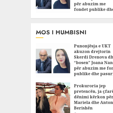
për abuzim me
fondet publike dh
pasuri të
pajustifikuar
JULY 24, 2025
MOS I HUMBISNI
Punonjësja e UKT
akuzon drejtorin
Skerdi Drenova d
“bosen” Joana Nan
për abuzim me fo
publike dhe pasuri
pajustifikuar
Prokuroria jep
JULY 24, 2025
pretencën, ja çfar
dënimi kërkon pë
Mariela dhe Anton
Berishën