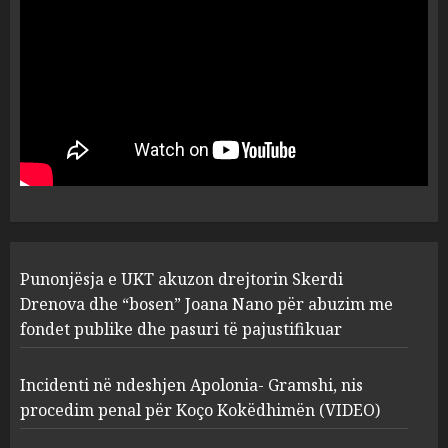
flet për PERSONAT që e
plagosën!
5
MARCH 25, 2025
Punonjësja e UKT akuzon
drejtorin Skerdi Drenova dhe
“bosen” Joana Nano për
abuzim me fondet publike dhe
pasuri të pajustifikuar
1
JULY 24, 2025
Incidenti në ndeshjen
Punonjësja e UKT akuzon drejtorin Skerdi
Apolonia- Gramshi, nis
procedim penal për Koço
Drenova dhe “bosen” Joana Nano për abuzim me
Kokëdhimën (VIDEO)
fondet publike dhe pasuri të pajustifikuar
2
MARCH 27, 2025
Incidenti në ndeshjen Apolonia- Gramshi, nis
procedim penal për Koço Kokëdhimën (VIDEO)
FOTO/ Persona të maskuar
sulmuan “One Albania”,