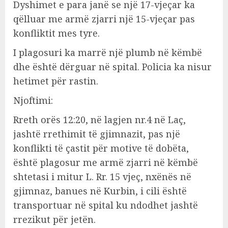
Dyshimet e para janë se një 17-vjeçar ka
qëlluar me armë zjarri një 15-vjeçar pas
konfliktit mes tyre.
I plagosuri ka marrë një plumb në këmbë
dhe është dërguar në spital. Policia ka nisur
hetimet për rastin.
Njoftimi:
Rreth orës 12:20, në lagjen nr.4 në Laç,
jashtë rrethimit të gjimnazit, pas një
konflikti të çastit për motive të dobëta,
është plagosur me armë zjarri në këmbë
shtetasi i mitur L. Rr. 15 vjeç, nxënës në
gjimnaz, banues në Kurbin, i cili është
transportuar në spital ku ndodhet jashtë
rrezikut për jetën.