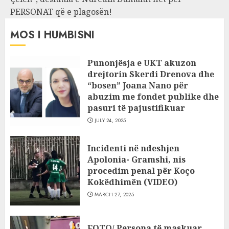
PERSONAT që e plagosën!
MOS I HUMBISNI
Punonjësja e UKT akuzon
drejtorin Skerdi Drenova dhe
“bosen” Joana Nano për
abuzim me fondet publike dhe
pasuri të pajustifikuar
JULY 24, 2025
Incidenti në ndeshjen
Apolonia- Gramshi, nis
procedim penal për Koço
Kokëdhimën (VIDEO)
MARCH 27, 2025
FOTO/ Persona të maskuar