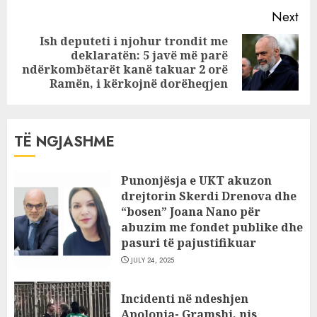
Next
Ish deputeti i njohur trondit me
deklaratën: 5 javë më parë
Next
ndërkombëtarët kanë takuar 2 orë
post:
Ramën, i kërkojnë dorëheqjen
TË NGJASHME
Punonjësja e UKT akuzon
drejtorin Skerdi Drenova dhe
“bosen” Joana Nano për
abuzim me fondet publike dhe
pasuri të pajustifikuar
JULY 24, 2025
Incidenti në ndeshjen
Apolonia- Gramshi, nis