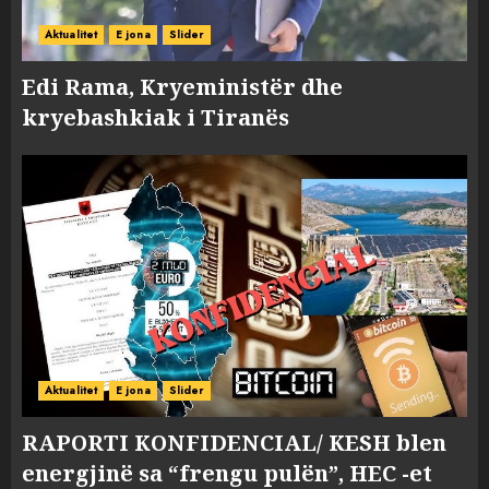
Aktualitet
E jona
Slider
Edi Rama, Kryeministër dhe
kryebashkiak i Tiranës
Aktualitet
E jona
Slider
RAPORTI KONFIDENCIAL/ KESH blen
energjinë sa “frengu pulën”, HEC -et