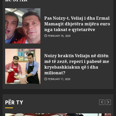
Pas Noizy-t, Veliaj i dha Ermal
Mamaqit dhjetëra mijëra euro
nga taksat e qytetarëve
FEBRUARY 18, 2025
FOTO/ Persona të maskuar
Noizy braktis Veliajn në ditën
sulmuan “One Albania”,
më të zezë, reperi i pabesë me
ngjarja u fsheh. A u vodhën
kryebashkiakun që i dha
serverat?
milionat?
3
MARCH 25, 2025
FEBRUARY 11, 2025
Prokuroria jep pretencën, ja
çfarë dënimi kërkon për
PËR TY
Mariela dhe Antonela
Berishën
4
MARCH 25, 2025