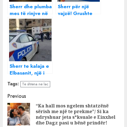
Sherr dhe plumba
Sherr për një
mes të rinjve në
vajzë! Grushte
Prishtinë
dhe plumba në
Tiranë
Sherr te kalaja e
Elbasanit, një i
plagosur
Tags:
Te shtena ne lac
Continue
Previous
Reading
“Ka hall mos ngelem shtatzënë
sërish me një te prekme”/ Si ka
Pre
ndryshuar jeta s*ksuale e Einxhel
pos
dhe Dagz pasi u bënë prindër!