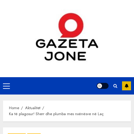
Skip
to
content
Primary
Menu
Home
Aktualitet
Ka të plagosur! Sherr dhe plumba mes nxënësve në Laç