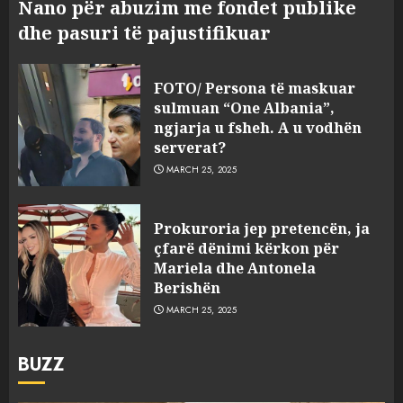
Nano për abuzim me fondet publike
dhe pasuri të pajustifikuar
FOTO/ Persona të maskuar
sulmuan “One Albania”,
ngjarja u fsheh. A u vodhën
serverat?
MARCH 25, 2025
Prokuroria jep pretencën, ja
çfarë dënimi kërkon për
Mariela dhe Antonela
Berishën
MARCH 25, 2025
BUZZ