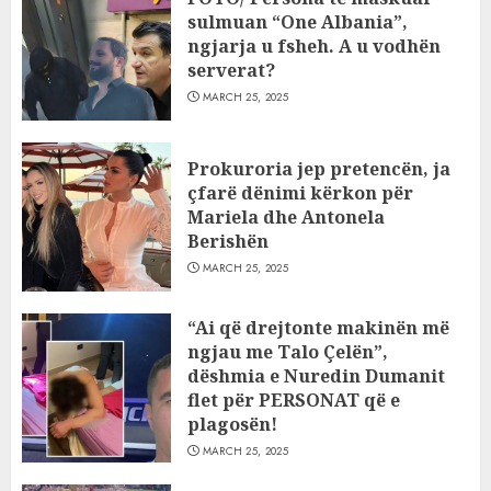
sulmuan “One Albania”,
ngjarja u fsheh. A u vodhën
serverat?
MARCH 25, 2025
Prokuroria jep pretencën, ja
çfarë dënimi kërkon për
Mariela dhe Antonela
Berishën
MARCH 25, 2025
“Ai që drejtonte makinën më
ngjau me Talo Çelën”,
dëshmia e Nuredin Dumanit
flet për PERSONAT që e
plagosën!
MARCH 25, 2025