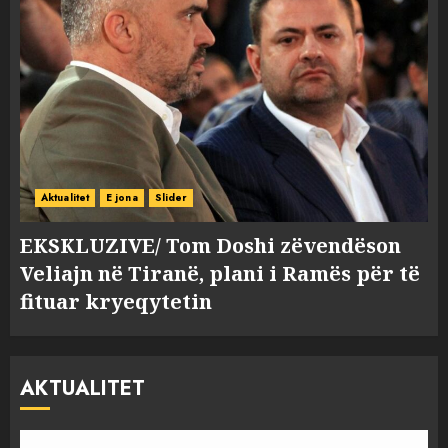
Aktualitet
E jona
Slider
EKSKLUZIVE/ Tom Doshi zëvendëson
Veliajn në Tiranë, plani i Ramës për të
fituar kryeqytetin
AKTUALITET