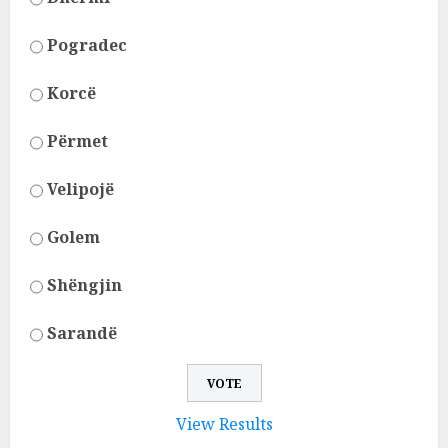
Pogradec
Korcë
Përmet
Velipojë
Golem
Shëngjin
Sarandë
View Results