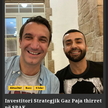
Aktualitet
Buzz
Slider
Investitori Strategjik Gaz Paja thirret
në SPAK