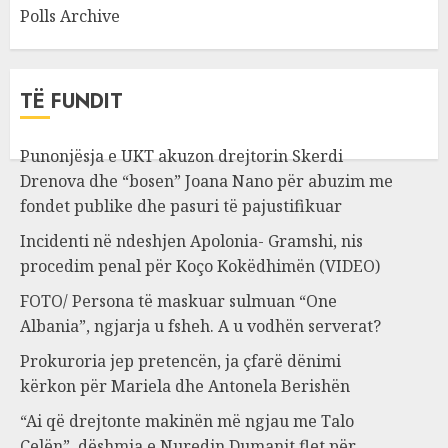
Polls Archive
TË FUNDIT
Punonjësja e UKT akuzon drejtorin Skerdi
Drenova dhe “bosen” Joana Nano për abuzim me
fondet publike dhe pasuri të pajustifikuar
Incidenti në ndeshjen Apolonia- Gramshi, nis
procedim penal për Koço Kokëdhimën (VIDEO)
FOTO/ Persona të maskuar sulmuan “One
Albania”, ngjarja u fsheh. A u vodhën serverat?
Prokuroria jep pretencën, ja çfarë dënimi
kërkon për Mariela dhe Antonela Berishën
“Ai që drejtonte makinën më ngjau me Talo
Çelën”, dëshmia e Nuredin Dumanit flet për