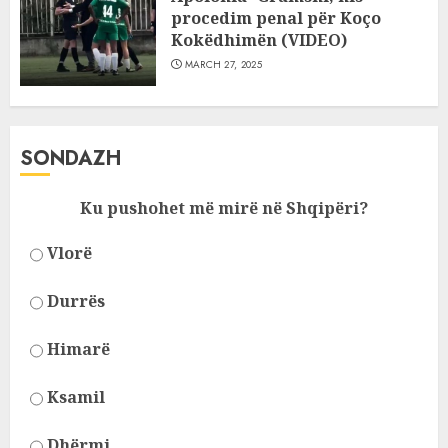
procedim penal për Koço
Kokëdhimën (VIDEO)
MARCH 27, 2025
SONDAZH
Ku pushohet më mirë në Shqipëri?
Vlorë
Durrës
Himarë
Ksamil
Dhërmi