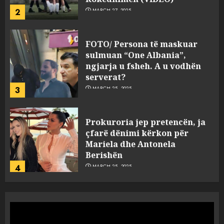
2
MARCH 27, 2025
FOTO/ Persona të maskuar
sulmuan “One Albania”,
ngjarja u fsheh. A u vodhën
serverat?
3
MARCH 25, 2025
Prokuroria jep pretencën, ja
çfarë dënimi kërkon për
Mariela dhe Antonela
Berishën
4
MARCH 25, 2025
“Ai që drejtonte makinën më
ngjau me Talo Çelën”,
dëshmia e Nuredin Dumanit