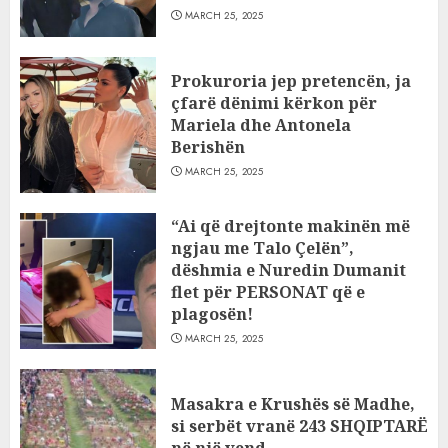
MARCH 25, 2025
Prokuroria jep pretencën, ja
çfarë dënimi kërkon për
Mariela dhe Antonela
Berishën
MARCH 25, 2025
“Ai që drejtonte makinën më
ngjau me Talo Çelën”,
dëshmia e Nuredin Dumanit
flet për PERSONAT që e
plagosën!
MARCH 25, 2025
Masakra e Krushës së Madhe,
si serbët vranë 243 SHQIPTARË
në një vend