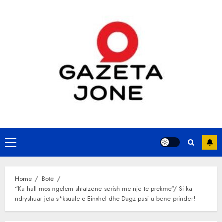
Skip
to
content
Primary
Menu
Home
Botë
“Ka hall mos ngelem shtatzënë sërish me një te prekme”/ Si ka
ndryshuar jeta s*ksuale e Einxhel dhe Dagz pasi u bënë prindër!