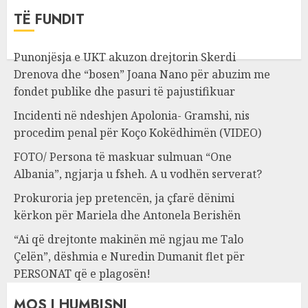
TË FUNDIT
Punonjësja e UKT akuzon drejtorin Skerdi
Drenova dhe “bosen” Joana Nano për abuzim me
fondet publike dhe pasuri të pajustifikuar
Incidenti në ndeshjen Apolonia- Gramshi, nis
procedim penal për Koço Kokëdhimën (VIDEO)
FOTO/ Persona të maskuar sulmuan “One
Albania”, ngjarja u fsheh. A u vodhën serverat?
Prokuroria jep pretencën, ja çfarë dënimi
kërkon për Mariela dhe Antonela Berishën
“Ai që drejtonte makinën më ngjau me Talo
Çelën”, dëshmia e Nuredin Dumanit flet për
PERSONAT që e plagosën!
MOS I HUMBISNI