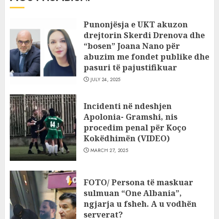
Punonjësja e UKT akuzon
drejtorin Skerdi Drenova dhe
“bosen” Joana Nano për
abuzim me fondet publike dhe
pasuri të pajustifikuar
JULY 24, 2025
Incidenti në ndeshjen
Apolonia- Gramshi, nis
procedim penal për Koço
Kokëdhimën (VIDEO)
MARCH 27, 2025
FOTO/ Persona të maskuar
sulmuan “One Albania”,
ngjarja u fsheh. A u vodhën
serverat?