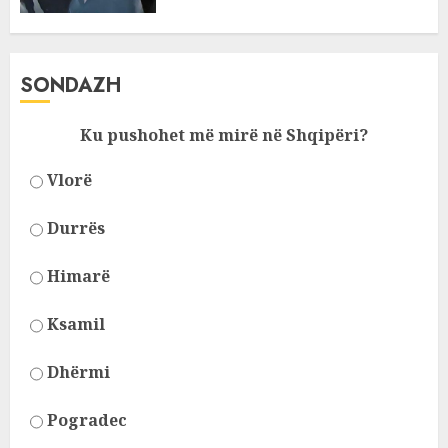
SONDAZH
Ku pushohet më mirë në Shqipëri?
Vlorë
Durrës
Himarë
Ksamil
Dhërmi
Pogradec