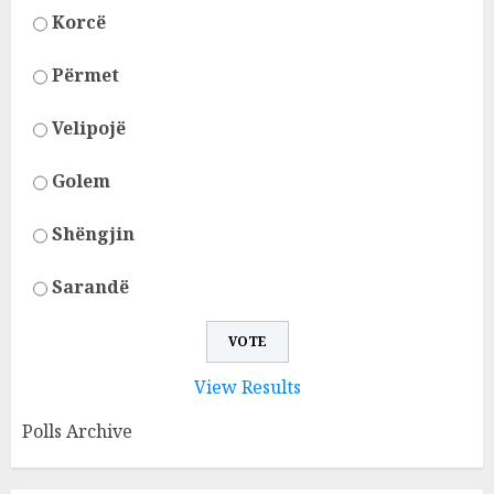
Korcë
Përmet
Velipojë
Golem
Shëngjin
Sarandë
View Results
Polls Archive