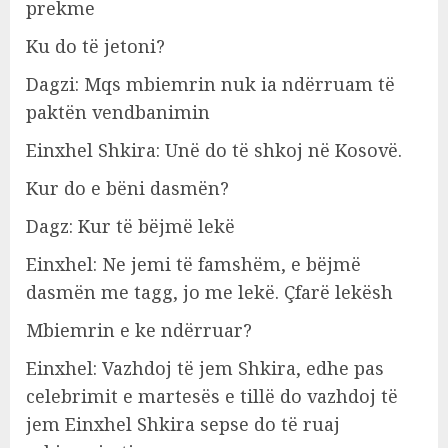
prekme
Ku do të jetoni?
Dagzi: Mqs mbiemrin nuk ia ndërruam të
paktën vendbanimin
Einxhel Shkira: Unë do të shkoj në Kosovë.
Kur do e bëni dasmën?
Dagz: Kur të bëjmë lekë
Einxhel: Ne jemi të famshëm, e bëjmë
dasmën me tagg, jo me lekë. Çfarë lekësh
Mbiemrin e ke ndërruar?
Einxhel: Vazhdoj të jem Shkira, edhe pas
celebrimit e martesës e tillë do vazhdoj të
jem Einxhel Shkira sepse do të ruaj