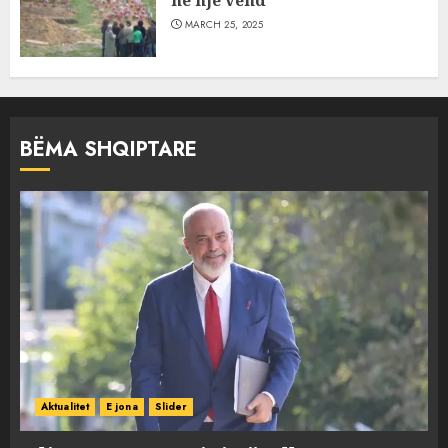
MARCH 25, 2025
BËMA SHQIPTARE
Aktualitet
E jona
Slider