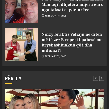
Mamaqit dhjetëra mijëra euro
nga taksat e qytetarëve
FEBRUARY 18, 2025
FOTO/ Persona të maskuar
Noizy braktis Veliajn në ditën
sulmuan “One Albania”,
më të zezë, reperi i pabesë me
ngjarja u fsheh. A u vodhën
kryebashkiakun që i dha
serverat?
milionat?
3
MARCH 25, 2025
FEBRUARY 11, 2025
Prokuroria jep pretencën, ja
çfarë dënimi kërkon për
PËR TY
Mariela dhe Antonela
Berishën
4
MARCH 25, 2025
“Ai që drejtonte makinën më
Aktualitet
Slider