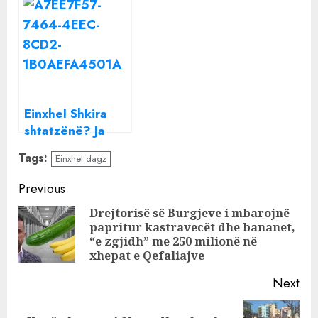
me një te
dhe e fshiu
prekme”/ Si ka
menjëherë, në
ndryshuar jeta
ditëlindjen e
s*ksuale e
Dagz, Einxhel na
Einxhel dhe Dagz
tregoi se është
pasi u bënë
shtatzënë?
Einxhel Shkira
prindër!
shtatzënë? Ja
postimi i ‘ndjerë’
Tags:
Einxhel dagz
i moderatores
për DJ Dagz
Continue
Previous
Reading
Drejtorisë së Burgjeve i mbarojnë
papritur kastravecët dhe bananet,
Pre
“e zgjidh” me 250 milionë në
pos
xhepat e Qefaliajve
Next