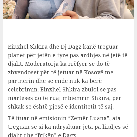
Einxhel Shkira dhe Dj Dagz kanë treguar
planet për jetën e tyre pas ardhjes në jetë të
djalit. Moderatorja ka rrëfyer se do të
zhvendoset për të jetuar në Kosovë me
partnerin dhe se ende nuk ka bërë
celebrimin. Einxhel Shkira zbuloi se pas
martesës do të ruaj mbiemrin Shkira, për
shkak se është pjesë e identitetit të saj.
Të ftuar në emisionin “Zemër Luana”, ata
treguan se si ka ndryshuar jeta pa lindjes së
djalit dhe “frikën” e Dagz.