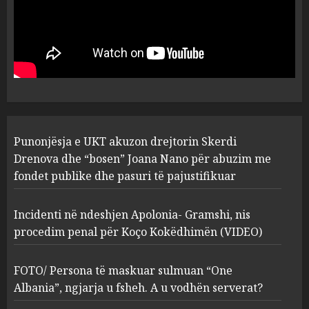
Punonjësja e UKT akuzon
drejtorin Skerdi Drenova dhe
“bosen” Joana Nano për
abuzim me fondet publike dhe
pasuri të pajustifikuar
1
JULY 24, 2025
Incidenti në ndeshjen
Punonjësja e UKT akuzon drejtorin Skerdi
Apolonia- Gramshi, nis
procedim penal për Koço
Drenova dhe “bosen” Joana Nano për abuzim me
Kokëdhimën (VIDEO)
fondet publike dhe pasuri të pajustifikuar
2
MARCH 27, 2025
Incidenti në ndeshjen Apolonia- Gramshi, nis
procedim penal për Koço Kokëdhimën (VIDEO)
FOTO/ Persona të maskuar
sulmuan “One Albania”,
ngjarja u fsheh. A u vodhën
FOTO/ Persona të maskuar sulmuan “One
serverat?
Albania”, ngjarja u fsheh. A u vodhën serverat?
3
MARCH 25, 2025