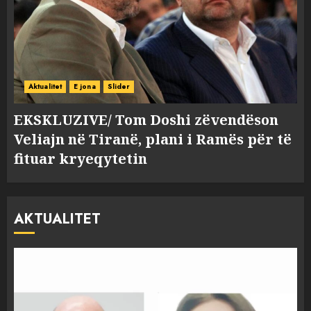
Aktualitet
E jona
Slider
EKSKLUZIVE/ Tom Doshi zëvendëson
Veliajn në Tiranë, plani i Ramës për të
fituar kryeqytetin
AKTUALITET