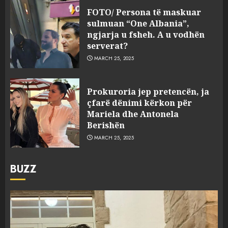
FOTO/ Persona të maskuar
sulmuan “One Albania”,
ngjarja u fsheh. A u vodhën
serverat?
MARCH 25, 2025
Prokuroria jep pretencën, ja
çfarë dënimi kërkon për
Mariela dhe Antonela
Berishën
MARCH 25, 2025
BUZZ