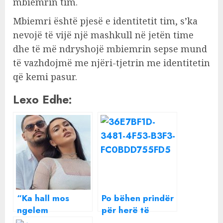
mbiemrin tim.
Mbiemri është pjesë e identitetit tim, s’ka
nevojë të vijë një mashkull në jetën time
dhe të më ndryshojë mbiemrin sepse mund
të vazhdojmë me njëri-tjetrin me identitetin
që kemi pasur.
Lexo Edhe:
“Ka hall mos
Po bëhen prindër
ngelem
për herë të
shtatzënë sërish
parë/ U pendua