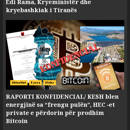
Edi Rama, Kryeministër dhe
kryebashkiak i Tiranës
Aktualitet
E jona
Slider
RAPORTI KONFIDENCIAL/ KESH blen
energjinë sa “frengu pulën”, HEC -et
private e përdorin për prodhim
Bitcoin