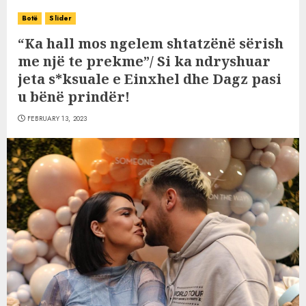
Botë
Slider
“Ka hall mos ngelem shtatzënë sërish
me një te prekme”/ Si ka ndryshuar
jeta s*ksuale e Einxhel dhe Dagz pasi
u bënë prindër!
FEBRUARY 13, 2023