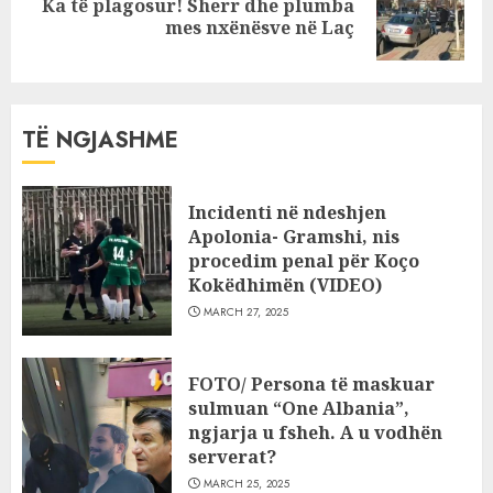
Ka të plagosur! Sherr dhe plumba
Next
mes nxënësve në Laç
post:
TË NGJASHME
Incidenti në ndeshjen
Apolonia- Gramshi, nis
procedim penal për Koço
Kokëdhimën (VIDEO)
MARCH 27, 2025
FOTO/ Persona të maskuar
sulmuan “One Albania”,
ngjarja u fsheh. A u vodhën
serverat?
MARCH 25, 2025