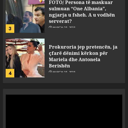
FOTO/ Persona të maskuar
sulmuan “One Albania”,
ngjarja u fsheh. A u vodhën
serverat?
3
MARCH 25, 2025
Prokuroria jep pretencën, ja
çfarë dënimi kërkon për
Mariela dhe Antonela
Berishën
4
MARCH 25, 2025
“Ai që drejtonte makinën më
ngjau me Talo Çelën”,
dëshmia e Nuredin Dumanit
flet për PERSONAT që e
plagosën!
5
MARCH 25, 2025