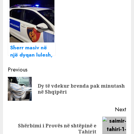
Laç
plagosur
Sherr masiv në
një dyqan lulesh,
të shtëna në ajër
Continue
e 2 të plagosur
Previous
me sende të
Reading
forta
Dy të vdekur brenda pak minutash
Pre
në Shqipëri
pos
Next
Shërbimi i Provës në shtëpinë e
Next
Tahirit