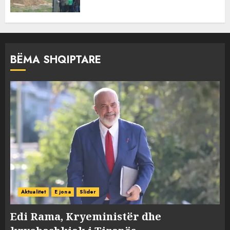
BËMA SHQIPTARE
Aktualitet
E jona
Slider
Edi Rama, Kryeministër dhe