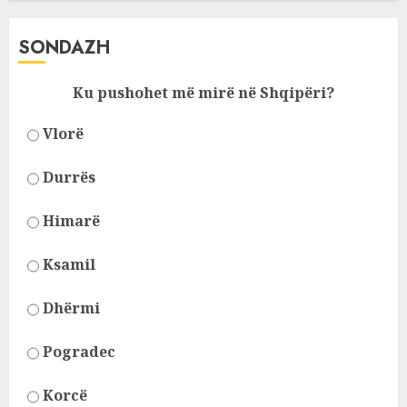
SONDAZH
Ku pushohet më mirë në Shqipëri?
Vlorë
Durrës
Himarë
Ksamil
Dhërmi
Pogradec
Korcë