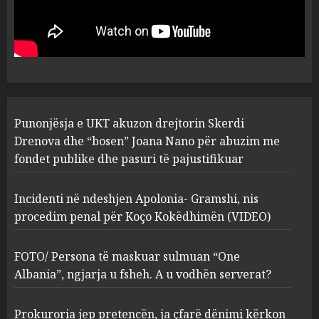
drejtorin Skerdi Drenova dhe
“bosen” Joana Nano për
abuzim me fondet publike dhe
pasuri të pajustifikuar
1
JULY 24, 2025
Incidenti në ndeshjen
Punonjësja e UKT akuzon drejtorin Skerdi
Apolonia- Gramshi, nis
procedim penal për Koço
Drenova dhe “bosen” Joana Nano për abuzim me
Kokëdhimën (VIDEO)
fondet publike dhe pasuri të pajustifikuar
2
MARCH 27, 2025
Incidenti në ndeshjen Apolonia- Gramshi, nis
procedim penal për Koço Kokëdhimën (VIDEO)
FOTO/ Persona të maskuar
sulmuan “One Albania”,
ngjarja u fsheh. A u vodhën
FOTO/ Persona të maskuar sulmuan “One
serverat?
Albania”, ngjarja u fsheh. A u vodhën serverat?
3
MARCH 25, 2025
Prokuroria jep pretencën, ja çfarë dënimi kërkon