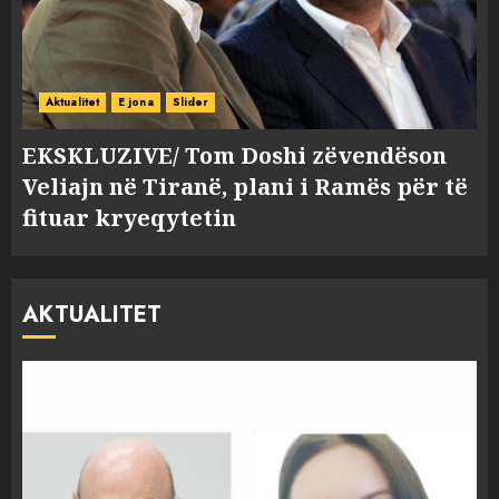
Aktualitet
E jona
Slider
EKSKLUZIVE/ Tom Doshi zëvendëson
Veliajn në Tiranë, plani i Ramës për të
fituar kryeqytetin
AKTUALITET