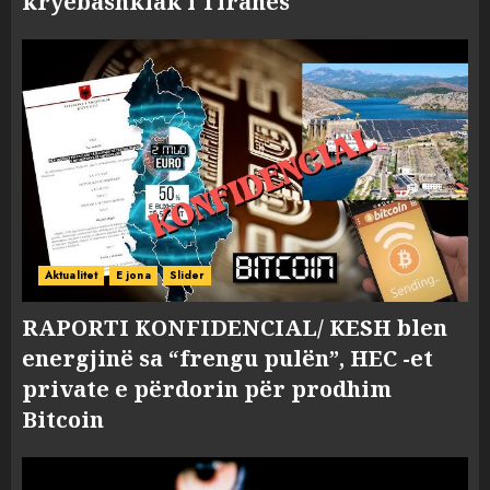
kryebashkiak i Tiranës
Aktualitet
E jona
Slider
RAPORTI KONFIDENCIAL/ KESH blen
energjinë sa “frengu pulën”, HEC -et
private e përdorin për prodhim
Bitcoin