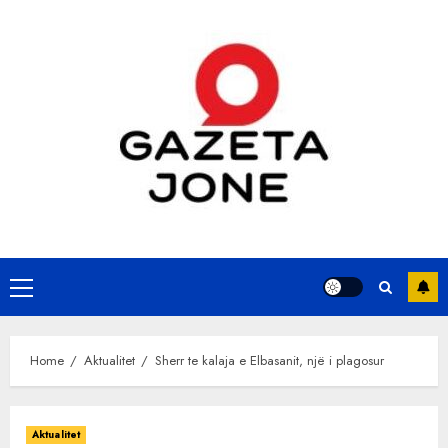
Skip
to
content
Primary
Menu
Home
Aktualitet
Sherr te kalaja e Elbasanit, një i plagosur
Aktualitet