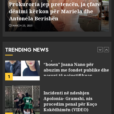
me Talo Çelën”, dëshmia e Nuredin
flet për PERSONAT që e
Dumanit flet për PERSONAT që e
plagosën!
5
MARCH 25, 2025
plagosën!
MARCH 25, 2025
Punonjësja e UKT akuzon
drejtorin Skerdi Drenova dhe
“bosen” Joana Nano për
abuzim me fondet publike dhe
TRENDING NEWS
pasuri të pajustifikuar
1
JULY 24, 2025
Incidenti në ndeshjen
Apolonia- Gramshi, nis
procedim penal për Koço
Kokëdhimën (VIDEO)
2
MARCH 27, 2025
FOTO/ Persona të maskuar
sulmuan “One Albania”,