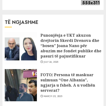
post:
TË NGJASHME
Punonjësja e UKT akuzon
drejtorin Skerdi Drenova dhe
“bosen” Joana Nano për
abuzim me fondet publike dhe
pasuri të pajustifikuar
JULY 24, 2025
FOTO/ Persona të maskuar
sulmuan “One Albania”,
ngjarja u fsheh. A u vodhën
serverat?
MARCH 25, 2025