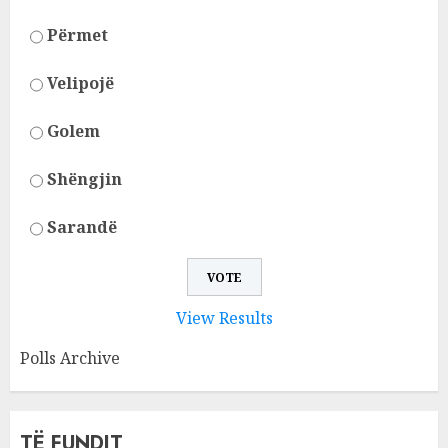
Përmet
Velipojë
Golem
Shëngjin
Sarandë
View Results
Polls Archive
TË FUNDIT