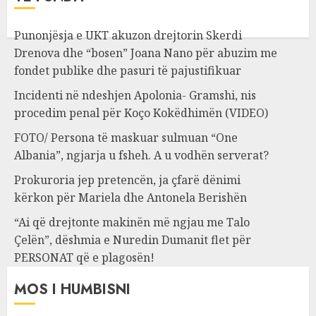
Punonjësja e UKT akuzon drejtorin Skerdi
Drenova dhe “bosen” Joana Nano për abuzim me
fondet publike dhe pasuri të pajustifikuar
Incidenti në ndeshjen Apolonia- Gramshi, nis
procedim penal për Koço Kokëdhimën (VIDEO)
FOTO/ Persona të maskuar sulmuan “One
Albania”, ngjarja u fsheh. A u vodhën serverat?
Prokuroria jep pretencën, ja çfarë dënimi
kërkon për Mariela dhe Antonela Berishën
“Ai që drejtonte makinën më ngjau me Talo
Çelën”, dëshmia e Nuredin Dumanit flet për
PERSONAT që e plagosën!
MOS I HUMBISNI