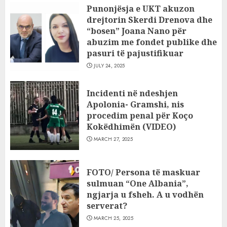
Punonjësja e UKT akuzon
drejtorin Skerdi Drenova dhe
“bosen” Joana Nano për
abuzim me fondet publike dhe
pasuri të pajustifikuar
JULY 24, 2025
Incidenti në ndeshjen
Apolonia- Gramshi, nis
procedim penal për Koço
Kokëdhimën (VIDEO)
MARCH 27, 2025
FOTO/ Persona të maskuar
sulmuan “One Albania”,
ngjarja u fsheh. A u vodhën
serverat?
MARCH 25, 2025