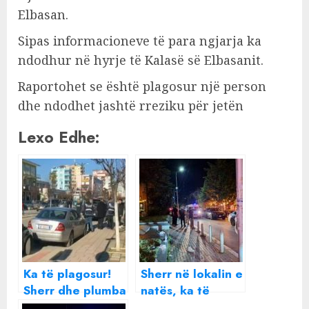
Elbasan.
Sipas informacioneve të para ngjarja ka
ndodhur në hyrje të Kalasë së Elbasanit.
Raportohet se është plagosur një person
dhe ndodhet jashtë rreziku për jetën
Lexo Edhe:
Ka të plagosur!
Sherr në lokalin e
Sherr dhe plumba
natës, ka të
mes nxënësve në
vdekur dhe të