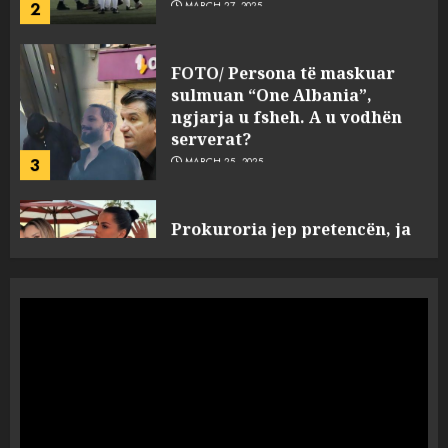
ngjarja u fsheh. A u vodhën
serverat?
3
MARCH 25, 2025
Prokuroria jep pretencën, ja
çfarë dënimi kërkon për
Mariela dhe Antonela
Berishën
4
MARCH 25, 2025
“Ai që drejtonte makinën më
ngjau me Talo Çelën”,
dëshmia e Nuredin Dumanit
flet për PERSONAT që e
plagosën!
5
MARCH 25, 2025
Punonjësja e UKT akuzon