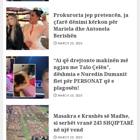
Prokuroria jep pretencën, ja
çfarë dënimi kërkon për
Mariela dhe Antonela
Berishën
MARCH 25, 2025
“Ai që drejtonte makinën më
ngjau me Talo Çelën”,
dëshmia e Nuredin Dumanit
flet për PERSONAT që e
plagosën!
MARCH 25, 2025
Masakra e Krushës së Madhe,
si serbët vranë 243 SHQIPTARË
në një vend
MARCH 25, 2025