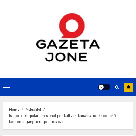
Skip
to
content
Primary
Menu
Home
Aktualitet
Ish-polici shqiptar arrestohet për kultivim kanabisi në Skoci: Më
kërcënoi gangsteri që arrestova