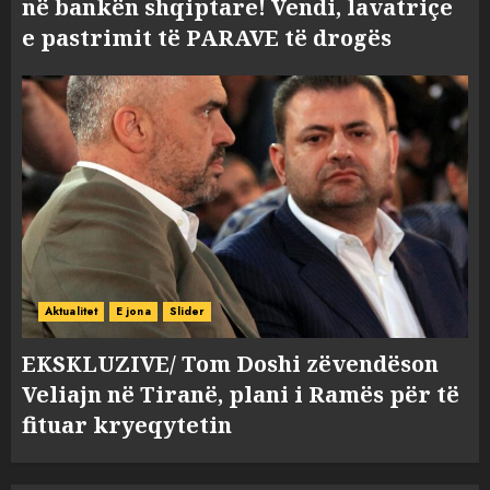
në bankën shqiptare! Vendi, lavatriçe
e pastrimit të PARAVE të drogës
Aktualitet
E jona
Slider
EKSKLUZIVE/ Tom Doshi zëvendëson
Veliajn në Tiranë, plani i Ramës për të
fituar kryeqytetin