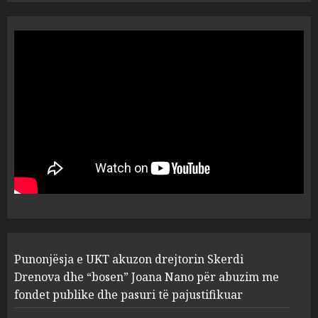
“Ai që drejtonte makinën më
ngjau me Talo Çelën”,
dëshmia e Nuredin Dumanit
flet për PERSONAT që e
plagosën!
5
MARCH 25, 2025
Punonjësja e UKT akuzon
drejtorin Skerdi Drenova dhe
“bosen” Joana Nano për
abuzim me fondet publike dhe
pasuri të pajustifikuar
1
JULY 24, 2025
Incidenti në ndeshjen
Punonjësja e UKT akuzon drejtorin Skerdi
Apolonia- Gramshi, nis
procedim penal për Koço
Drenova dhe “bosen” Joana Nano për abuzim me
Kokëdhimën (VIDEO)
fondet publike dhe pasuri të pajustifikuar
2
MARCH 27, 2025