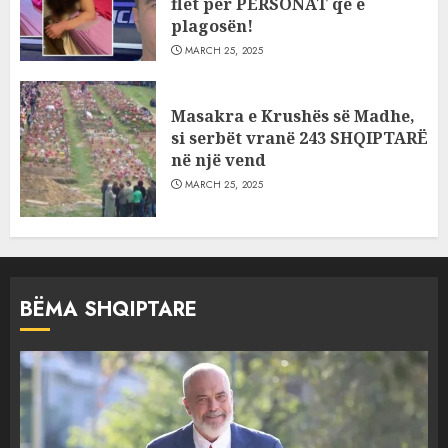
flet për PERSONAT që e
plagosën!
MARCH 25, 2025
Masakra e Krushës së Madhe,
si serbët vranë 243 SHQIPTARË
në një vend
MARCH 25, 2025
BËMA SHQIPTARE