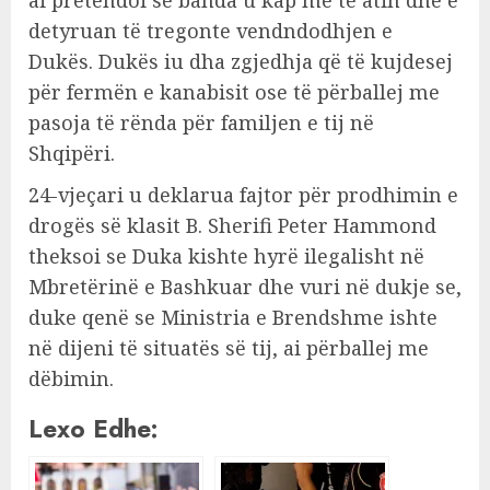
detyruan të tregonte vendndodhjen e
Dukës. Dukës iu dha zgjedhja që të kujdesej
për fermën e kanabisit ose të përballej me
pasoja të rënda për familjen e tij në
Shqipëri.
24-vjeçari u deklarua fajtor për prodhimin e
drogës së klasit B. Sherifi Peter Hammond
theksoi se Duka kishte hyrë ilegalisht në
Mbretërinë e Bashkuar dhe vuri në dukje se,
duke qenë se Ministria e Brendshme ishte
në dijeni të situatës së tij, ai përballej me
dëbimin.
Lexo Edhe: