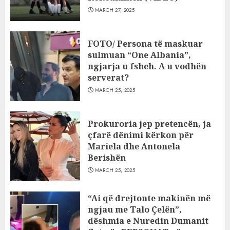
MARCH 27, 2025
FOTO/ Persona të maskuar
sulmuan “One Albania”,
ngjarja u fsheh. A u vodhën
serverat?
MARCH 25, 2025
Prokuroria jep pretencën, ja
çfarë dënimi kërkon për
Mariela dhe Antonela
Berishën
MARCH 25, 2025
“Ai që drejtonte makinën më
ngjau me Talo Çelën”,
dëshmia e Nuredin Dumanit