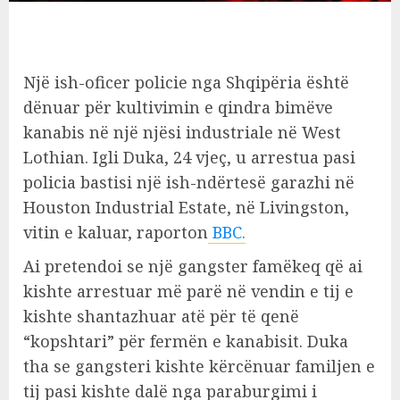
Një ish-oficer policie nga Shqipëria është
dënuar për kultivimin e qindra bimëve
kanabis në një njësi industriale në West
Lothian. Igli Duka, 24 vjeç, u arrestua pasi
policia bastisi një ish-ndërtesë garazhi në
Houston Industrial Estate, në Livingston,
vitin e kaluar, raporton
BBC.
Ai pretendoi se një gangster famëkeq që ai
kishte arrestuar më parë në vendin e tij e
kishte shantazhuar atë për të qenë
“kopshtari” për fermën e kanabisit. Duka
tha se gangsteri kishte kërcënuar familjen e
tij pasi kishte dalë nga paraburgimi i