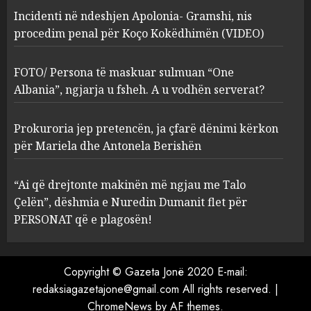
Incidenti në ndeshjen Apolonia- Gramshi, nis
procedim penal për Koço Kokëdhimën (VIDEO)
FOTO/ Persona të maskuar
sulmuan “One Albania”,
ngjarja u fsheh. A u vodhën
FOTO/ Persona të maskuar sulmuan “One
serverat?
Albania”, ngjarja u fsheh. A u vodhën serverat?
3
MARCH 25, 2025
Prokuroria jep pretencën, ja çfarë dënimi kërkon
Prokuroria jep pretencën, ja
për Mariela dhe Antonela Berishën
çfarë dënimi kërkon për
Mariela dhe Antonela
“Ai që drejtonte makinën më ngjau me Talo
Berishën
Çelën”, dëshmia e Nuredin Dumanit flet për
4
MARCH 25, 2025
PERSONAT që e plagosën!
“Ai që drejtonte makinën më
ngjau me Talo Çelën”,
Copyright © Gazeta Jonë 2020 E-mail:
dëshmia e Nuredin Dumanit
redaksiagazetajone@gmail.com
All rights reserved.
|
flet për PERSONAT që e
ChromeNews
by AF themes.