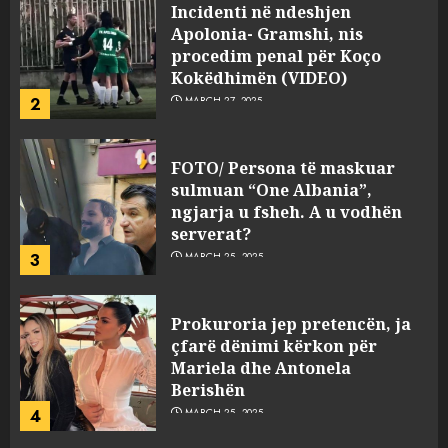
Incidenti në ndeshjen
Apolonia- Gramshi, nis
procedim penal për Koço
Kokëdhimën (VIDEO)
2
MARCH 27, 2025
FOTO/ Persona të maskuar
sulmuan “One Albania”,
ngjarja u fsheh. A u vodhën
serverat?
3
MARCH 25, 2025
Prokuroria jep pretencën, ja
çfarë dënimi kërkon për
Mariela dhe Antonela
Berishën
4
MARCH 25, 2025