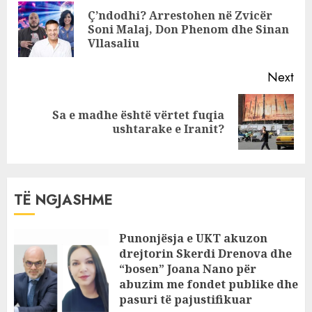
Reading
Ç’ndodhi? Arrestohen në Zvicër
që u arrestova,
Pre
Soni Malaj, Don Phenom dhe Sinan
puna është e
pos
Vllasaliu
mjerueshme
Next
Sa e madhe është vërtet fuqia
Next
ushtarake e Iranit?
post:
TË NGJASHME
Punonjësja e UKT akuzon
drejtorin Skerdi Drenova dhe
“bosen” Joana Nano për
abuzim me fondet publike dhe
pasuri të pajustifikuar