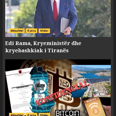
Aktualitet
E jona
Slider
Edi Rama, Kryeministër dhe
kryebashkiak i Tiranës
Aktualitet
E jona
Slider