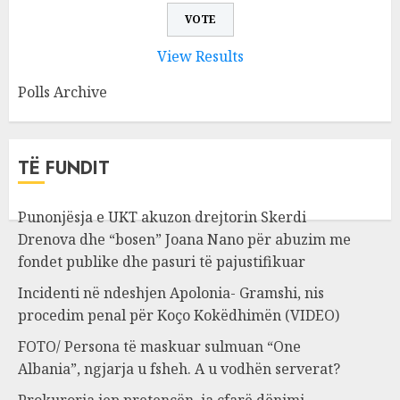
View Results
Polls Archive
TË FUNDIT
Punonjësja e UKT akuzon drejtorin Skerdi
Drenova dhe “bosen” Joana Nano për abuzim me
fondet publike dhe pasuri të pajustifikuar
Incidenti në ndeshjen Apolonia- Gramshi, nis
procedim penal për Koço Kokëdhimën (VIDEO)
FOTO/ Persona të maskuar sulmuan “One
Albania”, ngjarja u fsheh. A u vodhën serverat?
Prokuroria jep pretencën, ja çfarë dënimi