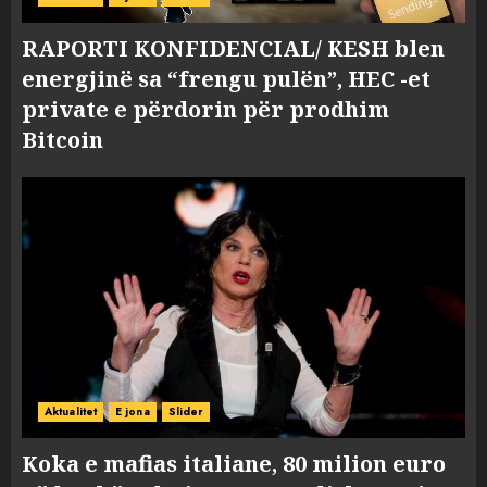
RAPORTI KONFIDENCIAL/ KESH blen
energjinë sa “frengu pulën”, HEC -et
private e përdorin për prodhim
Bitcoin
Aktualitet
E jona
Slider
Koka e mafias italiane, 80 milion euro