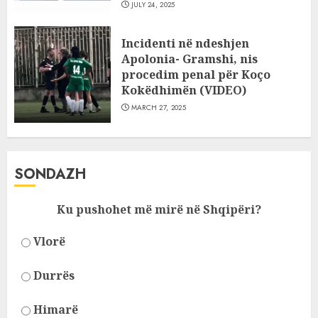
JULY 24, 2025
Incidenti në ndeshjen
Apolonia- Gramshi, nis
procedim penal për Koço
Kokëdhimën (VIDEO)
MARCH 27, 2025
SONDAZH
Ku pushohet më mirë në Shqipëri?
Vlorë
Durrës
Himarë