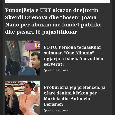
Punonjësja e UKT akuzon drejtorin
Skerdi Drenova dhe “bosen” Joana
Nano për abuzim me fondet publike
dhe pasuri të pajustifikuar
FOTO/ Persona të maskuar
sulmuan “One Albania”,
ngjarja u fsheh. A u vodhën
serverat?
MARCH 25, 2025
Prokuroria jep pretencën, ja
çfarë dënimi kërkon për
Mariela dhe Antonela
Berishën
MARCH 25, 2025