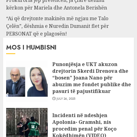
kërkon për Mariela dhe Antonela Berishën
“Ai që drejtonte makinën më ngjau me Talo
Çelën”, dëshmia e Nuredin Dumanit flet për
PERSONAT që e plagosën!
MOS I HUMBISNI
Punonjësja e UKT akuzon
drejtorin Skerdi Drenova dhe
“bosen” Joana Nano për
abuzim me fondet publike dhe
pasuri të pajustifikuar
JULY 24, 2025
Incidenti në ndeshjen
Apolonia- Gramshi, nis
procedim penal për Koço
Kokëdhimën (VIDEO)