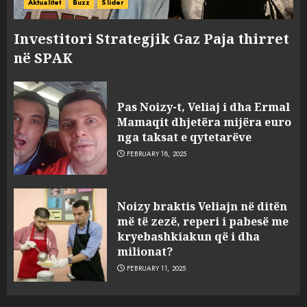
Aktualitet
Buzz
Slider
Investitori Strategjik Gaz Paja thirret
në SPAK
Pas Noizy-t, Veliaj i dha Ermal
Mamaqit dhjetëra mijëra euro
nga taksat e qytetarëve
FEBRUARY 18, 2025
FOTO/ Persona të maskuar
Noizy braktis Veliajn në ditën
sulmuan “One Albania”,
më të zezë, reperi i pabesë me
ngjarja u fsheh. A u vodhën
kryebashkiakun që i dha
serverat?
milionat?
3
MARCH 25, 2025
FEBRUARY 11, 2025
Prokuroria jep pretencën, ja