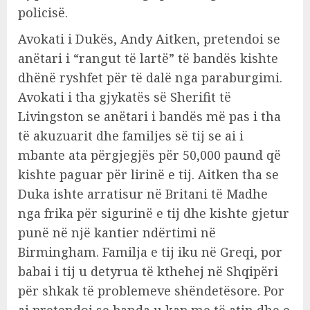
policisë.
Avokati i Dukës, Andy Aitken, pretendoi se
anëtari i “rangut të lartë” të bandës kishte
dhënë ryshfet për të dalë nga paraburgimi.
Avokati i tha gjykatës së Sherifit të
Livingston se anëtari i bandës më pas i tha
të akuzuarit dhe familjes së tij se ai i
mbante ata përgjegjës për 50,000 paund që
kishte paguar për lirinë e tij. Aitken tha se
Duka ishte arratisur në Britani të Madhe
nga frika për sigurinë e tij dhe kishte gjetur
punë në një kantier ndërtimi në
Birmingham. Familja e tij iku në Greqi, por
babai i tij u detyrua të kthehej në Shqipëri
për shkak të problemeve shëndetësore. Por
ai pretendoi se banda u kap me të atin dhe e