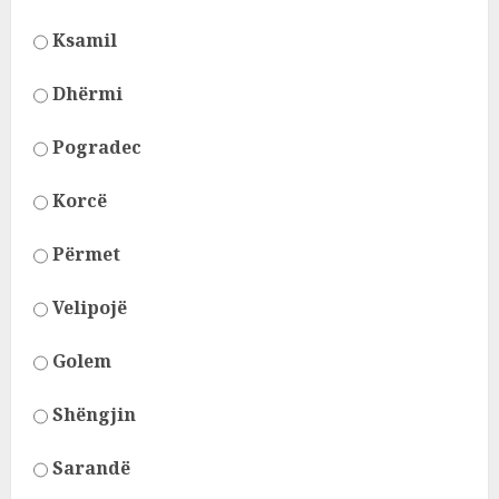
Ksamil
Dhërmi
Pogradec
Korcë
Përmet
Velipojë
Golem
Shëngjin
Sarandë