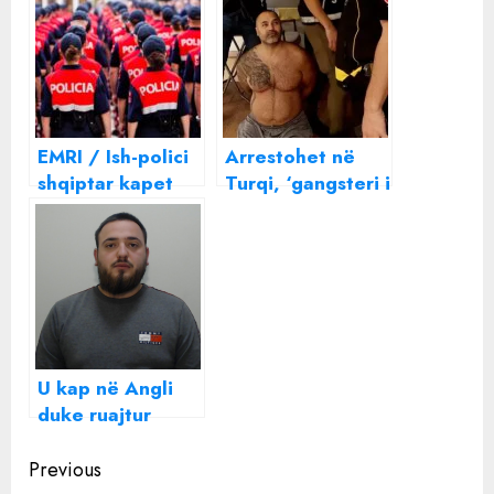
EMRI / Ish-polici
Arrestohet në
shqiptar kapet
Turqi, ‘gangsteri i
duke kultivuar
Facebook’
kanabis në
Britani: Më
detyroi gangsteri
që arrestova në
Shqipëri
U kap në Angli
duke ruajtur
kanabis , i riu
Continue
shqiptar Erald
Previous
Ahmetaj : I lumtur