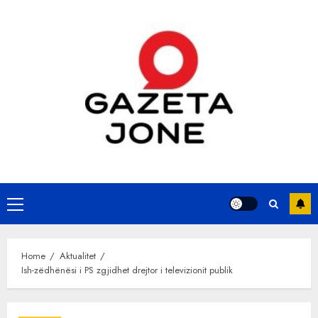
Skip
to
content
Primary
Menu
Home
Aktualitet
Ish-zëdhënësi i PS zgjidhet drejtor i televizionit publik