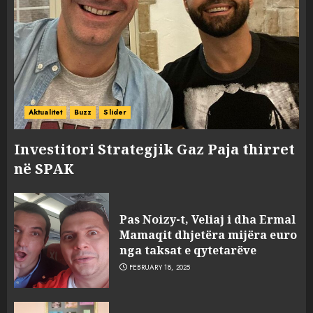
Aktualitet
Buzz
Slider
Investitori Strategjik Gaz Paja thirret
në SPAK
Pas Noizy-t, Veliaj i dha Ermal
Mamaqit dhjetëra mijëra euro
nga taksat e qytetarëve
FEBRUARY 18, 2025
FOTO/ Persona të maskuar