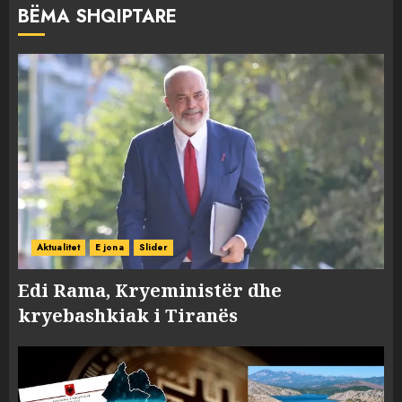
BËMA SHQIPTARE
Aktualitet
E jona
Slider
Edi Rama, Kryeministër dhe
kryebashkiak i Tiranës