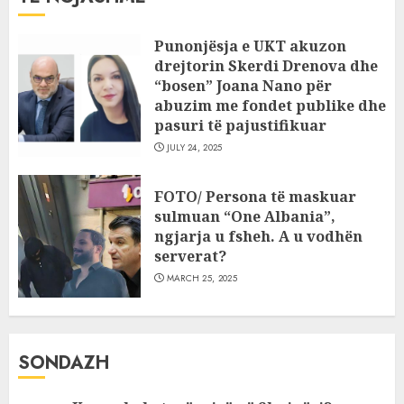
Punonjësja e UKT akuzon
drejtorin Skerdi Drenova dhe
“bosen” Joana Nano për
abuzim me fondet publike dhe
pasuri të pajustifikuar
JULY 24, 2025
FOTO/ Persona të maskuar
sulmuan “One Albania”,
ngjarja u fsheh. A u vodhën
serverat?
MARCH 25, 2025
SONDAZH