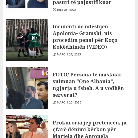
pasuri të pajustifikuar
JULY 24, 2025
Incidenti në ndeshjen
Apolonia- Gramshi, nis
procedim penal për Koço
Kokëdhimën (VIDEO)
MARCH 27, 2025
FOTO/ Persona të maskuar
sulmuan “One Albania”,
ngjarja u fsheh. A u vodhën
serverat?
MARCH 25, 2025
Prokuroria jep pretencën, ja
çfarë dënimi kërkon për
Mariela dhe Antonela