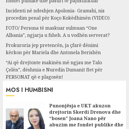
fondet publike dhe pasuri të pajustifikuar
Incidenti në ndeshjen Apolonia- Gramshi, nis
procedim penal për Koço Kokëdhimën (VIDEO)
FOTO/ Persona të maskuar sulmuan “One
Albania”, ngjarja u fsheh. A u vodhën serverat?
Prokuroria jep pretencën, ja çfarë dënimi
kërkon për Mariela dhe Antonela Berishën
“Ai që drejtonte makinën më ngjau me Talo
Çelën”, dëshmia e Nuredin Dumanit flet për
PERSONAT që e plagosën!
MOS I HUMBISNI
Punonjësja e UKT akuzon
drejtorin Skerdi Drenova dhe
“bosen” Joana Nano për
abuzim me fondet publike dhe