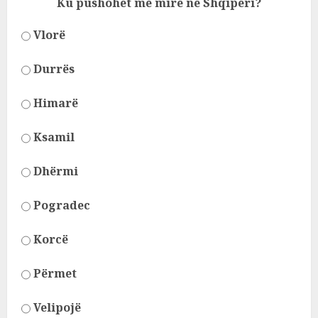
Ku pushohet më mirë në Shqipëri?
Vlorë
Durrës
Himarë
Ksamil
Dhërmi
Pogradec
Korcë
Përmet
Velipojë