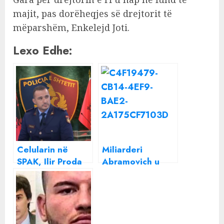
majit, pas dorëheqjes së drejtorit të
mëparshëm, Enkelejd Joti.
Lexo Edhe:
Celularin në
Miliarderi
SPAK, Ilir Proda
Abramovich u
zgjidhet Drejtor i
helmua në Kiev?
Policisë së Shtetit
Çfarë thotë
zëdhënësi i tij