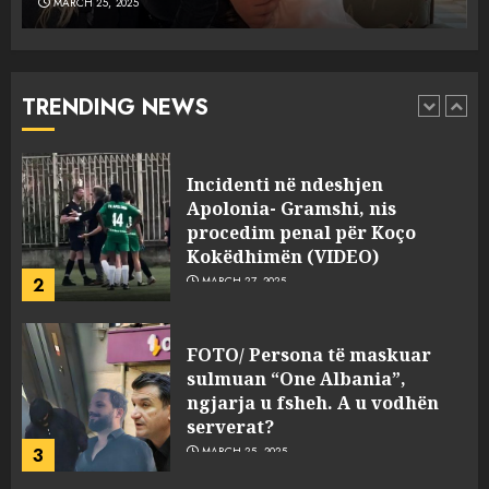
MARCH 25, 2025
Punonjësja e UKT akuzon
drejtorin Skerdi Drenova dhe
“bosen” Joana Nano për
abuzim me fondet publike dhe
TRENDING NEWS
pasuri të pajustifikuar
1
JULY 24, 2025
Incidenti në ndeshjen
Apolonia- Gramshi, nis
procedim penal për Koço
Kokëdhimën (VIDEO)
2
MARCH 27, 2025
FOTO/ Persona të maskuar
sulmuan “One Albania”,
ngjarja u fsheh. A u vodhën
serverat?
3
MARCH 25, 2025