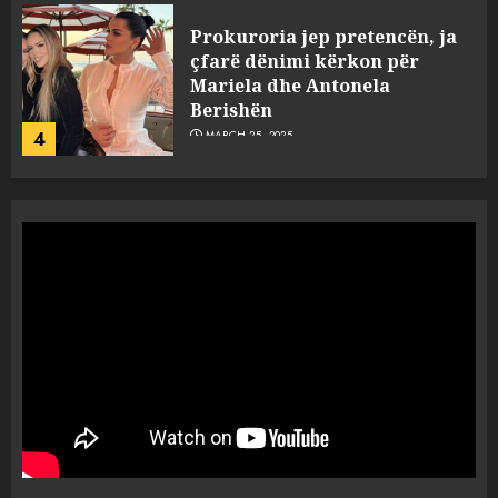
Prokuroria jep pretencën, ja
çfarë dënimi kërkon për
Mariela dhe Antonela
Berishën
4
MARCH 25, 2025
“Ai që drejtonte makinën më
ngjau me Talo Çelën”,
dëshmia e Nuredin Dumanit
flet për PERSONAT që e
plagosën!
5
MARCH 25, 2025
Punonjësja e UKT akuzon
drejtorin Skerdi Drenova dhe
“bosen” Joana Nano për
abuzim me fondet publike dhe
pasuri të pajustifikuar
1