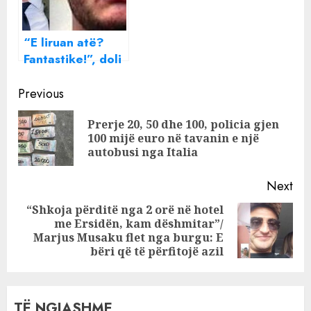
“E liruan atë?
Fantastike!”, doli
në përgjime duke
Continue
u gëzuar për
Previous
lirimin e
Reading
Prerje 20, 50 dhe 100, policia gjen
narkotrafikantit
Pre
100 mijë euro në tavanin e një
shqiptar, jep
pos
autobusi nga Italia
dorëheqjen
zëdhënësi i
Next
zv.ministrit italian
“Shkoja përditë nga 2 orë në hotel
me Ersidën, kam dëshmitar”/
Next
Marjus Musaku flet nga burgu: E
post:
bëri që të përfitojë azil
TË NGJASHME