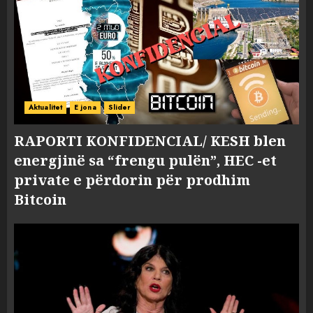
Aktualitet
E jona
Slider
RAPORTI KONFIDENCIAL/ KESH blen
energjinë sa “frengu pulën”, HEC -et
private e përdorin për prodhim
Bitcoin