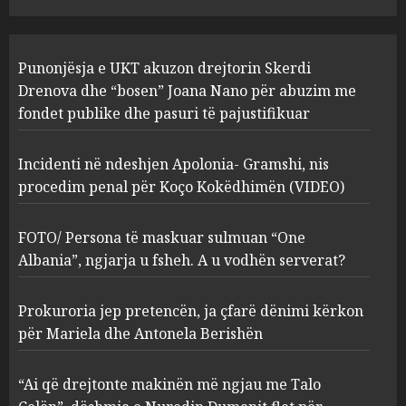
JULY 24, 2025
Incidenti në ndeshjen
Punonjësja e UKT akuzon drejtorin Skerdi
Apolonia- Gramshi, nis
procedim penal për Koço
Drenova dhe “bosen” Joana Nano për abuzim me
Kokëdhimën (VIDEO)
fondet publike dhe pasuri të pajustifikuar
2
MARCH 27, 2025
Incidenti në ndeshjen Apolonia- Gramshi, nis
procedim penal për Koço Kokëdhimën (VIDEO)
FOTO/ Persona të maskuar
sulmuan “One Albania”,
ngjarja u fsheh. A u vodhën
FOTO/ Persona të maskuar sulmuan “One
serverat?
Albania”, ngjarja u fsheh. A u vodhën serverat?
3
MARCH 25, 2025
Prokuroria jep pretencën, ja çfarë dënimi kërkon
Prokuroria jep pretencën, ja
për Mariela dhe Antonela Berishën
çfarë dënimi kërkon për
Mariela dhe Antonela
“Ai që drejtonte makinën më ngjau me Talo
Berishën