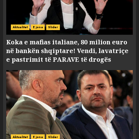
Aktualitet
E jona
Slider
Koka e mafias italiane, 80 milion euro
në bankën shqiptare! Vendi, lavatriçe
e pastrimit të PARAVE të drogës
Aktualitet
E jona
Slider