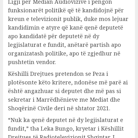
Ligji për Median Audiovizive i pengon
funksionarët politikë që të kandidojnë për
kreun e televizionit publik, duke mos lejuar
kandidimin e atyre që kanë qenë deputetë
apo kandidatë për deputetë në dy
legjislaturat e fundit, anëtarë partish apo
organizatash politike, apo të zgjedhur në
pushtetin vendor.
Këshilli Drejtues pretendon se Peza i
plotësonte këto kritere, ndonëse më parë ai
është angazhuar si deputet dhe më pas si
sekretar i Marrëdhënieve me Mediat dhe
Shoqërinë Civile deri në shtator 2021.
“Nuk ka qenë deputet në dy legjislaturat e
fundit,” tha Leka Bungo, kryetar i Këshillit
Drejtues të Radiotelevizionit Shqiptar. I