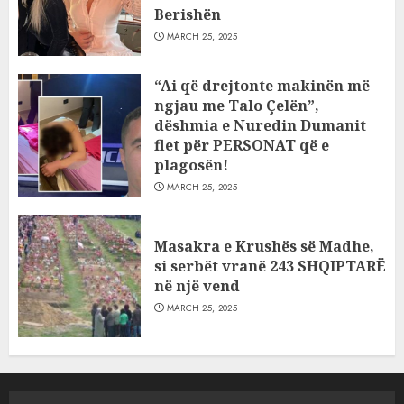
Berishën
MARCH 25, 2025
“Ai që drejtonte makinën më
ngjau me Talo Çelën”,
dëshmia e Nuredin Dumanit
flet për PERSONAT që e
plagosën!
MARCH 25, 2025
Masakra e Krushës së Madhe,
si serbët vranë 243 SHQIPTARË
në një vend
MARCH 25, 2025