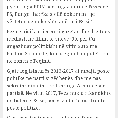
pyetur nga BIRN për angazhimin e Pezës në
PS, Bungo tha: “ka sjellë dokument që
vërteton se nuk është anëtar i PS-së”.
Peza e nisi karrierën si gazetar dhe drejtues
mediash në fillim të viteve ’90, për t’u
angazhuar politikisht në vitin 2013 me
Partinë Socialiste, kur u zgjodh deputet i saj
në zonën e Peqinit.
Gjatë legjislaturës 2013-2017 ai mbajti poste
politike në parti si zëdhënës dhe më pas
sekretar dixhital i votuar nga Asambleja e
partisë. Në vitin 2017, Peza nuk u rikandidua
në listën e PS-së, por vazhdoi të ushtronte
poste politike.
Gara për drejtorin e ri u hap në fund të