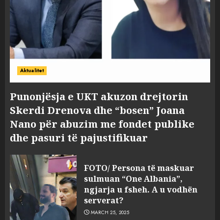
Aktualitet
Punonjësja e UKT akuzon drejtorin
Skerdi Drenova dhe “bosen” Joana
Nano për abuzim me fondet publike
dhe pasuri të pajustifikuar
FOTO/ Persona të maskuar
sulmuan “One Albania”,
ngjarja u fsheh. A u vodhën
serverat?
MARCH 25, 2025