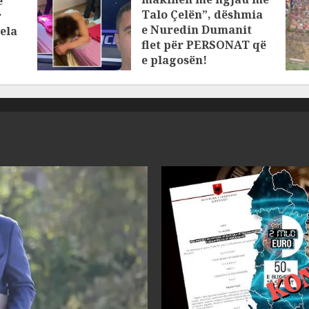
ë
Talo Çelën”, dëshmia
r
e Nuredin Dumanit
ela
flet për PERSONAT që
e plagosën!
MARCH 25, 2025