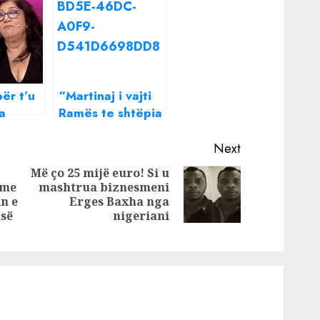
ër t’u
“Martinaj i vajti
a
Ramës te shtëpia
Miranda
në Surrel, bleu dy
e
vila atje!”/ Artan
Next
saj: Kur
Hoxha: Shtëpia e
Më ço 25 mijë euro! Si u
zënë
tij e dyta ne
ime
mashtrua biznesmeni
Next
Previous
juajti
Shqiperi e atij
in e
Erges Baxha nga
post:
lloji
post:
isë
nigeriani