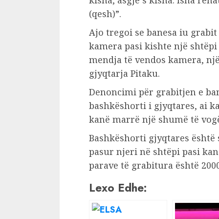
kisha, asgjë s’kisha. Isha reh
(qesh)”.
Ajo tregoi se banesa iu grabi
kamera pasi kishte një shtëp
mendja të vendos kamera, një
gjyqtarja Pitaku.
Denoncimi për grabitjen e ban
bashkëshorti i gjyqtares, ai ka
kanë marrë një shumë të vogë
Bashkëshorti gjyqtares është
pasur njeri në shtëpi pasi k
parave të grabitura është 200
Lexo Edhe: