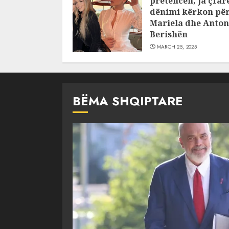
pretencën, ja çfar
dënimi kërkon pë
Mariela dhe Anton
Berishën
MARCH 25, 2025
BËMA SHQIPTARE