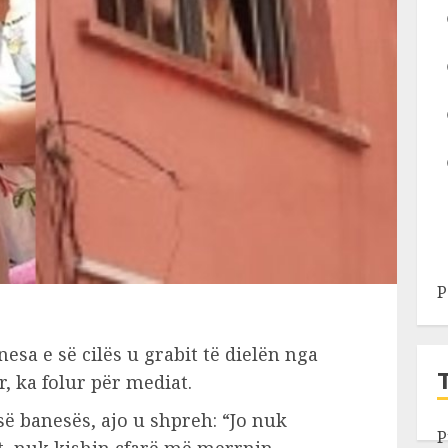
P
esa e së cilës u grabit të dielën nga
, ka folur për mediat.
së banesës, ajo u shpreh: “Jo nuk
P