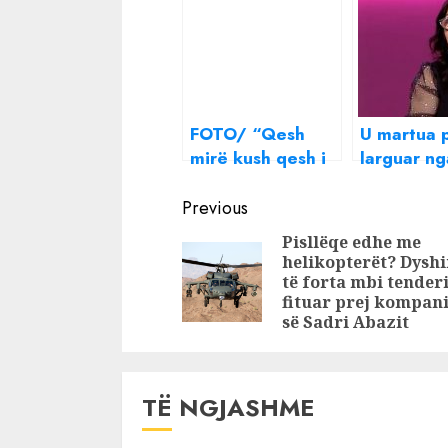
FOTO/ “Qesh
U martua p
mirë kush qesh i
larguar ng
fundit”, daja i
shtëpia, 
Continue
Elsa Lilës
trondit m
Previous
publikon foton
rrëfimin e 
Reading
Pisllëqe edhe me
me këngëtaren
isha shtat
helikopterët? Dysh
pas lirimit nga
burri më g
të forta mbi tender
burgu
në bark
fituar prej kompan
së Sadri Abazit
TË NGJASHME