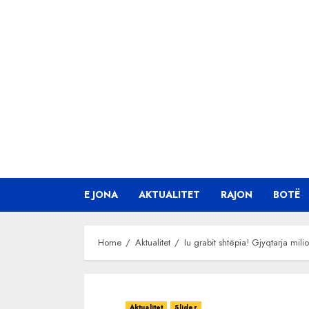
Skip
to
content
E JONA
AKTUALITET
RAJON
BOTË
Home
Aktualitet
Iu grabit shtëpia! Gjyqtarja mil
Aktualitet
Slider