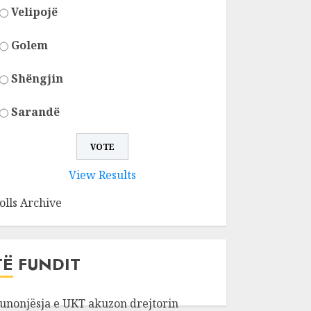
Velipojë
Golem
Shëngjin
Sarandë
View Results
olls Archive
TË FUNDIT
unonjësja e UKT akuzon drejtorin