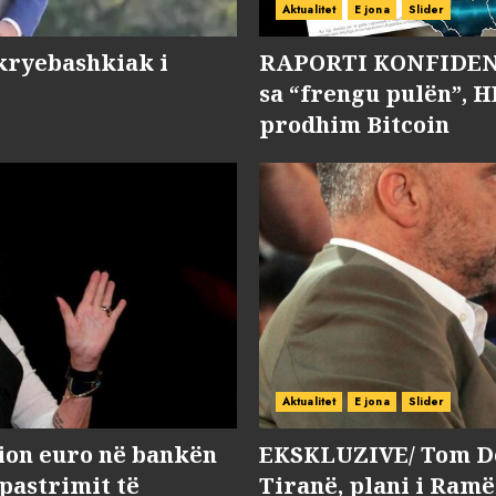
Aktualitet
E jona
Slider
kryebashkiak i
RAPORTI KONFIDENC
sa “frengu pulën”, H
prodhim Bitcoin
Aktualitet
E jona
Slider
lion euro në bankën
EKSKLUZIVE/ Tom Do
 pastrimit të
Tiranë, plani i Ramë