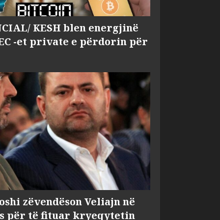
IAL/ KESH blen energjinë
EC -et private e përdorin për
shi zëvendëson Veliajn në
s për të fituar kryeqytetin