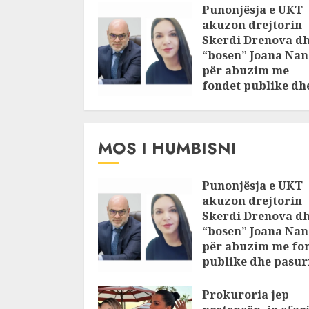
Punonjësja e UKT
akuzon drejtorin
Skerdi Drenova d
“bosen” Joana Nan
për abuzim me
fondet publike dh
pasuri të
pajustifikuar
JULY 24, 2025
MOS I HUMBISNI
Punonjësja e UKT
akuzon drejtorin
Skerdi Drenova d
“bosen” Joana Nan
për abuzim me fo
publike dhe pasuri
pajustifikuar
Prokuroria jep
JULY 24, 2025