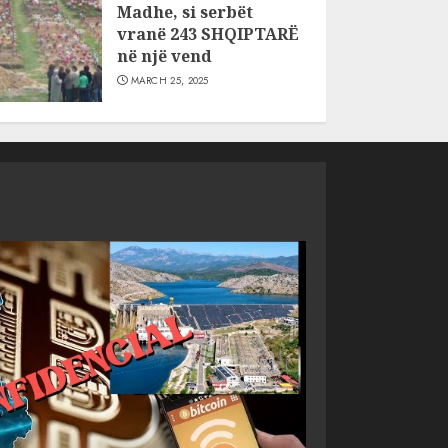
Madhe, si serbët
vranë 243 SHQIPTARË
në një vend
MARCH 25, 2025