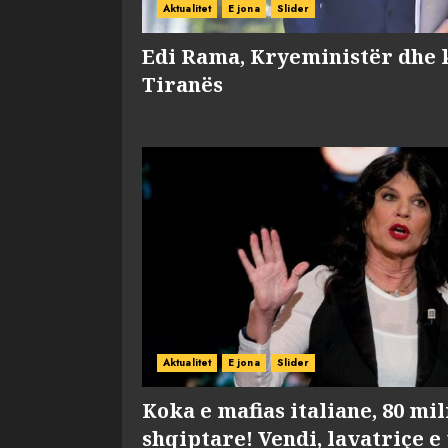
Aktualitet
E jona
Slider
Edi Rama, Kryeministër dhe 
Tiranës
Aktualitet
E jona
Slider
Koka e mafias italiane, 80 mi
shqiptare! Vendi, lavatriçe e