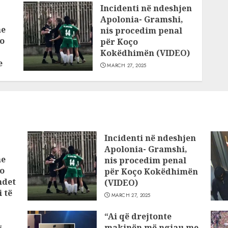
Incidenti në ndeshjen
Apolonia- Gramshi,
he
nis procedim penal
o
për Koço
Kokëdhimën (VIDEO)
e
MARCH 27, 2025
Incidenti në ndeshjen
Apolonia- Gramshi,
he
nis procedim penal
o
për Koço Kokëdhimën
ndet
(VIDEO)
 të
MARCH 27, 2025
“Ai që drejtonte
makinën më ngjau me