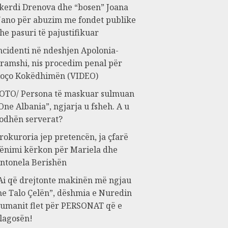
kerdi Drenova dhe “bosen” Joana
ano për abuzim me fondet publike
he pasuri të pajustifikuar
ncidenti në ndeshjen Apolonia-
ramshi, nis procedim penal për
oço Kokëdhimën (VIDEO)
OTO/ Persona të maskuar sulmuan
One Albania”, ngjarja u fsheh. A u
odhën serverat?
rokuroria jep pretencën, ja çfarë
ënimi kërkon për Mariela dhe
ntonela Berishën
Ai që drejtonte makinën më ngjau
e Talo Çelën”, dëshmia e Nuredin
umanit flet për PERSONAT që e
lagosën!