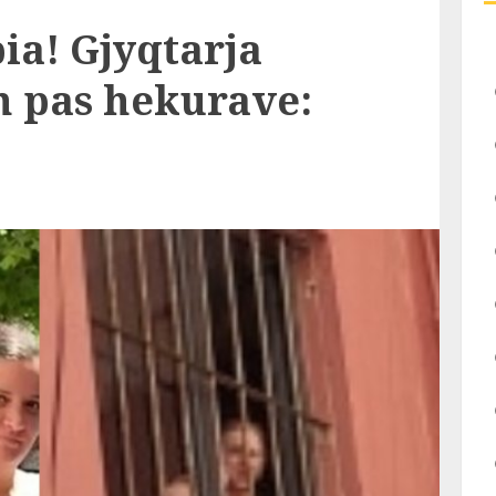
pia! Gjyqtarja
h pas hekurave: