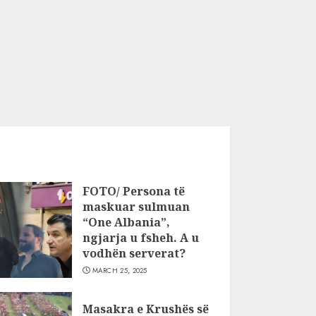
FOTO/ Persona të
maskuar sulmuan
“One Albania”,
ngjarja u fsheh. A u
vodhën serverat?
MARCH 25, 2025
Masakra e Krushës së