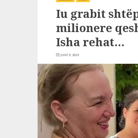
Iu grabit shtë
milionere qes
Isha rehat…
JUNE 9, 2023