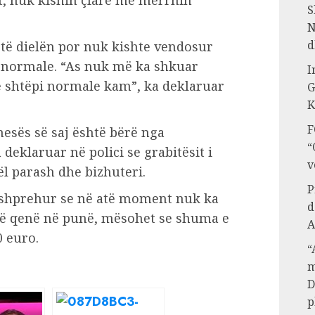
at, nuk kishin çfarë më merrnin
S
N
d
t të dielën por nuk kishte vendosur
i normale. “As nuk më ka shkuar
I
 shtëpi normale kam”, ka deklaruar
G
K
F
esës së saj është bërë nga
“
 deklaruar në polici se grabitësit i
v
l parash dhe bizhuteri.
P
 shprehur se në atë moment nuk ka
d
anë qenë në punë, mësohet se shuma e
A
0 euro.
“
m
D
p