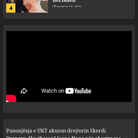
Berishën
4
MARCH 25, 2025
“Ai që drejtonte makinën më
ngjau me Talo Çelën”,
dëshmia e Nuredin Dumanit
flet për PERSONAT që e
plagosën!
5
MARCH 25, 2025
Punonjësja e UKT akuzon
drejtorin Skerdi Drenova dhe
“bosen” Joana Nano për
abuzim me fondet publike dhe
pasuri të pajustifikuar
1
JULY 24, 2025
Incidenti në ndeshjen
Punonjësja e UKT akuzon drejtorin Skerdi
Apolonia- Gramshi, nis
procedim penal për Koço