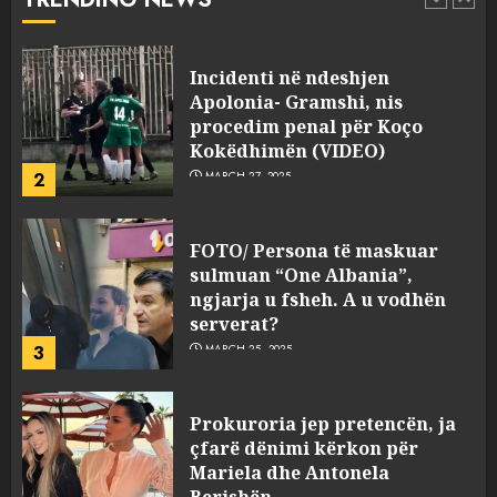
pasuri të pajustifikuar
1
JULY 24, 2025
Incidenti në ndeshjen
Apolonia- Gramshi, nis
procedim penal për Koço
Kokëdhimën (VIDEO)
2
MARCH 27, 2025
FOTO/ Persona të maskuar
sulmuan “One Albania”,
ngjarja u fsheh. A u vodhën
serverat?
3
MARCH 25, 2025
Prokuroria jep pretencën, ja
çfarë dënimi kërkon për
Mariela dhe Antonela