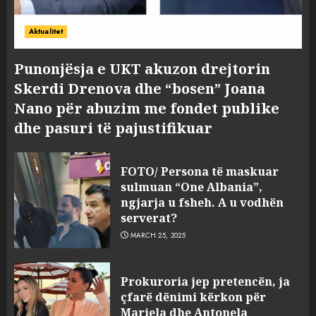
Aktualitet
Punonjësja e UKT akuzon drejtorin
Skerdi Drenova dhe “bosen” Joana
Nano për abuzim me fondet publike
dhe pasuri të pajustifikuar
FOTO/ Persona të maskuar
sulmuan “One Albania”,
ngjarja u fsheh. A u vodhën
serverat?
MARCH 25, 2025
Prokuroria jep pretencën, ja
çfarë dënimi kërkon për
Mariela dhe Antonela