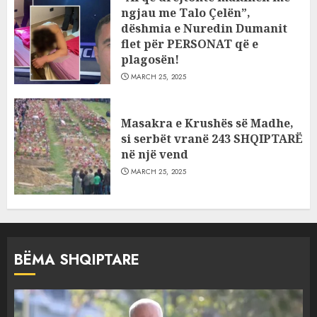
ngjau me Talo Çelën”,
dëshmia e Nuredin Dumanit
flet për PERSONAT që e
plagosën!
MARCH 25, 2025
Masakra e Krushës së Madhe,
si serbët vranë 243 SHQIPTARË
në një vend
MARCH 25, 2025
BËMA SHQIPTARE