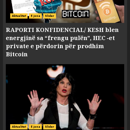
Aktualitet
E jona
Slider
RAPORTI KONFIDENCIAL/ KESH blen
energjinë sa “frengu pulën”, HEC -et
private e përdorin për prodhim
Bitcoin
Aktualitet
E jona
Slider