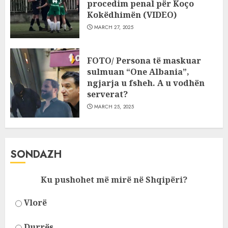
procedim penal për Koço
Kokëdhimën (VIDEO)
MARCH 27, 2025
FOTO/ Persona të maskuar
sulmuan “One Albania”,
ngjarja u fsheh. A u vodhën
serverat?
MARCH 25, 2025
SONDAZH
Ku pushohet më mirë në Shqipëri?
Vlorë
Durrës