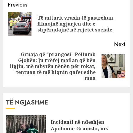
Continue
Big Brother VIP,
Previous
“shpërthejnë”
Reading
Të miturit vrasin të pastrehun,
debatet mes
Pre
filmojnë ngjarjen dhe e
konkurrentëve
pos
shpërndajnë në rrjetet sociale
Next
Gruaja që “prangosi” Pëllumb
Gjokën: Ju rrëfej mafian që bën
Next
ligjin, më mbytën nënën për tokat,
post:
tentuan të më hiqnin qafet edhe
mua
TË NGJASHME
Incidenti në ndeshjen
Apolonia- Gramshi, nis