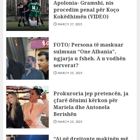
Apolonia- Gramshi, nis
procedim penal për Koço
Kokëdhimën (VIDEO)
MARCH 27, 2025
FOTO/ Persona të maskuar
sulmuan “One Albania”,
ngjarja u fsheh. A u vodhën
serverat?
MARCH 25, 2025
Prokuroria jep pretencën, ja
çfarë dënimi kërkon për
Mariela dhe Antonela
Berishën
MARCH 25, 2025
“Ai që drejtonte makinën më