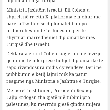
diplomatët nga Turqia.
Ministri i Jashtëm izraelit, Eli Cohen u
shpreh në rrjetin X, platforma e njohur më
parë si Twitter, se diplomatët tani po
urdhëroheshin të tërhiqeshin për të
shyrtuar marrëdhëniet diplomatike mes
Turqisë dhe Izraelit.
Deklarata e zotit Cohen sugjeron një lëvizje
që mund të ndërpresë lidhjet diplomatike të
sapo rivendosura midis dy vendeve. Deri në
publikimin e këtij lajmi nuk ka patur
reagime nga Ministria e Jashtme e Turqisë.
Më herët të shtunën, Presidenti Rexhep
Tajip Erdogan tha gjatë një tubimi pro-
palestinez, ku merrnin pjesë qindra mijëra