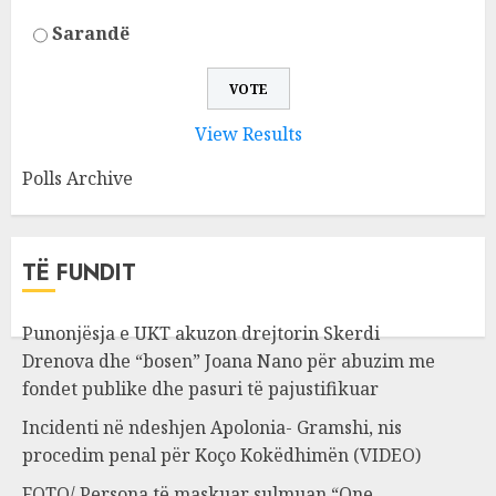
Sarandë
View Results
Polls Archive
TË FUNDIT
Punonjësja e UKT akuzon drejtorin Skerdi
Drenova dhe “bosen” Joana Nano për abuzim me
fondet publike dhe pasuri të pajustifikuar
Incidenti në ndeshjen Apolonia- Gramshi, nis
procedim penal për Koço Kokëdhimën (VIDEO)
FOTO/ Persona të maskuar sulmuan “One