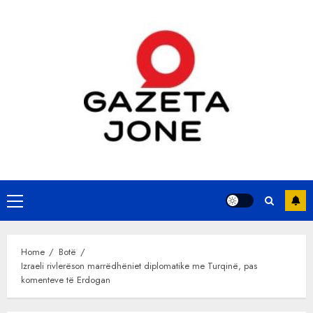
Skip
to
content
Primary
Menu
Home
Botë
Izraeli rivlerëson marrëdhëniet diplomatike me Turqinë, pas
komenteve të Erdogan