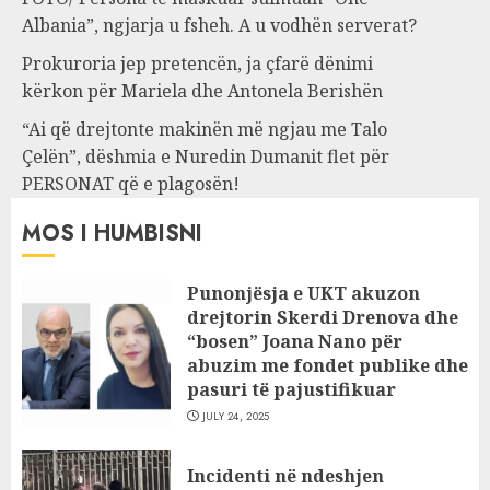
Albania”, ngjarja u fsheh. A u vodhën serverat?
Prokuroria jep pretencën, ja çfarë dënimi
kërkon për Mariela dhe Antonela Berishën
“Ai që drejtonte makinën më ngjau me Talo
Çelën”, dëshmia e Nuredin Dumanit flet për
PERSONAT që e plagosën!
MOS I HUMBISNI
Punonjësja e UKT akuzon
drejtorin Skerdi Drenova dhe
“bosen” Joana Nano për
abuzim me fondet publike dhe
pasuri të pajustifikuar
JULY 24, 2025
Incidenti në ndeshjen