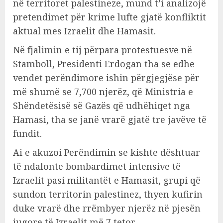
në territoret palestineze, mund t’i analizojë
pretendimet për krime lufte gjatë konfliktit
aktual mes Izraelit dhe Hamasit.
Në fjalimin e tij përpara protestuesve në
Stamboll, Presidenti Erdogan tha se edhe
vendet perëndimore ishin përgjegjëse për
më shumë se 7,700 njerëz, që Ministria e
Shëndetësisë së Gazës që udhëhiqet nga
Hamasi, tha se janë vrarë gjatë tre javëve të
fundit.
Ai e akuzoi Perëndimin se kishte dështuar
të ndalonte bombardimet intensive të
Izraelit pasi militantët e Hamasit, grupi që
sundon territorin palestinez, thyen kufirin
duke vrarë dhe rrëmbyer njerëz në pjesën
jugore të Izraelit më 7 tetor.