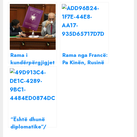
Rama i
Rama nga Francë:
kundërpërgjigjet
Pa Kinën, Rusinë
Ahmetajt, i heq
dhe Turqinë nuk
sot pasaportën
do e kishim
diplomatike që
përballuar
skandonte në
pandeminë!
2033!
“Është dhunë
diplomatike”/
Nata e parë në