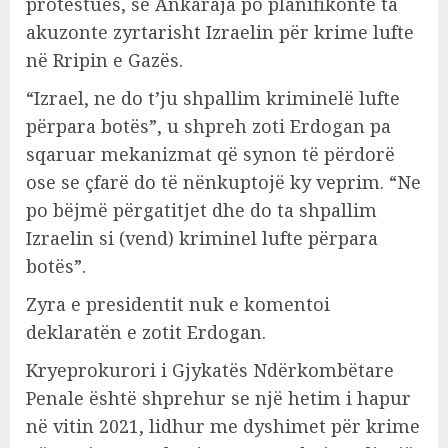
protestues, se Ankaraja po planifikonte ta
akuzonte zyrtarisht Izraelin për krime lufte
në Rripin e Gazës.
“Izrael, ne do t’ju shpallim kriminelë lufte
përpara botës”, u shpreh zoti Erdogan pa
sqaruar mekanizmat që synon të përdorë
ose se çfarë do të nënkuptojë ky veprim. “Ne
po bëjmë përgatitjet dhe do ta shpallim
Izraelin si (vend) kriminel lufte përpara
botës”.
Zyra e presidentit nuk e komentoi
deklaratën e zotit Erdogan.
Kryeprokurori i Gjykatës Ndërkombëtare
Penale është shprehur se një hetim i hapur
në vitin 2021, lidhur me dyshimet për krime