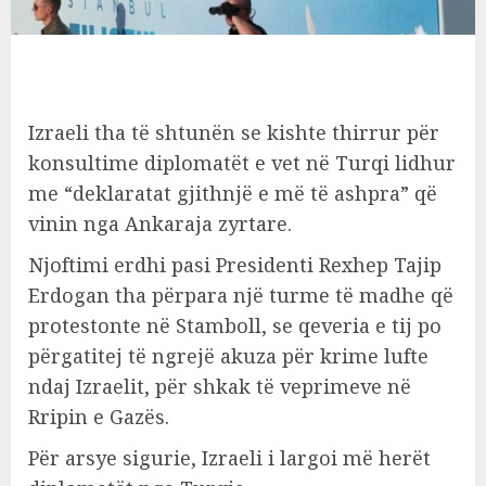
Izraeli tha të shtunën se kishte thirrur për
konsultime diplomatët e vet në Turqi lidhur
me “deklaratat gjithnjë e më të ashpra” që
vinin nga Ankaraja zyrtare.
Njoftimi erdhi pasi Presidenti Rexhep Tajip
Erdogan tha përpara një turme të madhe që
protestonte në Stamboll, se qeveria e tij po
përgatitej të ngrejë akuza për krime lufte
ndaj Izraelit, për shkak të veprimeve në
Rripin e Gazës.
Për arsye sigurie, Izraeli i largoi më herët