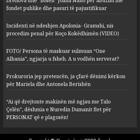
Drenova dhe “bosen” Joana Nano për abuzim me
Kokëdhimën (VIDEO)
fondet publike dhe pasuri të pajustifikuar
2
MARCH 27, 2025
Incidenti në ndeshjen Apolonia- Gramshi, nis
procedim penal për Koço Kokëdhimën (VIDEO)
FOTO/ Persona të maskuar
sulmuan “One Albania”,
ngjarja u fsheh. A u vodhën
FOTO/ Persona të maskuar sulmuan “One
serverat?
Albania”, ngjarja u fsheh. A u vodhën serverat?
3
MARCH 25, 2025
Prokuroria jep pretencën, ja çfarë dënimi kërkon
Prokuroria jep pretencën, ja
për Mariela dhe Antonela Berishën
çfarë dënimi kërkon për
Mariela dhe Antonela
“Ai që drejtonte makinën më ngjau me Talo
Berishën
Çelën”, dëshmia e Nuredin Dumanit flet për
4
MARCH 25, 2025
PERSONAT që e plagosën!
“Ai që drejtonte makinën më
ngjau me Talo Çelën”,