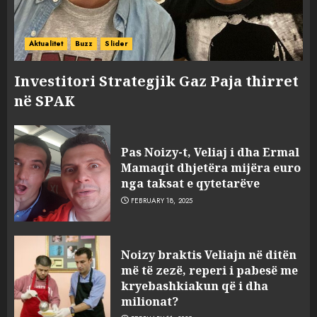
Aktualitet
Buzz
Slider
Investitori Strategjik Gaz Paja thirret
në SPAK
Pas Noizy-t, Veliaj i dha Ermal
Mamaqit dhjetëra mijëra euro
nga taksat e qytetarëve
FEBRUARY 18, 2025
FOTO/ Persona të maskuar
Noizy braktis Veliajn në ditën
sulmuan “One Albania”,
më të zezë, reperi i pabesë me
ngjarja u fsheh. A u vodhën
kryebashkiakun që i dha
serverat?
milionat?
3
MARCH 25, 2025