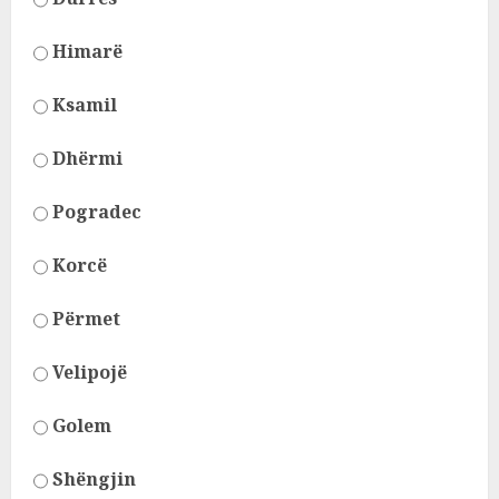
Himarë
Ksamil
Dhërmi
Pogradec
Korcë
Përmet
Velipojë
Golem
Shëngjin