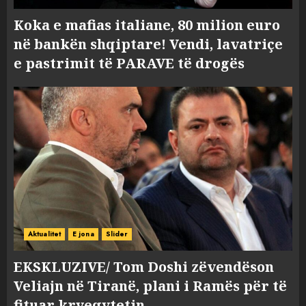
Koka e mafias italiane, 80 milion euro
në bankën shqiptare! Vendi, lavatriçe
e pastrimit të PARAVE të drogës
Aktualitet
E jona
Slider
EKSKLUZIVE/ Tom Doshi zëvendëson
Veliajn në Tiranë, plani i Ramës për të
fituar kryeqytetin