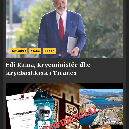
Aktualitet
E jona
Slider
Edi Rama, Kryeministër dhe
kryebashkiak i Tiranës