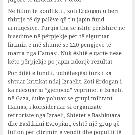
Në fillim të konfliktit, zoti Erdogan u bëri
thirrje të dy palëve që t’u japin fund
armiqësive. Turqia tha se ishte përfshirë në
bisedime në përpjekje për të siguruar
lirimin e më shumë se 220 pengjeve të
marra nga Hamasi. Nuk është e qartë nëse
këto përpjekje po japin ndonjë rezultat.
Por ditët e fundit, udhëheqësi turk i ka
shtuar kritikat ndaj Izraelit. Zoti Erdogan i
ka cilësuar si “gjenocid” veprimet e Izraelit
në Gaza, duke pohuar se grupi militant
Hamas, i konsideruar si organizatë
terroriste nga Izraeli, Shtetet e Bashkuara
dhe Bashkimi Evropian, është një grup që
lufton për çlirimin e vendit dhe popullit të