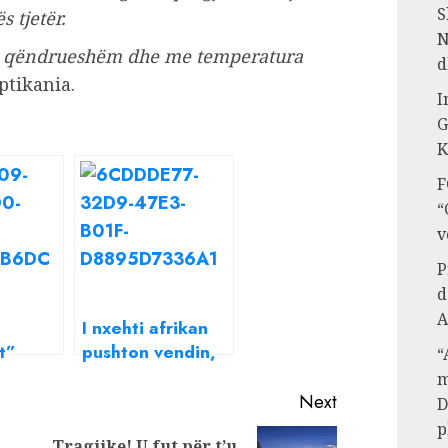
S
s tjetër.
N
ë i qëndrueshëm dhe me temperatura
d
ptikania.
I
G
K
F
“
v
P
d
A
I nxehti afrikan
t”
pushton vendin,
“
i nxehti
temeraturat
m
ditën e sotme
Next
D
rat do
deri në 40 gradë
p
Tragjike! U fut për t’u