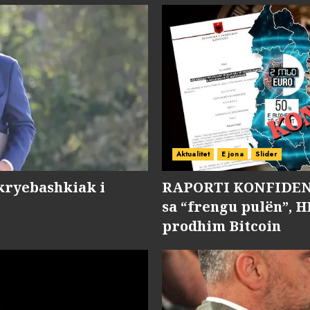
Aktualitet
E jona
Slider
kryebashkiak i
RAPORTI KONFIDENC
sa “frengu pulën”, H
prodhim Bitcoin