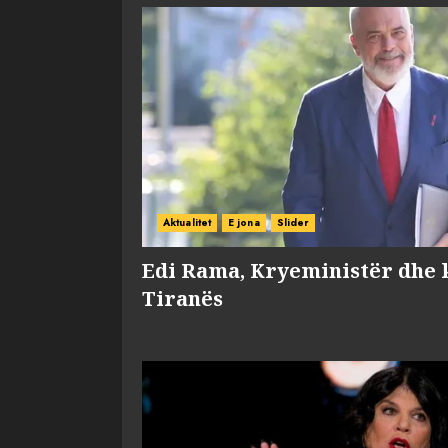
Aktualitet
E jona
Slider
Edi Rama, Kryeministër dhe 
Tiranës