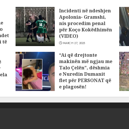
Incidenti në ndeshjen
Apolonia- Gramshi,
he
nis procedim penal
o
për Koço Kokëdhimën
ndet
(VIDEO)
 të
MARCH 27, 2025
“Ai që drejtonte
makinën më ngjau me
ë
Talo Çelën”, dëshmia
r
e Nuredin Dumanit
ela
flet për PERSONAT që
e plagosën!
MARCH 25, 2025