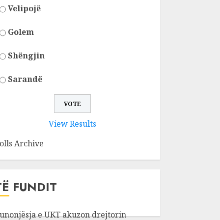
Velipojë
Golem
Shëngjin
Sarandë
View Results
olls Archive
TË FUNDIT
unonjësja e UKT akuzon drejtorin