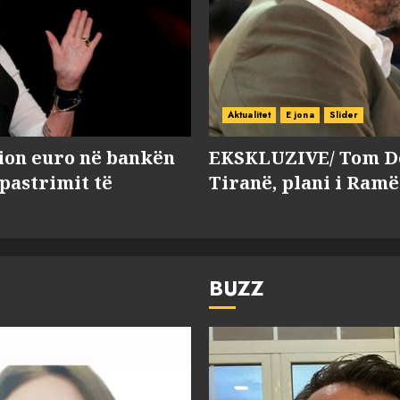
Aktualitet
E jona
Slider
lion euro në bankën
EKSKLUZIVE/ Tom Do
 pastrimit të
Tiranë, plani i Ramë
BUZZ