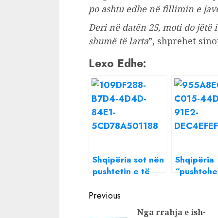
po ashtu edhe në fillimin e javë
Deri në datën 25, moti do jët
shumë të larta
”, shprehet sino
Lexo Edhe:
Shqipëria sot nën
Shqipëria
pushtetin e të
“pushtohe
nxehtit afrikan,
nesër nga 
Continue
temperaturat
afrikan,
Previous
arrijnë deri në
temperatu
Reading
Nga rrahja e ish-