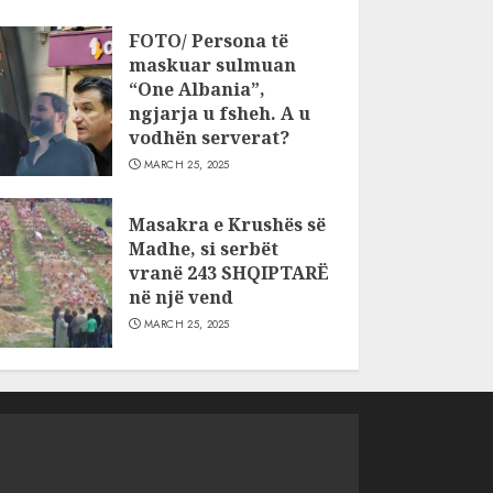
FOTO/ Persona të
maskuar sulmuan
“One Albania”,
ngjarja u fsheh. A u
vodhën serverat?
MARCH 25, 2025
Masakra e Krushës së
Madhe, si serbët
vranë 243 SHQIPTARË
në një vend
MARCH 25, 2025