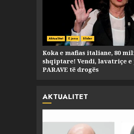
Aktualitet
E jona
Slider
Koka e mafias italiane, 80 mi
shqiptare! Vendi, lavatriçe e
PARAVE të drogës
AKTUALITET