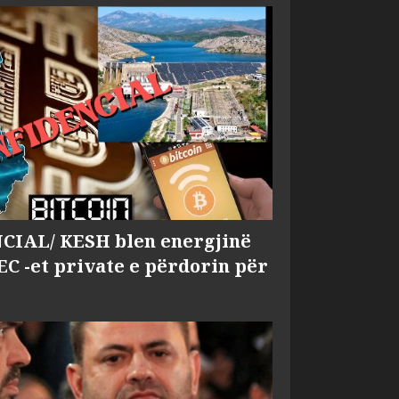
IAL/ KESH blen energjinë
EC -et private e përdorin për