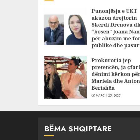
Punonjësja e UKT
akuzon drejtorin
Skerdi Drenova d
“bosen” Joana Nan
për abuzim me fo
publike dhe pasuri
pajustifikuar
Prokuroria jep
JULY 24, 2025
pretencën, ja çfar
dënimi kërkon pë
Mariela dhe Anton
Berishën
MARCH 25, 2025
BËMA SHQIPTARE