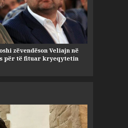
shi zëvendëson Veliajn në
s për të fituar kryeqytetin