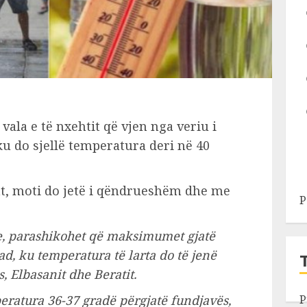
vala e të nxehtit që vjen nga veriu i
ku do sjellë temperatura deri në 40
ht, moti do jetë i qëndrueshëm dhe me
P
ke, parashikohet që maksimumet gjatë
rad, ku temperatura të larta do të jenë
, Elbasanit dhe Beratit.
P
eratura 36-37 gradë përgjatë fundjavës,