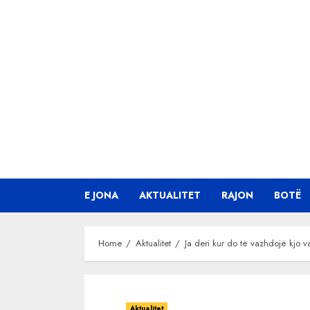
Skip
to
content
E JONA
AKTUALITET
RAJON
BOTË
Home
Aktualitet
Ja deri kur do të vazhdojë kjo va
Aktualitet