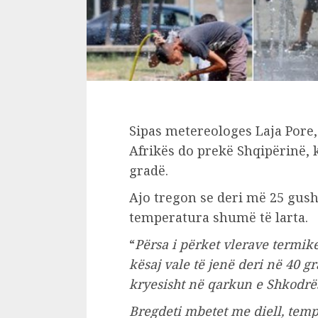
Sipas metereologes Laja Pore, 
Afrikës do prekë Shqipërinë, 
gradë.
Ajo tregon se deri më 25 gus
temperatura shumë të larta.
“
Përsa i përket vlerave termi
kësaj vale të jenë deri në 40 g
kryesisht në qarkun e Shkodrës
Bregdeti mbetet me diell, temp