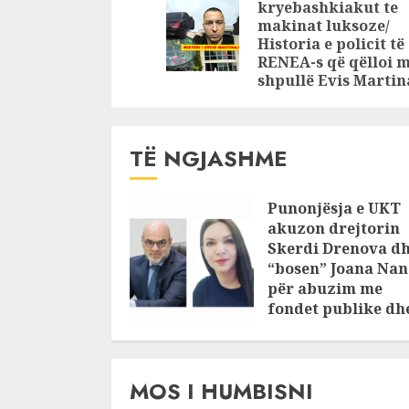
39°C
të shkojnë
kryebashkiakut te
në…
makinat luksoze/
Historia e policit të
RENEA-s që qëlloi 
shpullë Evis Martin
TË NGJASHME
Punonjësja e UKT
akuzon drejtorin
Skerdi Drenova d
“bosen” Joana Nan
për abuzim me
fondet publike dh
pasuri të
pajustifikuar
JULY 24, 2025
MOS I HUMBISNI