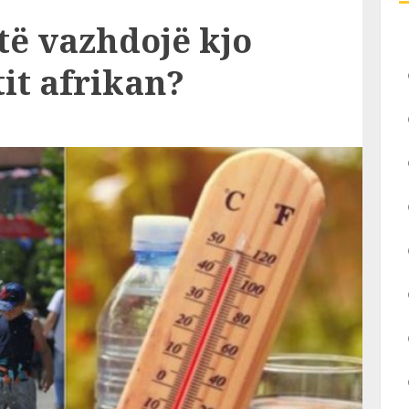
 të vazhdojë kjo
tit afrikan?