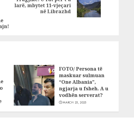
 deri
Next
larë, mbytet 11-vjeçari
Previous
post:
në Librazhd
post:
me
ajn!
FOTO/ Persona të
maskuar sulmuan
he
“One Albania”,
o
ngjarja u fsheh. A u
vodhën serverat?
e
MARCH 25, 2025