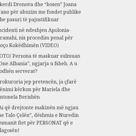
kerdi Drenova dhe “bosen” Joana
ano për abuzim me fondet publike
he pasuri të pajustifikuar
ncidenti në ndeshjen Apolonia-
ramshi, nis procedim penal për
oço Kokëdhimën (VIDEO)
OTO/ Persona të maskuar sulmuan
One Albania”, ngjarja u fsheh. A u
odhën serverat?
rokuroria jep pretencën, ja çfarë
ënimi kërkon për Mariela dhe
ntonela Berishën
Ai që drejtonte makinën më ngjau
e Talo Çelën”, dëshmia e Nuredin
umanit flet për PERSONAT që e
lagosën!