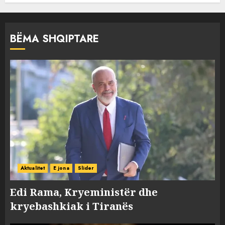
BËMA SHQIPTARE
Aktualitet
E jona
Slider
Edi Rama, Kryeministër dhe
kryebashkiak i Tiranës