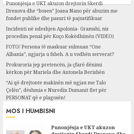
Punonjësja e UKT akuzon drejtorin Skerdi
Drenova dhe “bosen” Joana Nano për abuzim me
fondet publike dhe pasuri të pajustifikuar
Incidenti në ndeshjen Apolonia- Gramshi, nis
procedim penal për Koço Kokëdhimën (VIDEO)
FOTO/ Persona të maskuar sulmuan “One
Albania”, ngjarja u fsheh. A u vodhën serverat?
Prokuroria jep pretencën, ja çfarë dënimi
kërkon për Mariela dhe Antonela Berishën
“Ai që drejtonte makinën më ngjau me Talo
Çelën”, dëshmia e Nuredin Dumanit flet për
PERSONAT që e plagosën!
MOS I HUMBISNI
Punonjësja e UKT akuzon