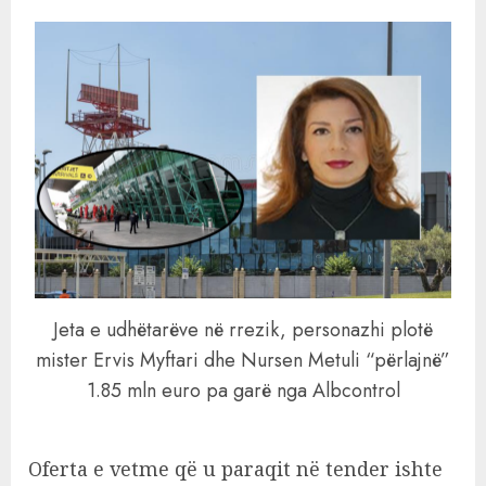
Jeta e udhëtarëve në rrezik, personazhi plotë
mister Ervis Myftari dhe Nursen Metuli “përlajnë”
1.85 mln euro pa garë nga Albcontrol
Oferta e vetme që u paraqit në tender ishte