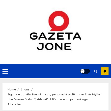
Skip
to
content
Primary
Menu
Home
E jona
Siguria e udhëtarëve në rrezik, personazhi plotë mister Ervis Myftari
dhe Nursen Metuli “përlajnë” 1.85 mln euro pa garë nga
Albcontrol