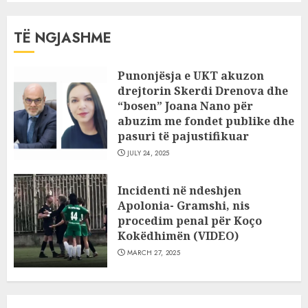
TË NGJASHME
Punonjësja e UKT akuzon
drejtorin Skerdi Drenova dhe
“bosen” Joana Nano për
abuzim me fondet publike dhe
pasuri të pajustifikuar
JULY 24, 2025
Incidenti në ndeshjen
Apolonia- Gramshi, nis
procedim penal për Koço
Kokëdhimën (VIDEO)
MARCH 27, 2025