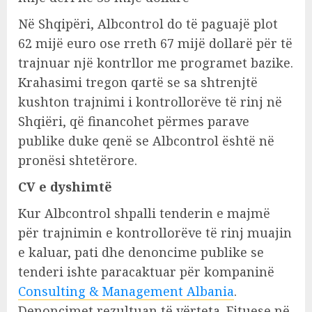
Në Shqipëri, Albcontrol do të paguajë plot
62 mijë euro ose rreth 67 mijë dollarë për të
trajnuar një kontrllor me programet bazike.
Krahasimi tregon qartë se sa shtrenjtë
kushton trajnimi i kontrollorëve të rinj në
Shqiëri, që financohet përmes parave
publike duke qenë se Albcontrol është në
pronësi shtetërore.
CV e dyshimtë
Kur Albcontrol shpalli tenderin e majmë
për trajnimin e kontrollorëve të rinj muajin
e kaluar, pati dhe denoncime publike se
tenderi ishte paracaktuar për kompaninë
Consulting & Management Albania
.
Denoncimet rezultuan të vërteta. Fituese në