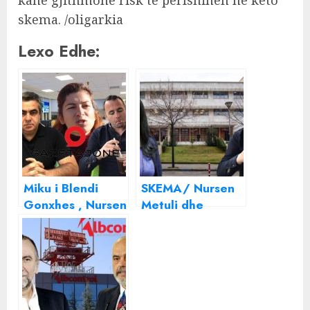
kanë gjithmonë risk të përfshihen në këto
skema. /oligarkia
Lexo Edhe:
Miku i Blendi
SKEMA/ Nursen
Gonxhes , Nursen
Metuli dhe
Metuli “përlan”
Mirlinda e AKSHI-
550 milionë lekë
t “lojë” me
pa garë te
paratë e
Albcontrol ,
shqiptarëve, si
Laureta Omeri
një kompani
firmos me flamur
fantazmë ofroi 0