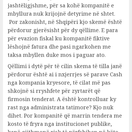
jashtëligjshme, për sa kohë kompanitë e
mbyllura nuk krijojnë detyrime në shtet.
Por zakonisht, në Shqipëri kjo skemë është
përdorur gjerësisht për dy qëllime. E para
për evazion fiskal ku kompanitë fiktive
lëshojnë fatura dhe pasi ngarkohen me
taksa mbyllen duke mos i paguar ato.
Qëllimi i dytë për të cilin skema të tilla janë
përdorur është ai i nxjerrjes së parave Cash
nga kompania kryesore, të cilat më pas
shkojnë si rryshfete për zyrtarët që
firmosin tenderat. A është kontrolluar ky
rast nga administrata tatimore? Kjo nuk
dihet. Por kompanitë që marrin tendera me
kosto të fryra nga institucionet publike,