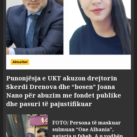
Aktualitet
Punonjësja e UKT akuzon drejtorin
Skerdi Drenova dhe “bosen” Joana
Nano për abuzim me fondet publike
dhe pasuri të pajustifikuar
FOTO/ Persona të maskuar
sulmuan “One Albania”,
ngjarja u fsheh. A u vodhën