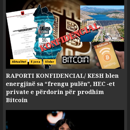
Aktualitet
E jona
Slider
RAPORTI KONFIDENCIAL/ KESH blen
energjinë sa “frengu pulën”, HEC -et
private e përdorin për prodhim
Bitcoin