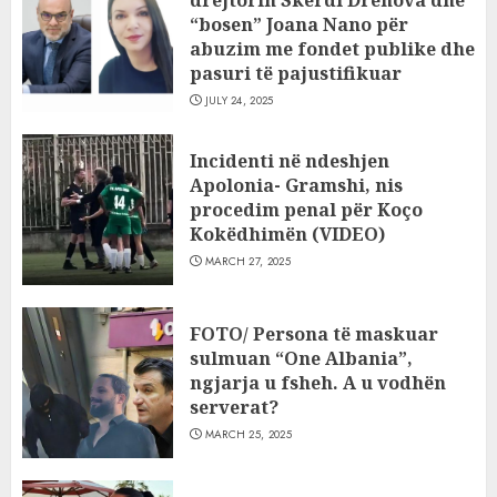
drejtorin Skerdi Drenova dhe
“bosen” Joana Nano për
abuzim me fondet publike dhe
pasuri të pajustifikuar
JULY 24, 2025
Incidenti në ndeshjen
Apolonia- Gramshi, nis
procedim penal për Koço
Kokëdhimën (VIDEO)
MARCH 27, 2025
FOTO/ Persona të maskuar
sulmuan “One Albania”,
ngjarja u fsheh. A u vodhën
serverat?
MARCH 25, 2025