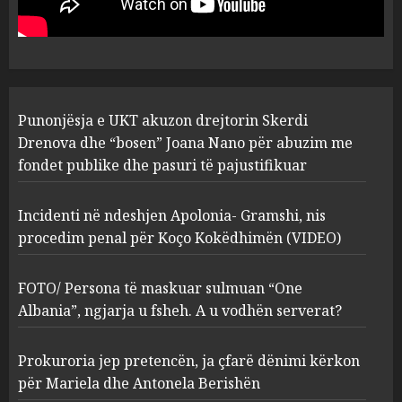
“bosen” Joana Nano për
abuzim me fondet publike dhe
pasuri të pajustifikuar
1
JULY 24, 2025
Incidenti në ndeshjen
Punonjësja e UKT akuzon drejtorin Skerdi
Apolonia- Gramshi, nis
procedim penal për Koço
Drenova dhe “bosen” Joana Nano për abuzim me
Kokëdhimën (VIDEO)
fondet publike dhe pasuri të pajustifikuar
2
MARCH 27, 2025
Incidenti në ndeshjen Apolonia- Gramshi, nis
procedim penal për Koço Kokëdhimën (VIDEO)
FOTO/ Persona të maskuar
sulmuan “One Albania”,
ngjarja u fsheh. A u vodhën
FOTO/ Persona të maskuar sulmuan “One
serverat?
Albania”, ngjarja u fsheh. A u vodhën serverat?
3
MARCH 25, 2025
Prokuroria jep pretencën, ja çfarë dënimi kërkon
Prokuroria jep pretencën, ja
për Mariela dhe Antonela Berishën
çfarë dënimi kërkon për