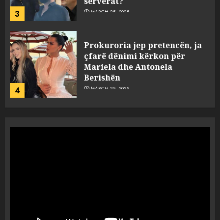
serverat?
3
MARCH 25, 2025
Prokuroria jep pretencën, ja
çfarë dënimi kërkon për
Mariela dhe Antonela
Berishën
4
MARCH 25, 2025
“Ai që drejtonte makinën më
ngjau me Talo Çelën”,
dëshmia e Nuredin Dumanit
flet për PERSONAT që e
plagosën!
5
MARCH 25, 2025
Punonjësja e UKT akuzon
drejtorin Skerdi Drenova dhe