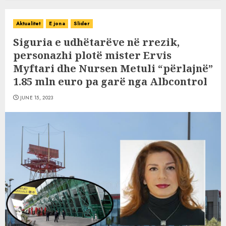
Aktualitet
E jona
Slider
Siguria e udhëtarëve në rrezik,
personazhi plotë mister Ervis
Myftari dhe Nursen Metuli “përlajnë”
1.85 mln euro pa garë nga Albcontrol
JUNE 15, 2023