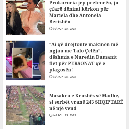
Prokuroria jep pretencën, ja
çfarë dënimi kërkon për
Mariela dhe Antonela
Berishën
MARCH 25, 2025
“Ai që drejtonte makinën më
ngjau me Talo Çelën”,
dëshmia e Nuredin Dumanit
flet për PERSONAT që e
plagosën!
MARCH 25, 2025
Masakra e Krushës së Madhe,
si serbët vranë 243 SHQIPTARË
në një vend
MARCH 25, 2025