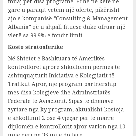
muaj për disa programe. Edhe në këtë në
garë u paraqit vetëm një ofertë, pikërisht
ajo e kompanisë “Consulting & Management
Albania” që u shpall fituese duke ofruar një
vlerë sa 99.9% e fondit limit.
Kosto stratosferike
Në Shtetet e Bashkuara të Amerikës
kontrollorët ajrorë shkollohen përmes të
ashtuquajturit Iniciativa e Kolegjiatit të
Trafikut Ajror, një program partnership
mes disa kolegjeve dhe Adminstriatës
Federale të Aviacionit. Sipas të dhënave
zyrtare nga ky program, aktualisht kostoja
e shkollimit 2 ose 4 vjeçar për të marrë
diplomën e kontrollorit ajror varion nga 10
mijë deri në 35 mijë dollarë