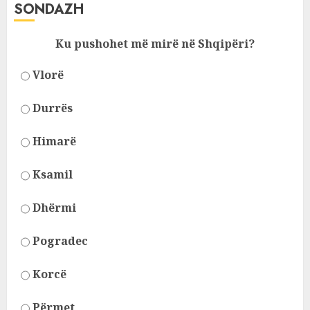
SONDAZH
Ku pushohet më mirë në Shqipëri?
Vlorë
Durrës
Himarë
Ksamil
Dhërmi
Pogradec
Korcë
Përmet