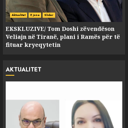
Aktualitet
E jona
Slider
EKSKLUZIVE/ Tom Doshi zëvendëson
Veliajn në Tiranë, plani i Ramës për të
fituar kryeqytetin
AKTUALITET