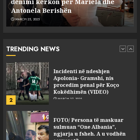
Dumanit flet për PERSONAT që e
plagosën!
5
MARCH 25, 2025
plagosën!
MARCH 25, 2025
Punonjësja e UKT akuzon
drejtorin Skerdi Drenova dhe
“bosen” Joana Nano për
abuzim me fondet publike dhe
TRENDING NEWS
pasuri të pajustifikuar
1
JULY 24, 2025
Incidenti në ndeshjen
Apolonia- Gramshi, nis
procedim penal për Koço
Kokëdhimën (VIDEO)
2
MARCH 27, 2025
FOTO/ Persona të maskuar
sulmuan “One Albania”,
ngjarja u fsheh. A u vodhën