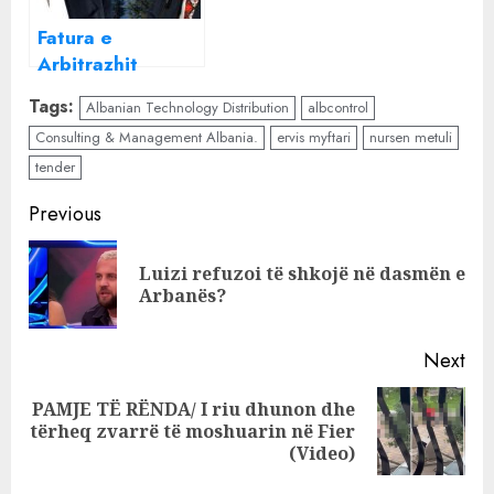
të kuq
lek që tenderin
Fatura e
GJIGANT ta
Arbitrazhit
merrte MIKU i
“Becchetti”,
Gonxhes
Tags:
Albanian Technology Distribution
albcontrol
kompania
Consulting & Management Albania.
ervis myftari
nursen metuli
Albcontrol në
tender
rrezik falimenti
Continue
Previous
Reading
Luizi refuzoi të shkojë në dasmën e
Pre
Arbanës?
pos
Next
PAMJE TË RËNDA/ I riu dhunon dhe
Next
tërheq zvarrë të moshuarin në Fier
post:
(Video)