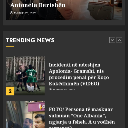
MARCH 25, 2025
plagosën!
MARCH 25, 2025
Punonjësja e UKT akuzon
drejtorin Skerdi Drenova dhe
“bosen” Joana Nano për
abuzim me fondet publike dhe
TRENDING NEWS
pasuri të pajustifikuar
1
JULY 24, 2025
Incidenti në ndeshjen
Apolonia- Gramshi, nis
procedim penal për Koço
Kokëdhimën (VIDEO)
2
MARCH 27, 2025
FOTO/ Persona të maskuar
sulmuan “One Albania”,
ngjarja u fsheh. A u vodhën
serverat?