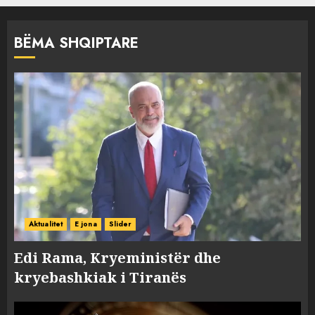
BËMA SHQIPTARE
Aktualitet
E jona
Slider
Edi Rama, Kryeministër dhe
kryebashkiak i Tiranës