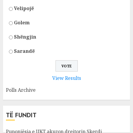
Velipojë
Golem
Shëngjin
Sarandë
View Results
Polls Archive
TË FUNDIT
Punonjësja e UKT akuzon drejtorin Skerdi