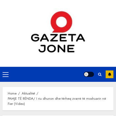
Skip
to
content
Primary
Menu
Home
Aktualitet
PAMJE TË RËNDA/ I riu dhunon dhe tërheq zvarrë të moshuarin në
Fier (Video)