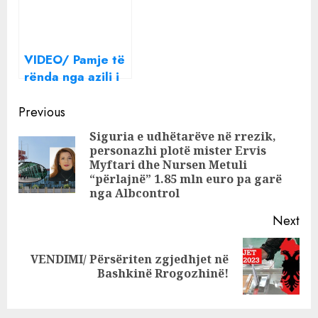
barbarisht
urbanit i përplasi
(Video)
nipin 7 vjeçar
VIDEO/ Pamje të
rënda nga azili i
pleqve shqiptar!
Continue
E moshuara rrihet
Previous
nga punonjësja
Reading
Siguria e udhëtarëve në rrezik,
personazhi plotë mister Ervis
Pre
Myftari dhe Nursen Metuli
pos
“përlajnë” 1.85 mln euro pa garë
nga Albcontrol
Next
VENDIMI/ Përsëriten zgjedhjet në
Next
Bashkinë Rrogozhinë!
post: