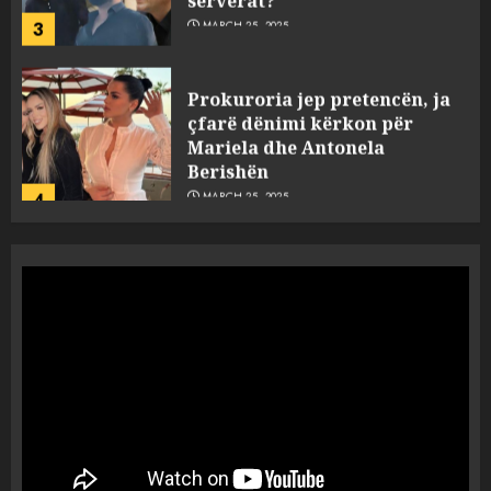
3
MARCH 25, 2025
Prokuroria jep pretencën, ja
çfarë dënimi kërkon për
Mariela dhe Antonela
Berishën
4
MARCH 25, 2025
“Ai që drejtonte makinën më
ngjau me Talo Çelën”,
dëshmia e Nuredin Dumanit
flet për PERSONAT që e
plagosën!
5
MARCH 25, 2025
Punonjësja e UKT akuzon
drejtorin Skerdi Drenova dhe
“bosen” Joana Nano për