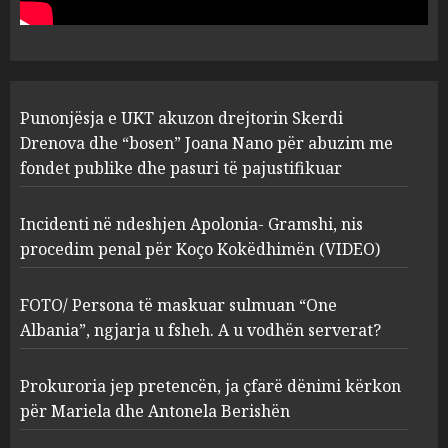
abuzim me fondet publike dhe
pasuri të pajustifikuar
1
JULY 24, 2025
Incidenti në ndeshjen
Punonjësja e UKT akuzon drejtorin Skerdi
Apolonia- Gramshi, nis
procedim penal për Koço
Drenova dhe “bosen” Joana Nano për abuzim me
Kokëdhimën (VIDEO)
fondet publike dhe pasuri të pajustifikuar
2
MARCH 27, 2025
Incidenti në ndeshjen Apolonia- Gramshi, nis
procedim penal për Koço Kokëdhimën (VIDEO)
FOTO/ Persona të maskuar
sulmuan “One Albania”,
ngjarja u fsheh. A u vodhën
FOTO/ Persona të maskuar sulmuan “One
serverat?
Albania”, ngjarja u fsheh. A u vodhën serverat?
3
MARCH 25, 2025
Prokuroria jep pretencën, ja çfarë dënimi kërkon
Prokuroria jep pretencën, ja
për Mariela dhe Antonela Berishën
çfarë dënimi kërkon për