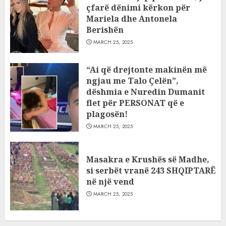
çfarë dënimi kërkon për
Mariela dhe Antonela
Berishën
MARCH 25, 2025
“Ai që drejtonte makinën më
ngjau me Talo Çelën”,
dëshmia e Nuredin Dumanit
flet për PERSONAT që e
plagosën!
MARCH 25, 2025
Masakra e Krushës së Madhe,
si serbët vranë 243 SHQIPTARË
në një vend
MARCH 25, 2025