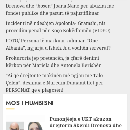
Drenova dhe “bosen” Joana Nano për abuzim me
fondet publike dhe pasuri të pajustifikuar
Incidenti në ndeshjen Apolonia- Gramshi, nis
procedim penal për Koço Kokëdhimën (VIDEO)
FOTO/ Persona të maskuar sulmuan “One
Albania”, ngjarja u fsheh. A u vodhën serverat?
Prokuroria jep pretencën, ja çfarë dënimi
kërkon për Mariela dhe Antonela Berishën
“Ai që drejtonte makinën më ngjau me Talo
Çelën”, dëshmia e Nuredin Dumanit flet për
PERSONAT që e plagosën!
MOS I HUMBISNI
Punonjësja e UKT akuzon
drejtorin Skerdi Drenova dhe