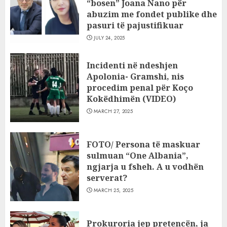
“bosen” Joana Nano për
abuzim me fondet publike dhe
pasuri të pajustifikuar
JULY 24, 2025
Incidenti në ndeshjen
Apolonia- Gramshi, nis
procedim penal për Koço
Kokëdhimën (VIDEO)
MARCH 27, 2025
FOTO/ Persona të maskuar
sulmuan “One Albania”,
ngjarja u fsheh. A u vodhën
serverat?
MARCH 25, 2025
Prokuroria jep pretencën, ja