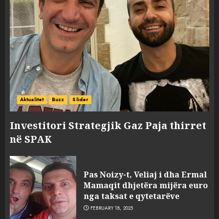
Aktualitet
Buzz
Slider
Investitori Strategjik Gaz Paja thirret
në SPAK
Pas Noizy-t, Veliaj i dha Ermal
Mamaqit dhjetëra mijëra euro
nga taksat e qytetarëve
FEBRUARY 18, 2025