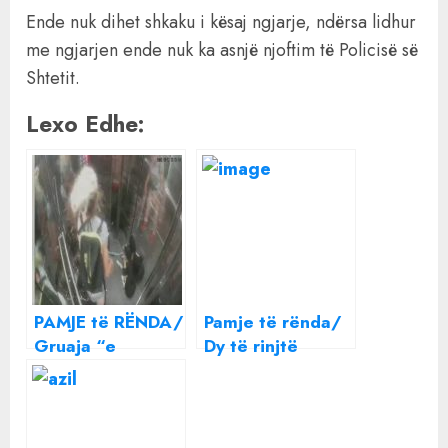
Ende nuk dihet shkaku i kësaj ngjarje, ndërsa lidhur
me ngjarjen ende nuk ka asnjë njoftim të Policisë së
Shtetit.
Lexo Edhe:
PAMJE të RËNDA/
Pamje të rënda/
Gruaja “e
Dy të rinjtë
maskuar si
qëllojnë me
vullnetare” në
shpulla të
Tiranë merr
moshuarin te
qentë i dhunon
“Astiri”, dera e