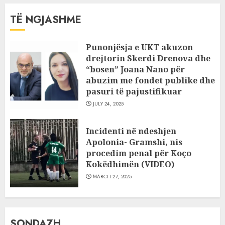
TË NGJASHME
Punonjësja e UKT akuzon
drejtorin Skerdi Drenova dhe
“bosen” Joana Nano për
abuzim me fondet publike dhe
pasuri të pajustifikuar
JULY 24, 2025
Incidenti në ndeshjen
Apolonia- Gramshi, nis
procedim penal për Koço
Kokëdhimën (VIDEO)
MARCH 27, 2025
SONDAZH