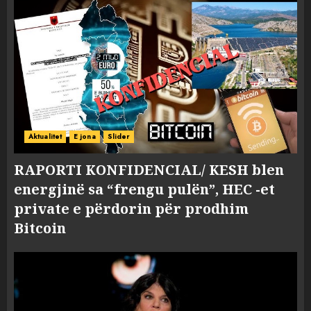
Aktualitet
E jona
Slider
RAPORTI KONFIDENCIAL/ KESH blen
energjinë sa “frengu pulën”, HEC -et
private e përdorin për prodhim
Bitcoin