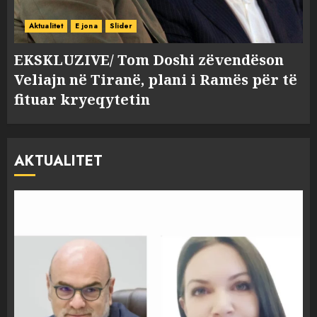
Aktualitet
E jona
Slider
EKSKLUZIVE/ Tom Doshi zëvendëson
Veliajn në Tiranë, plani i Ramës për të
fituar kryeqytetin
AKTUALITET