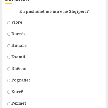
Ku pushohet më mirë në Shqipëri?
Vlorë
Durrës
Himarë
Ksamil
Dhërmi
Pogradec
Korcë
Përmet