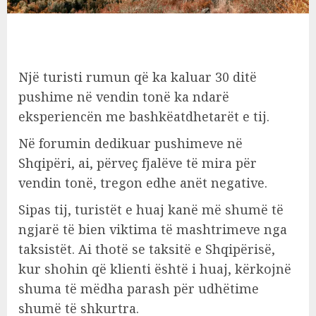
Një turisti rumun që ka kaluar 30 ditë
pushime në vendin tonë ka ndarë
eksperiencën me bashkëatdhetarët e tij.
Në forumin dedikuar pushimeve në
Shqipëri, ai, përveç fjalëve të mira për
vendin tonë, tregon edhe anët negative.
Sipas tij, turistët e huaj kanë më shumë të
ngjarë të bien viktima të mashtrimeve nga
taksistët. Ai thotë se taksitë e Shqipërisë,
kur shohin që klienti është i huaj, kërkojnë
shuma të mëdha parash për udhëtime
shumë të shkurtra.