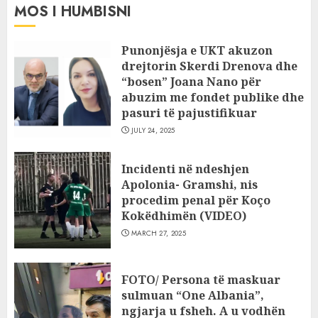
MOS I HUMBISNI
Punonjësja e UKT akuzon
drejtorin Skerdi Drenova dhe
“bosen” Joana Nano për
abuzim me fondet publike dhe
pasuri të pajustifikuar
JULY 24, 2025
Incidenti në ndeshjen
Apolonia- Gramshi, nis
procedim penal për Koço
Kokëdhimën (VIDEO)
MARCH 27, 2025
FOTO/ Persona të maskuar
sulmuan “One Albania”,
ngjarja u fsheh. A u vodhën