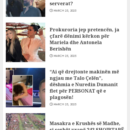
serverat?
MARCH 25, 2025
Prokuroria jep pretencën, ja
çfarë dënimi kërkon për
Mariela dhe Antonela
Berishën
MARCH 25, 2025
“Ai që drejtonte makinën më
ngjau me Talo Çelën”,
dëshmia e Nuredin Dumanit
flet për PERSONAT që e
plagosën!
MARCH 25, 2025
Masakra e Krushës së Madhe,
si serbët vranë 243 SHQIPTARË