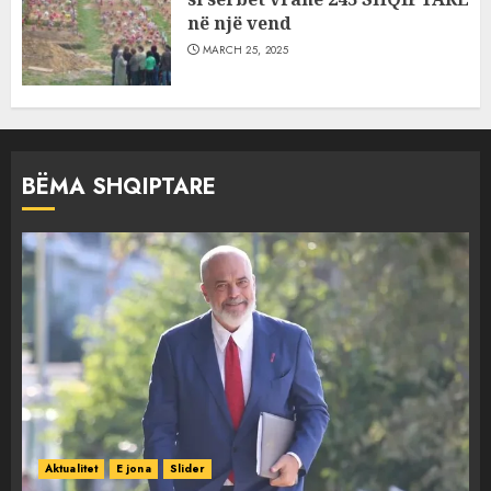
në një vend
MARCH 25, 2025
BËMA SHQIPTARE
Aktualitet
E jona
Slider