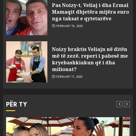
Pas Noizy-t, Veliaj i dha Ermal
Mamaqit dhjetëra mijëra euro
nga taksat e qytetarëve
FEBRUARY 18, 2025
FOTO/ Persona të maskuar
Noizy braktis Veliajn në ditën
sulmuan “One Albania”,
më të zezë, reperi i pabesë me
ngjarja u fsheh. A u vodhën
kryebashkiakun që i dha
serverat?
milionat?
3
MARCH 25, 2025
FEBRUARY 11, 2025
Prokuroria jep pretencën, ja
çfarë dënimi kërkon për
PËR TY
Mariela dhe Antonela
Berishën
4
MARCH 25, 2025