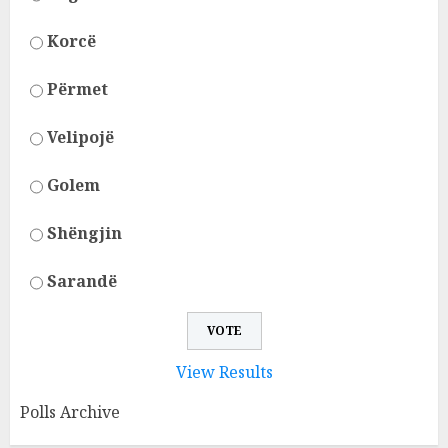
Korcë
Përmet
Velipojë
Golem
Shëngjin
Sarandë
View Results
Polls Archive