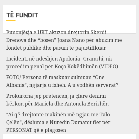
TË FUNDIT
Punonjësja e UKT akuzon drejtorin Skerdi
Drenova dhe “bosen” Joana Nano për abuzim me
fondet publike dhe pasuri të pajustifikuar
Incidenti në ndeshjen Apolonia- Gramshi, nis
procedim penal për Koço Kokëdhimën (VIDEO)
FOTO/ Persona të maskuar sulmuan “One
Albania”, ngjarja u fsheh. A u vodhën serverat?
Prokuroria jep pretencën, ja çfarë dënimi
kërkon për Mariela dhe Antonela Berishën
“Ai që drejtonte makinën më ngjau me Talo
Çelën”, dëshmia e Nuredin Dumanit flet për
PERSONAT që e plagosën!