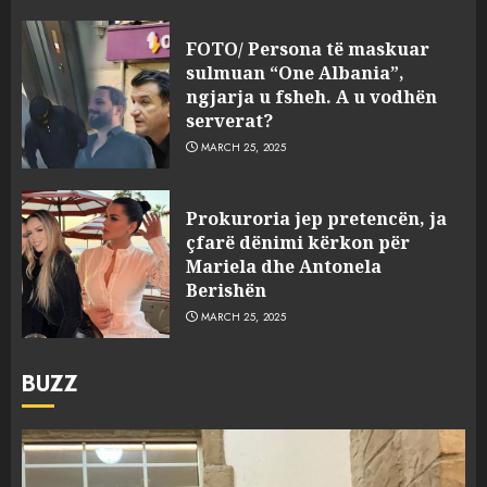
FOTO/ Persona të maskuar
sulmuan “One Albania”,
ngjarja u fsheh. A u vodhën
serverat?
MARCH 25, 2025
Prokuroria jep pretencën, ja
çfarë dënimi kërkon për
Mariela dhe Antonela
Berishën
MARCH 25, 2025
BUZZ