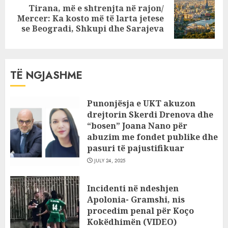
Tirana, më e shtrenjta në rajon/
Next
Mercer: Ka kosto më të larta jetese
post:
se Beogradi, Shkupi dhe Sarajeva
TË NGJASHME
Punonjësja e UKT akuzon
drejtorin Skerdi Drenova dhe
“bosen” Joana Nano për
abuzim me fondet publike dhe
pasuri të pajustifikuar
JULY 24, 2025
Incidenti në ndeshjen
Apolonia- Gramshi, nis
procedim penal për Koço
Kokëdhimën (VIDEO)