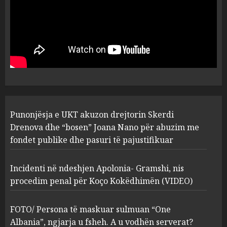
MARCH 25, 2025
Punonjësja e UKT akuzon
drejtorin Skerdi Drenova dhe
“bosen” Joana Nano për
abuzim me fondet publike dhe
pasuri të pajustifikuar
1
JULY 24, 2025
Incidenti në ndeshjen
Punonjësja e UKT akuzon drejtorin Skerdi
Apolonia- Gramshi, nis
procedim penal për Koço
Drenova dhe “bosen” Joana Nano për abuzim me
Kokëdhimën (VIDEO)
fondet publike dhe pasuri të pajustifikuar
2
MARCH 27, 2025
Incidenti në ndeshjen Apolonia- Gramshi, nis
procedim penal për Koço Kokëdhimën (VIDEO)
FOTO/ Persona të maskuar
sulmuan “One Albania”,
ngjarja u fsheh. A u vodhën
FOTO/ Persona të maskuar sulmuan “One
serverat?
Albania”, ngjarja u fsheh. A u vodhën serverat?