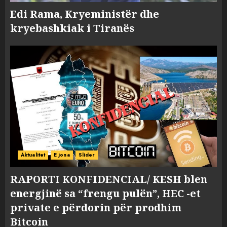
Edi Rama, Kryeministër dhe
kryebashkiak i Tiranës
Aktualitet
E jona
Slider
RAPORTI KONFIDENCIAL/ KESH blen
energjinë sa “frengu pulën”, HEC -et
private e përdorin për prodhim
Bitcoin