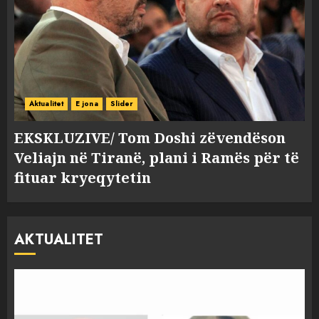
Aktualitet
E jona
Slider
EKSKLUZIVE/ Tom Doshi zëvendëson
Veliajn në Tiranë, plani i Ramës për të
fituar kryeqytetin
AKTUALITET