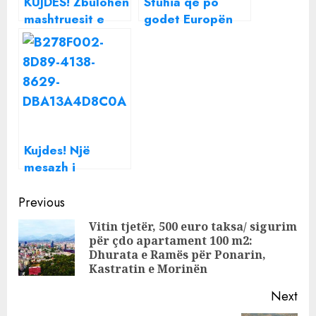
KUJDES! Zbulohen
Stuhia që po
mashtruesit e
godet Europën
radhës me
vjen në Shqipëri?
suplementet
Meteorologia
ushqimore!
Lajda Porja
tregon si do të
jetë motit në
ditët në vijim:
Fundjavave
Kujdes! Një
kujdes…
mesazh i
rrezikshëm po
Continue
qarkullon në
Previous
WhatsApp
Reading
Vitin tjetër, 500 euro taksa/ sigurim
për çdo apartament 100 m2:
Pre
Dhurata e Ramës për Ponarin,
pos
Kastratin e Morinën
Next