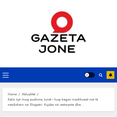
Skip
to
content
Primary
Menu
Home
Aktualitet
Kaloi një muaj pushime, turisti i huaj tregon mashtruesit më të
rrezikshëm në Shqipëri: Kujdes në restorante dhe…