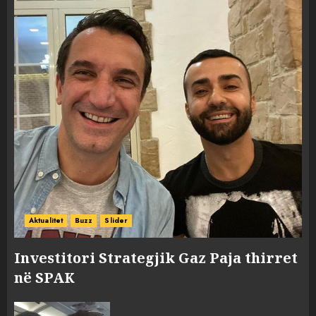
Aktualitet
Buzz
Slider
Investitori Strategjik Gaz Paja thirret
në SPAK