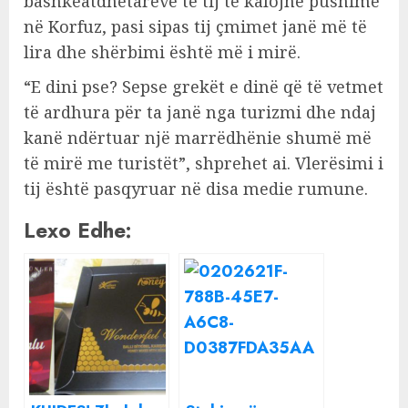
bashkëatdhetarëve të tij të kalojnë pushime
në Korfuz, pasi sipas tij çmimet janë më të
lira dhe shërbimi është më i mirë.
“E dini pse? Sepse grekët e dinë që të vetmet
të ardhura për ta janë nga turizmi dhe ndaj
kanë ndërtuar një marrëdhënie shumë më
të mirë me turistët”, shprehet ai. Vlerësimi i
tij është pasqyruar në disa medie rumune.
Lexo Edhe: