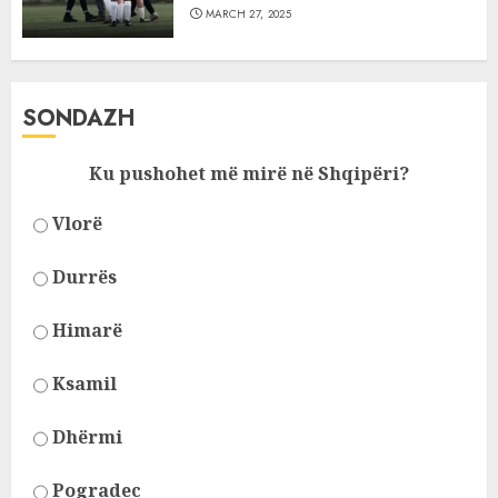
MARCH 27, 2025
SONDAZH
Ku pushohet më mirë në Shqipëri?
Vlorë
Durrës
Himarë
Ksamil
Dhërmi
Pogradec