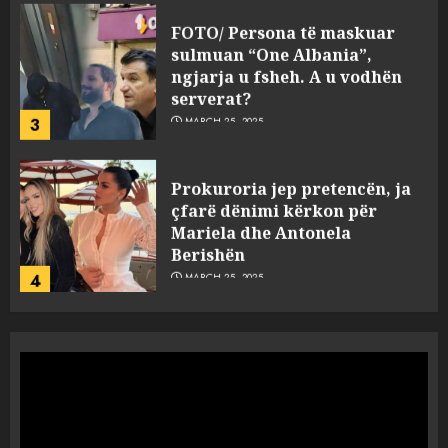
FOTO/ Persona të maskuar
sulmuan “One Albania”,
ngjarja u fsheh. A u vodhën
serverat?
3
MARCH 25, 2025
Prokuroria jep pretencën, ja
çfarë dënimi kërkon për
Mariela dhe Antonela
Berishën
4
MARCH 25, 2025
“Ai që drejtonte makinën më
ngjau me Talo Çelën”,
dëshmia e Nuredin Dumanit
flet për PERSONAT që e
plagosën!
5