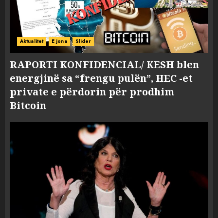
Aktualitet
E jona
Slider
RAPORTI KONFIDENCIAL/ KESH blen
energjinë sa “frengu pulën”, HEC -et
private e përdorin për prodhim
Bitcoin