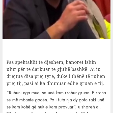
Pas spektaklit të djeshëm, banorët ishin
ulur për të darkuar të gjithë bashkë! Ai iu
drejtua disa prej tyre, duke i thënë të ruhen
prej tij, pasi ai ka dhunuar edhe gruan e tij.
“Ruhuni nga mua, se unë kam rrahur gruan. E rraha
se më mbante gocën. Po i futa nja dy gota raki unë
se kam kohë që nuk e kam provuar”, u shpreh ai.