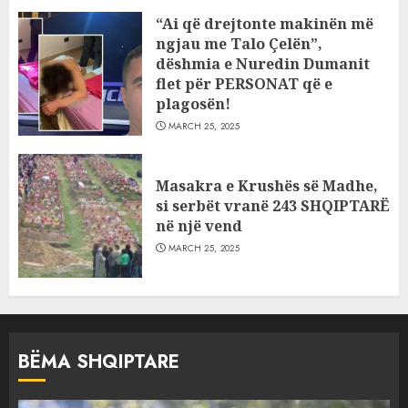
“Ai që drejtonte makinën më
ngjau me Talo Çelën”,
dëshmia e Nuredin Dumanit
flet për PERSONAT që e
plagosën!
MARCH 25, 2025
Masakra e Krushës së Madhe,
si serbët vranë 243 SHQIPTARË
në një vend
MARCH 25, 2025
BËMA SHQIPTARE