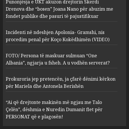
Punonjësja e UKT akuzon drejtorin Skerdi
Apolonia- Gramshi, nis
procedim penal për Koço
Drenova dhe “bosen” Joana Nano për abuzim me
Kokëdhimën (VIDEO)
fondet publike dhe pasuri të pajustifikuar
2
MARCH 27, 2025
Incidenti në ndeshjen Apolonia- Gramshi, nis
procedim penal për Koço Kokëdhimën (VIDEO)
FOTO/ Persona të maskuar
sulmuan “One Albania”,
ngjarja u fsheh. A u vodhën
FOTO/ Persona të maskuar sulmuan “One
serverat?
Albania”, ngjarja u fsheh. A u vodhën serverat?
3
MARCH 25, 2025
Prokuroria jep pretencën, ja çfarë dënimi kërkon
Prokuroria jep pretencën, ja
për Mariela dhe Antonela Berishën
çfarë dënimi kërkon për
Mariela dhe Antonela
“Ai që drejtonte makinën më ngjau me Talo
Berishën
Çelën”, dëshmia e Nuredin Dumanit flet për
4
MARCH 25, 2025
PERSONAT që e plagosën!