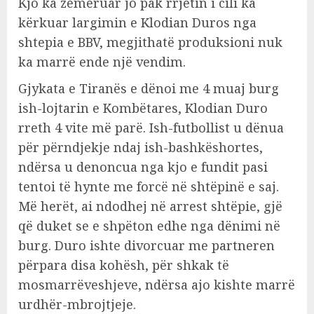
Kjo ka zemëruar jo pak rrjetin i cili ka
kërkuar largimin e Klodian Duros nga
shtepia e BBV, megjithatë produksioni nuk
ka marrë ende një vendim.
Gjykata e Tiranës e dënoi me 4 muaj burg
ish-lojtarin e Kombëtares, Klodian Duro
rreth 4 vite më parë. Ish-futbollist u dënua
për përndjekje ndaj ish-bashkëshortes,
ndërsa u denoncua nga kjo e fundit pasi
tentoi të hynte me forcë në shtëpinë e saj.
Më herët, ai ndodhej në arrest shtëpie, gjë
që duket se e shpëton edhe nga dënimi në
burg. Duro ishte divorcuar me partneren
përpara disa kohësh, për shkak të
mosmarrëveshjeve, ndërsa ajo kishte marrë
urdhër-mbrojtjeje.