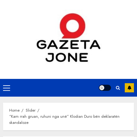
Skip
to
content
Primary
Menu
Home
Slider
“Kam rrah gruan, ruhuni nga unë” Klodian Duro bën deklaratën
skandaloze