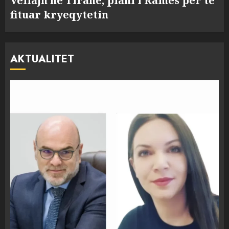
Veliajn në Tiranë, plani i Ramës për të
fituar kryeqytetin
AKTUALITET