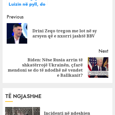
Luizin në pyll, do
e zhvesh dhe…”,
Continue
si e justifikoi
Previous
Amosi deklaratën
Reading
skandaloze
Drini Zeqo tregon me lot në sy
Pre
arsyen që e nxorri jashtë BBV
pos
Next
Biden: Nëse Rusia arrin të
shkatërrojë Ukrainën, çfarë
Next
mendoni se do të ndodhë në vendet
post:
e Ballkanit?
TË NGJASHME
Incidenti në ndeshjen