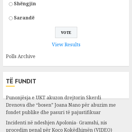
Shëngjin
Sarandë
View Results
Polls Archive
TË FUNDIT
Punonjësja e UKT akuzon drejtorin Skerdi
Drenova dhe “bosen” Joana Nano për abuzim me
fondet publike dhe pasuri të pajustifikuar
Incidenti në ndeshjen Apolonia- Gramshi, nis
procedim penal për Koço Kokëdhimën (VIDEO)