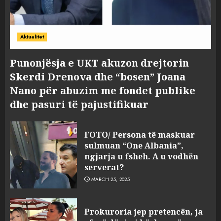
Aktualitet
Punonjësja e UKT akuzon drejtorin
Skerdi Drenova dhe “bosen” Joana
Nano për abuzim me fondet publike
dhe pasuri të pajustifikuar
FOTO/ Persona të maskuar
sulmuan “One Albania”,
ngjarja u fsheh. A u vodhën
serverat?
MARCH 25, 2025
Prokuroria jep pretencën, ja