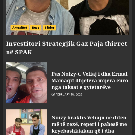
Aktualitet
Buzz
Slider
Investitori Strategjik Gaz Paja thirret
në SPAK
Pas Noizy-t, Veliaj i dha Ermal
Mamaqit dhjetëra mijëra euro
nga taksat e qytetarëve
FEBRUARY 18, 2025
FOTO/ Persona të maskuar
Noizy braktis Veliajn në ditën
sulmuan “One Albania”,
më të zezë, reperi i pabesë me
ngjarja u fsheh. A u vodhën
kryebashkiakun që i dha
serverat?