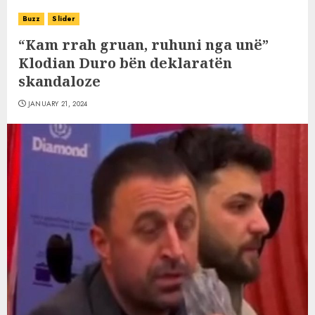
Buzz
Slider
“Kam rrah gruan, ruhuni nga unë”
Klodian Duro bën deklaratën
skandaloze
JANUARY 21, 2024