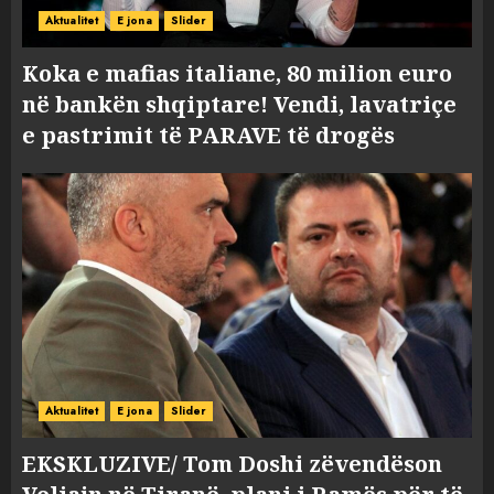
Aktualitet
E jona
Slider
Koka e mafias italiane, 80 milion euro
në bankën shqiptare! Vendi, lavatriçe
e pastrimit të PARAVE të drogës
Aktualitet
E jona
Slider
EKSKLUZIVE/ Tom Doshi zëvendëson