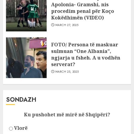
Apolonia- Gramshi, nis
procedim penal për Koço
Kokëdhimën (VIDEO)
MARCH 27, 2025
FOTO/ Persona të maskuar
sulmuan “One Albania”,
ngjarja u fsheh. A u vodhën
serverat?
MARCH 25, 2025
SONDAZH
Ku pushohet më mirë në Shqipëri?
Vlorë