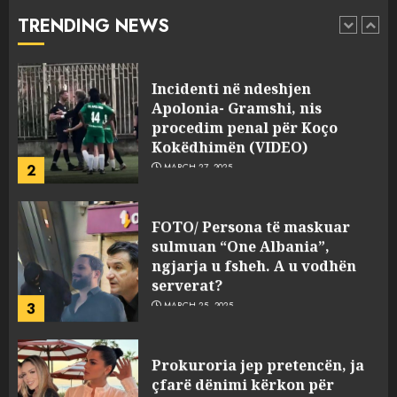
abuzim me fondet publike dhe
TRENDING NEWS
pasuri të pajustifikuar
1
JULY 24, 2025
Incidenti në ndeshjen
Apolonia- Gramshi, nis
procedim penal për Koço
Kokëdhimën (VIDEO)
2
MARCH 27, 2025
FOTO/ Persona të maskuar
sulmuan “One Albania”,
ngjarja u fsheh. A u vodhën
serverat?
3
MARCH 25, 2025
Prokuroria jep pretencën, ja
çfarë dënimi kërkon për