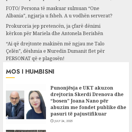
FOTO/ Persona të maskuar sulmuan “One
Albania”, ngjarja u fsheh. A u vodhën serverat?
Prokuroria jep pretencën, ja çfarë dënimi
kërkon për Mariela dhe Antonela Berishën
“Ai që drejtonte makinën më ngjau me Talo
Çelën”, dëshmia e Nuredin Dumanit flet për
PERSONAT që e plagosën!
MOS I HUMBISNI
Punonjësja e UKT akuzon
drejtorin Skerdi Drenova dhe
“bosen” Joana Nano për
abuzim me fondet publike dhe
pasuri të pajustifikuar
JULY 24, 2025