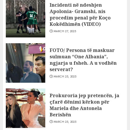
Incidenti në ndeshjen
Apolonia- Gramshi, nis
procedim penal për Koço
Kokëdhimën (VIDEO)
MARCH 27, 2025
FOTO/ Persona të maskuar
sulmuan “One Albania”,
ngjarja u fsheh. A u vodhën
serverat?
MARCH 25, 2025
Prokuroria jep pretencën, ja
çfarë dënimi kërkon për
Mariela dhe Antonela
Berishën
MARCH 25, 2025