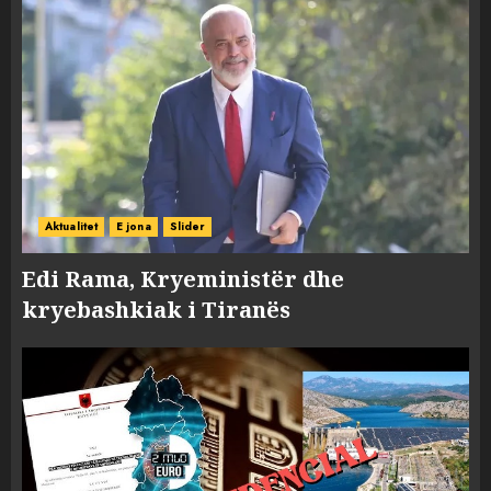
Aktualitet
E jona
Slider
Edi Rama, Kryeministër dhe
kryebashkiak i Tiranës