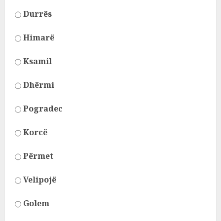
Durrës
Himarë
Ksamil
Dhërmi
Pogradec
Korcë
Përmet
Velipojë
Golem