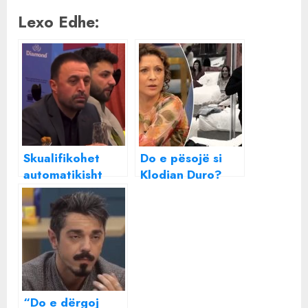
Lexo Edhe:
Skualifikohet
Do e pësojë si
automatikisht
Klodian Duro?
nga “BB VIP”
Egla
Klodian Duro
paralajmëron: Të
martën do them
diçka për Julin që
do e skualifikojë
nga BBV
“Do e dërgoj