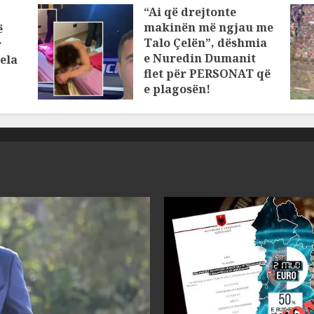
“Ai që drejtonte
makinën më ngjau me
ë
Talo Çelën”, dëshmia
r
e Nuredin Dumanit
ela
flet për PERSONAT që
e plagosën!
MARCH 25, 2025