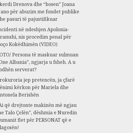
kerdi Drenova dhe “bosen” Joana
ano për abuzim me fondet publike
he pasuri të pajustifikuar
ncidenti në ndeshjen Apolonia-
ramshi, nis procedim penal për
oço Kokëdhimën (VIDEO)
OTO/ Persona të maskuar sulmuan
One Albania”, ngjarja u fsheh. A u
odhën serverat?
rokuroria jep pretencën, ja çfarë
ënimi kërkon për Mariela dhe
ntonela Berishën
Ai që drejtonte makinën më ngjau
e Talo Çelën”, dëshmia e Nuredin
umanit flet për PERSONAT që e
lagosën!