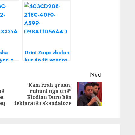
sha
Drini Zeqo zbulon
syen e
kur do të vendos
e DJ
unazën në gisht:
lqen
Nuk jam xheloz.
Next
 bark
Do të isha nëse…
“Kam rrah gruan,
së
ruhuni nga unë”
Next
Previous
et
Klodian Duro bën
post:
post:
keq
deklaratën skandaloze