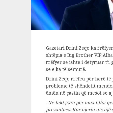
Gazetari Drini Zeqo ka rrëfyer
shtëpia e Big Brother VIP Alba
rrëfyer se ishte i detyruar t’i
se e ka të sëmurë.
Drini Zeqo rrëfeu për herë të
probleme të shëndetit mendo
ëmën në çastin që mësoi se aj
“Në fakt gara për mua filloi që
prezantues. Kur njeriu nis një s