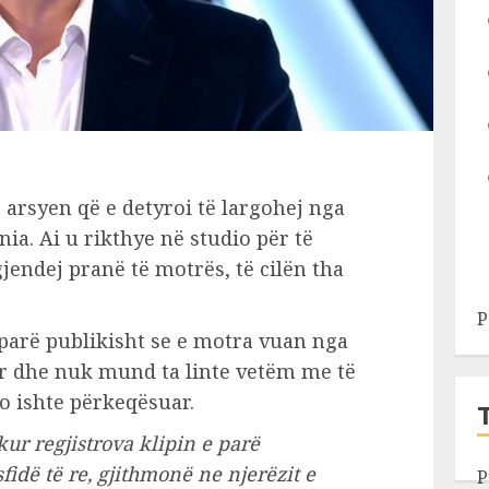
 arsyen që e detyroi të largohej nga
nia. Ai u rikthye në studio për të
 gjendej pranë të motrës, të cilën tha
P
 parë publikisht se e motra vuan nga
r dhe nuk mund ta linte vetëm me të
o ishte përkeqësuar.
kur regjistrova klipin e parë
fidë të re, gjithmonë ne njerëzit e
P