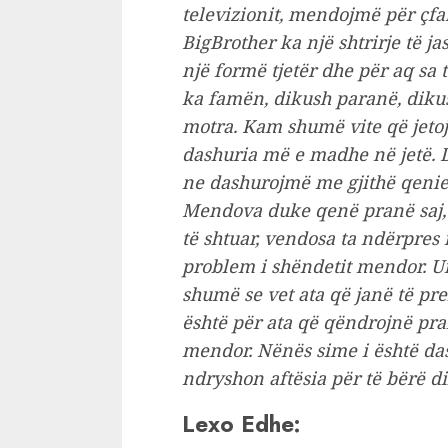
televizionit, mendojmë për çfa
BigBrother ka një shtrirje të j
një formë tjetër dhe për aq sa 
ka famën, dikush paranë, dikus
motra. Kam shumë vite që jetoj
dashuria më e madhe në jetë. 
ne dashurojmë me gjithë qenie
Mendova duke qenë pranë saj, 
të shtuar, vendosa ta ndërpres
problem i shëndetit mendor. U
shumë se vet ata që janë të pr
është për ata që qëndrojnë pr
mendor. Nënës sime i është das
ndryshon aftësia për të bërë dik
Lexo Edhe: