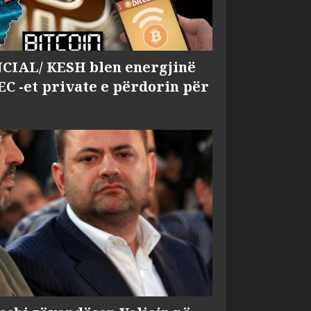
IAL/ KESH blen energjinë
EC -et private e përdorin për