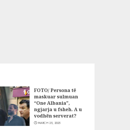
FOTO/ Persona të
maskuar sulmuan
“One Albania”,
ngjarja u fsheh. A u
vodhën serverat?
MARCH 25, 2025