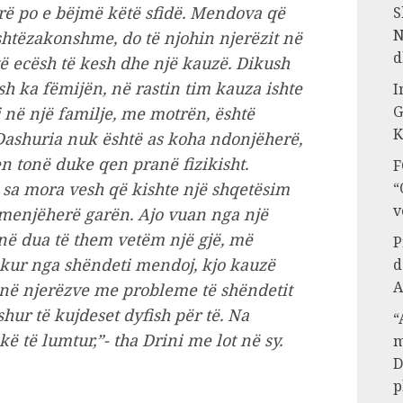
rë po e bëjmë këtë sfidë. Mendova që
S
N
ashtëzakonshme, do të njohin njerëzit në
d
të ecësh të kesh dhe një kauzë. Dikush
h ka fëmijën, në rastin tim kauza ishte
I
G
 në një familje, me motrën, është
K
Dashuria nuk është as koha ndonjëherë,
n tonë duke qen pranë fizikisht.
F
“
sa mora vesh që kishte një shqetësim
v
 menjëherë garën. Ajo vuan nga një
në dua të them vetëm një gjë, më
P
ekur nga shëndeti mendoj, kjo kauzë
d
A
anë njerëzve me probleme të shëndetit
hur të kujdeset dyfish për të. Na
“
ë të lumtur,”- tha Drini me lot në sy.
m
D
p