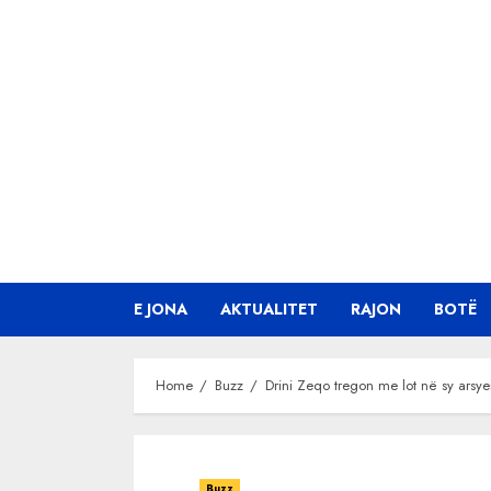
Skip
to
content
E JONA
AKTUALITET
RAJON
BOTË
Home
Buzz
Drini Zeqo tregon me lot në sy arsye
Buzz