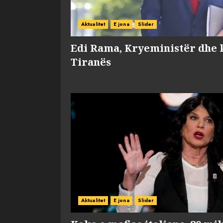
Aktualitet
E jona
Slider
Edi Rama, Kryeministër dhe 
Tiranës
Aktualitet
E jona
Slider