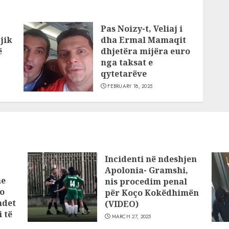
Pas Noizy-t, Veliaj i
jik
dha Ermal Mamaqit
ë
dhjetëra mijëra euro
nga taksat e
qytetarëve
FEBRUARY 18, 2025
Incidenti në ndeshjen
Apolonia- Gramshi,
he
nis procedim penal
o
për Koço Kokëdhimën
ndet
(VIDEO)
 të
MARCH 27, 2025