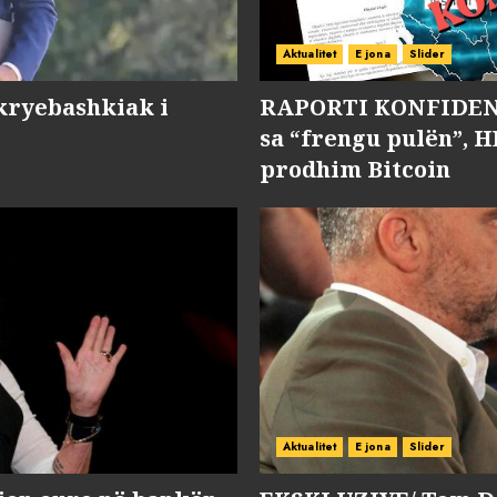
Aktualitet
E jona
Slider
kryebashkiak i
RAPORTI KONFIDENC
sa “frengu pulën”, H
prodhim Bitcoin
Aktualitet
E jona
Slider