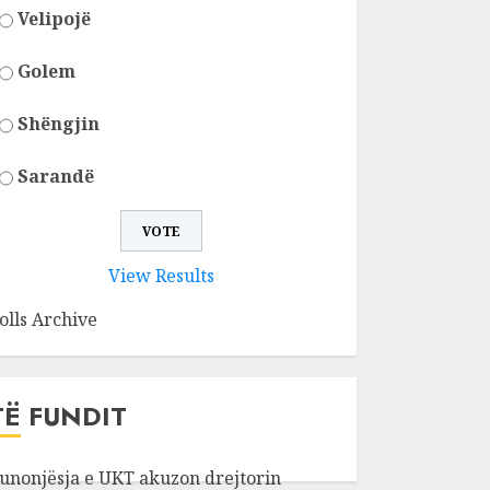
Velipojë
Golem
Shëngjin
Sarandë
View Results
olls Archive
TË FUNDIT
unonjësja e UKT akuzon drejtorin