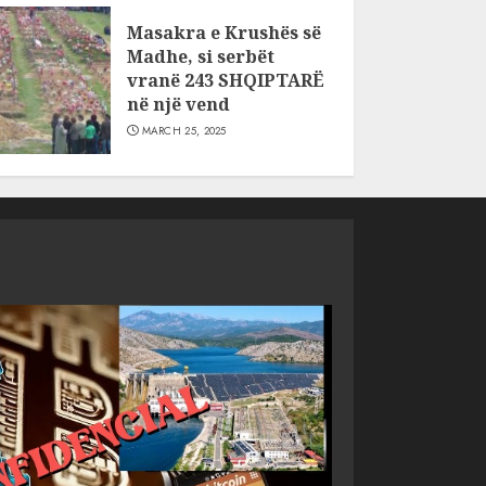
Masakra e Krushës së
Madhe, si serbët
vranë 243 SHQIPTARË
në një vend
MARCH 25, 2025