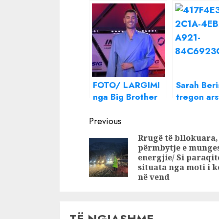
FOTO/ LARGIMI
Sarah Beri
nga Big Brother
tregon ar
VIP, reagon Drini
zënkave m
Continue
Zeqo: Jam…
PM: S’i pë
Previous
kur dal me
Reading
Rrugë të bllokuara,
jashtë
përmbytje e munge
energjie/ Si paraqit
situata nga moti i 
në vend
TË NGJASHME