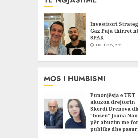
Investitori Strateg
Gaz Paja thirret n
SPAK
FEBRUARY 27, 2025
MOS I HUMBISNI
Punonjësja e UKT
akuzon drejtorin
Skerdi Drenova d
“bosen” Joana Nan
për abuzim me fo
publike dhe pasuri
pajustifikuar