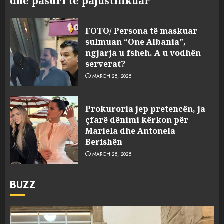
dhe pasuri të pajustifikuar
FOTO/ Persona të maskuar
sulmuan “One Albania”,
ngjarja u fsheh. A u vodhën
serverat?
MARCH 25, 2025
Prokuroria jep pretencën, ja
çfarë dënimi kërkon për
Mariela dhe Antonela
Berishën
MARCH 25, 2025
BUZZ