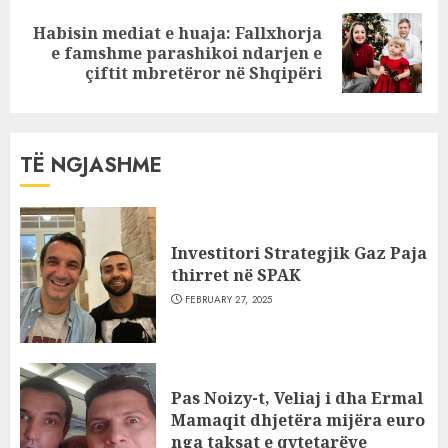
Habisin mediat e huaja: Fallxhorja
Next
e famshme parashikoi ndarjen e
post:
çiftit mbretëror në Shqipëri
TË NGJASHME
Investitori Strategjik Gaz Paja
thirret në SPAK
FEBRUARY 27, 2025
Pas Noizy-t, Veliaj i dha Ermal
Mamaqit dhjetëra mijëra euro
nga taksat e qytetarëve