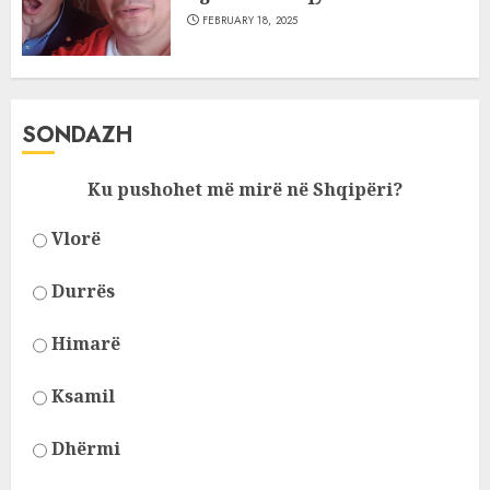
FEBRUARY 18, 2025
SONDAZH
Ku pushohet më mirë në Shqipëri?
Vlorë
Durrës
Himarë
Ksamil
Dhërmi