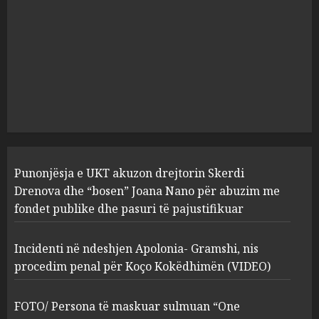
1
JULY 24, 2025
Incidenti në ndeshjen
Apolonia- Gramshi, nis
procedim penal për Koço
Kokëdhimën (VIDEO)
2
MARCH 27, 2025
FOTO/ Persona të maskuar
Punonjësja e UKT akuzon drejtorin Skerdi
sulmuan “One Albania”,
ngjarja u fsheh. A u vodhën
Drenova dhe “bosen” Joana Nano për abuzim me
serverat?
fondet publike dhe pasuri të pajustifikuar
3
MARCH 25, 2025
Incidenti në ndeshjen Apolonia- Gramshi, nis
procedim penal për Koço Kokëdhimën (VIDEO)
Prokuroria jep pretencën, ja
çfarë dënimi kërkon për
Mariela dhe Antonela
FOTO/ Persona të maskuar sulmuan “One
Berishën