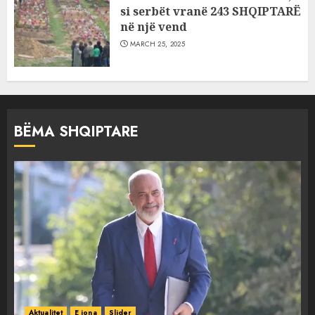
si serbët vranë 243 SHQIPTARË
në një vend
MARCH 25, 2025
BËMA SHQIPTARE
Aktualitet
E jona
Slider