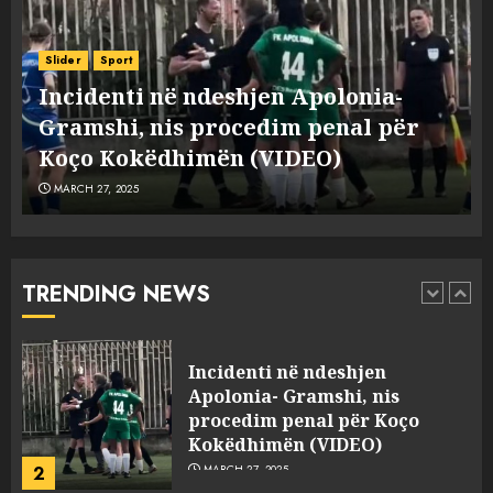
Punonjësja e UKT akuzon
drejtorin Skerdi Drenova dhe
Slider
Sport
“bosen” Joana Nano për
Incidenti në ndeshjen Apolonia-
abuzim me fondet publike dhe
e
Gramshi, nis procedim penal për
pasuri të pajustifikuar
1
JULY 24, 2025
Koço Kokëdhimën (VIDEO)
MARCH 27, 2025
Incidenti në ndeshjen
Apolonia- Gramshi, nis
procedim penal për Koço
Kokëdhimën (VIDEO)
TRENDING NEWS
2
MARCH 27, 2025
FOTO/ Persona të maskuar
sulmuan “One Albania”,
ngjarja u fsheh. A u vodhën
serverat?
3
MARCH 25, 2025