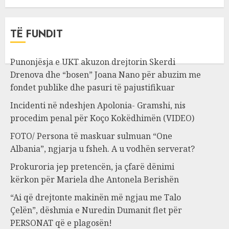
TË FUNDIT
Punonjësja e UKT akuzon drejtorin Skerdi
Drenova dhe “bosen” Joana Nano për abuzim me
fondet publike dhe pasuri të pajustifikuar
Incidenti në ndeshjen Apolonia- Gramshi, nis
procedim penal për Koço Kokëdhimën (VIDEO)
FOTO/ Persona të maskuar sulmuan “One
Albania”, ngjarja u fsheh. A u vodhën serverat?
Prokuroria jep pretencën, ja çfarë dënimi
kërkon për Mariela dhe Antonela Berishën
“Ai që drejtonte makinën më ngjau me Talo
Çelën”, dëshmia e Nuredin Dumanit flet për
PERSONAT që e plagosën!