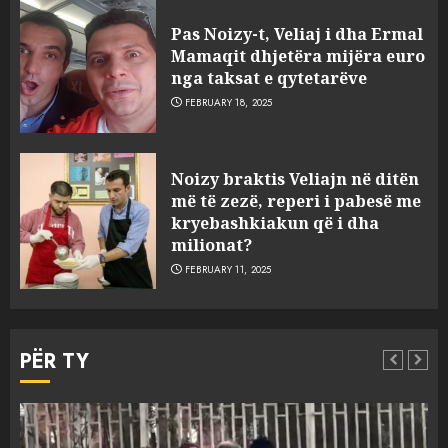
FOTO/ Persona të maskuar
sulmuan “One Albania”,
Pas Noizy-t, Veliaj i dha Ermal
ngjarja u fsheh. A u vodhën
Mamaqit dhjetëra mijëra euro
serverat?
nga taksat e qytetarëve
3
MARCH 25, 2025
FEBRUARY 18, 2025
Prokuroria jep pretencën, ja
Noizy braktis Veliajn në ditën
çfarë dënimi kërkon për
më të zezë, reperi i pabesë me
Mariela dhe Antonela
kryebashkiakun që i dha
Berishën
milionat?
4
MARCH 25, 2025
FEBRUARY 11, 2025
“Ai që drejtonte makinën më
ngjau me Talo Çelën”,
PËR TY
dëshmia e Nuredin Dumanit
flet për PERSONAT që e
plagosën!
5
MARCH 25, 2025