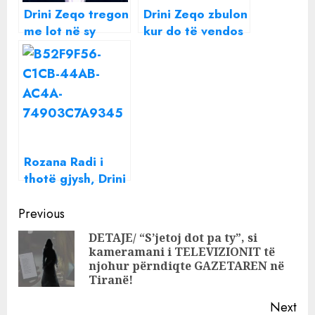
Drini Zeqo tregon
Drini Zeqo zbulon
me lot në sy
kur do të vendos
arsyen që e
unazën në gisht:
nxorri jashtë BBV
Nuk jam xheloz.
Do të isha nëse…
Rozana Radi i
thotë gjysh, Drini
Zeqo i kthehet:
Continue
Plak, plak, po e
Previous
kam flakë
Reading
DETAJE/ “S’jetoj dot pa ty”, si
kameramani i TELEVIZIONIT të
Pre
njohur përndiqte GAZETAREN në
pos
Tiranë!
Next