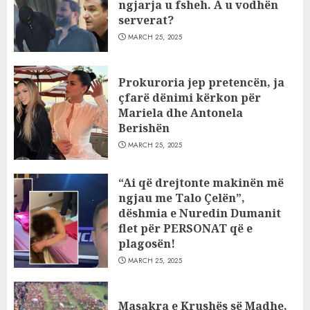
ngjarja u fsheh. A u vodhën
serverat?
MARCH 25, 2025
Prokuroria jep pretencën, ja
çfarë dënimi kërkon për
Mariela dhe Antonela
Berishën
MARCH 25, 2025
“Ai që drejtonte makinën më
ngjau me Talo Çelën”,
dëshmia e Nuredin Dumanit
flet për PERSONAT që e
plagosën!
MARCH 25, 2025
Masakra e Krushës së Madhe,