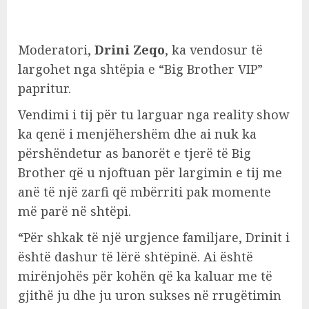
Moderatori,
Drini Zeqo
, ka vendosur të
largohet nga shtëpia e “Big Brother VIP”
papritur.
Vendimi i tij për tu larguar nga reality show
ka qenë i menjëhershëm dhe ai nuk ka
përshëndetur as banorët e tjerë të Big
Brother që u njoftuan për largimin e tij me
anë të një zarfi që mbërriti pak momente
më parë në shtëpi.
“Për shkak të një urgjence familjare, Drinit i
është dashur të lërë shtëpinë. Ai është
mirënjohës për kohën që ka kaluar me të
gjithë ju dhe ju uron sukses në rrugëtimin