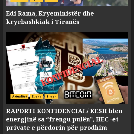
Edi Rama, Kryeministër dhe
kryebashkiak i Tiranës
Aktualitet
E jona
Slider
RAPORTI KONFIDENCIAL/ KESH blen
energjinë sa “frengu pulën”, HEC -et
private e përdorin për prodhim