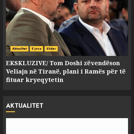
Aktualitet
E jona
Slider
EKSKLUZIVE/ Tom Doshi zëvendëson
Veliajn në Tiranë, plani i Ramës për të
fituar kryeqytetin
AKTUALITET