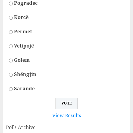
Pogradec
Korcë
Përmet
Velipojë
Golem
Shëngjin
Sarandë
View Results
Polls Archive