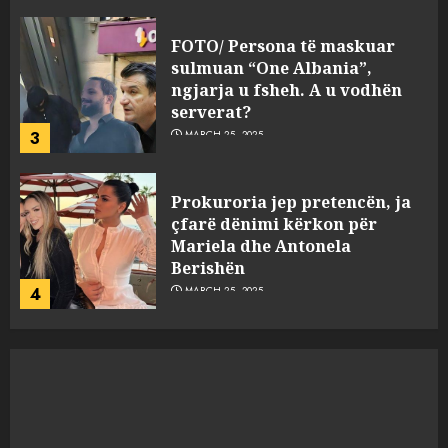
Prokuroria jep pretencën, ja
çfarë dënimi kërkon për
Mariela dhe Antonela
Berishën
4
MARCH 25, 2025
“Ai që drejtonte makinën më
ngjau me Talo Çelën”,
dëshmia e Nuredin Dumanit
flet për PERSONAT që e
plagosën!
5
MARCH 25, 2025
Punonjësja e UKT akuzon
drejtorin Skerdi Drenova dhe
“bosen” Joana Nano për
abuzim me fondet publike dhe
pasuri të pajustifikuar