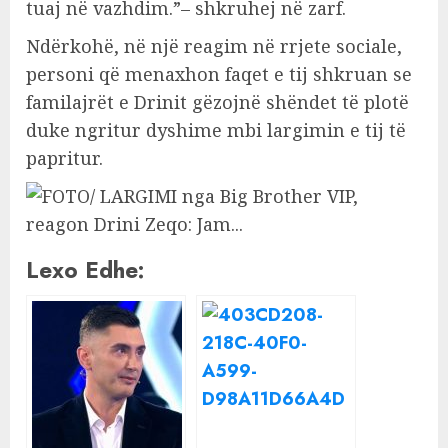
tuaj në vazhdim.”– shkruhej në zarf.
Ndërkohë, në një reagim në rrjete sociale,
personi që menaxhon faqet e tij shkruan se
familajrët e Drinit gëzojnë shëndet të plotë
duke ngritur dyshime mbi largimin e tij të
papritur.
Lexo Edhe: