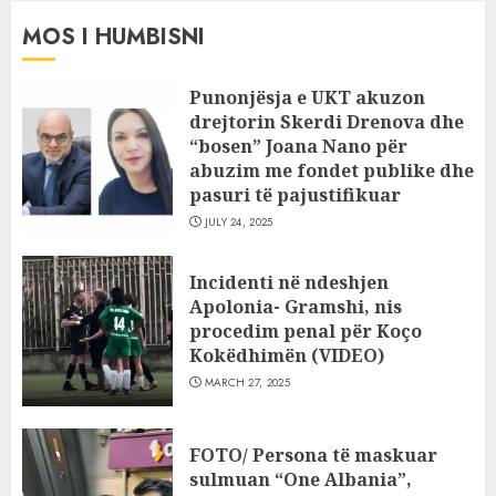
MOS I HUMBISNI
Punonjësja e UKT akuzon
drejtorin Skerdi Drenova dhe
“bosen” Joana Nano për
abuzim me fondet publike dhe
pasuri të pajustifikuar
JULY 24, 2025
Incidenti në ndeshjen
Apolonia- Gramshi, nis
procedim penal për Koço
Kokëdhimën (VIDEO)
MARCH 27, 2025
FOTO/ Persona të maskuar
sulmuan “One Albania”,