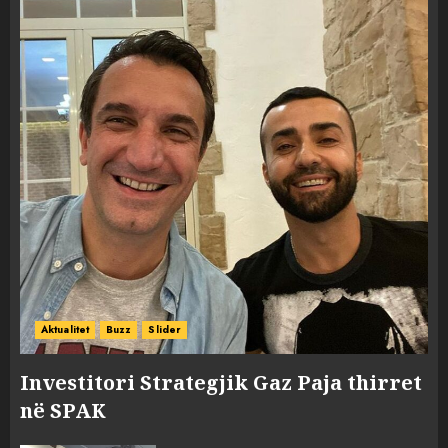
Aktualitet
Buzz
Slider
Investitori Strategjik Gaz Paja thirret
në SPAK