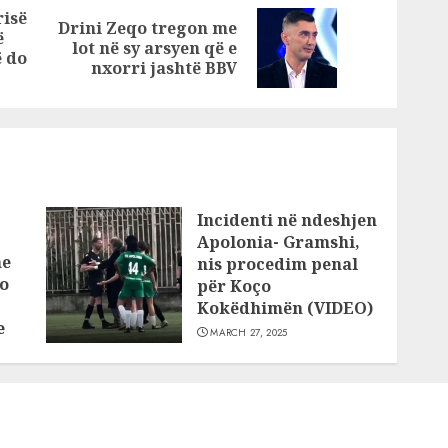
e
bllokuara
risë
Drini Zeqo tregon me
ë
Previous
Next
lot në sy arsyen që e
ë do
post:
post:
nxorri jashtë BBV
Incidenti në ndeshjen
Apolonia- Gramshi,
he
nis procedim penal
o
për Koço
Kokëdhimën (VIDEO)
e
MARCH 27, 2025