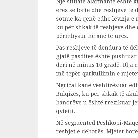
Një situatë alarmante është k
erës së fortë dhe reshjeve të 
sotme ka qenë edhe lëvizja e 
ku për shkak të reshjeve dhe 
përmbysur në anë të urës.
Pas reshjeve të dendura të dëb
gjatë pasdites është pushtuar
deri në minus 10 gradë. Ulja 
më tepër qarkullimin e mjete
Ngricat kanë vështirësuar edh
Bulqizës, ku për shkak të akul
banorëve u është rrezikuar je
qytetit.
Në segmented Peshkopi-Maqel
reshjet e dëborës. Mjetet bor