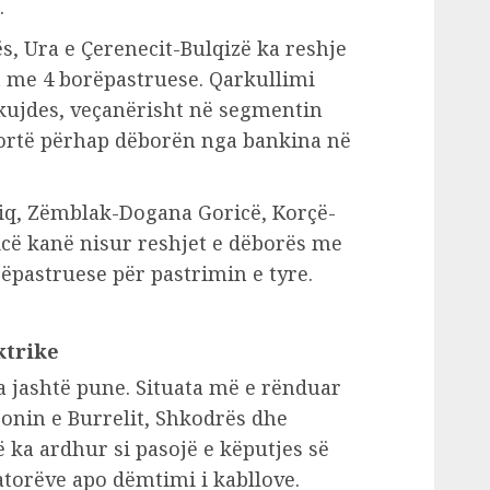
.
, Ura e Çerenecit-Bulqizë ka reshje
 me 4 borëpastruese. Qarkullimi
kujdes, veçanërisht në segmentin
 fortë përhap dëborën nga bankina në
liq, Zëmblak-Dogana Goricë, Korçë-
cë kanë nisur reshjet e dëborës me
ëpastruese për pastrimin e tyre.
ktrike
ra jashtë pune. Situata më e rënduar
onin e Burrelit, Shkodrës dhe
ë ka ardhur si pasojë e këputjes së
latorëve apo dëmtimi i kabllove.