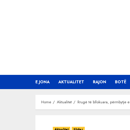
Skip
to
content
E JONA
AKTUALITET
RAJON
BOTË
Home
Aktualitet
Rrugë të bllokuara, përmbytje e
Aktualitet
Slider