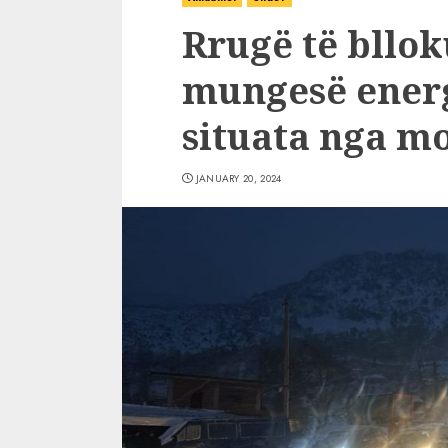
Rrugë të bllok
mungesë energj
situata nga mo
JANUARY 20, 2024