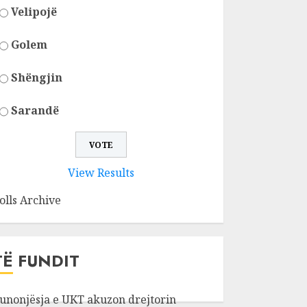
Velipojë
Golem
Shëngjin
Sarandë
View Results
olls Archive
TË FUNDIT
unonjësja e UKT akuzon drejtorin