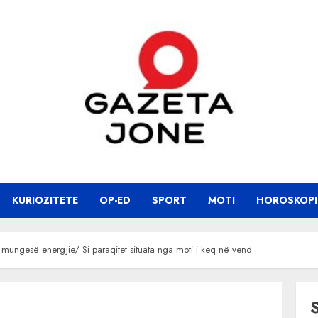
KURIOZITETE
OP-ED
SPORT
MOTI
HOROSKOPI
 mungesë energjie/ Si paraqitet situata nga moti i keq në vend