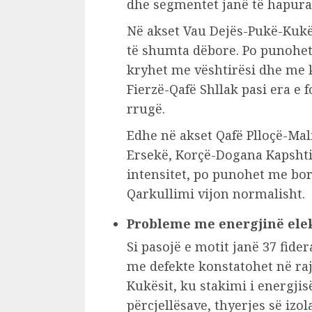
dhe segmentet janë të hapura
Në akset Vau Dejës-Pukë-Kukës
të shumta dëbore. Po punohet
kryhet me vështirësi dhe me 
Fierzë-Qafë Shllak pasi era e
rrugë.
Edhe në akset Qafë Plloçë-Ma
Ersekë, Korçë-Dogana Kapshti
intensitet, po punohet me bor
Qarkullimi vijon normalisht.
Probleme me energjinë ele
Si pasojë e motit janë 37 fide
me defekte konstatohet në raj
Kukësit, ku stakimi i energjis
përcjellësave, thyerjes së izo