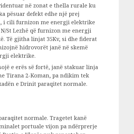
identuar në zonat e thella rurale ku
 ka pësuar defekt edhe një prej
, i cili furnizon me energji elektrike
 N/St Lezhë që furnizon me energji
 Të gjitha linjat 35Kv, si dhe fiderat
urnizojnë hidrovorët janë në skemë
gji elektrike.
ojë e erës së fortë, janë stakuar linja
dhe Tirana 2-Koman, pa ndikim tek
adën e Drinit paraqitet normale.
oparaqitet normale. Tragetet kanë
minalet portuale vijon pa ndërprerje