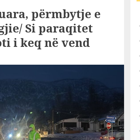
uara, përmbytje e
ie/ Si paraqitet
ti i keq në vend