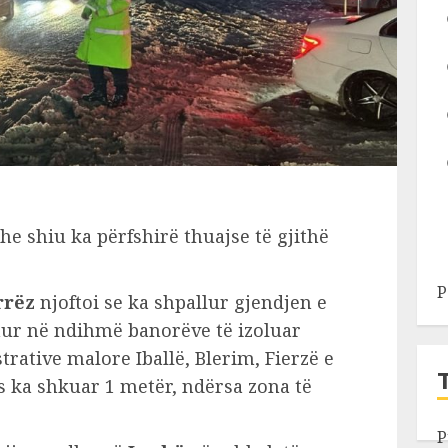
he shiu ka përfshirë thuajse të gjithë
P
rrëz
njoftoi se ka shpallur gjendjen e
ur në ndihmë banorëve të izoluar
rative malore Iballë, Blerim, Fierzë e
s ka shkuar 1 metër, ndërsa zona të
P