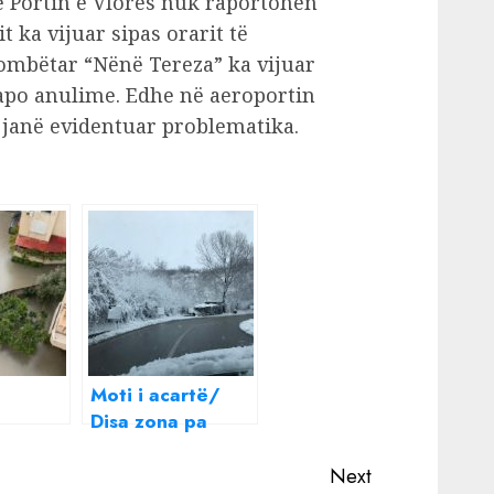
ë Portin e Vlorës nuk raportohen
t ka vijuar sipas orarit të
ombëtar “Nënë Tereza” ka vijuar
apo anulime. Edhe në aeroportin
janë evidentuar problematika.
Moti i acartë/
Disa zona pa
ë,
energji në Dibër
 dhe
dhe rrugë të
Next