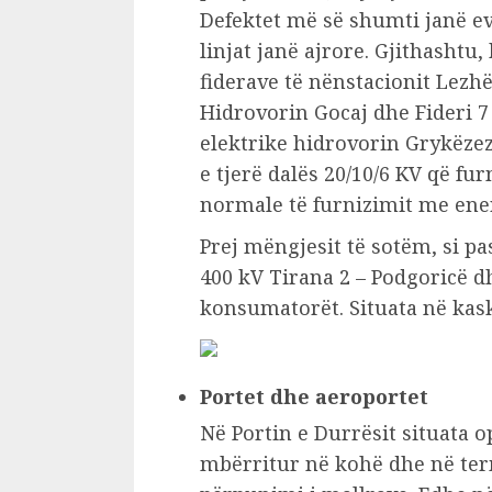
Defektet më së shumti janë ev
linjat janë ajrore. Gjithashtu,
fiderave të nënstacionit Lezhë
Hidrovorin Gocaj dhe Fideri 7
elektrike hidrovorin Grykëzezë.
e tjerë dalës 20/10/6 KV që f
normale të furnizimit me ener
Prej mëngjesit të sotëm, si pas
400 kV Tirana 2 – Podgoricë 
konsumatorët. Situata në kask
Portet dhe aeroportet
Në Portin e Durrësit situata 
mbërritur në kohë dhe në ter