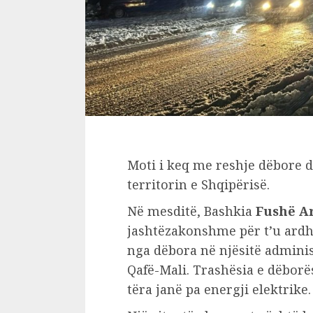
Moti i keq me reshje dëbore d
territorin e Shqipërisë.
Në mesditë, Bashkia
Fushë A
jashtëzakonshme për t’u ardh
nga dëbora në njësitë administ
Qafë-Mali. Trashësia e dëborë
tëra janë pa energji elektrike.