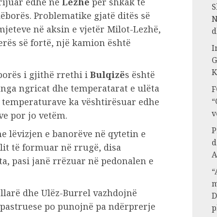
rijuar edhe në
Lezhë
për shkak të
S
dëborës. Problematike gjatë ditës së
N
mjeteve në aksin e vjetër Milot-Lezhë,
d
erës së fortë, një kamion është
I
G
K
orës i gjithë rrethi i
Bulqizë
s është
 nga ngricat dhe temperatarat e ulëta
F
e temperaturave ka vështirësuar edhe
“
v
ve por jo vetëm.
P
e lëvizjen e banorëve në qytetin e
d
lit të formuar në rrugë, disa
A
ta, pasi janë rrëzuar në pedonalen e
“
m
larë dhe Ulëz-Burrel vazhdojnë
D
ëpastruese po punojnë pa ndërprerje
p