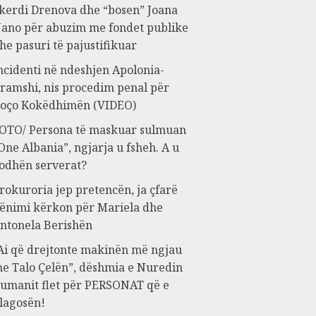
kerdi Drenova dhe “bosen” Joana
ano për abuzim me fondet publike
he pasuri të pajustifikuar
ncidenti në ndeshjen Apolonia-
ramshi, nis procedim penal për
oço Kokëdhimën (VIDEO)
OTO/ Persona të maskuar sulmuan
One Albania”, ngjarja u fsheh. A u
odhën serverat?
rokuroria jep pretencën, ja çfarë
ënimi kërkon për Mariela dhe
ntonela Berishën
Ai që drejtonte makinën më ngjau
e Talo Çelën”, dëshmia e Nuredin
umanit flet për PERSONAT që e
lagosën!