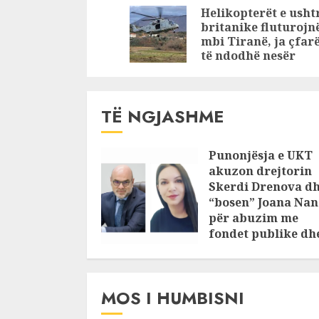
Skuraj-Burrel,
ndërprerj
Reading
Helikopterët e usht
përmbytje në
energjie
britanike fluturojn
Mirditë
elektrike
mbi Tiranë, ja çfar
të ndodhë nesër
TË NGJASHME
Punonjësja e UKT
akuzon drejtorin
Skerdi Drenova d
“bosen” Joana Nan
për abuzim me
fondet publike dh
pasuri të
pajustifikuar
JULY 24, 2025
MOS I HUMBISNI