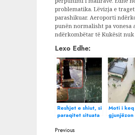
përpunimi i mallrave. Edhe n
problematika. Lëvizja e trageti
parashikuar. Aeroporti ndërk
punën normalisht pa vonesa 
ndërkombëtar të Kukësit nuk 
Lexo Edhe:
Reshjet e shiut, si
Moti i keq
paraqitet situata
gjunjëzon
në vend:
Shqipërin
Continue
Bllokohet rruga
përmbytje
Previous