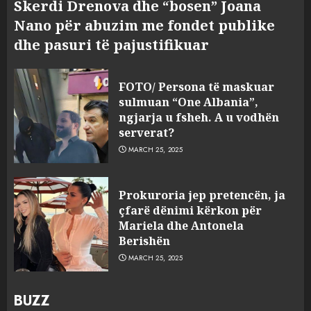
Skerdi Drenova dhe “bosen” Joana
Nano për abuzim me fondet publike
dhe pasuri të pajustifikuar
FOTO/ Persona të maskuar
sulmuan “One Albania”,
ngjarja u fsheh. A u vodhën
serverat?
MARCH 25, 2025
Prokuroria jep pretencën, ja
çfarë dënimi kërkon për
Mariela dhe Antonela
Berishën
MARCH 25, 2025
BUZZ