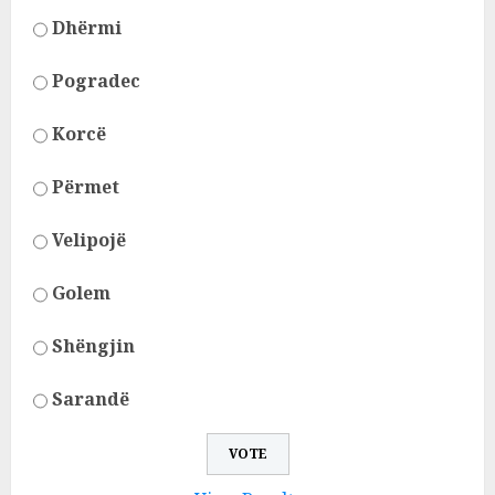
Dhërmi
Pogradec
Korcë
Përmet
Velipojë
Golem
Shëngjin
Sarandë