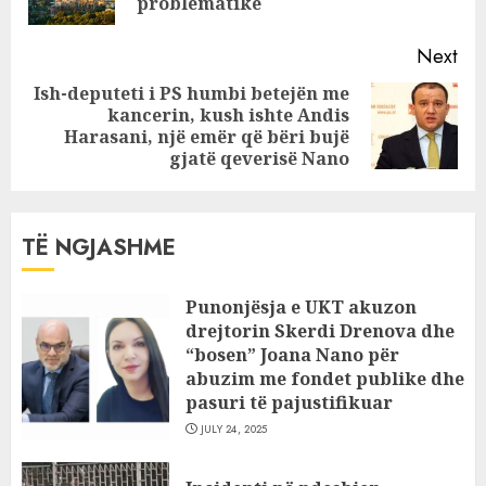
pos
problematike
Next
Ish-deputeti i PS humbi betejën me
kancerin, kush ishte Andis
Next
Harasani, një emër që bëri bujë
post:
gjatë qeverisë Nano
TË NGJASHME
Punonjësja e UKT akuzon
drejtorin Skerdi Drenova dhe
“bosen” Joana Nano për
abuzim me fondet publike dhe
pasuri të pajustifikuar
JULY 24, 2025