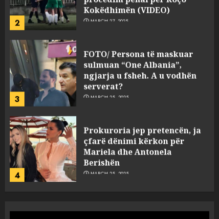
Kokëdhimën (VIDEO)
2
MARCH 27, 2025
FOTO/ Persona të maskuar
sulmuan “One Albania”,
ngjarja u fsheh. A u vodhën
serverat?
3
MARCH 25, 2025
Prokuroria jep pretencën, ja
çfarë dënimi kërkon për
Mariela dhe Antonela
Berishën
4
MARCH 25, 2025
“Ai që drejtonte makinën më
ngjau me Talo Çelën”,