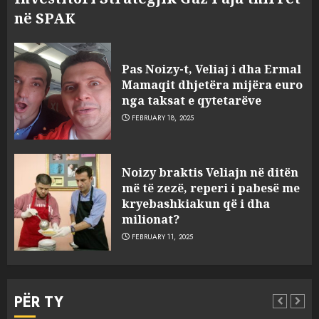
në SPAK
Pas Noizy-t, Veliaj i dha Ermal
Mamaqit dhjetëra mijëra euro
nga taksat e qytetarëve
FEBRUARY 18, 2025
FOTO/ Persona të maskuar
Noizy braktis Veliajn në ditën
sulmuan “One Albania”,
më të zezë, reperi i pabesë me
ngjarja u fsheh. A u vodhën
kryebashkiakun që i dha
serverat?
milionat?
3
MARCH 25, 2025
FEBRUARY 11, 2025
Prokuroria jep pretencën, ja
çfarë dënimi kërkon për
PËR TY
Mariela dhe Antonela
Berishën