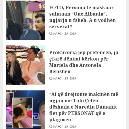
FOTO/ Persona të maskuar
sulmuan “One Albania”,
ngjarja u fsheh. A u vodhën
serverat?
MARCH 25, 2025
Prokuroria jep pretencën, ja
çfarë dënimi kërkon për
Mariela dhe Antonela
Berishën
MARCH 25, 2025
“Ai që drejtonte makinën më
ngjau me Talo Çelën”,
dëshmia e Nuredin Dumanit
flet për PERSONAT që e
plagosën!
MARCH 25, 2025