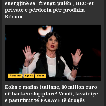
energjinë sa “frengu pulën”, HEC -et
private e përdorin për prodhim
Bitcoin
Aktualitet
E jona
Slider
Koka e mafias italiane, 80 milion euro
në bankën shqiptare! Vendi, lavatriçe
e pastrimit të PARAVE të drogës