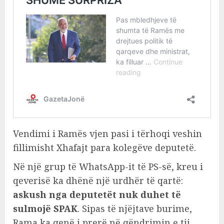
Vendimi i Ramës vjen pasi i tërhoqi veshin
fillimisht Xhafajt para kolegëve deputetë.
Në një grup të WhatsApp-it të PS-së, kreu i
qeverisë ka dhënë një urdhër të qartë:
askush nga deputetët nuk duhet të
sulmojë SPAK
. Sipas të njëjtave burime,
Rama ka qenë i prerë në qëndrimin e tij,