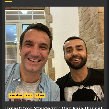
Aktualitet
Buzz
Slider
Investitori Strategjik Gaz Paja thirret