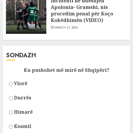
Incidenti në ndeshjen
Apolonia- Gramshi, nis
procedim penal për Koço
Kokëdhimën (VIDEO)
MARCH 27, 2025
SONDAZH
Ku pushohet më mirë në Shqipëri?
Vlorë
Durrës
Himarë
Ksamil