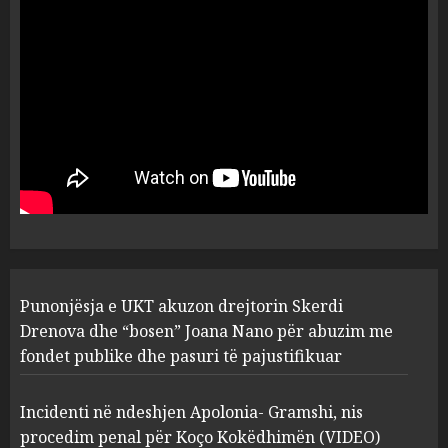
dëshmia e Nuredin Dumanit
flet për PERSONAT që e
plagosën!
5
MARCH 25, 2025
Punonjësja e UKT akuzon
drejtorin Skerdi Drenova dhe
“bosen” Joana Nano për
abuzim me fondet publike dhe
pasuri të pajustifikuar
1
JULY 24, 2025
Incidenti në ndeshjen
Punonjësja e UKT akuzon drejtorin Skerdi
Apolonia- Gramshi, nis
procedim penal për Koço
Drenova dhe “bosen” Joana Nano për abuzim me
Kokëdhimën (VIDEO)
fondet publike dhe pasuri të pajustifikuar
2
MARCH 27, 2025
Incidenti në ndeshjen Apolonia- Gramshi, nis
procedim penal për Koço Kokëdhimën (VIDEO)
FOTO/ Persona të maskuar