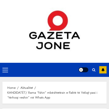
Skip
to
content
Primary
Menu
Home
Aktualitet
KANDIDATËT/ Rama “fshin” mbështetësin e flaktë të Veliajt pasi i
“tërhoqi veshin” në Whats App