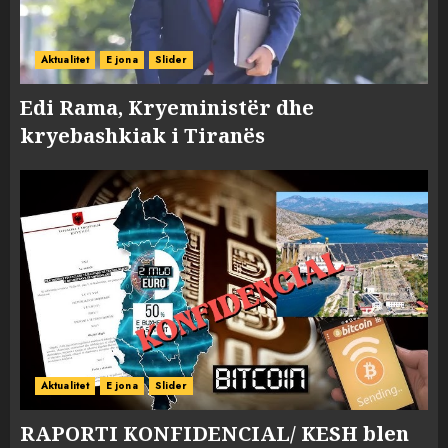
Aktualitet
E jona
Slider
Edi Rama, Kryeministër dhe
kryebashkiak i Tiranës
Aktualitet
E jona
Slider
RAPORTI KONFIDENCIAL/ KESH blen