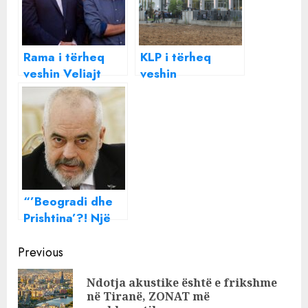
Rama i tërheq
KLP i tërheq
veshin Veliajt
veshin
pasi shau
mercenarëve të
gazetarët kur
Veliajt: Mos
doli nga SPAK
cënoni dinjitetin
e prokurorëve
dhe gjykatësve!
“’Beogradi dhe
Prishtina’?! Një
gabim serioz apo
Continue
një lapsus?”,
Previous
Rama i “tërheq
Reading
Ndotja akustike është e frikshme
veshin” OKB-së
Pre
në Tiranë, ZONAT më