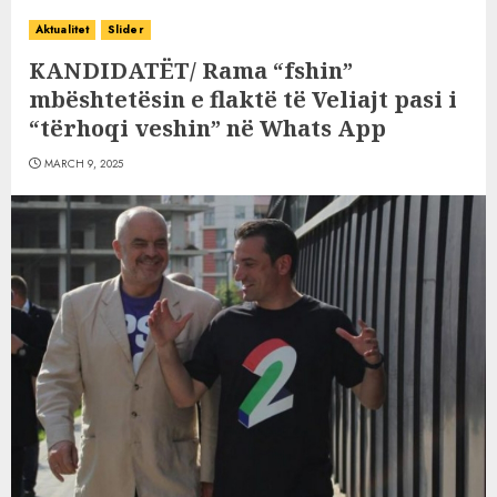
Aktualitet
Slider
KANDIDATËT/ Rama “fshin”
mbështetësin e flaktë të Veliajt pasi i
“tërhoqi veshin” në Whats App
MARCH 9, 2025