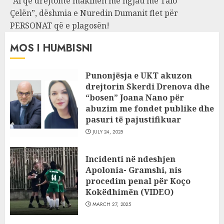
“Ai që drejtonte makinën më ngjau me Talo
Çelën”, dëshmia e Nuredin Dumanit flet për
PERSONAT që e plagosën!
MOS I HUMBISNI
Punonjësja e UKT akuzon
drejtorin Skerdi Drenova dhe
“bosen” Joana Nano për
abuzim me fondet publike dhe
pasuri të pajustifikuar
JULY 24, 2025
Incidenti në ndeshjen
Apolonia- Gramshi, nis
procedim penal për Koço
Kokëdhimën (VIDEO)
MARCH 27, 2025