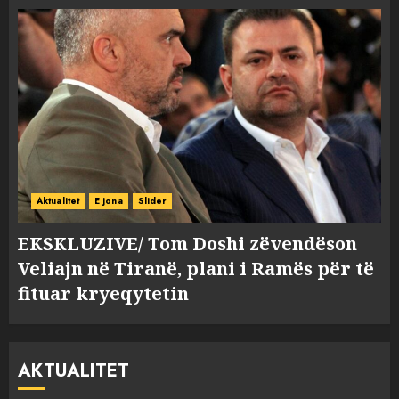
Aktualitet
E jona
Slider
EKSKLUZIVE/ Tom Doshi zëvendëson
Veliajn në Tiranë, plani i Ramës për të
fituar kryeqytetin
AKTUALITET