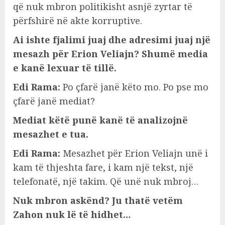
që nuk mbron politikisht asnjë zyrtar të
përfshirë në akte korruptive.
Ai ishte fjalimi juaj dhe adresimi juaj një
mesazh për Erion Veliajn? Shumë media
e kanë lexuar të tillë.
Edi Rama:
Po çfarë janë këto mo. Po pse mo
çfarë janë mediat?
Mediat këtë punë kanë të analizojnë
mesazhet e tua.
Edi Rama:
Mesazhet për Erion Veliajn unë i
kam të thjeshta fare, i kam një tekst, një
telefonatë, një takim. Që unë nuk mbroj…
Nuk mbron askënd? Ju thatë vetëm
Zahon nuk lë të hidhet…