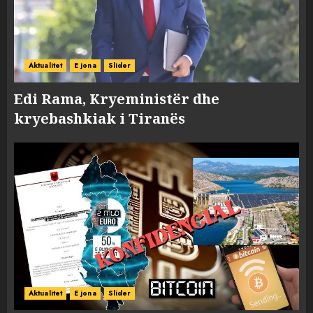
Aktualitet
E jona
Slider
Edi Rama, Kryeministër dhe
kryebashkiak i Tiranës
Aktualitet
E jona
Slider