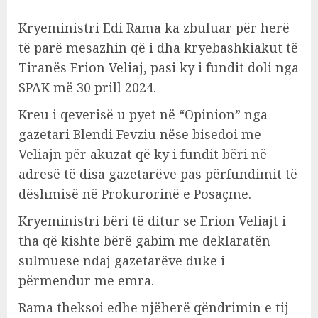
Kryeministri Edi Rama ka zbuluar për herë
të parë mesazhin që i dha kryebashkiakut të
Tiranës Erion Veliaj, pasi ky i fundit doli nga
SPAK më 30 prill 2024.
Kreu i qeverisë u pyet në “Opinion” nga
gazetari Blendi Fevziu nëse bisedoi me
Veliajn për akuzat që ky i fundit bëri në
adresë të disa gazetarëve pas përfundimit të
dëshmisë në Prokurorinë e Posaçme.
Kryeministri bëri të ditur se Erion Veliajt i
tha që kishte bërë gabim me deklaratën
sulmuese ndaj gazetarëve duke i
përmendur me emra.
Rama theksoi edhe njëherë qëndrimin e tij