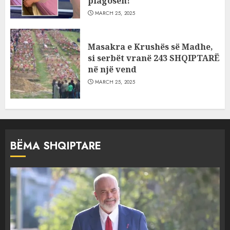
plagosën!
MARCH 25, 2025
Masakra e Krushës së Madhe,
si serbët vranë 243 SHQIPTARË
në një vend
MARCH 25, 2025
BËMA SHQIPTARE