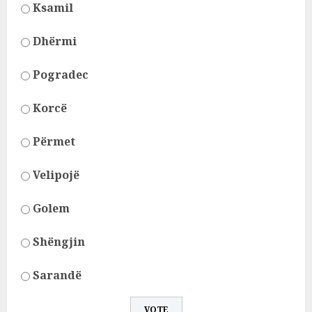
Ksamil
Dhërmi
Pogradec
Korcë
Përmet
Velipojë
Golem
Shëngjin
Sarandë