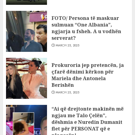
FOTO/ Persona të maskuar
sulmuan “One Albania”,
ngjarja u fsheh. A u vodhën
serverat?
MARCH 25, 2025
Prokuroria jep pretencën, ja
çfarë dënimi kërkon për
Mariela dhe Antonela
Berishën
MARCH 25, 2025
“Ai që drejtonte makinën më
ngjau me Talo Çelën”,
dëshmia e Nuredin Dumanit
flet për PERSONAT që e