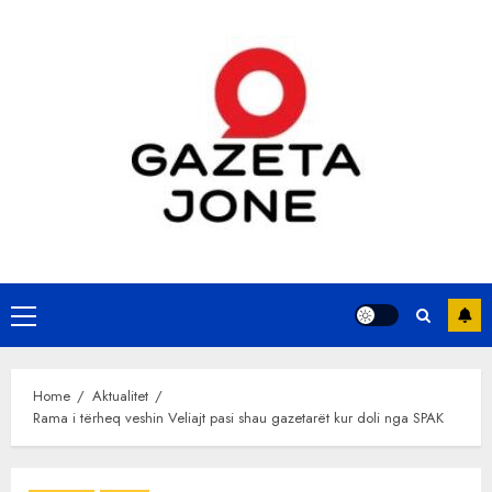
Skip
to
content
Primary
Menu
Home
Aktualitet
Rama i tërheq veshin Veliajt pasi shau gazetarët kur doli nga SPAK