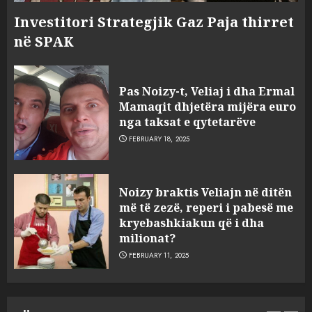
Investitori Strategjik Gaz Paja thirret
në SPAK
Pas Noizy-t, Veliaj i dha Ermal
Mamaqit dhjetëra mijëra euro
nga taksat e qytetarëve
FEBRUARY 18, 2025
FOTO/ Persona të maskuar
Noizy braktis Veliajn në ditën
sulmuan “One Albania”,
më të zezë, reperi i pabesë me
ngjarja u fsheh. A u vodhën
kryebashkiakun që i dha
serverat?
milionat?
3
MARCH 25, 2025
FEBRUARY 11, 2025
Prokuroria jep pretencën, ja
çfarë dënimi kërkon për