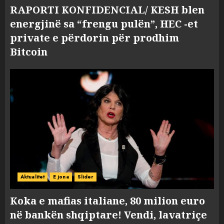
RAPORTI KONFIDENCIAL/ KESH blen
energjinë sa “frengu pulën”, HEC -et
private e përdorin për prodhim
Bitcoin
Aktualitet
E jona
Slider
Koka e mafias italiane, 80 milion euro
në bankën shqiptare! Vendi, lavatriçe