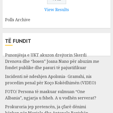
View Results
Polls Archive
TË FUNDIT
Punonjësja e UKT akuzon drejtorin Skerdi
Drenova dhe “bosen” Joana Nano për abuzim me
fondet publike dhe pasuri të pajustifikuar
Incidenti në ndeshjen Apolonia- Gramshi, nis
procedim penal për Koço Kokëdhimën (VIDEO)
FOTO/ Persona të maskuar sulmuan “One
Albania”, ngjarja u fsheh. A u vodhën serverat?
Prokuroria jep pretencën, ja çfarë dënimi
kërkon për Mariela dhe Antonela Berishën