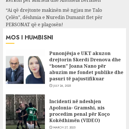
“Ai që drejtonte makinën më ngjau me Talo
Çelën”, dëshmia e Nuredin Dumanit flet për
PERSONAT që e plagosën!
MOS I HUMBISNI
Punonjësja e UKT akuzon
drejtorin Skerdi Drenova dhe
“bosen” Joana Nano për
abuzim me fondet publike dhe
pasuri të pajustifikuar
JULY 24, 2025
Incidenti në ndeshjen
Apolonia- Gramshi, nis
procedim penal për Koço
Kokëdhimën (VIDEO)
MARCH 27, 2025