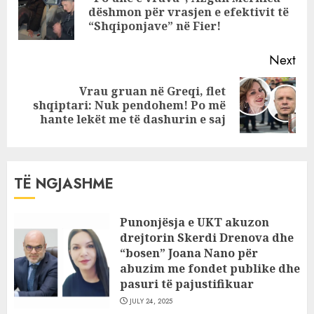
Pre
dëshmon për vrasjen e efektivit të
pos
“Shqiponjave” në Fier!
Next
Vrau gruan në Greqi, flet
Next
shqiptari: Nuk pendohem! Po më
post:
hante lekët me të dashurin e saj
TË NGJASHME
Punonjësja e UKT akuzon
drejtorin Skerdi Drenova dhe
“bosen” Joana Nano për
abuzim me fondet publike dhe
pasuri të pajustifikuar
JULY 24, 2025