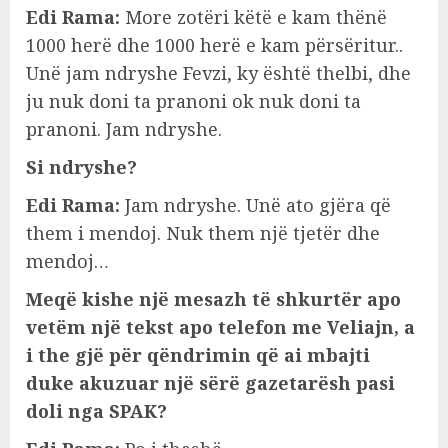
Edi Rama:
More zotëri këtë e kam thënë
1000 herë dhe 1000 herë e kam përsëritur..
Unë jam ndryshe Fevzi, ky është thelbi, dhe
ju nuk doni ta pranoni ok nuk doni ta
pranoni. Jam ndryshe.
Si ndryshe?
Edi Rama:
Jam ndryshe. Unë ato gjëra që
them i mendoj. Nuk them një tjetër dhe
mendoj…
Meqë kishe një mesazh të shkurtër apo
vetëm një tekst apo telefon me Veliajn, a
i the gjë për qëndrimin që ai mbajti
duke akuzuar një sërë gazetarësh pasi
doli nga SPAK?