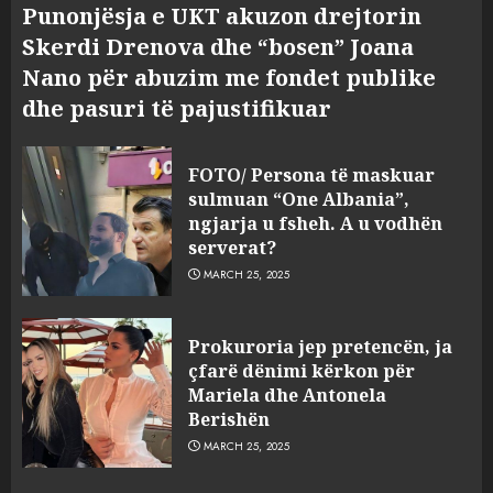
Punonjësja e UKT akuzon drejtorin
Skerdi Drenova dhe “bosen” Joana
Nano për abuzim me fondet publike
dhe pasuri të pajustifikuar
FOTO/ Persona të maskuar
sulmuan “One Albania”,
ngjarja u fsheh. A u vodhën
serverat?
MARCH 25, 2025
Prokuroria jep pretencën, ja
çfarë dënimi kërkon për
Mariela dhe Antonela
Berishën
MARCH 25, 2025