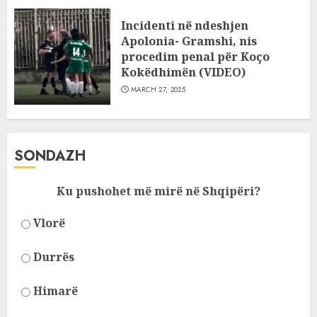
Incidenti në ndeshjen
Apolonia- Gramshi, nis
procedim penal për Koço
Kokëdhimën (VIDEO)
MARCH 27, 2025
SONDAZH
Ku pushohet më mirë në Shqipëri?
Vlorë
Durrës
Himarë