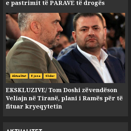
e pastrimit të PARAVE të drogës
Aktualitet
E jona
Slider
EKSKLUZIVE/ Tom Doshi zëvendëson
Veliajn në Tiranë, plani i Ramës për të
fituar kryeqytetin