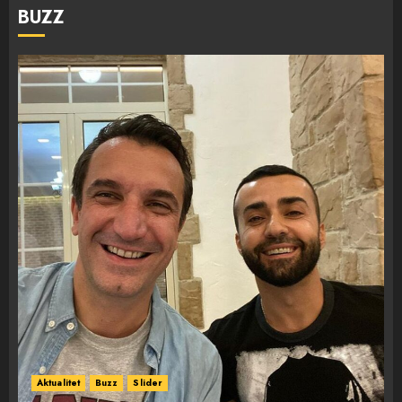
BUZZ
Aktualitet
Buzz
Slider