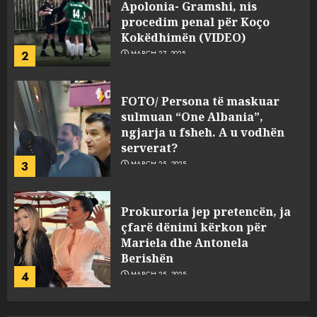
Apolonia- Gramshi, nis
procedim penal për Koço
Kokëdhimën (VIDEO)
2
MARCH 27, 2025
FOTO/ Persona të maskuar
sulmuan “One Albania”,
ngjarja u fsheh. A u vodhën
serverat?
3
MARCH 25, 2025
Prokuroria jep pretencën, ja
çfarë dënimi kërkon për
Mariela dhe Antonela
Berishën
4
MARCH 25, 2025