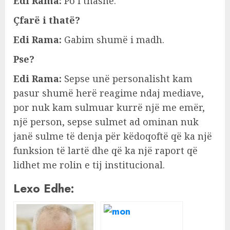
Edi Rama:
Po i thashë.
Çfarë i thatë?
Edi Rama:
Gabim shumë i madh.
Pse?
Edi Rama:
Sepse unë personalisht kam
pasur shumë herë reagime ndaj mediave,
por nuk kam sulmuar kurrë një me emër,
një person, sepse sulmet ad ominan nuk
janë sulme të denja për këdoqoftë që ka një
funksion të lartë dhe që ka një raport që
lidhet me rolin e tij institucional.
Lexo Edhe: