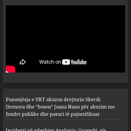
“Ai që drejtonte makinën më
ngjau me Talo Çelën”,
dëshmia e Nuredin Dumanit
flet për PERSONAT që e
plagosën!
5
MARCH 25, 2025
Punonjësja e UKT akuzon
drejtorin Skerdi Drenova dhe
“bosen” Joana Nano për
abuzim me fondet publike dhe
pasuri të pajustifikuar
1
JULY 24, 2025
Incidenti në ndeshjen
Punonjësja e UKT akuzon drejtorin Skerdi
Apolonia- Gramshi, nis
procedim penal për Koço
Drenova dhe “bosen” Joana Nano për abuzim me
Kokëdhimën (VIDEO)
fondet publike dhe pasuri të pajustifikuar
2
MARCH 27, 2025
Incidenti në ndeshjen Apolonia- Gramshi, nis