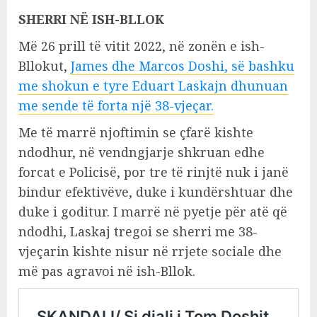
SHERRI NË ISH-BLLOK
Më 26 prill të vitit 2022, në zonën e ish-
Bllokut,
James dhe Marcos Doshi, së bashku
me shokun e tyre Eduart Laskajn dhunuan
me sende të forta një 38-vjeçar.
Me të marrë njoftimin se çfarë kishte
ndodhur, në vendngjarje shkruan edhe
forcat e Policisë, por tre të rinjtë nuk i janë
bindur efektivëve, duke i kundërshtuar dhe
duke i goditur. I marrë në pyetje për atë që
ndodhi, Laskaj tregoi se sherri me 38-
vjeçarin kishte nisur në rrjete sociale dhe
më pas agravoi në ish-Bllok.