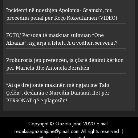
Incidenti në ndeshjen Apolonia- Gramshi, nis
procedim penal për Koço Kokëdhimën (VIDEO)
FOTO/ Persona të maskuar
sulmuan “One Albania”,
ngjarja u fsheh. A u vodhën
FOTO/ Persona të maskuar sulmuan “One
serverat?
Albania”, ngjarja u fsheh. A u vodhën serverat?
3
MARCH 25, 2025
Prokuroria jep pretencën, ja çfarë dënimi kërkon
Prokuroria jep pretencën, ja
për Mariela dhe Antonela Berishën
çfarë dënimi kërkon për
Mariela dhe Antonela
“Ai që drejtonte makinën më ngjau me Talo
Berishën
Çelën”, dëshmia e Nuredin Dumanit flet për
4
MARCH 25, 2025
PERSONAT që e plagosën!
“Ai që drejtonte makinën më
ngjau me Talo Çelën”,
Copyright © Gazeta Jonë 2020 E-mail:
dëshmia e Nuredin Dumanit
redaksiagazetajone@gmail.com
All rights reserved.
|
flet për PERSONAT që e