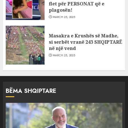
flet për PERSONAT që e
plagosën!
MARCH 25, 2025
Masakra e Krushës së Madhe,
si serbët vranë 243 SHQIPTARË
në një vend
MARCH 25, 2025
BËMA SHQIPTARE