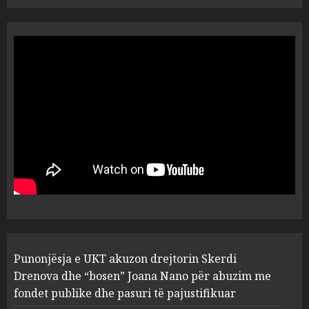
“Ai që drejtonte makinën më
ngjau me Talo Çelën”,
dëshmia e Nuredin Dumanit
flet për PERSONAT që e
plagosën!
5
MARCH 25, 2025
Punonjësja e UKT akuzon
drejtorin Skerdi Drenova dhe
“bosen” Joana Nano për
abuzim me fondet publike dhe
pasuri të pajustifikuar
1
JULY 24, 2025
Incidenti në ndeshjen
Punonjësja e UKT akuzon drejtorin Skerdi
Apolonia- Gramshi, nis
procedim penal për Koço
Drenova dhe “bosen” Joana Nano për abuzim me
Kokëdhimën (VIDEO)
fondet publike dhe pasuri të pajustifikuar
2
MARCH 27, 2025