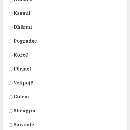
Ksamil
Dhërmi
Pogradec
Korcë
Përmet
Velipojë
Golem
Shëngjin
Sarandë