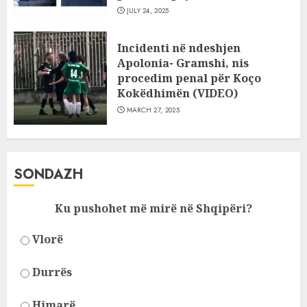
JULY 24, 2025
Incidenti në ndeshjen
Apolonia- Gramshi, nis
procedim penal për Koço
Kokëdhimën (VIDEO)
MARCH 27, 2025
SONDAZH
Ku pushohet më mirë në Shqipëri?
Vlorë
Durrës
Himarë