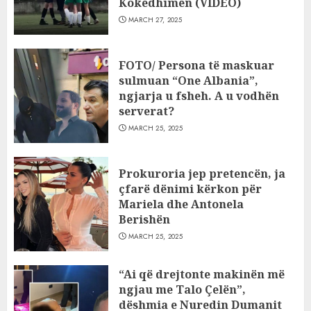
Kokëdhimën (VIDEO)
MARCH 27, 2025
FOTO/ Persona të maskuar
sulmuan “One Albania”,
ngjarja u fsheh. A u vodhën
serverat?
MARCH 25, 2025
Prokuroria jep pretencën, ja
çfarë dënimi kërkon për
Mariela dhe Antonela
Berishën
MARCH 25, 2025
“Ai që drejtonte makinën më
ngjau me Talo Çelën”,
dëshmia e Nuredin Dumanit