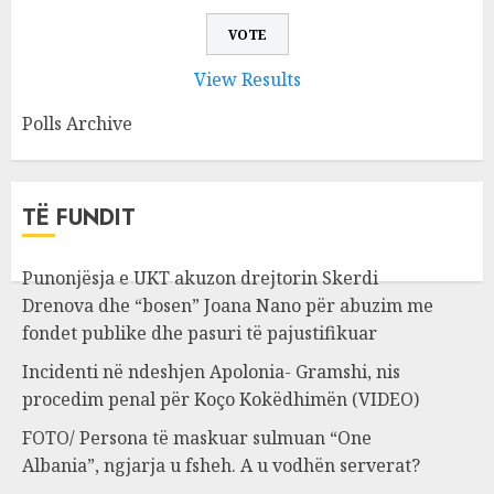
View Results
Polls Archive
TË FUNDIT
Punonjësja e UKT akuzon drejtorin Skerdi
Drenova dhe “bosen” Joana Nano për abuzim me
fondet publike dhe pasuri të pajustifikuar
Incidenti në ndeshjen Apolonia- Gramshi, nis
procedim penal për Koço Kokëdhimën (VIDEO)
FOTO/ Persona të maskuar sulmuan “One
Albania”, ngjarja u fsheh. A u vodhën serverat?