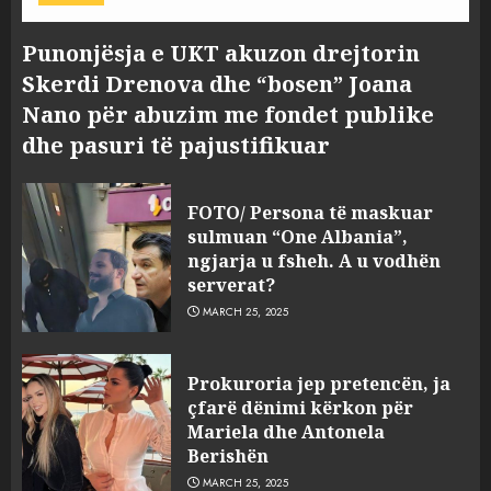
Punonjësja e UKT akuzon drejtorin
Skerdi Drenova dhe “bosen” Joana
Nano për abuzim me fondet publike
dhe pasuri të pajustifikuar
FOTO/ Persona të maskuar
sulmuan “One Albania”,
ngjarja u fsheh. A u vodhën
serverat?
MARCH 25, 2025
Prokuroria jep pretencën, ja
çfarë dënimi kërkon për
Mariela dhe Antonela
Berishën
MARCH 25, 2025