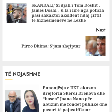
makinës
Reading
SKANDALI/ Si djali i Tom Doshit ,
James Doshi , u la i lirë nga policia
Pre
pasi shkaktoi aksident ndaj çiftit
pos
të biznesmenëve në Lezhë
Next
Next
Pirro Dhima: S’jam shqiptar
post:
TË NGJASHME
Punonjësja e UKT akuzon
drejtorin Skerdi Drenova dhe
“bosen” Joana Nano për
abuzim me fondet publike dhe
pasuri të pajustifikuar