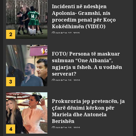
Incidenti në ndeshjen
Apolonia- Gramshi, nis
procedim penal për Koço
Kokëdhimën (VIDEO)
2
MARCH 27, 2025
FOTO/ Persona të maskuar
sulmuan “One Albania”,
ngjarja u fsheh. A u vodhën
serverat?
3
MARCH 25, 2025
Prokuroria jep pretencën, ja
çfarë dënimi kërkon për
Mariela dhe Antonela
Berishën
4
MARCH 25, 2025