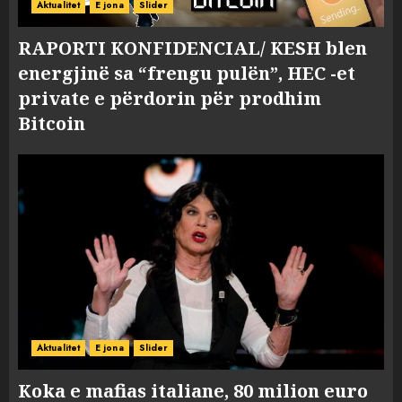
Aktualitet
E jona
Slider
RAPORTI KONFIDENCIAL/ KESH blen
energjinë sa “frengu pulën”, HEC -et
private e përdorin për prodhim
Bitcoin
Aktualitet
E jona
Slider
Koka e mafias italiane, 80 milion euro