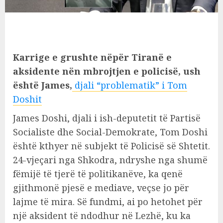
Karrige e grushte nëpër Tiranë e
aksidente nën mbrojtjen e policisë, ush
është James,
djali “problematik” i Tom
Doshit
James Doshi, djali i ish-deputetit të Partisë
Socialiste dhe Social-Demokrate, Tom Doshi
është kthyer në subjekt të Policisë së Shtetit.
24-vjeçari nga Shkodra, ndryshe nga shumë
fëmijë të tjerë të politikanëve, ka qenë
gjithmonë pjesë e mediave, veçse jo për
lajme të mira. Së fundmi, ai po hetohet për
një aksident të ndodhur në Lezhë, ku ka