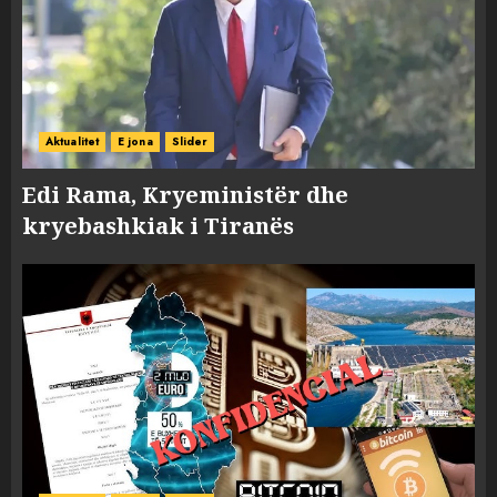
Aktualitet
E jona
Slider
Edi Rama, Kryeministër dhe
kryebashkiak i Tiranës