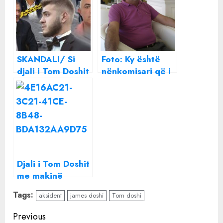
SKANDALI/ Si
Foto: Ky është
djali i Tom Doshit
nënkomisari që i
, James Doshi , u
dha fund jetës
la i lirë nga
brenda Policisë
policia pasi
së Durrësit, ishte
shkaktoi aksident
dënuar për
ndaj çiftit të
sherrin me
biznesmenëve në
grushte me
Lezhë
komshiun!
Djali i Tom Doshit
me makinë
luksoze si të CR7,
Tags:
aksident
james doshi
Tom doshi
çmimi
marramendës i
Continue
Previous