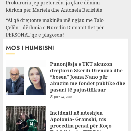
Prokuroria jep pretencën, ja çfarë dënimi
kërkon për Mariela dhe Antonela Berishën
“Ai që drejtonte makinën më ngjau me Talo
Çelën”, dëshmia e Nuredin Dumanit flet për
PERSONAT që e plagosën!
MOS I HUMBISNI
Punonjësja e UKT akuzon
drejtorin Skerdi Drenova dhe
“bosen” Joana Nano për
abuzim me fondet publike dhe
pasuri të pajustifikuar
JULY 24, 2025
Incidenti në ndeshjen
Apolonia- Gramshi, nis
procedim penal për Koço