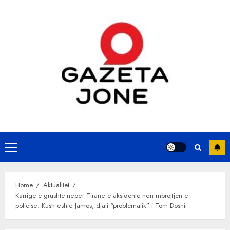
Skip
to
content
Primary
Menu
Home
Aktualitet
Karrige e grushte nëpër Tiranë e aksidente nën mbrojtjen e
policisë. Kush është James, djali “problematik” i Tom Doshit