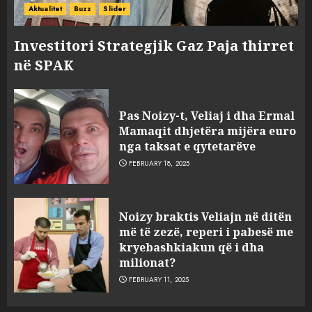
Aktualitet
Buzz
Slider
Investitori Strategjik Gaz Paja thirret
në SPAK
Pas Noizy-t, Veliaj i dha Ermal
Mamaqit dhjetëra mijëra euro
nga taksat e qytetarëve
FEBRUARY 18, 2025
FOTO/ Persona të maskuar
Noizy braktis Veliajn në ditën
sulmuan “One Albania”,
më të zezë, reperi i pabesë me
ngjarja u fsheh. A u vodhën
kryebashkiakun që i dha
serverat?
milionat?
3
MARCH 25, 2025
FEBRUARY 11, 2025