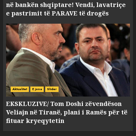
në bankën shqiptare! Vendi, lavatriçe
e pastrimit të PARAVE të drogës
Aktualitet
E jona
Slider
EKSKLUZIVE/ Tom Doshi zëvendëson
Veliajn në Tiranë, plani i Ramës për të
fituar kryeqytetin