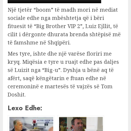
Një tjetër “boom” të madh mori në mediat
sociale edhe nga mbështetja që i bëri
fituesit të “Big Brother VIP 2”, Luiz Ejllit, të
cilit i dërgonte dhurata brenda shtëpisë më
të famshme në Shqipëri.
Mes tyre, ishte dhe një varëse floriri me
kryq. Miqësia e tyre u ruajt edhe pas daljes
së Luizit nga “Big-u”. Dyshja u bënë aq të
afërt, saqë këngëtarin e ftuan edhe në
ceremoninë e martesës të vajzës së Tom
Doshit.
Lexo Edhe: