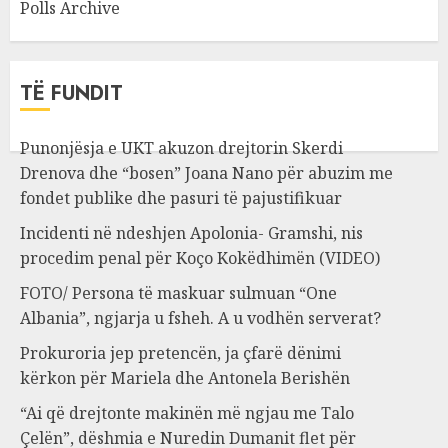
Polls Archive
TË FUNDIT
Punonjësja e UKT akuzon drejtorin Skerdi
Drenova dhe “bosen” Joana Nano për abuzim me
fondet publike dhe pasuri të pajustifikuar
Incidenti në ndeshjen Apolonia- Gramshi, nis
procedim penal për Koço Kokëdhimën (VIDEO)
FOTO/ Persona të maskuar sulmuan “One
Albania”, ngjarja u fsheh. A u vodhën serverat?
Prokuroria jep pretencën, ja çfarë dënimi
kërkon për Mariela dhe Antonela Berishën
“Ai që drejtonte makinën më ngjau me Talo
Çelën”, dëshmia e Nuredin Dumanit flet për