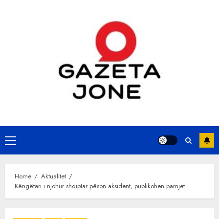
Skip
to
content
Primary
Menu
Home
Aktualitet
Këngëtari i njohur shqiptar pëson aksident, publikohen pamjet