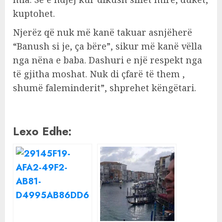
kuptohet.
Njerëz që nuk më kanë takuar asnjëherë
“Banush si je, ça bëre”, sikur më kanë vëlla
nga nëna e baba. Dashuri e një respekt nga
të gjitha moshat. Nuk di çfarë të them ,
shumë faleminderit”, shprehet këngëtari.
Lexo Edhe: