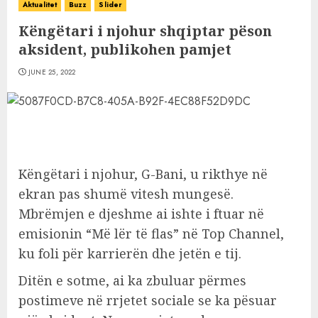
Aktualitet
Buzz
Slider
Këngëtari i njohur shqiptar pëson
aksident, publikohen pamjet
JUNE 25, 2022
Këngëtari i njohur, G-Bani, u rikthye në
ekran pas shumë vitesh mungesë.
Mbrëmjen e djeshme ai ishte i ftuar në
emisionin “Më lër të flas” në Top Channel,
ku foli për karrierën dhe jetën e tij.
Ditën e sotme, ai ka zbuluar përmes
postimeve në rrjetet sociale se ka pësuar