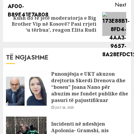
Next
Kush do të jetë moderatorja e Big
Next
Brother Vip në Kosovë? Pasi rrjeti
post:
‘u tërbua’, reagon Elita Rudi
TË NGJASHME
Punonjësja e UKT akuzon
drejtorin Skerdi Drenova dhe
“bosen” Joana Nano për
abuzim me fondet publike dhe
pasuri të pajustifikuar
JULY 24, 2025
Incidenti në ndeshjen
Apolonia- Gramshi, nis