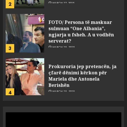
2
MARCH 27, 2025
FOTO/ Persona të maskuar
sulmuan “One Albania”,
ngjarja u fsheh. A u vodhën
serverat?
3
MARCH 25, 2025
Prokuroria jep pretencën, ja
çfarë dënimi kërkon për
Mariela dhe Antonela
Berishën
4
MARCH 25, 2025
“Ai që drejtonte makinën më
ngjau me Talo Çelën”,
dëshmia e Nuredin Dumanit