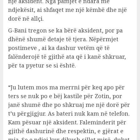
një aksident. Nga pamjet e ndara me
ndjekësit, ai shfaqet me një këmbë dhe një
dorë në allçi.
G-Bani tregon se ka bërë aksident, por pa
dhënë shumë detaje të tjera. Nëpërmjet
postimeve , ai ka dashur vetëm që të
falënderojë të gjithë ata që i kanë shkruar,
për ta pyetur se si është.
“Ju lutem mos ma merrni për keq apo për
ters se nuk po e bëj kastile për Zotin, por
janë shumë dhe po shkruaj me një dorë për
t’u përgjigjur. As bateri nuk kam në telefon.
Kam pësuar një aksident. Faleminderit për
gjithë dashurinë dhe respektin, e gjërat e
mia. Se e ndjej kur dikush sillet mirë, duket,