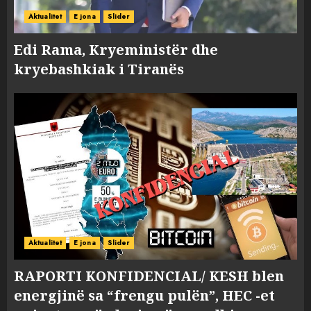
Aktualitet
E jona
Slider
Edi Rama, Kryeministër dhe
kryebashkiak i Tiranës
Aktualitet
E jona
Slider
RAPORTI KONFIDENCIAL/ KESH blen
energjinë sa “frengu pulën”, HEC -et