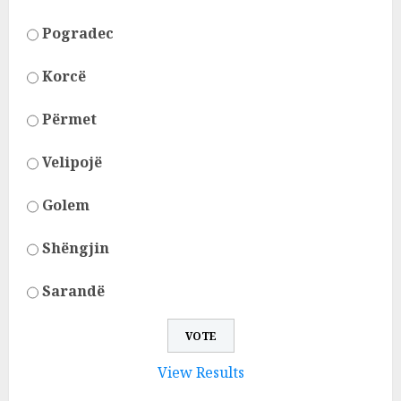
Pogradec
Korcë
Përmet
Velipojë
Golem
Shëngjin
Sarandë
View Results