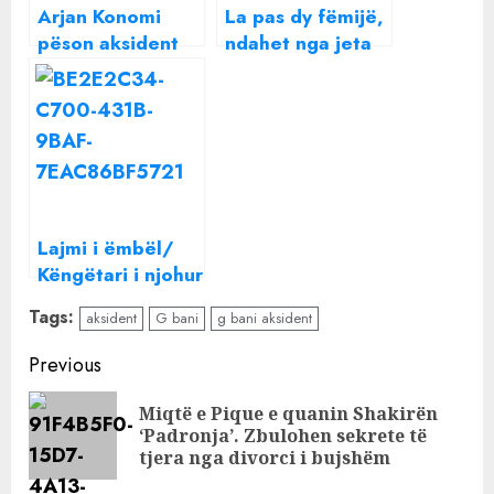
Arjan Konomi
La pas dy fëmijë,
pëson aksident
ndahet nga jeta
dhe i nënshtrohet
këngëtari i njohur
operacionit, miku
shqiptar
i tij, i famshmi
shqiptar, i dërgon
të fala nga burgu
Lajmi i ëmbël/
Këngëtari i njohur
shqiptar po
Tags:
aksident
G bani
g bani aksident
bëhet baba për
herë të parë
Continue
Previous
Reading
Miqtë e Pique e quanin Shakirën
Pre
‘Padronja’. Zbulohen sekrete të
pos
tjera nga divorci i bujshëm