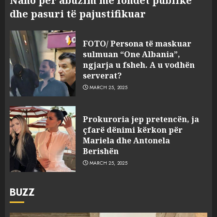
Nano për abuzim me fondet publike
dhe pasuri të pajustifikuar
FOTO/ Persona të maskuar
sulmuan “One Albania”,
ngjarja u fsheh. A u vodhën
serverat?
MARCH 25, 2025
Prokuroria jep pretencën, ja
çfarë dënimi kërkon për
Mariela dhe Antonela
Berishën
MARCH 25, 2025
BUZZ