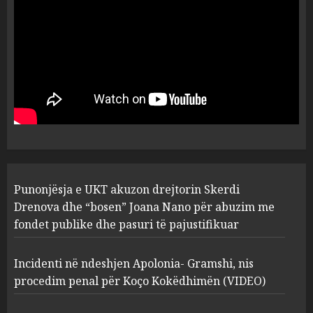
flet për PERSONAT që e
plagosën!
5
MARCH 25, 2025
Punonjësja e UKT akuzon
drejtorin Skerdi Drenova dhe
“bosen” Joana Nano për
abuzim me fondet publike dhe
pasuri të pajustifikuar
1
JULY 24, 2025
Incidenti në ndeshjen
Punonjësja e UKT akuzon drejtorin Skerdi
Apolonia- Gramshi, nis
procedim penal për Koço
Drenova dhe “bosen” Joana Nano për abuzim me
Kokëdhimën (VIDEO)
fondet publike dhe pasuri të pajustifikuar
2
MARCH 27, 2025
Incidenti në ndeshjen Apolonia- Gramshi, nis
procedim penal për Koço Kokëdhimën (VIDEO)
FOTO/ Persona të maskuar
sulmuan “One Albania”,