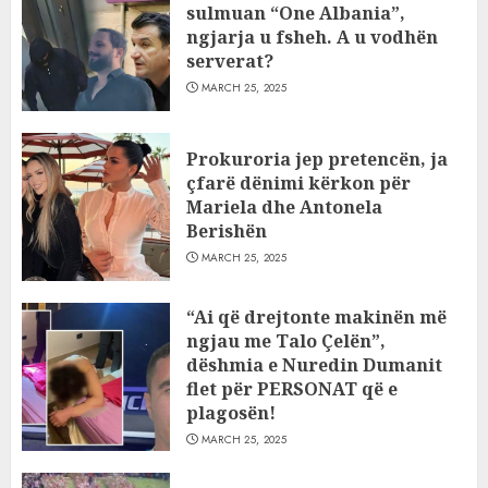
sulmuan “One Albania”,
ngjarja u fsheh. A u vodhën
serverat?
MARCH 25, 2025
Prokuroria jep pretencën, ja
çfarë dënimi kërkon për
Mariela dhe Antonela
Berishën
MARCH 25, 2025
“Ai që drejtonte makinën më
ngjau me Talo Çelën”,
dëshmia e Nuredin Dumanit
flet për PERSONAT që e
plagosën!
MARCH 25, 2025