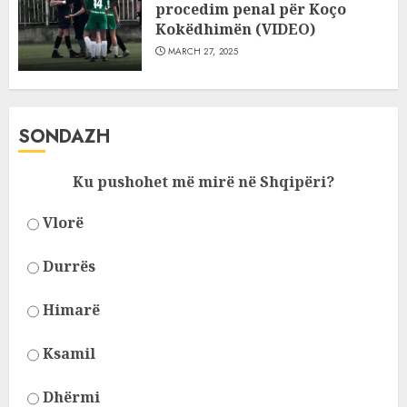
procedim penal për Koço
Kokëdhimën (VIDEO)
MARCH 27, 2025
SONDAZH
Ku pushohet më mirë në Shqipëri?
Vlorë
Durrës
Himarë
Ksamil
Dhërmi