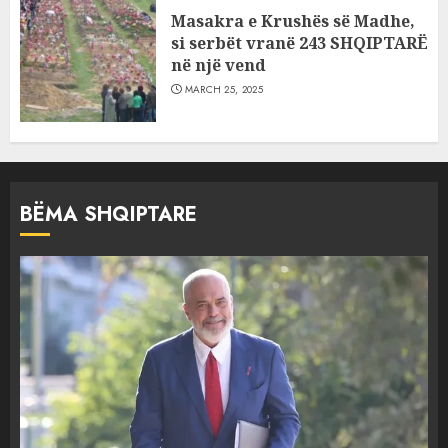
Masakra e Krushës së Madhe,
si serbët vranë 243 SHQIPTARË
në një vend
MARCH 25, 2025
BËMA SHQIPTARE