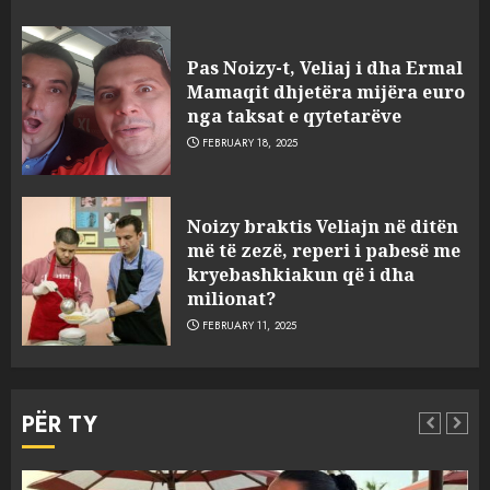
Pas Noizy-t, Veliaj i dha Ermal
Mamaqit dhjetëra mijëra euro
nga taksat e qytetarëve
FEBRUARY 18, 2025
FOTO/ Persona të maskuar
Noizy braktis Veliajn në ditën
sulmuan “One Albania”,
më të zezë, reperi i pabesë me
ngjarja u fsheh. A u vodhën
kryebashkiakun që i dha
serverat?
milionat?
3
MARCH 25, 2025
FEBRUARY 11, 2025
Prokuroria jep pretencën, ja
çfarë dënimi kërkon për
PËR TY
Mariela dhe Antonela
Berishën
4
MARCH 25, 2025