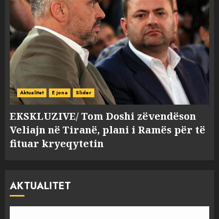
Aktualitet
E jona
Slider
EKSKLUZIVE/ Tom Doshi zëvendëson
Veliajn në Tiranë, plani i Ramës për të
fituar kryeqytetin
AKTUALITET