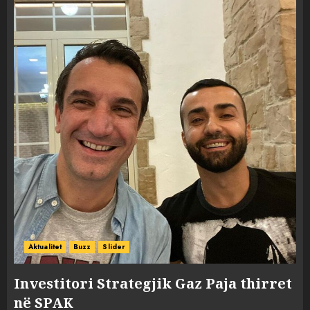
Aktualitet
Buzz
Slider
Investitori Strategjik Gaz Paja thirret
në SPAK