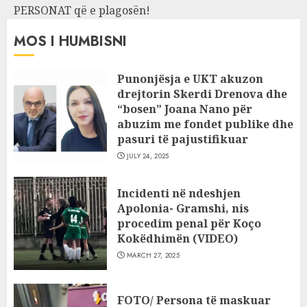
PERSONAT që e plagosën!
MOS I HUMBISNI
Punonjësja e UKT akuzon
drejtorin Skerdi Drenova dhe
“bosen” Joana Nano për
abuzim me fondet publike dhe
pasuri të pajustifikuar
JULY 24, 2025
Incidenti në ndeshjen
Apolonia- Gramshi, nis
procedim penal për Koço
Kokëdhimën (VIDEO)
MARCH 27, 2025
FOTO/ Persona të maskuar