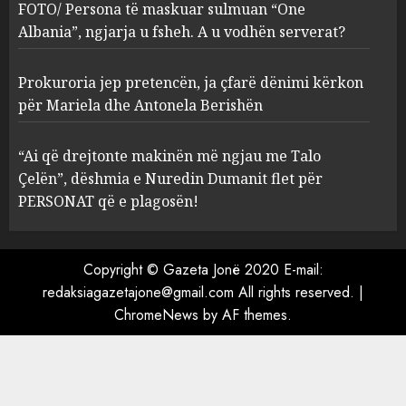
ngjarja u fsheh. A u vodhën
FOTO/ Persona të maskuar sulmuan “One
serverat?
Albania”, ngjarja u fsheh. A u vodhën serverat?
3
MARCH 25, 2025
Prokuroria jep pretencën, ja çfarë dënimi kërkon
Prokuroria jep pretencën, ja
për Mariela dhe Antonela Berishën
çfarë dënimi kërkon për
Mariela dhe Antonela
“Ai që drejtonte makinën më ngjau me Talo
Berishën
Çelën”, dëshmia e Nuredin Dumanit flet për
4
MARCH 25, 2025
PERSONAT që e plagosën!
“Ai që drejtonte makinën më
ngjau me Talo Çelën”,
Copyright © Gazeta Jonë 2020 E-mail:
dëshmia e Nuredin Dumanit
redaksiagazetajone@gmail.com
All rights reserved.
|
flet për PERSONAT që e
ChromeNews
by AF themes.
plagosën!
5
MARCH 25, 2025