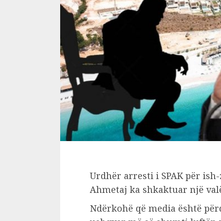
Urdhër arresti i SPAK për is
Ahmetaj ka shkaktuar një val
Ndërkohë që media është për