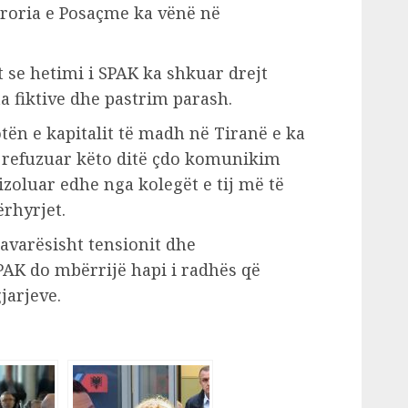
uroria e Posaçme ka vënë në
t se hetimi i SPAK ka shkuar drejt
a fiktive dhe pastrim parash.
ën e kapitalit të madh në Tiranë e ka
a refuzuar këto ditë çdo komunikim
izoluar edhe nga kolegët e tij më të
rhyrjet.
pavarësisht tensionit dhe
PAK do mbërrijë hapi i radhës që
jarjeve.