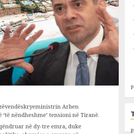
P
h-zëvendëskryeministrin Arben
ë ‘të nëndheshme’ tensioni në Tiranë.
qëndruar në dy-tre emra, duke
P