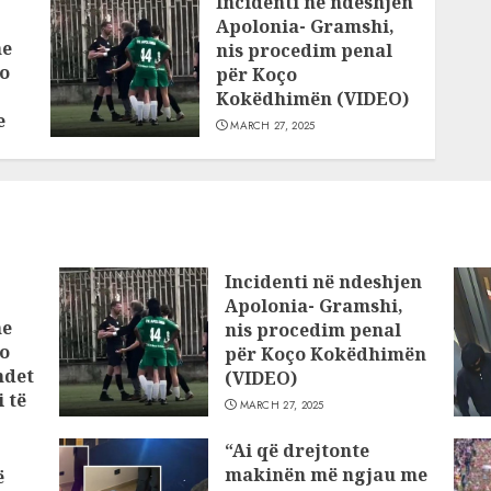
Incidenti në ndeshjen
Apolonia- Gramshi,
he
nis procedim penal
o
për Koço
Kokëdhimën (VIDEO)
e
MARCH 27, 2025
Incidenti në ndeshjen
Apolonia- Gramshi,
he
nis procedim penal
o
për Koço Kokëdhimën
ndet
(VIDEO)
 të
MARCH 27, 2025
“Ai që drejtonte
makinën më ngjau me
ë