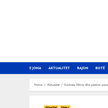
Skip
to
content
E JONA
AKTUALITET
RAJON
BOTË
Home
Aktualitet
Kontrata fiktive dhe pastrim pa
Aktualitet
Slider