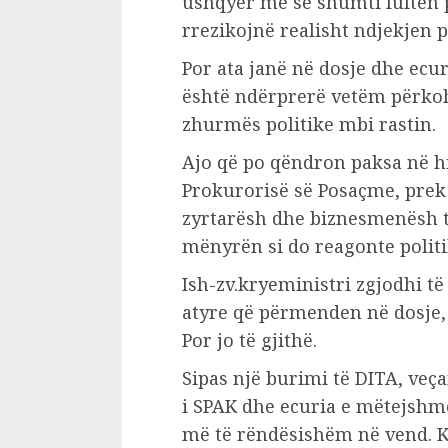
ushqyer më së shumti luftën 
rrezikojnë realisht ndjekjen 
Por ata janë në dosje dhe ecu
është ndërprerë vetëm përkohë
zhurmës politike mbi rastin.
Ajo që po qëndron paksa në h
Prokurorisë së Posaçme, prek
zyrtarësh dhe biznesmenësh të
mënyrën si do reagonte politik
Ish-zv.kryeministri zgjodhi të
atyre që përmenden në dosje, k
Por jo të gjithë.
Sipas një burimi të DITA, veç
i SPAK dhe ecuria e mëtejshm
më të rëndësishëm në vend. Ko