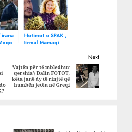
Tirana
Hetimet e SPAK ,
 Zeqo
Ermal Mamaqi
 nga
skemë më Ilir
pastrim
Beqaj për pastrim
Next
parash
‘Vajtën për të mbledhur
oi
qershia’/ Dalin FOTOT,
Next
Previous
këta janë dy të rinjtë që
post:
post:
 do
humbën jetën në Greqi
K?