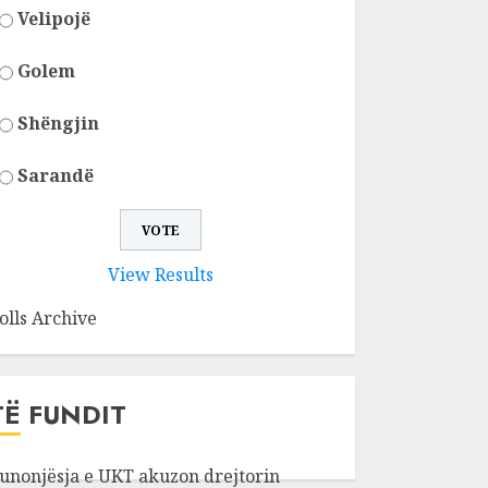
Velipojë
Golem
Shëngjin
Sarandë
View Results
olls Archive
TË FUNDIT
unonjësja e UKT akuzon drejtorin