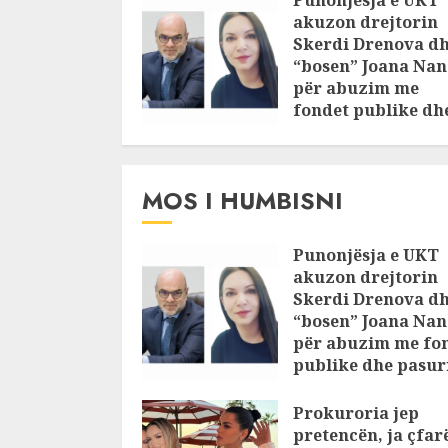
Punonjësja e UKT
akuzon drejtorin
Skerdi Drenova d
“bosen” Joana Nan
për abuzim me
fondet publike dh
pasuri të
pajustifikuar
JULY 24, 2025
MOS I HUMBISNI
Punonjësja e UKT
akuzon drejtorin
Skerdi Drenova d
“bosen” Joana Nan
për abuzim me fo
publike dhe pasuri
pajustifikuar
Prokuroria jep
JULY 24, 2025
pretencën, ja çfar