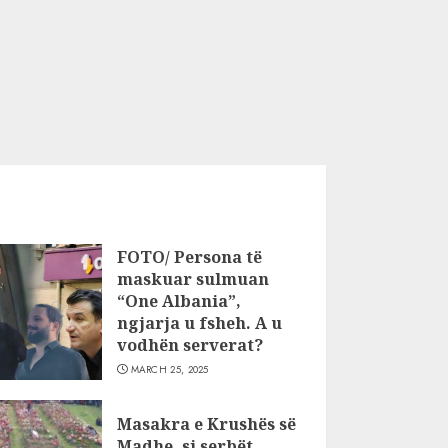
FOTO/ Persona të
maskuar sulmuan
“One Albania”,
ngjarja u fsheh. A u
vodhën serverat?
MARCH 25, 2025
Masakra e Krushës së
Madhe, si serbët