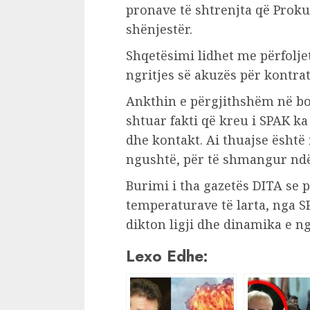
pronave të shtrenjta që Prok
shënjestër.
Shqetësimi lidhet me përfolje
ngritjes së akuzës për kontrat
Ankthin e përgjithshëm në bot
shtuar fakti që kreu i SPAK k
dhe kontakt. Ai thuajse është 
ngushtë, për të shmangur ndë
Burimi i tha gazetës DITA se 
temperaturave të larta, nga S
dikton ligji dhe dinamika e ng
Lexo Edhe: