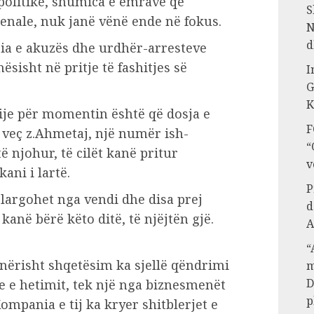
politike, shumica e emrave që
S
penale, nuk janë vënë ende në fokus.
N
d
ria e akuzës dhe urdhër-arresteve
sisht në pritje të fashitjes së
I
G
K
ije për momentin është që dosja e
F
 veç z.Ahmetaj, një numër ish-
“
 njohur, të cilët kanë pritur
v
ani i lartë.
P
 largohet nga vendi dhe disa prej
d
anë bërë këto ditë, të njëjtën gjë.
A
“
anërisht shqetësim ka sjellë qëndrimi
m
D
e e hetimit, tek një nga biznesmenët
p
mpania e tij ka kryer shitblerjet e