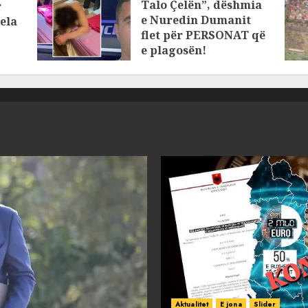
Talo Çelën”, dëshmia
r
e Nuredin Dumanit
ela
flet për PERSONAT që
e plagosën!
MARCH 25, 2025
Aktualitet
E jona
Slider