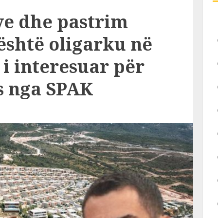
ve dhe pastrim
është oligarku në
i interesuar për
s nga SPAK