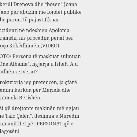
kerdi Drenova dhe “bosen” Joana
ano për abuzim me fondet publike
he pasuri të pajustifikuar
ncidenti në ndeshjen Apolonia-
ramshi, nis procedim penal për
oço Kokëdhimën (VIDEO)
OTO/ Persona të maskuar sulmuan
One Albania”, ngjarja u fsheh. A u
odhën serverat?
rokuroria jep pretencën, ja çfarë
ënimi kërkon për Mariela dhe
ntonela Berishën
Ai që drejtonte makinën më ngjau
e Talo Çelën”, dëshmia e Nuredin
umanit flet për PERSONAT që e
lagosën!