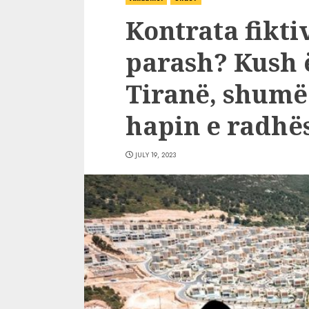
Kontrata fikti
parash? Kush 
Tiranë, shumë 
hapin e radhë
JULY 19, 2023