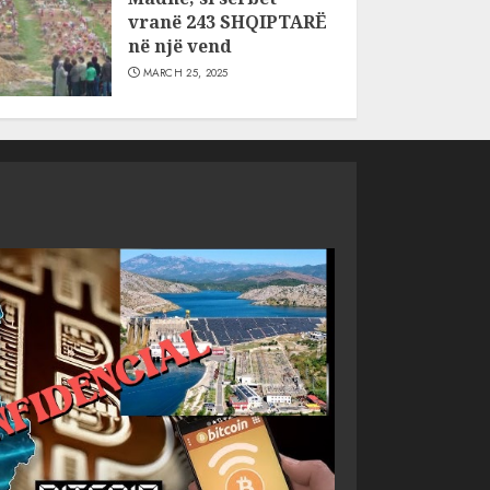
vranë 243 SHQIPTARË
në një vend
MARCH 25, 2025