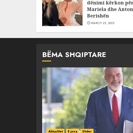
dënimi kërkon pë
Mariela dhe Anton
Berishën
MARCH 25, 2025
BËMA SHQIPTARE
Aktualitet
E jona
Slider