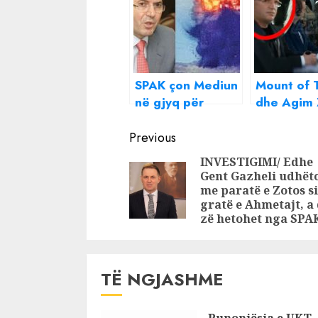
SPAK çon Mediun
Mount of 
në gjyq për
dhe Agim
Gërdecin! Nis
nën hetim
Continue
hetimi për
SPAK për 
Previous
korrupsion dhe
parash
Reading
INVESTIGIMI/ Edhe
pastrim parash
Gent Gazheli udhët
me paratë e Zotos si
gratë e Ahmetajt, a
zë hetohet nga SPA
TË NGJASHME