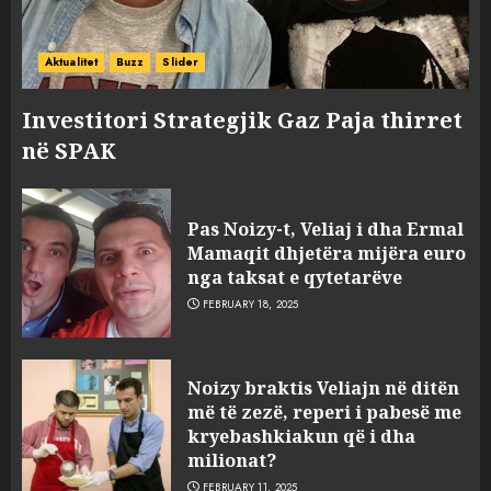
Aktualitet
Buzz
Slider
Investitori Strategjik Gaz Paja thirret
në SPAK
Pas Noizy-t, Veliaj i dha Ermal
Mamaqit dhjetëra mijëra euro
nga taksat e qytetarëve
FEBRUARY 18, 2025
FOTO/ Persona të maskuar
Noizy braktis Veliajn në ditën
sulmuan “One Albania”,
më të zezë, reperi i pabesë me
ngjarja u fsheh. A u vodhën
kryebashkiakun që i dha
serverat?
milionat?
3
MARCH 25, 2025
FEBRUARY 11, 2025