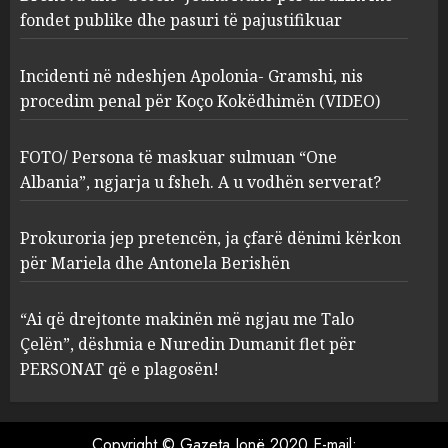
Kokëdhimën (VIDEO)
fondet publike dhe pasuri të pajustifikuar
2
MARCH 27, 2025
Incidenti në ndeshjen Apolonia- Gramshi, nis
procedim penal për Koço Kokëdhimën (VIDEO)
FOTO/ Persona të maskuar
sulmuan “One Albania”,
ngjarja u fsheh. A u vodhën
FOTO/ Persona të maskuar sulmuan “One
serverat?
Albania”, ngjarja u fsheh. A u vodhën serverat?
3
MARCH 25, 2025
Prokuroria jep pretencën, ja çfarë dënimi kërkon
Prokuroria jep pretencën, ja
për Mariela dhe Antonela Berishën
çfarë dënimi kërkon për
Mariela dhe Antonela
“Ai që drejtonte makinën më ngjau me Talo
Berishën
Çelën”, dëshmia e Nuredin Dumanit flet për
4
MARCH 25, 2025
PERSONAT që e plagosën!
“Ai që drejtonte makinën më
ngjau me Talo Çelën”,
Copyright © Gazeta Jonë 2020 E-mail: