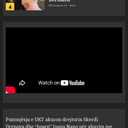
4
MARCH 25, 2025
“Ai që drejtonte makinën më
ngjau me Talo Çelën”,
dëshmia e Nuredin Dumanit
flet për PERSONAT që e
plagosën!
5
MARCH 25, 2025
Punonjësja e UKT akuzon
drejtorin Skerdi Drenova dhe
“bosen” Joana Nano për
abuzim me fondet publike dhe
pasuri të pajustifikuar
1
JULY 24, 2025
Incidenti në ndeshjen
Punonjësja e UKT akuzon drejtorin Skerdi
Apolonia- Gramshi, nis
procedim penal për Koço
Drenova dhe “bosen” Joana Nano për abuzim me