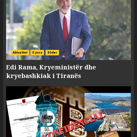
Aktualitet
E jona
Slider
Edi Rama, Kryeministër dhe
kryebashkiak i Tiranës