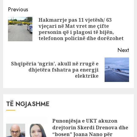
reagimi i parë i
Continue
Berishës duke
Previous
buzëqeshur: Kam
Reading
Hakmarrje pas 11 vjetësh/ 63
një mesazh
vjeçari në Mat vret me çifte
Pre
personin që i plagosi të bijën,
pos
telefonon policinë dhe dorëzohet
Next
Shqipëria ‘ngrin’, akull në rrugë e
Next
dhjetëra fshatra pa energji
post:
elektrike
TË NGJASHME
Punonjësja e UKT akuzon
drejtorin Skerdi Drenova dhe
“bosen” Joana Nano për