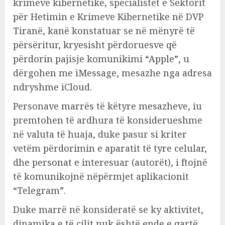
krimeve kibernetike, specialistët e Sektorit
për Hetimin e Krimeve Kibernetike në DVP
Tiranë, kanë konstatuar se në mënyrë të
përsëritur, kryesisht përdoruesve që
përdorin pajisje komunikimi “Apple”, u
dërgohen me iMessage, mesazhe nga adresa
ndryshme iCloud.
Personave marrës të këtyre mesazheve, iu
premtohen të ardhura të konsiderueshme
në valuta të huaja, duke pasur si kriter
vetëm përdorimin e aparatit të tyre celular,
dhe personat e interesuar (autorët), i ftojnë
të komunikojnë nëpërmjet aplikacionit
“Telegram”.
Duke marrë në konsideratë se ky aktivitet,
dinamika e të cilit nuk është ende e qartë