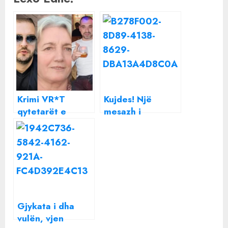
Krimi VR*T
Kujdes! Një
qytetarët e
mesazh i
thjeshtë: Nga
rrezikshëm po
banakierja e Don
qarkullon në
Boskos te
WhatsApp
kamarieri i
Memaliajt dhe
kalimtarja në
Shkodër!
Gjykata i dha
vulën, vjen