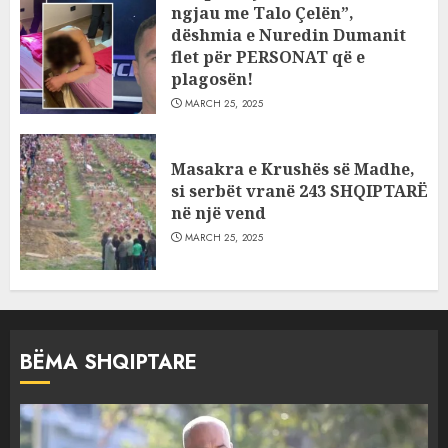
ngjau me Talo Çelën”,
dëshmia e Nuredin Dumanit
flet për PERSONAT që e
plagosën!
MARCH 25, 2025
Masakra e Krushës së Madhe,
si serbët vranë 243 SHQIPTARË
në një vend
MARCH 25, 2025
BËMA SHQIPTARE