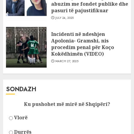
abuzim me fondet publike dhe
pasuri të pajustifikuar
JULY 24, 2025
Incidenti në ndeshjen
Apolonia- Gramshi, nis
procedim penal për Koço
Kokëdhimën (VIDEO)
MARCH 27, 2025
SONDAZH
Ku pushohet më mirë në Shqipëri?
Vlorë
Durrës