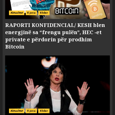
Aktualitet
E jona
Slider
RAPORTI KONFIDENCIAL/ KESH blen
energjinë sa “frengu pulën”, HEC -et
private e përdorin për prodhim
Bitcoin
Aktualitet
E jona
Slider