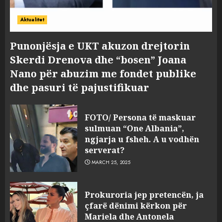
Aktualitet
Punonjësja e UKT akuzon drejtorin
Skerdi Drenova dhe “bosen” Joana
Nano për abuzim me fondet publike
dhe pasuri të pajustifikuar
FOTO/ Persona të maskuar
sulmuan “One Albania”,
ngjarja u fsheh. A u vodhën
serverat?
MARCH 25, 2025
Prokuroria jep pretencën, ja
çfarë dënimi kërkon për
Mariela dhe Antonela