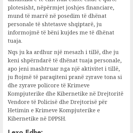
plotesisht, nëpërmjet joshjes financiare,
mund të marrë në posedim të dhënat
personale të shtetasve shqiptarë, ju
informojmë të bëni kujdes me të dhënat
tuaja.
Nqs ju ka ardhur një mesazh i tillë, dhe ju
keni shpërndarë të dhënat tuaja personale,
apo jeni mashtruar nga një aktivitet i tillë,
ju ftojmë të paraqiteni pranë zyrave tona si
dhe zyrave policore të Krimeve
Kompjuterike dhe Kibernetike në Drejtoritë
Vendore të Policisë dhe Drejtorisë për
Hetimin e Krimeve Kompjuterike e
Kibernetike në DPPSH.
Lexo Edhe: