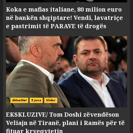
Koka e mafias italiane, 80 milion euro
në bankën shqiptare! Vendi, lavatriçe
e pastrimit të PARAVE të drogës
Aktualitet
E jona
Slider
EKSKLUZIVE/ Tom Doshi zëvendëson
Veliajn në Tiranë, plani i Ramës për të
fituar kryeqytetin