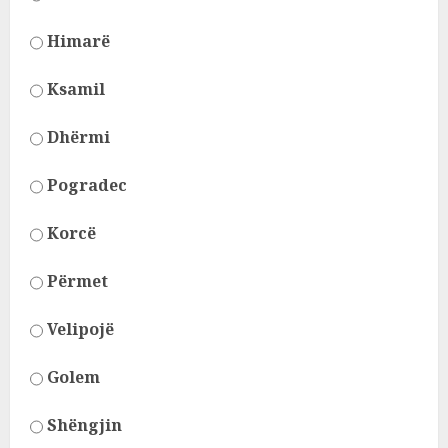
Himarë
Ksamil
Dhërmi
Pogradec
Korcë
Përmet
Velipojë
Golem
Shëngjin