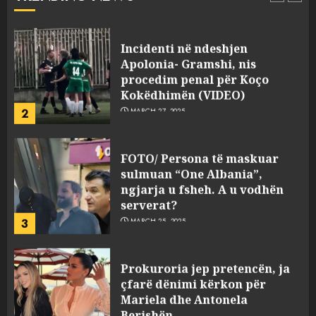
1
JULY 24, 2025
Incidenti në ndeshjen
Apolonia- Gramshi, nis
procedim penal për Koço
Kokëdhimën (VIDEO)
2
MARCH 27, 2025
FOTO/ Persona të maskuar
sulmuan “One Albania”,
ngjarja u fsheh. A u vodhën
serverat?
3
MARCH 25, 2025
Prokuroria jep pretencën, ja
çfarë dënimi kërkon për
Mariela dhe Antonela
Berishën