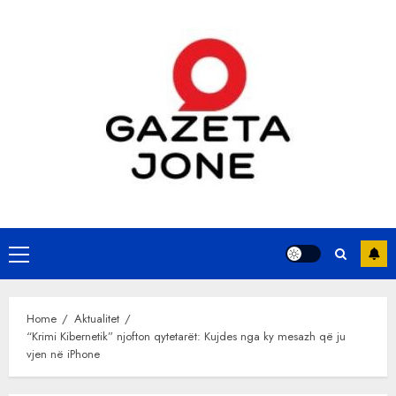
Skip
to
content
Primary
Menu
Home
Aktualitet
“Krimi Kibernetik” njofton qytetarët: Kujdes nga ky mesazh që ju
vjen në iPhone