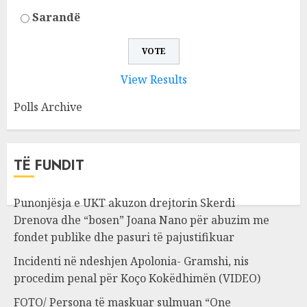
Sarandë
View Results
Polls Archive
TË FUNDIT
Punonjësja e UKT akuzon drejtorin Skerdi
Drenova dhe “bosen” Joana Nano për abuzim me
fondet publike dhe pasuri të pajustifikuar
Incidenti në ndeshjen Apolonia- Gramshi, nis
procedim penal për Koço Kokëdhimën (VIDEO)
FOTO/ Persona të maskuar sulmuan “One