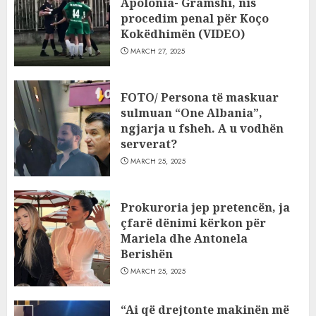
Apolonia- Gramshi, nis
procedim penal për Koço
Kokëdhimën (VIDEO)
MARCH 27, 2025
FOTO/ Persona të maskuar
sulmuan “One Albania”,
ngjarja u fsheh. A u vodhën
serverat?
MARCH 25, 2025
Prokuroria jep pretencën, ja
çfarë dënimi kërkon për
Mariela dhe Antonela
Berishën
MARCH 25, 2025
“Ai që drejtonte makinën më