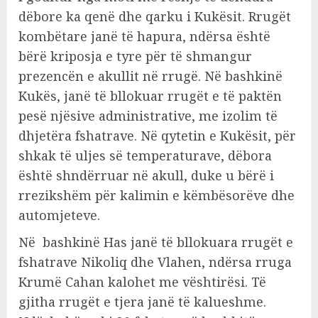
dëbore ka qenë dhe qarku i Kukësit. Rrugët
kombëtare janë të hapura, ndërsa është
bërë kriposja e tyre për të shmangur
prezencën e akullit në rrugë. Në bashkinë
Kukës, janë të bllokuar rrugët e të paktën
pesë njësive administrative, me izolim të
dhjetëra fshatrave. Në qytetin e Kukësit, për
shkak të uljes së temperaturave, dëbora
është shndërruar në akull, duke u bërë i
rrezikshëm për kalimin e këmbësorëve dhe
automjeteve.
Në bashkinë Has janë të bllokuara rrugët e
fshatrave Nikoliq dhe Vlahen, ndërsa rruga
Krumë Cahan kalohet me vështirësi. Të
gjitha rrugët e tjera janë të kalueshme.