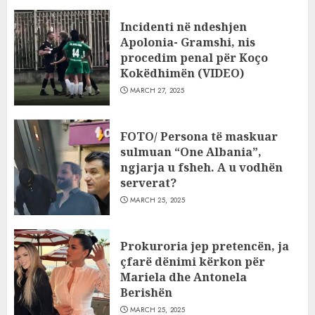
Incidenti në ndeshjen
Apolonia- Gramshi, nis
procedim penal për Koço
Kokëdhimën (VIDEO)
MARCH 27, 2025
FOTO/ Persona të maskuar
sulmuan “One Albania”,
ngjarja u fsheh. A u vodhën
serverat?
MARCH 25, 2025
Prokuroria jep pretencën, ja
çfarë dënimi kërkon për
Mariela dhe Antonela
Berishën
MARCH 25, 2025