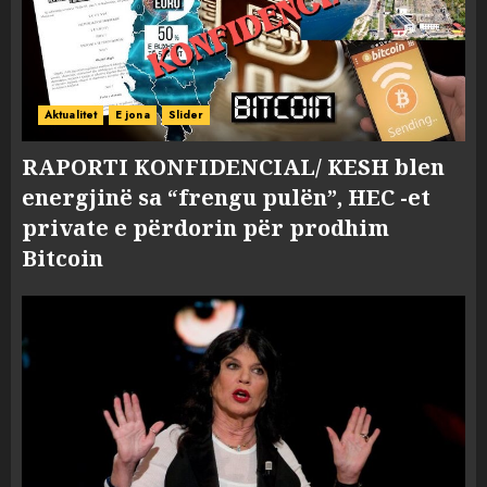
Aktualitet
E jona
Slider
RAPORTI KONFIDENCIAL/ KESH blen
energjinë sa “frengu pulën”, HEC -et
private e përdorin për prodhim
Bitcoin