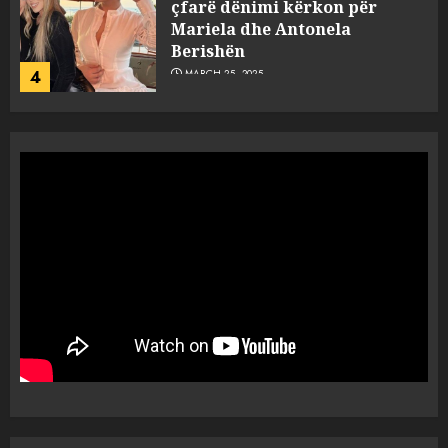
çfarë dënimi kërkon për
Mariela dhe Antonela
Berishën
4
MARCH 25, 2025
“Ai që drejtonte makinën më
ngjau me Talo Çelën”,
dëshmia e Nuredin Dumanit
flet për PERSONAT që e
plagosën!
5
MARCH 25, 2025
Punonjësja e UKT akuzon
drejtorin Skerdi Drenova dhe
“bosen” Joana Nano për
abuzim me fondet publike dhe
pasuri të pajustifikuar
1
JULY 24, 2025