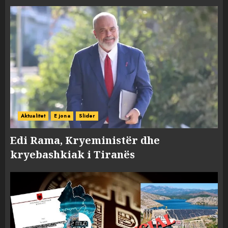
Aktualitet
E jona
Slider
Edi Rama, Kryeministër dhe
kryebashkiak i Tiranës