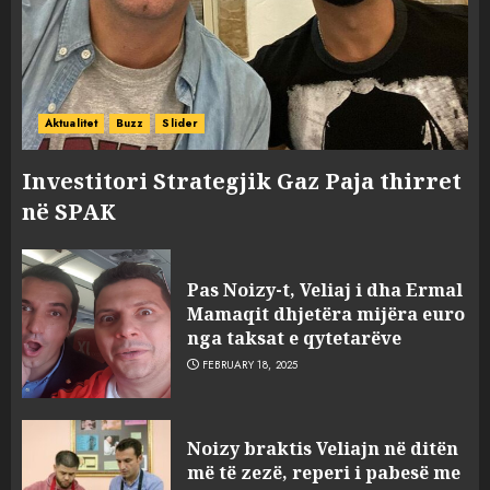
Aktualitet
Buzz
Slider
Investitori Strategjik Gaz Paja thirret
në SPAK
Pas Noizy-t, Veliaj i dha Ermal
Mamaqit dhjetëra mijëra euro
nga taksat e qytetarëve
FEBRUARY 18, 2025
FOTO/ Persona të maskuar
Noizy braktis Veliajn në ditën
sulmuan “One Albania”,
më të zezë, reperi i pabesë me
ngjarja u fsheh. A u vodhën