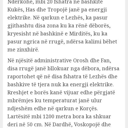
Ndërkohë, mbi 20 fshatra në bashkitë
Kukës, Has dhe Tropojë janë pa energji
elektrike. Në qarkun e Lezhës, ka pasur
gjithashtu disa zona ku ka rënë dëborës,
kryesisht në bashkinë e Mirditës, ku ka
pasur ngrica në rrugë, ndërsa kalimi bëhet
me zinxhirë.
Në njësitë administrative Orosh dhe Fan,
disa rrugë janë bllokuar nga dëbora, ndërsa
raportohet që në disa fshatra të Lezhës dhe
bashkive të tjera nuk ka energji elektrike.
Rreshjet e borës kanë vijuar edhe përgjatë
mbrëmjes ku temperaturat janë ulur
ndjeshëm edhe në qarkun e Korçës.
Lartësitë mbi 1200 metra bora ka shkuar
deri në 50 cm. Në Dardhë, Voskopojë dhe