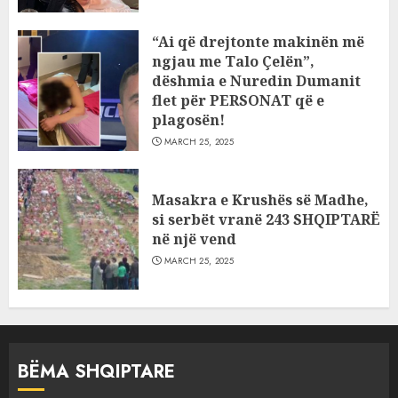
“Ai që drejtonte makinën më
ngjau me Talo Çelën”,
dëshmia e Nuredin Dumanit
flet për PERSONAT që e
plagosën!
MARCH 25, 2025
Masakra e Krushës së Madhe,
si serbët vranë 243 SHQIPTARË
në një vend
MARCH 25, 2025
BËMA SHQIPTARE