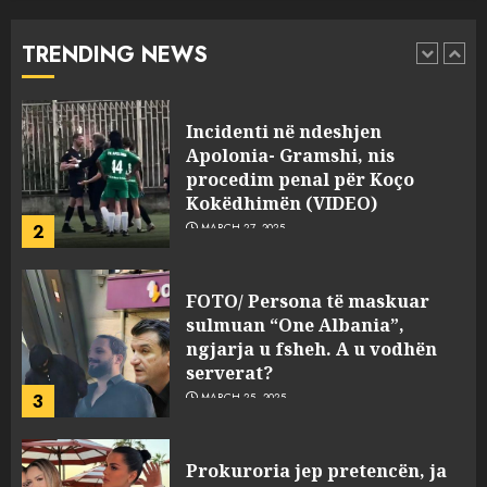
“bosen” Joana Nano për
abuzim me fondet publike dhe
TRENDING NEWS
pasuri të pajustifikuar
1
JULY 24, 2025
Incidenti në ndeshjen
Apolonia- Gramshi, nis
procedim penal për Koço
Kokëdhimën (VIDEO)
2
MARCH 27, 2025
FOTO/ Persona të maskuar
sulmuan “One Albania”,
ngjarja u fsheh. A u vodhën
serverat?
3
MARCH 25, 2025
Prokuroria jep pretencën, ja