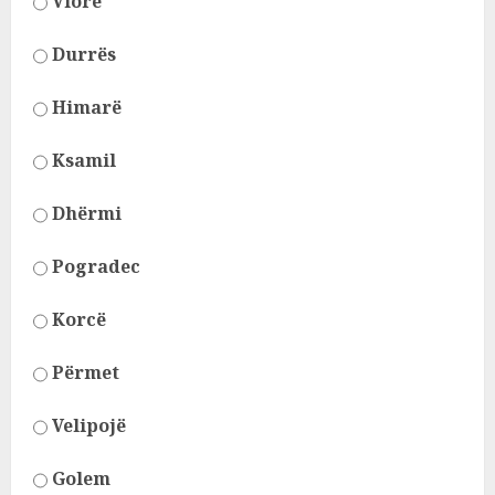
Vlorë
Durrës
Himarë
Ksamil
Dhërmi
Pogradec
Korcë
Përmet
Velipojë
Golem