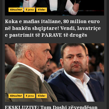
Aktualitet
E jona
Slider
Koka e mafias italiane, 80 milion euro
në bankën shqiptare! Vendi, lavatriçe
e pastrimit të PARAVE të drogës
Aktualitet
E jona
Slider
EKSKLUZIVE/ Tom Doshi zëvendëson