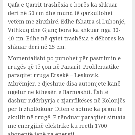
Qafa e Qarrit trashësia e borës ka shkuar
deri në 50 cm dhe mund të qarkullohet
vetëm me zinxhirë. Edhe fshatra si Lubonjë,
Vithkuq dhe Gjanç bora ka shkuar nga 30-
40 cm. Edhe në qytet trashësia e dëbores ka
shkuar deri në 25 cm.
Momentalisht po punohet për pastrimin e
rrugës që të çon në Panarit. Problematike
paraqitet rruga Ersekë – Leskovik.
Mbrëmjen e djeshme disa automjete kanë
ngelur në kthesën e Barmashit. Është
dashur ndërhyrja e zjarrfikëses në Kolonjës
për ti zhbllokuar. Ditën e sotme ka prani të
akullit në rrugë. E rënduar paraqitet situata
me energjinë elektrike ku rreth 1700
abonentë janë pa energji.