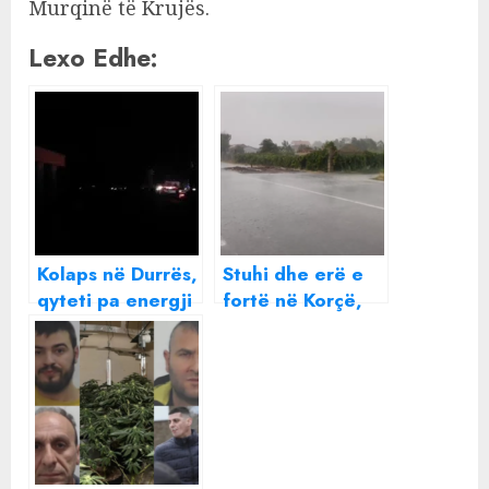
Murqinë të Krujës.
Lexo Edhe:
Kolaps në Durrës,
Stuhi dhe erë e
qyteti pa energji
fortë në Korçë,
elektrike
mijëra familje pa
energji elektrike