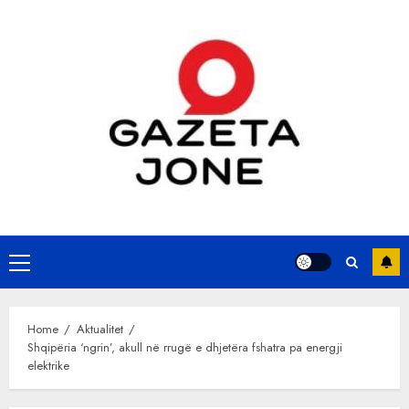
Skip
to
content
Primary
Menu
Home
Aktualitet
Shqipëria ‘ngrin’, akull në rrugë e dhjetëra fshatra pa energji
elektrike