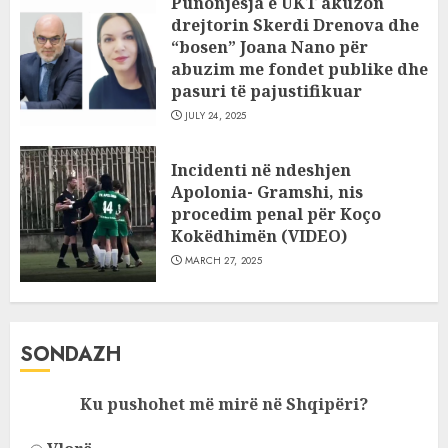
Punonjësja e UKT akuzon
drejtorin Skerdi Drenova dhe
“bosen” Joana Nano për
abuzim me fondet publike dhe
pasuri të pajustifikuar
JULY 24, 2025
Incidenti në ndeshjen
Apolonia- Gramshi, nis
procedim penal për Koço
Kokëdhimën (VIDEO)
MARCH 27, 2025
SONDAZH
Ku pushohet më mirë në Shqipëri?