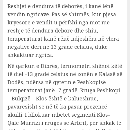
Reshjet e dendura të dëborës, i kanë lënë
vendin ngricave. Pas së shtunës, kur pjesa
kryesore e vendit u përfshi nga mot me
reshje të dendura dëbore dhe shiu,
temperaturat kanë rënë ndjeshëm në vlera
negative deri në 13 gradë celsius, duke
shkaktuar ngrica.
Në qarkun e Dibrës, termometri shënoi këtë
të diel -13 gradë celsius në zonën e Kalasë së
Dodës, ndërsa në qytetin e Peshkopisë
temperaturat janë -7 gradë. Rruga Peshkopi
– Bulqizë – Klos është e kalueshme,
pavarësisht se në të ka pasur prezencë
akulli. I bllokuar mbetet segmenti Klos-
Qafë Murrizi i rrugës së Arbrit, për shkak të