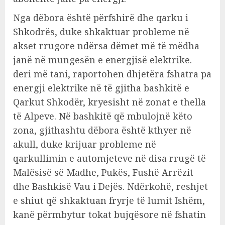
Nga dëbora është përfshirë dhe qarku i
Shkodrës, duke shkaktuar probleme në
akset rrugore ndërsa dëmet më të mëdha
janë në mungesën e energjisë elektrike.
deri më tani, raportohen dhjetëra fshatra pa
energji elektrike në të gjitha bashkitë e
Qarkut Shkodër, kryesisht në zonat e thella
të Alpeve. Në bashkitë që mbulojnë këto
zona, gjithashtu dëbora është kthyer në
akull, duke krijuar probleme në
qarkullimin e automjeteve në disa rrugë të
Malësisë së Madhe, Pukës, Fushë Arrëzit
dhe Bashkisë Vau i Dejës. Ndërkohë, reshjet
e shiut që shkaktuan fryrje të lumit Ishëm,
kanë përmbytur tokat bujqësore në fshatin