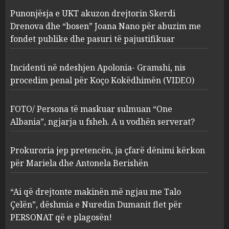
Incidenti në ndeshjen
Punonjësja e UKT akuzon drejtorin Skerdi
Apolonia- Gramshi, nis
procedim penal për Koço
Drenova dhe “bosen” Joana Nano për abuzim me
Kokëdhimën (VIDEO)
fondet publike dhe pasuri të pajustifikuar
2
MARCH 27, 2025
Incidenti në ndeshjen Apolonia- Gramshi, nis
procedim penal për Koço Kokëdhimën (VIDEO)
FOTO/ Persona të maskuar
sulmuan “One Albania”,
ngjarja u fsheh. A u vodhën
FOTO/ Persona të maskuar sulmuan “One
serverat?
Albania”, ngjarja u fsheh. A u vodhën serverat?
3
MARCH 25, 2025
Prokuroria jep pretencën, ja çfarë dënimi kërkon
Prokuroria jep pretencën, ja
për Mariela dhe Antonela Berishën
çfarë dënimi kërkon për
Mariela dhe Antonela
“Ai që drejtonte makinën më ngjau me Talo
Berishën
Çelën”, dëshmia e Nuredin Dumanit flet për
4
MARCH 25, 2025
PERSONAT që e plagosën!