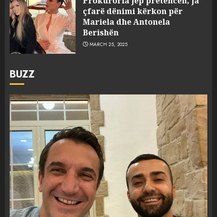
Prokuroria jep pretencën, ja
çfarë dënimi kërkon për
Mariela dhe Antonela
Berishën
MARCH 25, 2025
BUZZ