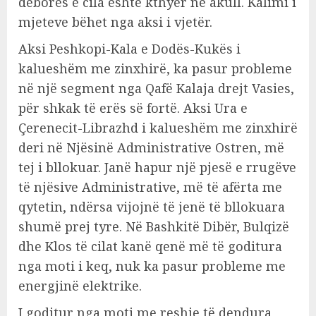
dëborës e cila është kthyer në akull. Kalimi i
mjeteve bëhet nga aksi i vjetër.
Aksi Peshkopi-Kala e Dodës-Kukës i
kalueshëm me zinxhirë, ka pasur probleme
në një segment nga Qafë Kalaja drejt Vasies,
për shkak të erës së fortë. Aksi Ura e
Çerenecit-Librazhd i kalueshëm me zinxhirë
deri në Njësinë Administrative Ostren, më
tej i bllokuar. Janë hapur një pjesë e rrugëve
të njësive Administrative, më të afërta me
qytetin, ndërsa vijojnë të jenë të bllokuara
shumë prej tyre. Në Bashkitë Dibër, Bulqizë
dhe Klos të cilat kanë qenë më të goditura
nga moti i keq, nuk ka pasur probleme me
energjinë elektrike.
I goditur nga moti me reshje të dendura