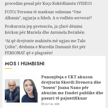
procedim penal për Koço Kokëdhimën (VIDEO)
FOTO/ Persona të maskuar sulmuan “One
Albania”, ngjarja u fsheh. A u vodhën serverat?
Prokuroria jep pretencën, ja çfarë dënimi
kërkon për Mariela dhe Antonela Berishën
“Ai që drejtonte makinën më ngjau me Talo
Çelën”, dëshmia e Nuredin Dumanit flet për
PERSONAT që e plagosën!
MOS I HUMBISNI
Punonjësja e UKT akuzon
drejtorin Skerdi Drenova dhe
“bosen” Joana Nano për
abuzim me fondet publike dhe
pasuri të pajustifikuar
JULY 24, 2025