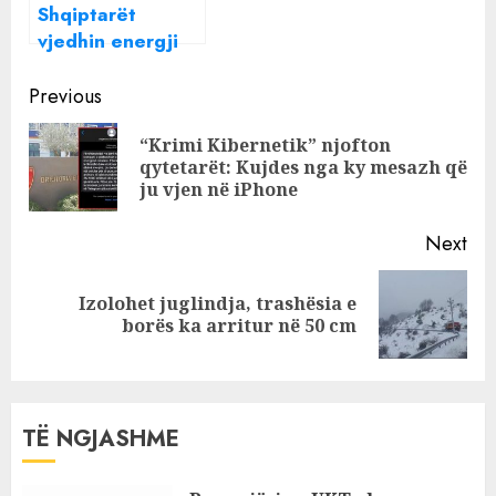
Shqiptarët
vjedhin energji
elektrike në
Continue
Angli, dëmi
Previous
miliona paund!
Reading
“Krimi Kibernetik” njofton
Pre
qytetarët: Kujdes nga ky mesazh që
pos
ju vjen në iPhone
Next
Izolohet juglindja, trashësia e
Next
borës ka arritur në 50 cm
post:
TË NGJASHME