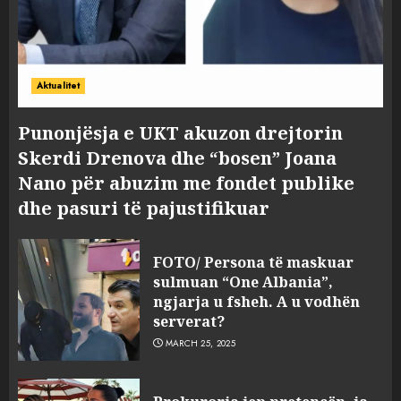
Aktualitet
Punonjësja e UKT akuzon drejtorin
Skerdi Drenova dhe “bosen” Joana
Nano për abuzim me fondet publike
dhe pasuri të pajustifikuar
FOTO/ Persona të maskuar
sulmuan “One Albania”,
ngjarja u fsheh. A u vodhën
serverat?
MARCH 25, 2025