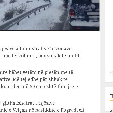
 njësive administrative të zonave
 janë të izoluara, për shkak të motit
hirë bëhet vetëm në pjesën më të
P
tive. Më tej edhe për shkak të
hkuar deri në 50 cm është thuajse e
 gjitha fshatrat e njësive
një e Velçan në bashkinë e Pogradecit
P