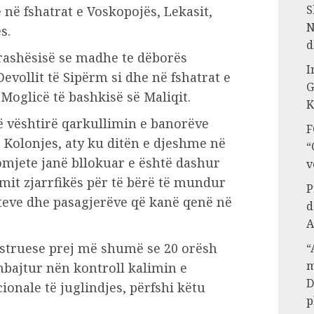
S
e në fshatrat e Voskopojës, Lekasit,
N
s.
d
trashësisë se madhe te dëborës
I
Devollit të Sipërm si dhe në fshatrat e
G
Moglicë të bashkisë së Maliqit.
K
ë vështirë qarkullimin e banorëve
F
ë Kolonjes, aty ku ditën e djeshme në
“
omjete janë bllokuar e është dashur
v
mit zjarrfikës për të bërë të mundur
P
eteve dhe pasagjerëve që kanë qenë në
d
A
struese prej më shumë se 20 orësh
“
m
mbajtur nën kontroll kalimin e
D
ionale të juglindjes, përfshi këtu
p