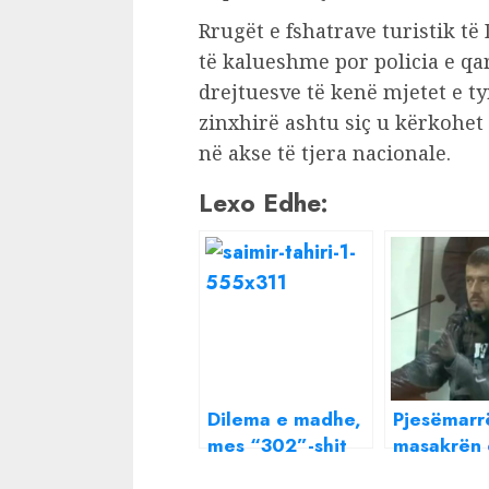
Rrugët e fshatrave turistik të
të kalueshme por policia e qa
drejtuesve të kenë mjetet e 
zinxhirë ashtu siç u kërkohe
në akse të tjera nacionale.
Lexo Edhe:
Dilema e madhe,
Pjesëmarr
mes “302”-shit
masakrën 
dhe Vaqarrit, ku
Vajgurore,