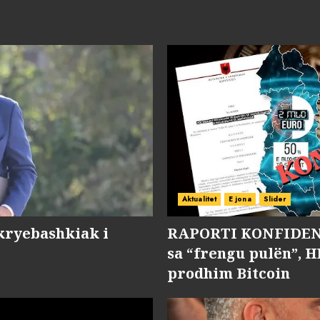
Aktualitet
E jona
Slider
kryebashkiak i
RAPORTI KONFIDENC
sa “frengu pulën”, H
prodhim Bitcoin