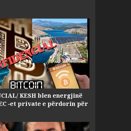
IAL/ KESH blen energjinë
EC -et private e përdorin për