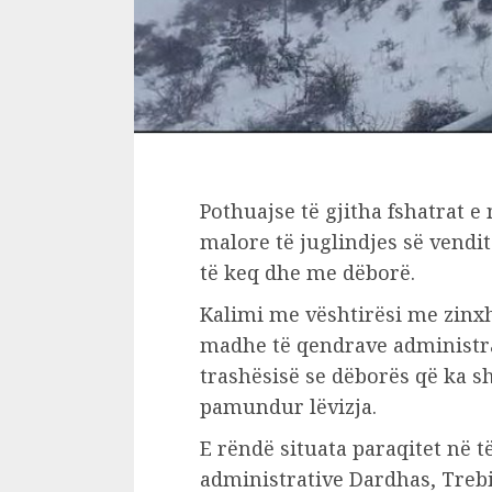
Pothuajse të gjitha fshatrat e
malore të juglindjes së vendit
të keq dhe me dëborë.
Kalimi me vështirësi me zinx
madhe të qendrave administra
trashësisë se dëborës që ka s
pamundur lëvizja.
E rëndë situata paraqitet në të
administrative Dardhas, Trebi