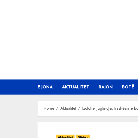
Skip
to
content
E JONA
AKTUALITET
RAJON
BOTË
Home
Aktualitet
Izolohet juglindja, trashësia e b
Aktualitet
Slider