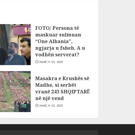
FOTO/ Persona të
maskuar sulmuan
“One Albania”,
ngjarja u fsheh. A u
vodhën serverat?
MARCH 25, 2025
Masakra e Krushës së
Madhe, si serbët
vranë 243 SHQIPTARË
në një vend
MARCH 25, 2025