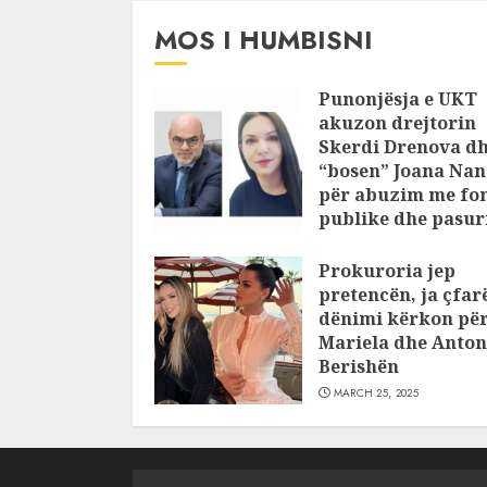
JULY 24, 2025
MOS I HUMBISNI
Punonjësja e UKT
akuzon drejtorin
Skerdi Drenova d
“bosen” Joana Nan
për abuzim me fo
publike dhe pasuri
pajustifikuar
Prokuroria jep
JULY 24, 2025
pretencën, ja çfar
dënimi kërkon pë
Mariela dhe Anton
Berishën
MARCH 25, 2025