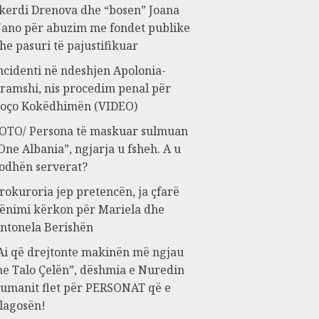
kerdi Drenova dhe “bosen” Joana
ano për abuzim me fondet publike
he pasuri të pajustifikuar
ncidenti në ndeshjen Apolonia-
ramshi, nis procedim penal për
oço Kokëdhimën (VIDEO)
OTO/ Persona të maskuar sulmuan
One Albania”, ngjarja u fsheh. A u
odhën serverat?
rokuroria jep pretencën, ja çfarë
ënimi kërkon për Mariela dhe
ntonela Berishën
Ai që drejtonte makinën më ngjau
e Talo Çelën”, dëshmia e Nuredin
umanit flet për PERSONAT që e
lagosën!