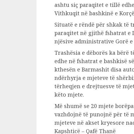
ashtu siç paraqitet e tillë edh
Vithkuqit në bashkinë e Korçë
Situatë e rëndë për shkak të 
paraqitet në gjithë fshatrat e 
njësive administrative Gorë e 
Trashësia e dëborës ka bërë t
edhe në fshatrat e bashkisë s
kthesën e Barmashit disa aut
ndërhyrja e mjeteve të shërbi
tërheqjen e drejtuesve të mj
këto mjete.
Më shumë se 20 mjete borëpa
vazhdojnë të punojnë për të 
mjeteve në akset kryesore nac
Kapshticë – Qafë Thanë