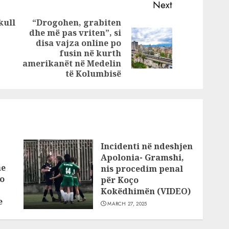
deri në 40 cm në
Next
i Fran
zona malore!
kull
“Drogohen, grabiten
dhe më pas vriten”, si
Previous
disa vajza online po
Next
post:
fusin në kurth
post:
amerikanët në Medelin
të Kolumbisë
Incidenti në ndeshjen
Apolonia- Gramshi,
he
nis procedim penal
o
për Koço
Kokëdhimën (VIDEO)
e
MARCH 27, 2025