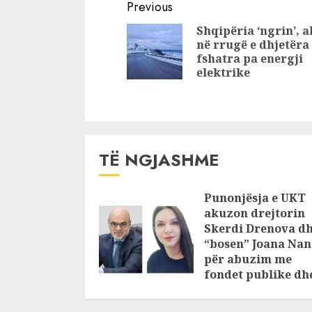
Continue
do të izolohet
izolohet
Previous
Tahiri?
dukagjinas
Reading
Shqipëria ‘ngrin’, a
Marashi
në rrugë e dhjetëra
fshatra pa energji
elektrike
TË NGJASHME
Punonjësja e UKT
akuzon drejtorin
Skerdi Drenova d
“bosen” Joana Nan
për abuzim me
fondet publike dh
pasuri të
pajustifikuar