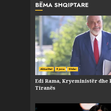
BËMA SHQIPTARE
Aktualitet
E jona
Slider
Edi Rama, Kryeministër dhe 
Tiranës