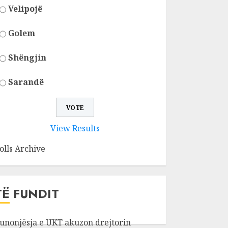
Velipojë
Golem
Shëngjin
Sarandë
View Results
olls Archive
TË FUNDIT
unonjësja e UKT akuzon drejtorin