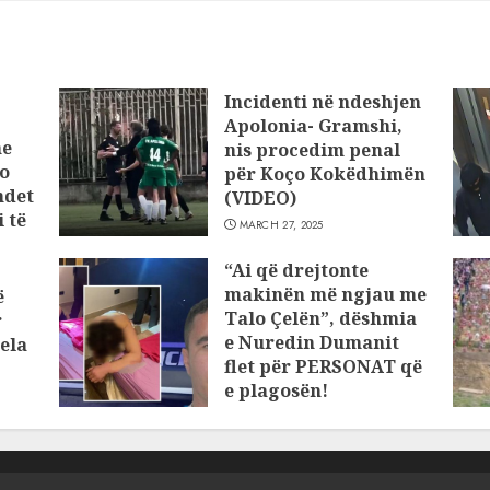
Incidenti në ndeshjen
Apolonia- Gramshi,
he
nis procedim penal
o
për Koço Kokëdhimën
ndet
(VIDEO)
 të
MARCH 27, 2025
“Ai që drejtonte
makinën më ngjau me
ë
Talo Çelën”, dëshmia
r
e Nuredin Dumanit
ela
flet për PERSONAT që
e plagosën!
MARCH 25, 2025