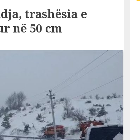
dja, trashësia e
ur në 50 cm