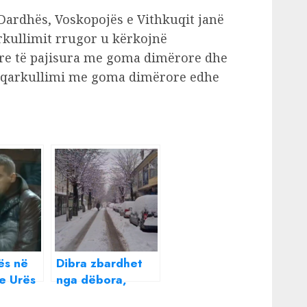
 Dardhës, Voskopojës e Vithkuqit janë
rkullimit rrugor u kërkojnë
tyre të pajisura me goma dimërore dhe
t qarkullimi me goma dimërore edhe
ës në
Dibra zbardhet
e Urës
nga dëbora,
trashësia arrin