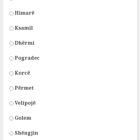
Himarë
Ksamil
Dhërmi
Pogradec
Korcë
Përmet
Velipojë
Golem
Shëngjin