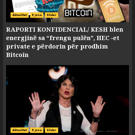
Aktualitet
E jona
Slider
RAPORTI KONFIDENCIAL/ KESH blen
energjinë sa “frengu pulën”, HEC -et
private e përdorin për prodhim
Bitcoin
Aktualitet
E jona
Slider