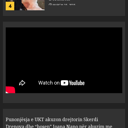
4
MARCH 25, 2025
“Ai që drejtonte makinën më
ngjau me Talo Çelën”,
dëshmia e Nuredin Dumanit
flet për PERSONAT që e
plagosën!
5
MARCH 25, 2025
Punonjësja e UKT akuzon
drejtorin Skerdi Drenova dhe
“bosen” Joana Nano për
abuzim me fondet publike dhe
pasuri të pajustifikuar
1
JULY 24, 2025
Incidenti në ndeshjen
Punonjësja e UKT akuzon drejtorin Skerdi
Apolonia- Gramshi, nis
procedim penal për Koço
Drenova dhe “bosen” Joana Nano për abuzim me