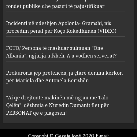
Kokëdhimën (VIDEO)
fondet publike dhe pasuri të pajustifikuar
2
MARCH 27, 2025
Incidenti në ndeshjen Apolonia- Gramshi, nis
procedim penal për Koço Kokëdhimën (VIDEO)
FOTO/ Persona të maskuar
sulmuan “One Albania”,
ngjarja u fsheh. A u vodhën
FOTO/ Persona të maskuar sulmuan “One
serverat?
Albania”, ngjarja u fsheh. A u vodhën serverat?
3
MARCH 25, 2025
Prokuroria jep pretencën, ja çfarë dënimi kërkon
Prokuroria jep pretencën, ja
për Mariela dhe Antonela Berishën
çfarë dënimi kërkon për
Mariela dhe Antonela
“Ai që drejtonte makinën më ngjau me Talo
Berishën
Çelën”, dëshmia e Nuredin Dumanit flet për
4
MARCH 25, 2025
PERSONAT që e plagosën!
“Ai që drejtonte makinën më
ngjau me Talo Çelën”,
Copyright © Gazeta Jonë 2020 E-mail: