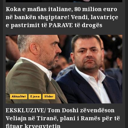
Koka e mafias italiane, 80 milion euro
në bankën shqiptare! Vendi, lavatriçe
e pastrimit të PARAVE të drogës
Aktualitet
E jona
Slider
EKSKLUZIVE/ Tom Doshi zëvendëson
Veliajn në Tiranë, plani i Ramës për të
fituar kryeqytetin