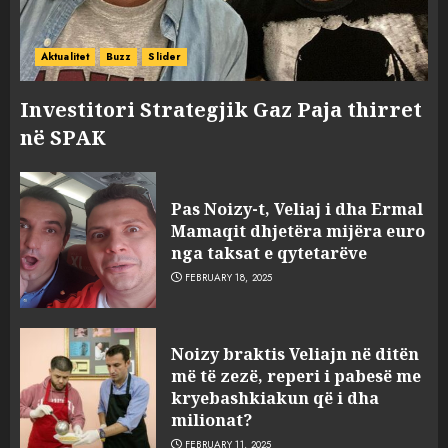
Aktualitet
Buzz
Slider
Investitori Strategjik Gaz Paja thirret
në SPAK
Pas Noizy-t, Veliaj i dha Ermal
Mamaqit dhjetëra mijëra euro
nga taksat e qytetarëve
FEBRUARY 18, 2025
FOTO/ Persona të maskuar
Noizy braktis Veliajn në ditën
sulmuan “One Albania”,
më të zezë, reperi i pabesë me
ngjarja u fsheh. A u vodhën
kryebashkiakun që i dha
serverat?
milionat?
3
MARCH 25, 2025
FEBRUARY 11, 2025