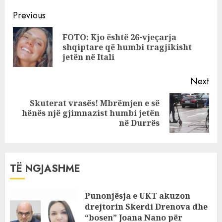
rrymën, humb
Continue
jetën nëna me dy
Previous
vajzat e saj në
Reading
FOTO: Kjo është 26-vjeçarja
Fushë-Arrëz
Pre
shqiptare që humbi tragjikisht
pos
jetën në Itali
Next
Skuterat vrasës! Mbrëmjen e së
Next
hënës një gjimnazist humbi jetën
post:
në Durrës
TË NGJASHME
Punonjësja e UKT akuzon
drejtorin Skerdi Drenova dhe
“bosen” Joana Nano për