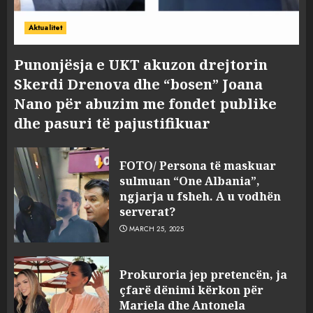
Aktualitet
Punonjësja e UKT akuzon drejtorin
Skerdi Drenova dhe “bosen” Joana
Nano për abuzim me fondet publike
dhe pasuri të pajustifikuar
FOTO/ Persona të maskuar
sulmuan “One Albania”,
ngjarja u fsheh. A u vodhën
serverat?
MARCH 25, 2025
Prokuroria jep pretencën, ja
çfarë dënimi kërkon për
Mariela dhe Antonela