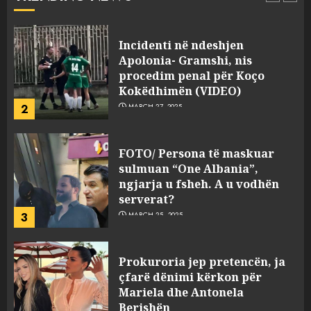
1
JULY 24, 2025
Incidenti në ndeshjen
Apolonia- Gramshi, nis
procedim penal për Koço
Kokëdhimën (VIDEO)
2
MARCH 27, 2025
FOTO/ Persona të maskuar
sulmuan “One Albania”,
ngjarja u fsheh. A u vodhën
serverat?
3
MARCH 25, 2025
Prokuroria jep pretencën, ja
çfarë dënimi kërkon për
Mariela dhe Antonela
Berishën