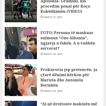
Apolonia- Gramshi, nis
procedim penal për Koço
Kokëdhimën (VIDEO)
MARCH 27, 2025
FOTO/ Persona të maskuar
sulmuan “One Albania”,
ngjarja u fsheh. A u vodhën
serverat?
MARCH 25, 2025
Prokuroria jep pretencën, ja
çfarë dënimi kërkon për
Mariela dhe Antonela
Berishën
MARCH 25, 2025
“Ai që drejtonte makinën më