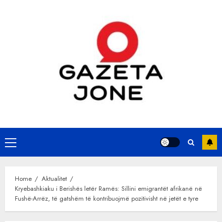
Skip
to
content
Primary
Menu
Home
Aktualitet
Kryebashkiaku i Berishës letër Ramës: Sillini emigrantët afrikanë në
Fushë-Arrëz, të gatshëm të kontribuojmë pozitivisht në jetët e tyre