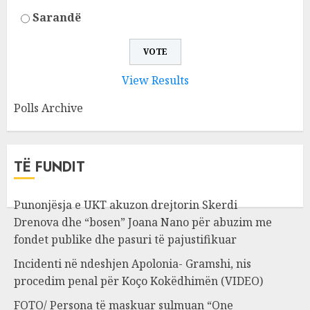
Sarandë
View Results
Polls Archive
TË FUNDIT
Punonjësja e UKT akuzon drejtorin Skerdi
Drenova dhe “bosen” Joana Nano për abuzim me
fondet publike dhe pasuri të pajustifikuar
Incidenti në ndeshjen Apolonia- Gramshi, nis
procedim penal për Koço Kokëdhimën (VIDEO)
FOTO/ Persona të maskuar sulmuan “One