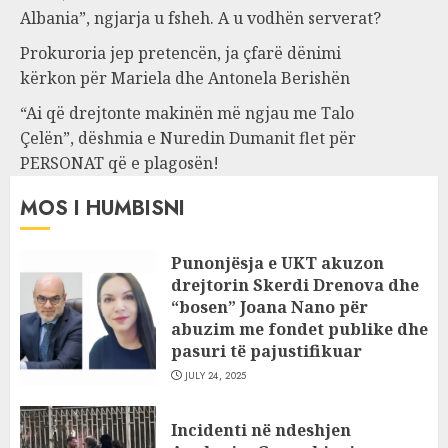
Albania”, ngjarja u fsheh. A u vodhën serverat?
Prokuroria jep pretencën, ja çfarë dënimi
kërkon për Mariela dhe Antonela Berishën
“Ai që drejtonte makinën më ngjau me Talo
Çelën”, dëshmia e Nuredin Dumanit flet për
PERSONAT që e plagosën!
MOS I HUMBISNI
Punonjësja e UKT akuzon
drejtorin Skerdi Drenova dhe
“bosen” Joana Nano për
abuzim me fondet publike dhe
pasuri të pajustifikuar
JULY 24, 2025
Incidenti në ndeshjen