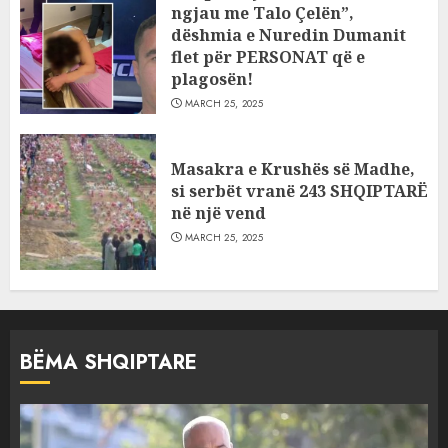
ngjau me Talo Çelën”,
dëshmia e Nuredin Dumanit
flet për PERSONAT që e
plagosën!
MARCH 25, 2025
Masakra e Krushës së Madhe,
si serbët vranë 243 SHQIPTARË
në një vend
MARCH 25, 2025
BËMA SHQIPTARE