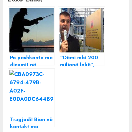
Po peshkonte me
“Dëmi mbi 200
dinamit në
milionë lekë”,
liqenin e Fierzës,
SPAK çon për
humb jetën 50-
gjykim ish-kreun
vjeçari në Fushë-
e bashkisë Fushë-
Arrëz
Arrëz!
Tragjedi! Bien në
kontakt me