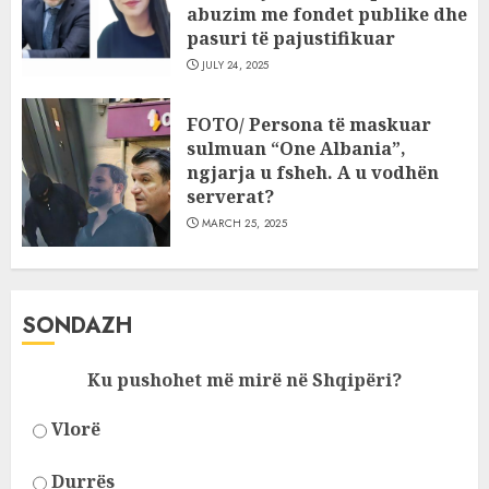
abuzim me fondet publike dhe
pasuri të pajustifikuar
JULY 24, 2025
FOTO/ Persona të maskuar
sulmuan “One Albania”,
ngjarja u fsheh. A u vodhën
serverat?
MARCH 25, 2025
SONDAZH
Ku pushohet më mirë në Shqipëri?
Vlorë
Durrës