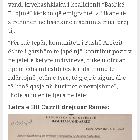
vend, kryebashkiaku i koalicionit “Bashkë
Fitojmë” kërkon që emigrantët afrikanë të
strehohen në bashkinë e administruar prej
tij.
“Për më tepër, komuniteti i Fushë Arrëzit
është i gatshëm të japë një kontribut pozitiv
në jetët e këtyre individëve, duke u ofruar
një mjedis mbështetës ku ata mund të
ndërtojnë jetën e tyre, të gjejnë siguri dhe
të kenë qasje në burimet e nevojshme”,
thotë ai ndër të tjera në letër.
Letra e Hil Currit drejtuar Ramës: