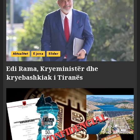
Aktualitet
E jona
Slider
Edi Rama, Kryeministër dhe
kryebashkiak i Tiranës