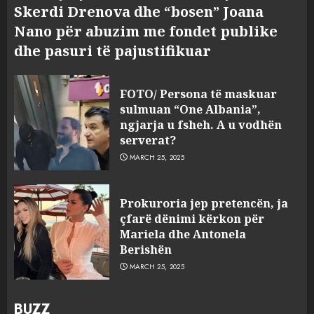
Skerdi Drenova dhe “bosen” Joana
Nano për abuzim me fondet publike
dhe pasuri të pajustifikuar
FOTO/ Persona të maskuar
sulmuan “One Albania”,
ngjarja u fsheh. A u vodhën
serverat?
MARCH 25, 2025
Prokuroria jep pretencën, ja
çfarë dënimi kërkon për
Mariela dhe Antonela
Berishën
MARCH 25, 2025
BUZZ