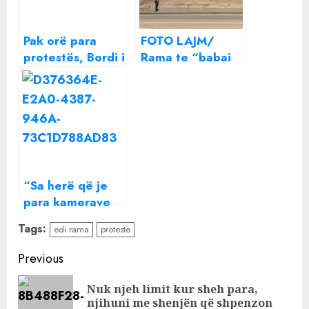
Pak orë para
FOTO LAJM/
protestës, Bordi i
Rama te “babai
krijuar nga Rama
shpirtëror” në
ul çmimin e
Turqi, Berisha
naftës
vijon avazin:
Blindohet
Kryeministria
para protestës së
opozitës
“Sa herë që je
para kamerave
më kërkon
Tags:
edi rama
proteste
fonde”, Rama
‘komplekson’
Continue
Previous
kryebashkiakun:
Reading
E ke të bukur
Nuk njeh limit kur sheh para,
Pre
këtë!
njihuni me shenjën që shpenzon