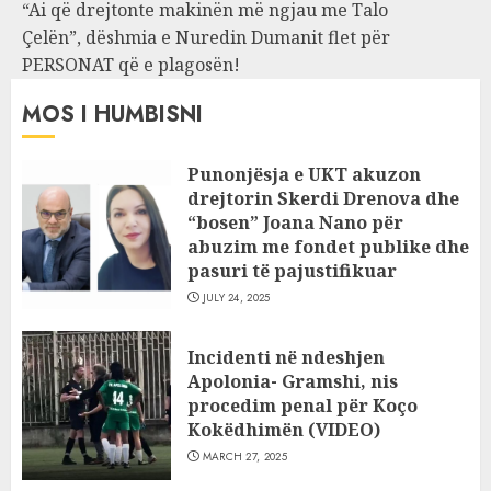
“Ai që drejtonte makinën më ngjau me Talo
Çelën”, dëshmia e Nuredin Dumanit flet për
PERSONAT që e plagosën!
MOS I HUMBISNI
Punonjësja e UKT akuzon
drejtorin Skerdi Drenova dhe
“bosen” Joana Nano për
abuzim me fondet publike dhe
pasuri të pajustifikuar
JULY 24, 2025
Incidenti në ndeshjen
Apolonia- Gramshi, nis
procedim penal për Koço
Kokëdhimën (VIDEO)
MARCH 27, 2025