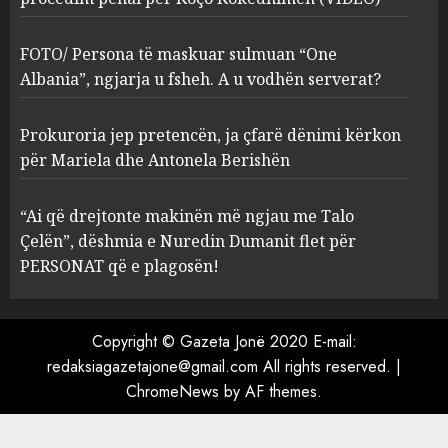
FOTO/ Persona të maskuar
sulmuan “One Albania”,
ngjarja u fsheh. A u vodhën
FOTO/ Persona të maskuar sulmuan “One
serverat?
Albania”, ngjarja u fsheh. A u vodhën serverat?
3
MARCH 25, 2025
Prokuroria jep pretencën, ja çfarë dënimi kërkon
Prokuroria jep pretencën, ja
për Mariela dhe Antonela Berishën
çfarë dënimi kërkon për
Mariela dhe Antonela
“Ai që drejtonte makinën më ngjau me Talo
Berishën
Çelën”, dëshmia e Nuredin Dumanit flet për
4
MARCH 25, 2025
PERSONAT që e plagosën!
“Ai që drejtonte makinën më
ngjau me Talo Çelën”,
Copyright © Gazeta Jonë 2020 E-mail:
dëshmia e Nuredin Dumanit
redaksiagazetajone@gmail.com
All rights reserved.
|
flet për PERSONAT që e
ChromeNews
by AF themes.
plagosën!
5
MARCH 25, 2025