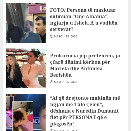
FOTO/ Persona të maskuar
sulmuan “One Albania”,
ngjarja u fsheh. A u vodhën
serverat?
MARCH 25, 2025
Prokuroria jep pretencën, ja
çfarë dënimi kërkon për
Mariela dhe Antonela
Berishën
MARCH 25, 2025
“Ai që drejtonte makinën më
ngjau me Talo Çelën”,
dëshmia e Nuredin Dumanit
flet për PERSONAT që e
plagosën!
MARCH 25, 2025