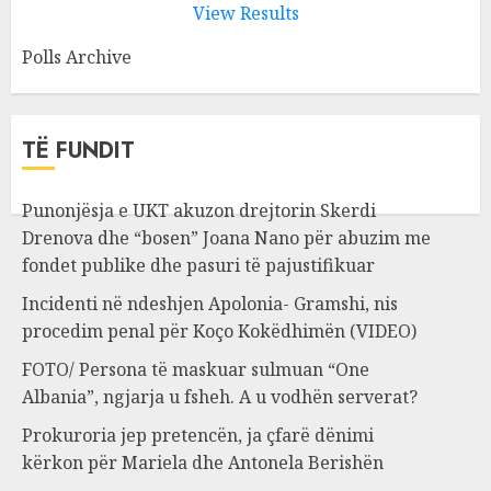
View Results
Polls Archive
TË FUNDIT
Punonjësja e UKT akuzon drejtorin Skerdi
Drenova dhe “bosen” Joana Nano për abuzim me
fondet publike dhe pasuri të pajustifikuar
Incidenti në ndeshjen Apolonia- Gramshi, nis
procedim penal për Koço Kokëdhimën (VIDEO)
FOTO/ Persona të maskuar sulmuan “One
Albania”, ngjarja u fsheh. A u vodhën serverat?
Prokuroria jep pretencën, ja çfarë dënimi
kërkon për Mariela dhe Antonela Berishën