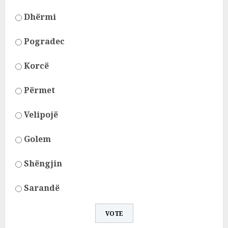
Dhërmi
Pogradec
Korcë
Përmet
Velipojë
Golem
Shëngjin
Sarandë