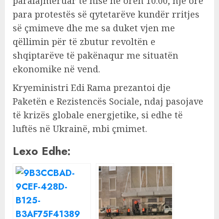
paralajmëruar të nisë në orën 10:00, një orë
para protestës së qytetarëve kundër rritjes
së çmimeve dhe me sa duket vjen me
qëllimin për të zbutur revoltën e
shqiptarëve të pakënaqur me situatën
ekonomike në vend.
Kryeministri Edi Rama prezantoi dje
Paketën e Rezistencës Sociale, ndaj pasojave
të krizës globale energjetike, si edhe të
luftës në Ukrainë, mbi çmimet.
Lexo Edhe: