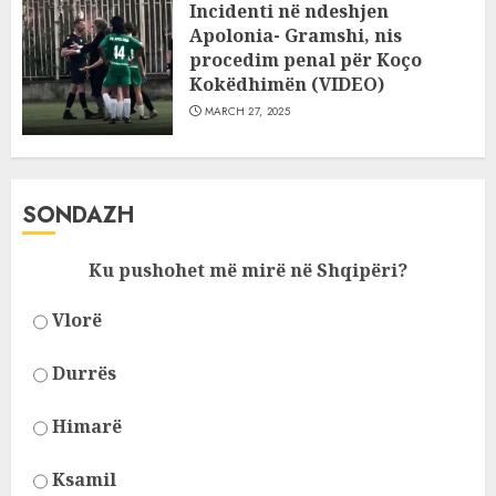
Incidenti në ndeshjen
Apolonia- Gramshi, nis
procedim penal për Koço
Kokëdhimën (VIDEO)
MARCH 27, 2025
SONDAZH
Ku pushohet më mirë në Shqipëri?
Vlorë
Durrës
Himarë
Ksamil