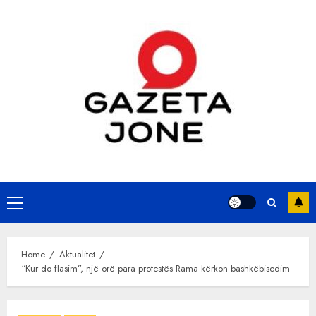
Skip
to
content
Primary
Menu
Home
Aktualitet
“Kur do flasim”, një orë para protestës Rama kërkon bashkëbisedim