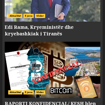
Aktualitet
E jona
Slider
Edi Rama, Kryeministër dhe
kryebashkiak i Tiranës
Aktualitet
E jona
Slider
RAPORTI KONFIDENCIAL/ KESH blen