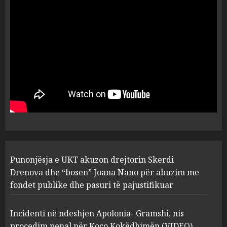
ngjau me Talo Çelën”,
dëshmia e Nuredin Dumanit
flet për PERSONAT që e
plagosën!
5
MARCH 25, 2025
Punonjësja e UKT akuzon
drejtorin Skerdi Drenova dhe
“bosen” Joana Nano për
abuzim me fondet publike dhe
pasuri të pajustifikuar
1
JULY 24, 2025
Incidenti në ndeshjen
Punonjësja e UKT akuzon drejtorin Skerdi
Apolonia- Gramshi, nis
procedim penal për Koço
Drenova dhe “bosen” Joana Nano për abuzim me
Kokëdhimën (VIDEO)
fondet publike dhe pasuri të pajustifikuar
2
MARCH 27, 2025
Incidenti në ndeshjen Apolonia- Gramshi, nis
procedim penal për Koço Kokëdhimën (VIDEO)