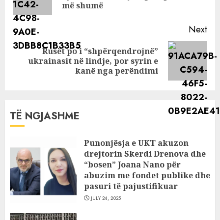
pos
më shumë
Next
Rusët po i “shpërqendrojnë”
Next
ukrainasit në lindje, por syrin e
post:
kanë nga perëndimi
TË NGJASHME
Punonjësja e UKT akuzon
drejtorin Skerdi Drenova dhe
“bosen” Joana Nano për
abuzim me fondet publike dhe
pasuri të pajustifikuar
JULY 24, 2025