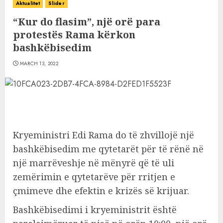
Aktualitet
Slider
“Kur do flasim”, një orë para
protestës Rama kërkon
bashkëbisedim
MARCH 13, 2022
Kryeministri Edi Rama do të zhvillojë një
bashkëbisedim me qytetarët për të rënë në
një marrëveshje në mënyrë që të uli
zemërimin e qytetarëve për rritjen e
çmimeve dhe efektin e krizës së krijuar.
Bashkëbisedimi i kryeministrit është