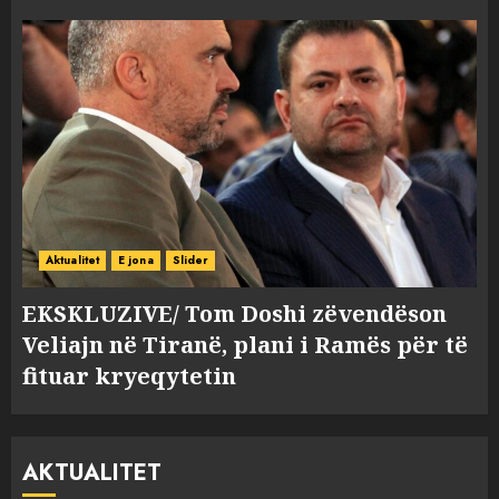
Aktualitet
E jona
Slider
EKSKLUZIVE/ Tom Doshi zëvendëson
Veliajn në Tiranë, plani i Ramës për të
fituar kryeqytetin
AKTUALITET