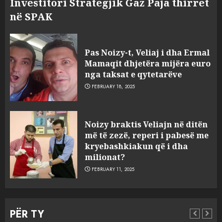
Investitori Strategjik Gaz Paja thirret
në SPAK
Pas Noizy-t, Veliaj i dha Ermal
Mamaqit dhjetëra mijëra euro
nga taksat e qytetarëve
FEBRUARY 18, 2025
FOTO/ Persona të maskuar
Noizy braktis Veliajn në ditën
sulmuan “One Albania”,
më të zezë, reperi i pabesë me
ngjarja u fsheh. A u vodhën
kryebashkiakun që i dha
serverat?
milionat?
3
MARCH 25, 2025
FEBRUARY 11, 2025
Prokuroria jep pretencën, ja
çfarë dënimi kërkon për
PËR TY
Mariela dhe Antonela