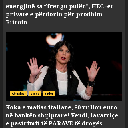
energjinë sa “frengu pulën”, HEC -et
private e përdorin për prodhim
Bitcoin
Aktualitet
E jona
Slider
Koka e mafias italiane, 80 milion euro
në bankën shqiptare! Vendi, lavatriçe
e pastrimit të PARAVE të drogës