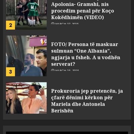
procedim penal për Koço
Kokëdhimën (VIDEO)
2
MARCH 27, 2025
FOTO/ Persona të maskuar
sulmuan “One Albania”,
ngjarja u fsheh. A u vodhën
serverat?
3
MARCH 25, 2025
Prokuroria jep pretencën, ja
çfarë dënimi kërkon për
Mariela dhe Antonela
Berishën
4
MARCH 25, 2025
“Ai që drejtonte makinën më