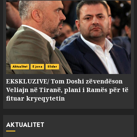
Aktualitet
E jona
Slider
EKSKLUZIVE/ Tom Doshi zëvendëson
Veliajn në Tiranë, plani i Ramës për të
fituar kryeqytetin
AKTUALITET