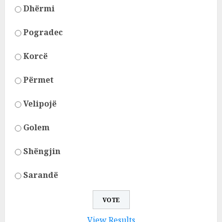
Dhërmi
Pogradec
Korcë
Përmet
Velipojë
Golem
Shëngjin
Sarandë
View Results