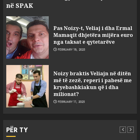
në SPAK
Pas Noizy-t, Veliaj i dha Ermal
Mamaqit dhjetëra mijëra euro
nga taksat e qytetarëve
FEBRUARY 18, 2025
FOTO/ Persona të maskuar
Noizy braktis Veliajn në ditën
sulmuan “One Albania”,
më të zezë, reperi i pabesë me
ngjarja u fsheh. A u vodhën
kryebashkiakun që i dha
serverat?
milionat?
3
MARCH 25, 2025
FEBRUARY 11, 2025
Prokuroria jep pretencën, ja
çfarë dënimi kërkon për
PËR TY
Mariela dhe Antonela
Berishën