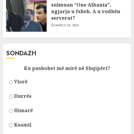
sulmuan “One Albania”,
ngjarja u fsheh. A u vodhën
serverat?
MARCH 25, 2025
SONDAZH
Ku pushohet më mirë në Shqipëri?
Vlorë
Durrës
Himarë
Ksamil