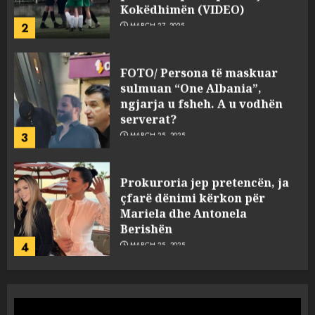
Kokëdhimën (VIDEO)
2
MARCH 27, 2025
FOTO/ Persona të maskuar
sulmuan “One Albania”,
ngjarja u fsheh. A u vodhën
serverat?
3
MARCH 25, 2025
Prokuroria jep pretencën, ja
çfarë dënimi kërkon për
Mariela dhe Antonela
Berishën
4
MARCH 25, 2025
“Ai që drejtonte makinën më
ngjau me Talo Çelën”,