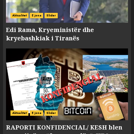
Aktualitet
E jona
Slider
Edi Rama, Kryeministër dhe
kryebashkiak i Tiranës
Aktualitet
E jona
Slider
RAPORTI KONFIDENCIAL/ KESH blen