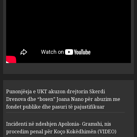
dëshmia e Nuredin Dumanit
flet për PERSONAT që e
plagosën!
5
MARCH 25, 2025
Punonjësja e UKT akuzon
drejtorin Skerdi Drenova dhe
“bosen” Joana Nano për
abuzim me fondet publike dhe
pasuri të pajustifikuar
1
JULY 24, 2025
Incidenti në ndeshjen
Punonjësja e UKT akuzon drejtorin Skerdi
Apolonia- Gramshi, nis
procedim penal për Koço
Drenova dhe “bosen” Joana Nano për abuzim me
Kokëdhimën (VIDEO)
fondet publike dhe pasuri të pajustifikuar
2
MARCH 27, 2025
Incidenti në ndeshjen Apolonia- Gramshi, nis
procedim penal për Koço Kokëdhimën (VIDEO)
FOTO/ Persona të maskuar