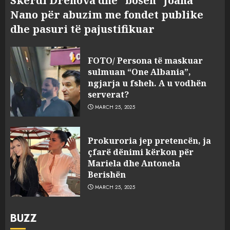
Skerdi Drenova dhe “bosen” Joana
Nano për abuzim me fondet publike
dhe pasuri të pajustifikuar
FOTO/ Persona të maskuar
sulmuan “One Albania”,
ngjarja u fsheh. A u vodhën
serverat?
MARCH 25, 2025
Prokuroria jep pretencën, ja
çfarë dënimi kërkon për
Mariela dhe Antonela
Berishën
MARCH 25, 2025
BUZZ