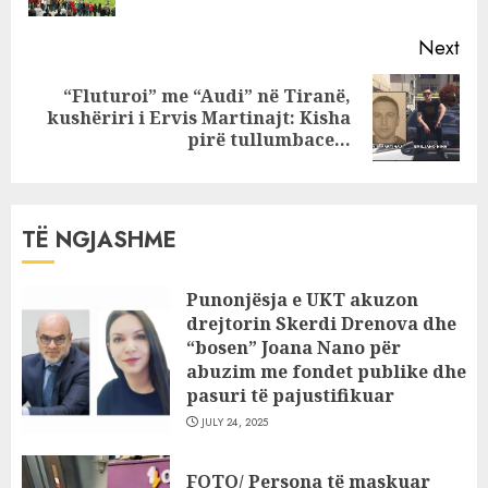
Sejko bën sikur
s’ka ndodhur gjë
Next
“Fluturoi” me “Audi” në Tiranë,
Next
kushëriri i Ervis Martinajt: Kisha
post:
pirë tullumbace…
TË NGJASHME
Punonjësja e UKT akuzon
drejtorin Skerdi Drenova dhe
“bosen” Joana Nano për
abuzim me fondet publike dhe
pasuri të pajustifikuar
JULY 24, 2025
FOTO/ Persona të maskuar