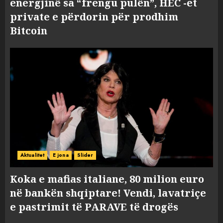
energjinë sa “frengu pulën”, HEC -et
private e përdorin për prodhim
Bitcoin
Aktualitet
E jona
Slider
Koka e mafias italiane, 80 milion euro
në bankën shqiptare! Vendi, lavatriçe
e pastrimit të PARAVE të drogës