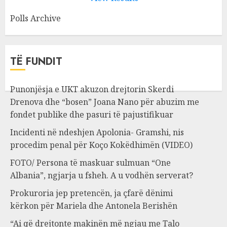
Polls Archive
TË FUNDIT
Punonjësja e UKT akuzon drejtorin Skerdi
Drenova dhe “bosen” Joana Nano për abuzim me
fondet publike dhe pasuri të pajustifikuar
Incidenti në ndeshjen Apolonia- Gramshi, nis
procedim penal për Koço Kokëdhimën (VIDEO)
FOTO/ Persona të maskuar sulmuan “One
Albania”, ngjarja u fsheh. A u vodhën serverat?
Prokuroria jep pretencën, ja çfarë dënimi
kërkon për Mariela dhe Antonela Berishën
“Ai që drejtonte makinën më ngjau me Talo