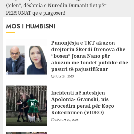
Çelën”, dëshmia e Nuredin Dumanit flet për
PERSONAT që e plagosën!
MOS I HUMBISNI
Punonjësja e UKT akuzon
drejtorin Skerdi Drenova dhe
“bosen” Joana Nano për
abuzim me fondet publike dhe
pasuri të pajustifikuar
JULY 24, 2025
Incidenti në ndeshjen
Apolonia- Gramshi, nis
procedim penal për Koço
Kokëdhimën (VIDEO)
MARCH 27, 2025