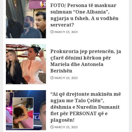
FOTO/ Persona të maskuar
sulmuan “One Albania”,
ngjarja u fsheh. A u vodhën
serverat?
MARCH 25, 2025
Prokuroria jep pretencën, ja
çfarë dënimi kërkon për
Mariela dhe Antonela
Berishën
MARCH 25, 2025
“Ai që drejtonte makinën më
ngjau me Talo Çelën”,
dëshmia e Nuredin Dumanit
flet për PERSONAT që e
plagosën!
MARCH 25, 2025