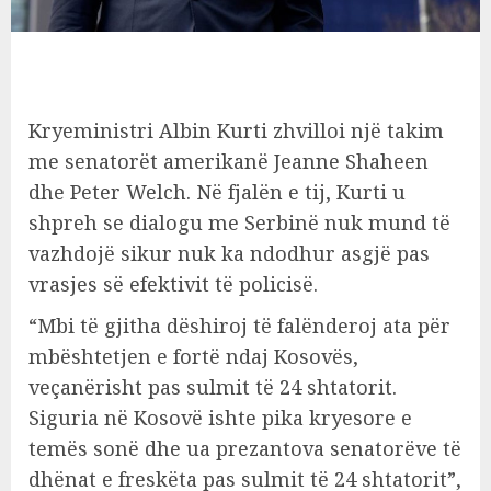
Kryeministri Albin Kurti zhvilloi një takim
me senatorët amerikanë Jeanne Shaheen
dhe Peter Welch. Në fjalën e tij, Kurti u
shpreh se dialogu me Serbinë nuk mund të
vazhdojë sikur nuk ka ndodhur asgjë pas
vrasjes së efektivit të policisë.
“Mbi të gjitha dëshiroj të falënderoj ata për
mbështetjen e fortë ndaj Kosovës,
veçanërisht pas sulmit të 24 shtatorit.
Siguria në Kosovë ishte pika kryesore e
temës sonë dhe ua prezantova senatorëve të
dhënat e freskëta pas sulmit të 24 shtatorit”,