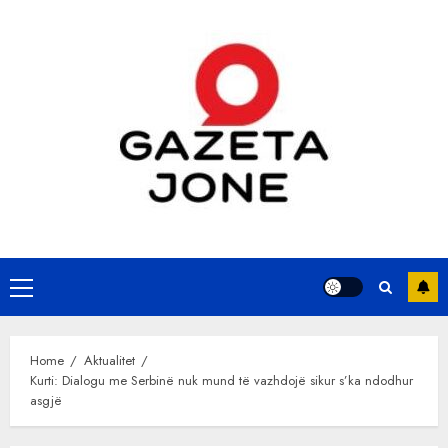
Skip
to
content
Primary
Menu
Home
Aktualitet
Kurti: Dialogu me Serbinë nuk mund të vazhdojë sikur s’ka ndodhur
asgjë